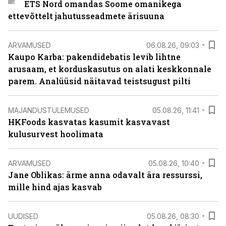
ETS Nord omandas Soome omanikega
ettevõttelt jahutusseadmete ärisuuna
ARVAMUSED
06.08.26, 09:03
Kaupo Karba: pakendidebatis levib lihtne
arusaam, et korduskasutus on alati keskkonnale
parem. Analüüsid näitavad teistsugust pilti
MAJANDUSTULEMUSED
05.08.26, 11:41
HKFoods kasvatas kasumit kasvavast
kulusurvest hoolimata
ARVAMUSED
05.08.26, 10:40
Jane Oblikas: ärme anna odavalt ära ressurssi,
mille hind ajas kasvab
UUDISED
05.08.26, 08:30