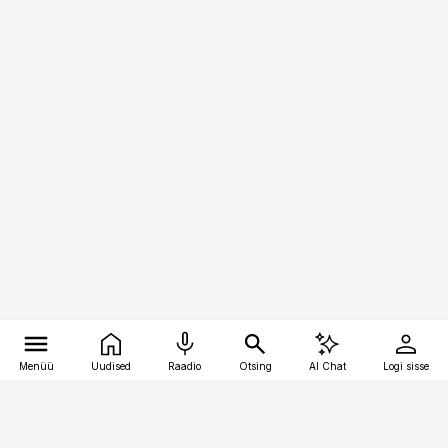
Menüü
Uudised
Raadio
Otsing
AI Chat
Logi sisse