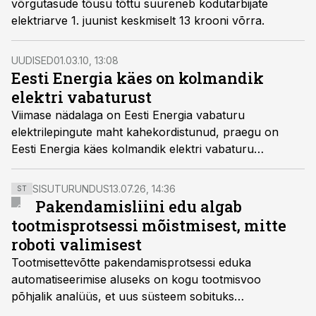
võrgutasude tõusu tõttu suureneb kodutarbijate
elektriarve 1. juunist keskmiselt 13 krooni võrra.
UUDISED
01.03.10, 13:08
Eesti Energia käes on kolmandik
elektri vabaturust
Viimase nädalaga on Eesti Energia vabaturu
elektrilepingute maht kahekordistunud, praegu on
Eesti Energia käes kolmandik elektri vabaturu
kogumahust.
SISUTURUNDUS
13.07.26, 14:36
ST
Pakendamisliini edu algab
tootmisprotsessi mõistmisest, mitte
roboti valimisest
Tootmisettevõtte pakendamisprotsessi eduka
automatiseerimise aluseks on kogu tootmisvoo
põhjalik analüüs, et uus süsteem sobituks
olemasolevasse keskkonda, aitaks vähendada