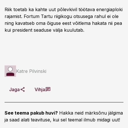
Riik toetab ka kahte uut põlevkivil töötava energiaploki
rajamist. Fortum Tartu riigikogu otsusega rahul ei ole
ning kavatseb oma õiguse eest võitlema hakata nii pea
kui president seaduse välja kuulutab.
Katre Pilvinski
Jaga
Vihja
See teema pakub huvi?
Hakka neid märksõnu jälgima
ja saad alati teavituse, kui sel teemal ilmub midagi uut!