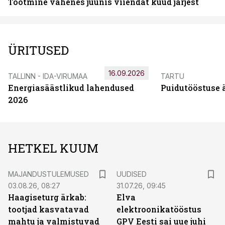
Tootmine vähenes juunis viiendat kuud järjest
ÜRITUSED
16.09.2026
TALLINN - IDA-VIRUMAA
TARTU
Energiasäästlikud lahendused
Puidutööstuse 
2026
HETKEL KUUM
MAJANDUSTULEMUSED
UUDISED
03.08.26, 08:27
31.07.26, 09:45
Haagiseturg ärkab:
Elva
tootjad kasvatavad
elektroonikatööstus
mahtu ja valmistuvad
GPV Eesti sai uue juhi