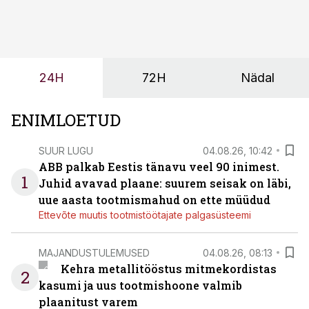
tööjõuvajadust ning oleks valmis ka ettevõtte
tulevasteks arenguteks. Lihtsalt roboti lisamine
enamasti oodatud tulemust ei too, nendib tootmise ja
tööstuse automatiseerimislahenduste arendaja Smitech
24H
72H
Nädal
OÜ tegevjuht Sander Mitendorf.
ENIMLOETUD
SUUR LUGU
04.08.26, 10:42
ABB palkab Eestis tänavu veel 90 inimest.
1
Juhid avavad plaane: suurem seisak on läbi,
uue aasta tootmismahud on ette müüdud
Ettevõte muutis tootmistöötajate palgasüsteemi
MAJANDUSTULEMUSED
04.08.26, 08:13
Kehra metallitööstus mitmekordistas
2
kasumi ja uus tootmishoone valmib
plaanitust varem