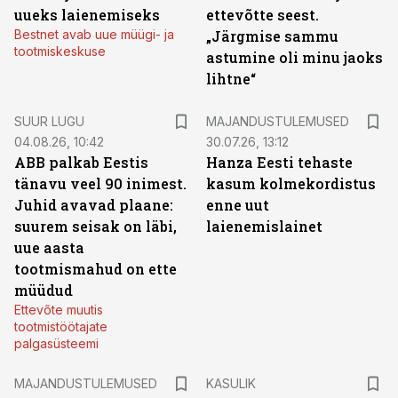
uueks laienemiseks
ettevõtte seest.
Bestnet avab uue müügi- ja
„Järgmise sammu
tootmiskeskuse
astumine oli minu jaoks
lihtne“
SUUR LUGU
MAJANDUSTULEMUSED
04.08.26, 10:42
30.07.26, 13:12
ABB palkab Eestis
Hanza Eesti tehaste
tänavu veel 90 inimest.
kasum kolmekordistus
Juhid avavad plaane:
enne uut
suurem seisak on läbi,
laienemislainet
uue aasta
tootmismahud on ette
müüdud
Ettevõte muutis
tootmistöötajate
palgasüsteemi
MAJANDUSTULEMUSED
KASULIK