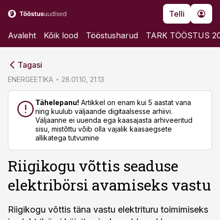
Telli
Avaleht
Kõik lood
Tööstusharud
TARK TÖÖSTUS 2
cebook
cebook
Tagasi
Twitter)
Twitter)
ENERGEETIKA
28.01.10, 21:13
kedIn
kedIn
Tähelepanu!
Artikkel on enam kui 5 aastat vana
ning kuulub väljaande digitaalsesse arhiivi.
ail
ail
Väljaanne ei uuenda ega kaasajasta arhiveeritud
sisu, mistõttu võib olla vajalik kaasaegsete
k
k
allikatega tutvumine
Riigikogu võttis seaduse
elektribörsi avamiseks vastu
Riigikogu võttis täna vastu elektrituru toimimiseks