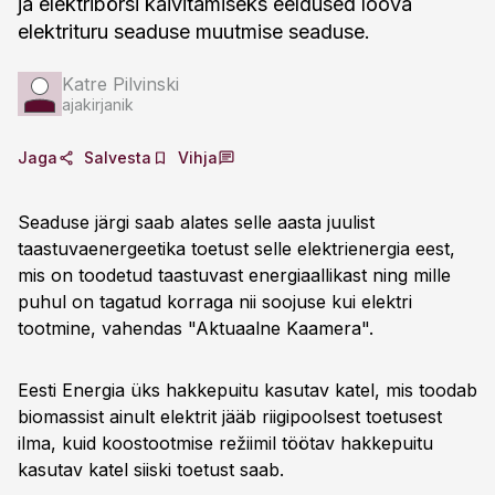
ja elektribörsi käivitamiseks eeldused loova
elektrituru seaduse muutmise seaduse.
Katre Pilvinski
ajakirjanik
Jaga
Salvesta
Vihja
Seaduse järgi saab alates selle aasta juulist
taastuvaenergeetika toetust selle elektrienergia eest,
mis on toodetud taastuvast energiaallikast ning mille
puhul on tagatud korraga nii soojuse kui elektri
tootmine, vahendas "Aktuaalne Kaamera".
Eesti Energia üks hakkepuitu kasutav katel, mis toodab
biomassist ainult elektrit jääb riigipoolsest toetusest
ilma, kuid koostootmise režiimil töötav hakkepuitu
kasutav katel siiski toetust saab.