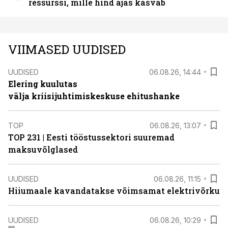
ressurssi, mille hind ajas kasvab
VIIMASED UUDISED
UUDISED
06.08.26, 14:44
Elering kuulutas
välja kriisijuhtimiskeskuse ehitushanke
TOP
06.08.26, 13:07
TOP 231 | Eesti tööstussektori suuremad
maksuvõlglased
UUDISED
06.08.26, 11:15
Hiiumaale kavandatakse võimsamat elektrivõrku
UUDISED
06.08.26, 10:29