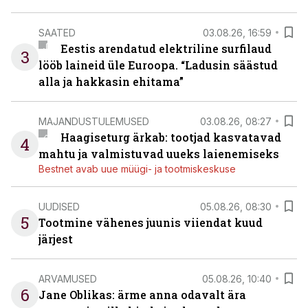
SAATED
03.08.26, 16:59
Eestis arendatud elektriline surfilaud
3
lööb laineid üle Euroopa. “Ladusin säästud
alla ja hakkasin ehitama”
MAJANDUSTULEMUSED
03.08.26, 08:27
Haagiseturg ärkab: tootjad kasvatavad
4
mahtu ja valmistuvad uueks laienemiseks
Bestnet avab uue müügi- ja tootmiskeskuse
UUDISED
05.08.26, 08:30
5
Tootmine vähenes juunis viiendat kuud
järjest
ARVAMUSED
05.08.26, 10:40
6
Jane Oblikas: ärme anna odavalt ära