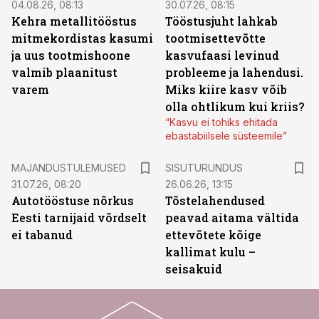
04.08.26, 08:13
30.07.26, 08:15
Kehra metallitööstus
Tööstusjuht lahkab
mitmekordistas kasumi
tootmisettevõtte
ja uus tootmishoone
kasvufaasi levinud
valmib plaanitust
probleeme ja lahendusi.
varem
Miks kiire kasv võib
olla ohtlikum kui kriis?
“Kasvu ei tohiks ehitada
ebastabiilsele süsteemile”
ST
MAJANDUSTULEMUSED
SISUTURUNDUS
31.07.26, 08:20
26.06.26, 13:15
Autotööstuse nõrkus
Tõstelahendused
Eesti tarnijaid võrdselt
peavad aitama vältida
ei tabanud
ettevõtete kõige
kallimat kulu –
seisakuid