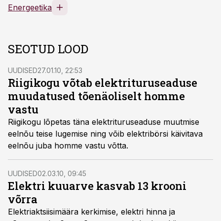
Energeetika
SEOTUD LOOD
UUDISED
27.01.10, 22:53
Riigikogu võtab elektrituruseaduse
muudatused tõenäoliselt homme
vastu
Riigikogu lõpetas täna elektrituruseaduse muutmise
eelnõu teise lugemise ning võib elektribörsi käivitava
eelnõu juba homme vastu võtta.
UUDISED
02.03.10, 09:45
Elektri kuuarve kasvab 13 krooni
võrra
Elektriaktsiisimäära kerkimise, elektri hinna ja