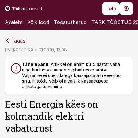
Telli
Avaleht
Kõik lood
Tööstusharud
TARK TÖÖSTUS 2
cebook
cebook
Tagasi
Twitter)
Twitter)
ENERGEETIKA
01.03.10, 13:08
kedIn
kedIn
Tähelepanu!
Artikkel on enam kui 5 aastat vana
ning kuulub väljaande digitaalsesse arhiivi.
ail
ail
Väljaanne ei uuenda ega kaasajasta arhiveeritud
sisu, mistõttu võib olla vajalik kaasaegsete
k
k
allikatega tutvumine
Eesti Energia käes on
kolmandik elektri
vabaturust