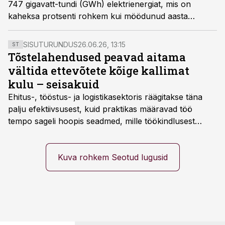
747 gigavatt-tundi (GWh) elektrienergiat, mis on
kaheksa protsenti rohkem kui möödunud aasta
veebruaris, teatas ettevõte.
SISUTURUNDUS
26.06.26, 13:15
ST
Tõstelahendused peavad aitama
vältida ettevõtete kõige kallimat
kulu – seisakuid
Ehitus-, tööstus- ja logistikasektoris räägitakse täna
palju efektiivsusest, kuid praktikas määravad töö
tempo sageli hoopis seadmed, mille töökindlusest
sõltub kogu objekti või tootmise sujuvus. Kui tõstuk
seisab, töö katkeb või masin ei vasta töötingimustele,
ei tähenda see ettevõtte jaoks ainult tehnilist
Kuva rohkem Seotud lugusid
probleemi, vaid otsest rahalist kulu, venivaid tähtaegu
ja suuremaid riske tööohutusele.