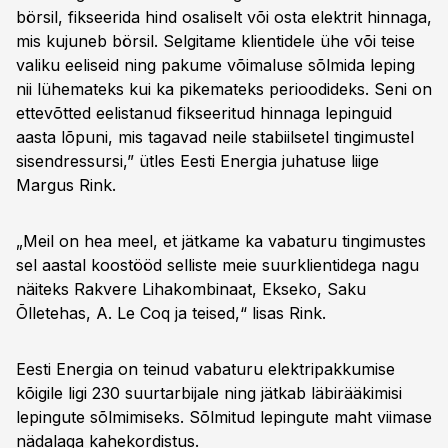
börsil, fikseerida hind osaliselt või osta elektrit hinnaga,
mis kujuneb börsil. Selgitame klientidele ühe või teise
valiku eeliseid ning pakume võimaluse sõlmida leping
nii lühemateks kui ka pikemateks perioodideks. Seni on
ettevõtted eelistanud fikseeritud hinnaga lepinguid
aasta lõpuni, mis tagavad neile stabiilsetel tingimustel
sisendressursi,” ütles Eesti Energia juhatuse liige
Margus Rink.
„Meil on hea meel, et jätkame ka vabaturu tingimustes
sel aastal koostööd selliste meie suurklientidega nagu
näiteks Rakvere Lihakombinaat, Ekseko, Saku
Õlletehas, A. Le Coq ja teised,“ lisas Rink.
Eesti Energia on teinud vabaturu elektripakkumise
kõigile ligi 230 suurtarbijale ning jätkab läbirääkimisi
lepingute sõlmimiseks. Sõlmitud lepingute maht viimase
nädalaga kahekordistus.