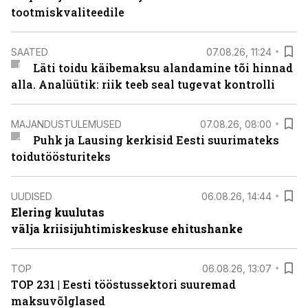
tootmiskvaliteedile
SAATED
07.08.26, 11:24
Läti toidu käibemaksu alandamine tõi hinnad
alla. Analüütik: riik teeb seal tugevat kontrolli
MAJANDUSTULEMUSED
07.08.26, 08:00
Puhk ja Lausing kerkisid Eesti suurimateks
toidutöösturiteks
UUDISED
06.08.26, 14:44
Elering kuulutas
välja kriisijuhtimiskeskuse ehitushanke
TOP
06.08.26, 13:07
TOP 231 | Eesti tööstussektori suuremad
maksuvõlglased