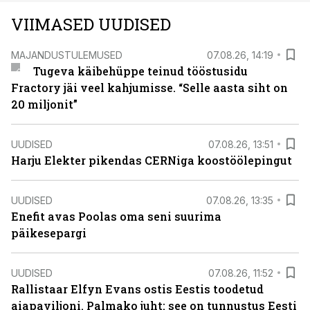
VIIMASED UUDISED
MAJANDUSTULEMUSED
07.08.26, 14:19
Tugeva käibehüppe teinud tööstusidu
Fractory jäi veel kahjumisse. “Selle aasta siht on
20 miljonit”
UUDISED
07.08.26, 13:51
Harju Elekter pikendas CERNiga koostöölepingut
UUDISED
07.08.26, 13:35
Enefit avas Poolas oma seni suurima
päikesepargi
UUDISED
07.08.26, 11:52
Rallistaar Elfyn Evans ostis Eestis toodetud
aiapaviljoni. Palmako juht: see on tunnustus Eesti