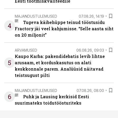
Eesti tootmiskvaliteedile
MAJANDUSTULEMUSED
07.08.26, 14:19
Tugeva käibehüppe teinud tööstusidu
4
Fractory jäi veel kahjumisse. “Selle aasta siht
on 20 miljonit”
ARVAMUSED
06.08.26, 09:03
Kaupo Karba: pakendidebatis levib lihtne
5
arusaam, et korduskasutus on alati
keskkonnale parem. Analüüsid näitavad
teistsugust pilti
MAJANDUSTULEMUSED
07.08.26, 08:00
6
Puhk ja Lausing kerkisid Eesti
suurimateks toidutöösturiteks