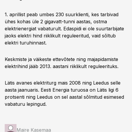
1. aprillist peab umbes 230 suurklienti, kes tarbivad
ühes kohas üle 2 gigavatt-tunni aastas, ostma
elektrienergiat vabaturult. Edaspidi ei ole suurtarbijate
jaoks elektri hind riiklikult reguleeritud, vaid sõltub
elektri turuhinnast.
Keskmiste ja väikeste ettevõtete ning majapidamiste
elektrihind jääb 2013. aastani riiklikult reguleerituks.
Lätis avanes elektriturg mais 2008 ning Leedus selle
aasta jaanuaris. Eesti Energia turuosa on Lätis ligi 6
protsenti ning Leedus on sel aastal sõlmitud esimesed
vabaturu lepingud.
Maire Kasemaa