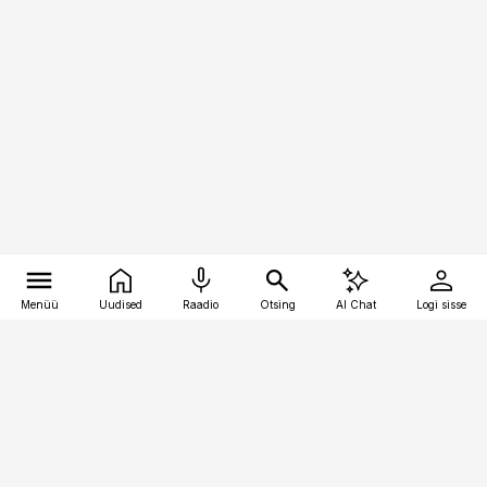
Menüü
Uudised
Raadio
Otsing
AI Chat
Logi sisse
Vana-Lõuna 39/1, 19094 Tallinn
(+372) 667 0111
toostusuudised@toostusuudised.ee