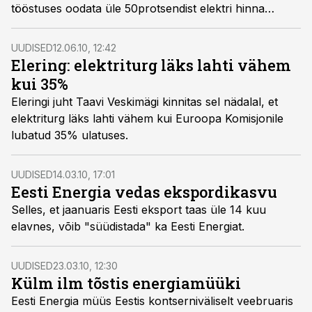
tööstuses oodata üle 50protsendist elektri hinna
tõusu, sest ootamatult on selgunud, et elektrituru
avanemine ei puuduta ainult suurettevõtteid.
UUDISED
12.06.10, 12:42
Elering: elektriturg läks lahti vähem
kui 35%
Eleringi juht Taavi Veskimägi kinnitas sel nädalal, et
elektriturg läks lahti vähem kui Euroopa Komisjonile
lubatud 35% ulatuses.
UUDISED
14.03.10, 17:01
Eesti Energia vedas ekspordikasvu
Selles, et jaanuaris Eesti eksport taas üle 14 kuu
elavnes, võib "süüdistada" ka Eesti Energiat.
UUDISED
23.03.10, 12:30
Külm ilm tõstis energiamüüki
Eesti Energia müüs Eestis kontserniväliselt veebruaris