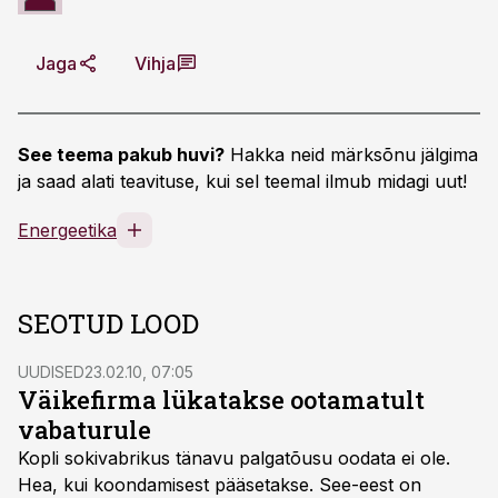
Jaga
Vihja
See teema pakub huvi?
Hakka neid märksõnu jälgima
ja saad alati teavituse, kui sel teemal ilmub midagi uut!
Energeetika
SEOTUD LOOD
UUDISED
23.02.10, 07:05
Väikefirma lükatakse ootamatult
vabaturule
Kopli sokivabrikus tänavu palgatõusu oodata ei ole.
Hea, kui koondamisest pääsetakse. See-eest on