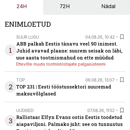
24H
72H
Nädal
ENIMLOETUD
SUUR LUGU
04.08.26, 10:42
ABB palkab Eestis tänavu veel 90 inimest.
1
Juhid avavad plaane: suurem seisak on läbi,
uue aasta tootmismahud on ette müüdud
Ettevõte muutis tootmistöötajate palgasüsteemi
TOP
06.08.26, 13:07
2
TOP 231 | Eesti tööstussektori suuremad
maksuvõlglased
UUDISED
07.08.26, 11:52
Rallistaar Elfyn Evans ostis Eestis toodetud
3
aiapaviljoni. Palmako juht: see on tunnustus