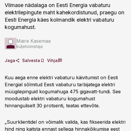
Viimase nädalaga on Eesti Energia vabaturu
elektrilepingute maht kahekordistunud, praegu on
Eesti Energia käes kolmandik elektri vabaturu
kogumahust.
Maire Kasemaa
küljetoimetaja
Jaga
Salvesta
Vihja
Kuu aega enne elektri vabaturu käivitumist on Eesti
Energial sõlmitud Eesti vabaturu tarbijatega elektri
müügilepinguid kogumahuga 475 gigavatt-tundi. See
moodustab elektri vabaturu kogumahust
hinnanguliselt 30 protsenti, teatas ettevõte.
„Suurklientidel on võimalik valida, kas fikseerida elektri
hind ning kaitsta ennast sellega hinnakõikumise eest