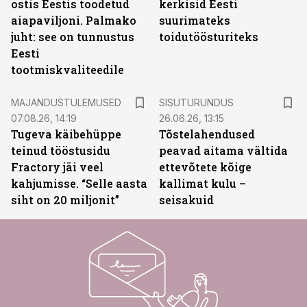
ostis Eestis toodetud
kerkisid Eesti
aiapaviljoni. Palmako
suurimateks
juht: see on tunnustus
toidutöösturiteks
Eesti
tootmiskvaliteedile
ST
MAJANDUSTULEMUSED
SISUTURUNDUS
07.08.26, 14:19
26.06.26, 13:15
Tugeva käibehüppe
Tõstelahendused
teinud tööstusidu
peavad aitama vältida
Fractory jäi veel
ettevõtete kõige
kahjumisse. “Selle aasta
kallimat kulu –
siht on 20 miljonit”
seisakuid