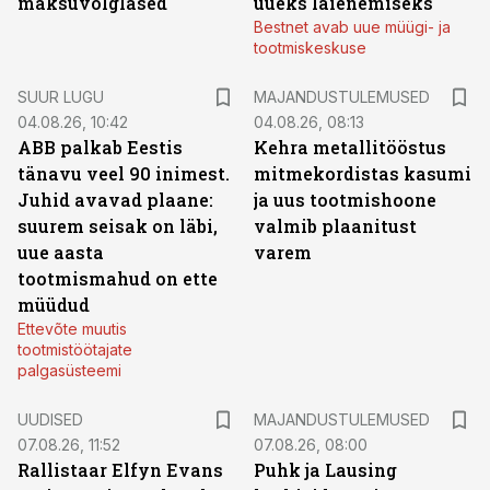
maksuvõlglased
uueks laienemiseks
Bestnet avab uue müügi- ja
tootmiskeskuse
SUUR LUGU
MAJANDUSTULEMUSED
04.08.26, 10:42
04.08.26, 08:13
ABB palkab Eestis
Kehra metallitööstus
tänavu veel 90 inimest.
mitmekordistas kasumi
Juhid avavad plaane:
ja uus tootmishoone
suurem seisak on läbi,
valmib plaanitust
uue aasta
varem
tootmismahud on ette
müüdud
Ettevõte muutis
tootmistöötajate
palgasüsteemi
UUDISED
MAJANDUSTULEMUSED
07.08.26, 11:52
07.08.26, 08:00
Rallistaar Elfyn Evans
Puhk ja Lausing