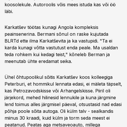
koosolekule. Autoroolis võis mees istuda kas või öö
läbi.
Karkatšev töötas kunagi Angola kompleksis
peainsenerina. Bermani sõnul on raske kujutada
BLRTd ette ilma Karkatševita ja ka vastupidi. "Ta ei
karda kunagi võtta vastutust enda peale. Ma usaldan
teda rohkem kui kedagi teist," kõneleb Berman ja
meenutab ühte eredamat seika.
Ühel õhtupoolikul sõitis Karkatšev koos kolleegiga
Peterburi, et hommikul lennata edasi, ei mäleta täpselt,
kas Petrozavodskisse või Arhangelskisse. Piiril oli
järjekord, mehed hilinesid lennukile ja kuna järgmine
lend toimus alles järgmisel päeval, otsustasid nad edasi
põhja poole sõita autoga. Oli külm talv - sealkandis
miinus 30 kraadi, kuid külm ja torm seda meest ei
peatanud. Peatas aga metsaveoauto, millega