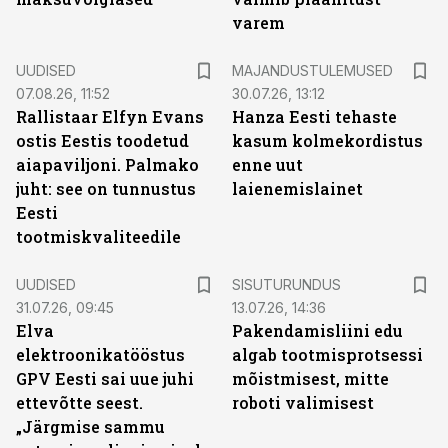
varem
UUDISED
MAJANDUSTULEMUSED
07.08.26, 11:52
30.07.26, 13:12
Rallistaar Elfyn Evans
Hanza Eesti tehaste
ostis Eestis toodetud
kasum kolmekordistus
aiapaviljoni. Palmako
enne uut
juht: see on tunnustus
laienemislainet
Eesti
tootmiskvaliteedile
ST
UUDISED
SISUTURUNDUS
31.07.26, 09:45
13.07.26, 14:36
Elva
Pakendamisliini edu
elektroonikatööstus
algab tootmisprotsessi
GPV Eesti sai uue juhi
mõistmisest, mitte
ettevõtte seest.
roboti valimisest
„Järgmise sammu