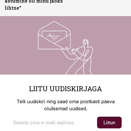
astumine oli minu jaoks
lihtne“
LIITU UUDISKIRJAGA
Telli uudiskiri ning saad oma postkasti päeva
olulisemad uudised.
Liitun