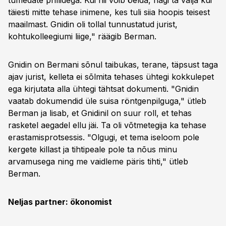
tumedate prillidega. Kui nii võib öelda, nägi ta välja kui
täiesti mitte tehase inimene, kes tuli siia hoopis teisest
maailmast. Gnidin oli tollal tunnustatud jurist,
kohtukolleegiumi liige," räägib Berman.
Gnidin on Bermani sõnul taibukas, terane, täpsust taga
ajav jurist, kelleta ei sõlmita tehases ühtegi kokkulepet
ega kirjutata alla ühtegi tähtsat dokumenti. "Gnidin
vaatab dokumendid üle suisa röntgenpilguga," ütleb
Berman ja lisab, et Gnidinil on suur roll, et tehas
rasketel aegadel ellu jäi. Ta oli võtmetegija ka tehase
erastamisprotsessis. "Olgugi, et tema iseloom pole
kergete killast ja tihtipeale pole ta nõus minu
arvamusega ning me vaidleme päris tihti," ütleb
Berman.
Neljas partner: ökonomist