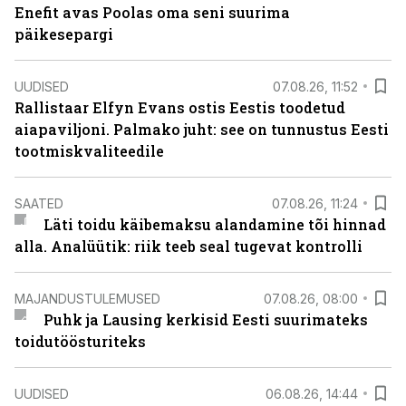
Enefit avas Poolas oma seni suurima
päikesepargi
UUDISED
07.08.26, 11:52
Rallistaar Elfyn Evans ostis Eestis toodetud
aiapaviljoni. Palmako juht: see on tunnustus Eesti
tootmiskvaliteedile
SAATED
07.08.26, 11:24
Läti toidu käibemaksu alandamine tõi hinnad
alla. Analüütik: riik teeb seal tugevat kontrolli
MAJANDUSTULEMUSED
07.08.26, 08:00
Puhk ja Lausing kerkisid Eesti suurimateks
toidutöösturiteks
UUDISED
06.08.26, 14:44