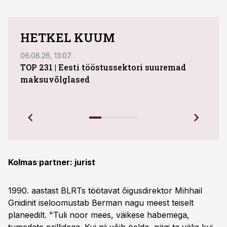
HETKEL KUUM
06.08.26, 13:07
04.08
TOP 231 | Eesti tööstussektori suuremad
ABB 
maksuvõlglased
Juhi
uue 
Ettev
Kolmas partner: jurist
1990. aastast BLRTs töötavat õigusdirektor Mihhail
Gnidinit iseloomustab Berman nagu meest teiselt
planeedilt. "Tuli noor mees, väikese habemega,