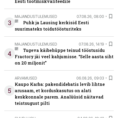
Eesti tootmiskvaliteedile
MAJANDUSTULEMUSED
07.08.26, 08:00
3
Puhk ja Lausing kerkisid Eesti
suurimateks toidutöösturiteks
MAJANDUSTULEMUSED
07.08.26, 14:19
Tugeva käibehüppe teinud tööstusidu
4
Fractory jäi veel kahjumisse. “Selle aasta siht
on 20 miljonit”
ARVAMUSED
06.08.26, 09:03
Kaupo Karba: pakendidebatis levib lihtne
5
arusaam, et korduskasutus on alati
keskkonnale parem. Analüüsid näitavad
teistsugust pilti