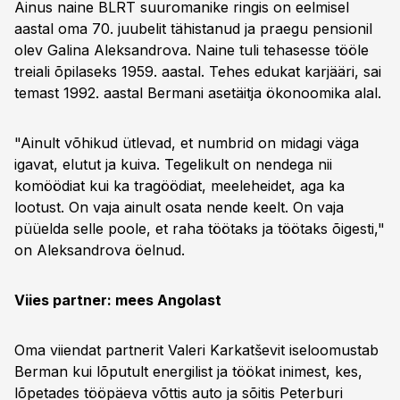
Ainus naine BLRT suuromanike ringis on eelmisel
aastal oma 70. juubelit tähistanud ja praegu pensionil
olev Galina Aleksandrova. Naine tuli tehasesse tööle
treiali õpilaseks 1959. aastal. Tehes edukat karjääri, sai
temast 1992. aastal Bermani asetäitja ökonoomika alal.
"Ainult võhikud ütlevad, et numbrid on midagi väga
igavat, elutut ja kuiva. Tegelikult on nendega nii
komöödiat kui ka tragöödiat, meeleheidet, aga ka
lootust. On vaja ainult osata nende keelt. On vaja
püüelda selle poole, et raha töötaks ja töötaks õigesti,"
on Aleksandrova öelnud.
Viies partner: mees Angolast
Oma viiendat partnerit Valeri Karkatševit iseloomustab
Berman kui lõputult energilist ja töökat inimest, kes,
lõpetades tööpäeva võttis auto ja sõitis Peterburi