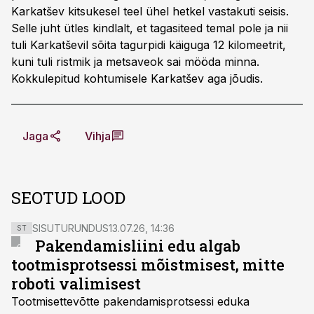
Karkatšev kitsukesel teel ühel hetkel vastakuti seisis.
Selle juht ütles kindlalt, et tagasiteed temal pole ja nii
tuli Karkatševil sõita tagurpidi käiguga 12 kilomeetrit,
kuni tuli ristmik ja metsaveok sai mööda minna.
Kokkulepitud kohtumisele Karkatšev aga jõudis.
Jaga
Vihja
SEOTUD LOOD
SISUTURUNDUS
13.07.26, 14:36
ST
Pakendamisliini edu algab
tootmisprotsessi mõistmisest, mitte
roboti valimisest
Tootmisettevõtte pakendamisprotsessi eduka