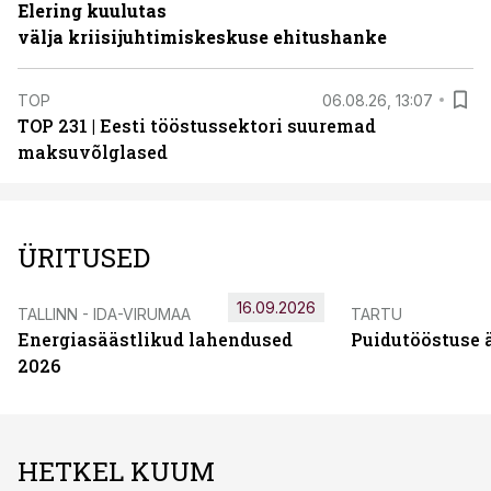
Elering kuulutas
välja kriisijuhtimiskeskuse ehitushanke
TOP
06.08.26, 13:07
TOP 231 | Eesti tööstussektori suuremad
maksuvõlglased
ÜRITUSED
16.09.2026
TALLINN - IDA-VIRUMAA
TARTU
Energiasäästlikud lahendused
Puidutööstuse 
2026
HETKEL KUUM