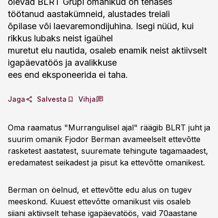
olevad BLRT Grupi omanikud on tehases
töötanud aastakümneid, alustades treiali
õpilase või laevaremondijuhina. Isegi nüüd, kui
rikkus lubaks neist igaühel
muretut elu nautida, osaleb enamik neist aktiivselt
igapäevatöös ja avalikkuse
ees end eksponeerida ei taha.
Jaga
Salvesta
Vihja
Oma raamatus "Murrangulisel ajal" räägib BLRT juht ja
suurim omanik Fjodor Berman avameelselt ettevõtte
rasketest aastatest, suuremate tehingute tagamaadest,
eredamatest seikadest ja pisut ka ettevõtte omanikest.
Berman on öelnud, et ettevõtte edu alus on tugev
meeskond. Kuuest ettevõtte omanikust viis osaleb
siiani aktiivselt tehase igapäevatöös, vaid 70aastane