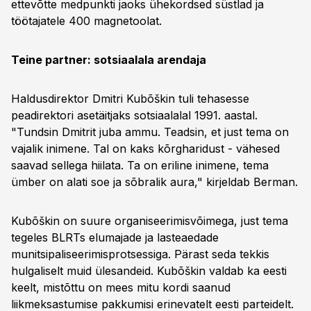
ettevõtte medpunkti jaoks ühekordsed süstlad ja
töötajatele 400 magnetoolat.
Teine partner: sotsiaalala arendaja
Haldusdirektor Dmitri Kubõškin tuli tehasesse
peadirektori asetäitjaks sotsiaalalal 1991. aastal.
"Tundsin Dmitrit juba ammu. Teadsin, et just tema on
vajalik inimene. Tal on kaks kõrgharidust - vähesed
saavad sellega hiilata. Ta on eriline inimene, tema
ümber on alati soe ja sõbralik aura," kirjeldab Berman.
Kubõškin on suure organiseerimisvõimega, just tema
tegeles BLRTs elumajade ja lasteaedade
munitsipaliseerimisprotsessiga. Pärast seda tekkis
hulgaliselt muid ülesandeid. Kubõškin valdab ka eesti
keelt, mistõttu on mees mitu kordi saanud
liikmeksastumise pakkumisi erinevatelt eesti parteidelt.