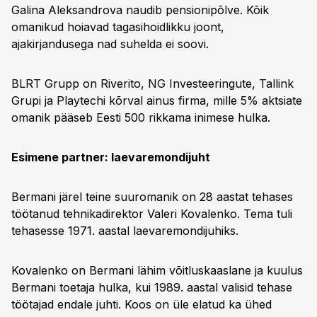
Galina Aleksandrova naudib pensionipõlve. Kõik
omanikud hoiavad tagasihoidlikku joont,
ajakirjandusega nad suhelda ei soovi.
BLRT Grupp on Riverito, NG Investeeringute, Tallink
Grupi ja Playtechi kõrval ainus firma, mille 5% aktsiate
omanik pääseb Eesti 500 rikkama inimese hulka.
Esimene partner: laevaremondijuht
Bermani järel teine suuromanik on 28 aastat tehases
töötanud tehnikadirektor Valeri Kovalenko. Tema tuli
tehasesse 1971. aastal laevaremondijuhiks.
Kovalenko on Bermani lähim võitluskaaslane ja kuulus
Bermani toetaja hulka, kui 1989. aastal valisid tehase
töötajad endale juhti. Koos on üle elatud ka ühed