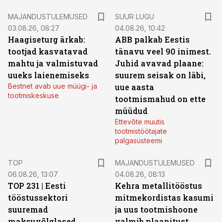
MAJANDUSTULEMUSED
SUUR LUGU
03.08.26, 08:27
04.08.26, 10:42
Haagiseturg ärkab:
ABB palkab Eestis
tootjad kasvatavad
tänavu veel 90 inimest.
mahtu ja valmistuvad
Juhid avavad plaane:
uueks laienemiseks
suurem seisak on läbi,
Bestnet avab uue müügi- ja
uue aasta
tootmiskeskuse
tootmismahud on ette
müüdud
Ettevõte muutis
tootmistöötajate
palgasüsteemi
TOP
MAJANDUSTULEMUSED
06.08.26, 13:07
04.08.26, 08:13
TOP 231 | Eesti
Kehra metallitööstus
tööstussektori
mitmekordistas kasumi
suuremad
ja uus tootmishoone
maksuvõlglased
valmib plaanitust