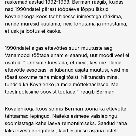
raskemad aastad 1992-1993. Berman räägib, kuidas
nad 1990ndatel pärast tööpäeva lõppu läksid
Kovalenkoga koos tsehhidesse inimestega rääkima,
nende muresid kuulama, neid lohutama ja innustama,
et usk ja lootus ei kaoks.
1990ndatel algas ettevõttes suur muutuste aeg.
Vanamoodi töötada enam ei saanud, uut moodi veel ei
osatud. "Tahtsime tõestada, et meie, kes me oleme
ettevõtte eesotsas, ei lubanud asjata muutusi, vaid me
tõesti soovime teha midagi tõsist. Nii tundsin mina,
tundsid ka Kovalenko ja meie mõttekaaslased. Me
tõesti põlesime soovist töötada," räägib Berman.
Kovalenkoga koos sõlmis Berman toona ka ettevõtte
tähtsamad lepingud. Näiteks esimese välislepingu
soomlastega kahe laeva remontimiseks. Saadud raha
läks investeeringuteks, kuid esimese asjana osteti