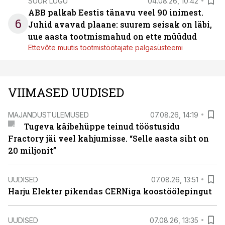
SUUR LUGU
04.08.26, 10:42
ABB palkab Eestis tänavu veel 90 inimest.
6
Juhid avavad plaane: suurem seisak on läbi,
uue aasta tootmismahud on ette müüdud
Ettevõte muutis tootmistöötajate palgasüsteemi
VIIMASED UUDISED
MAJANDUSTULEMUSED
07.08.26, 14:19
Tugeva käibehüppe teinud tööstusidu
Fractory jäi veel kahjumisse. “Selle aasta siht on
20 miljonit”
UUDISED
07.08.26, 13:51
Harju Elekter pikendas CERNiga koostöölepingut
UUDISED
07.08.26, 13:35