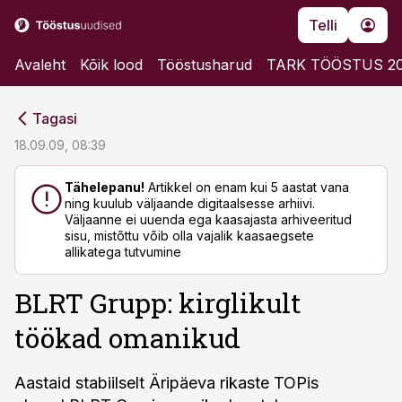
Telli
Avaleht
Kõik lood
Tööstusharud
TARK TÖÖSTUS 2
cebook
cebook
Tagasi
Twitter)
Twitter)
18.09.09, 08:39
kedIn
kedIn
Tähelepanu!
Artikkel on enam kui 5 aastat vana
ning kuulub väljaande digitaalsesse arhiivi.
ail
ail
Väljaanne ei uuenda ega kaasajasta arhiveeritud
sisu, mistõttu võib olla vajalik kaasaegsete
k
k
allikatega tutvumine
BLRT Grupp: kirglikult
töökad omanikud
Aastaid stabiilselt Äripäeva rikaste TOPis