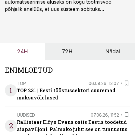
automatiseerimise aluseks on kogu tootmisvoo
põhjalik analüüs, et uus süsteem sobituks
olemasolevasse keskkonda, aitaks vähendada
tööjõuvajadust ning oleks valmis ka ettevõtte
tulevasteks arenguteks. Lihtsalt roboti lisamine
enamasti oodatud tulemust ei too, nendib tootmise ja
tööstuse automatiseerimislahenduste arendaja Smitech
24H
72H
Nädal
OÜ tegevjuht Sander Mitendorf.
ENIMLOETUD
TOP
06.08.26, 13:07
1
TOP 231 | Eesti tööstussektori suuremad
maksuvõlglased
UUDISED
07.08.26, 11:52
Rallistaar Elfyn Evans ostis Eestis toodetud
2
aiapaviljoni. Palmako juht: see on tunnustus