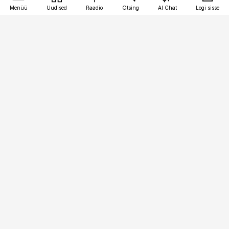
Menüü
Uudised
Raadio
Otsing
AI Chat
Logi sisse
Vana-Lõuna 39/1, 19094 Tallinn
(+372) 667 0111
toostusuudised@toostusuudised.ee
Telli
Reklaam
Firmast
Sisu kasutamisõigused
Ajakirjaniku
eetikakoodeks
Üldtingimused
Privaatsustingimused
Küpsiste poliitika
KKK
Eesti Meediaettevõtete
Eelistuste haldamine
Liit