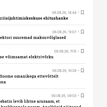
06.08.26, 14:44
 kriisijuhtimiskeskuse ehitushanke
06.08.26, 13:07
ssektori suuremad maksuvõlglased
06.08.26, 11:15
se võimsamat elektrivõrku
06.08.26, 10:29
Soome omanikega ettevõttelt
una
06.08.26, 09:03
batis levib lihtne arusaam, et
i keskkonnale parem. Analüüsid näitavad