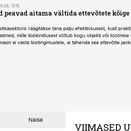
6.26, 13:15
 peavad aitama vältida ettevõtete kõige
istikasektoris räägitakse täna palju efektiivsusest, kuid pra
dmed, mille töökindlusest sõltub kogu objekti või tootmise 
asin ei vasta töötingimustele, ei tähenda see ettevõtte jaoks 
rahalist kulu, venivaid tähtaegu ja suuremaid riske tööohutu
Nädal
VIIMASED U