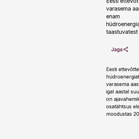
Eesti ettevõ
varasema aas
enam
hüdroenergiat
taastuvatest 
Jaga
Eesti ettevõtt
hüdroenergiat
varasema aast
igal aastal 
on ajavahemik
osatähtsus el
moodustas 200