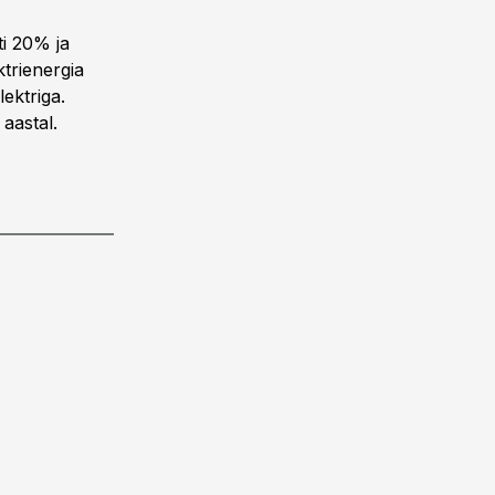
ti 20% ja
trienergia
ektriga.
 aastal.