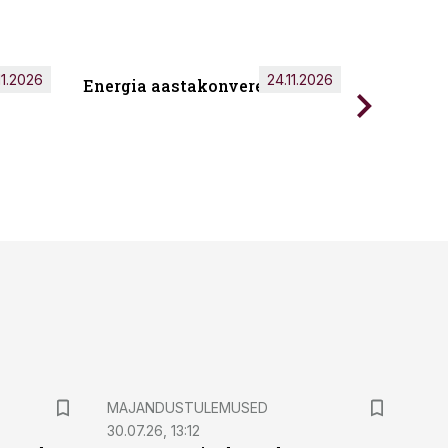
11.2026
24.11.2026
Energia aastakonverents 2026
Tark töö
MAJANDUSTULEMUSED
30.07.26, 13:12