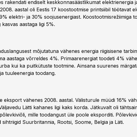
es rakendati endiselt keskkonnasäästlikumat elektrienergia j
2008. aastal oli Eestis 17 koostootmise printsiibil töötavat e
i 9% elektri- ja 30% soojusenergiast. Koostootmisrežiimiga 
 kasvas aastaga ligi 5%.
nduslangusest mõjutatuna vähenes energia riigisisene tarbi
ma aastaga võrreldes 4%. Primaarenergiat toodeti 4% väh
 turba kui ka puitkütuste tootmine. Ainsana suurenes märgat
a tuuleenergia toodang.
e eksport vähenes 2008. aastal. Välisturule müüdi 16% vähe
äljavedu Lätti kahanes ligi kaks korda. Jätkuvalt oli tähtsa
õlevkiviõli, mille toodangust üle poole eksporditi. Põlevkivi
 sihtriigid Suurbritannia, Rootsi, Soome, Belgia ja Läti.