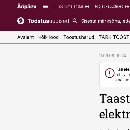
pollumajandus.ee
logistikauudised.ee
kaubandus.ee
imelineajalugu.ee
kinnisvarauudised.ee
imelineteadus.ee
Avaleht
Kõik lood
Tööstusharud
TARK TÖÖST
cebook
cebook
11.09.09, 10:24
Twitter)
Twitter)
Tähele
kedIn
kedIn
arhiivi
kaasaeg
ail
ail
Taast
k
k
elekt