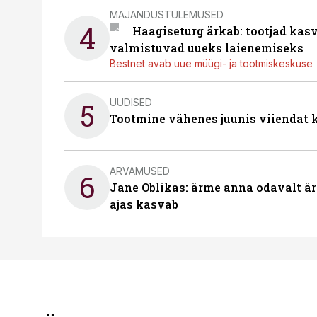
MAJANDUSTULEMUSED
4
Haagiseturg ärkab: tootjad kas
valmistuvad uueks laienemiseks
Bestnet avab uue müügi- ja tootmiskeskuse
UUDISED
5
Tootmine vähenes juunis viiendat k
ARVAMUSED
6
Jane Oblikas: ärme anna odavalt ära
ajas kasvab