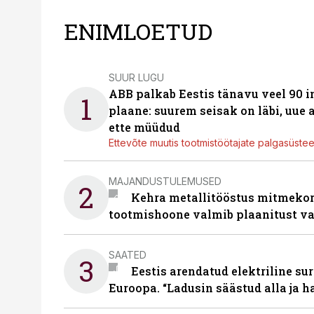
ENIMLOETUD
SUUR LUGU
ABB palkab Eestis tänavu veel 90 
1
plaane: suurem seisak on läbi, uue
ette müüdud
Ettevõte muutis tootmistöötajate palgasüste
MAJANDUSTULEMUSED
2
Kehra metallitööstus mitmekor
tootmishoone valmib plaanitust v
SAATED
3
Eestis arendatud elektriline sur
Euroopa. “Ladusin säästud alla ja 