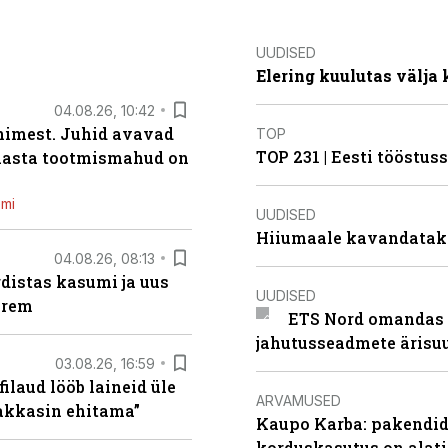
UUDISED
Elering kuulutas välja
04.08.26, 10:42
inimest. Juhid avavad
TOP
TOP 231 | Eesti tööstu
 aasta tootmismahud on
emi
UUDISED
Hiiumaale kavandatak
04.08.26, 08:13
distas kasumi ja uus
UUDISED
arem
ETS Nord omandas 
jahutusseadmete ärisu
03.08.26, 16:59
filaud lööb laineid üle
ARVAMUSED
hakkasin ehitama”
Kaupo Karba: pakendide
korduskasutus on alat