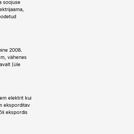
a soojuse
lektrijaama,
toodetud
mine 2008.
em, vähenes
avalt (üle
m elektrit kui
im eksporditav
õli ekspordis