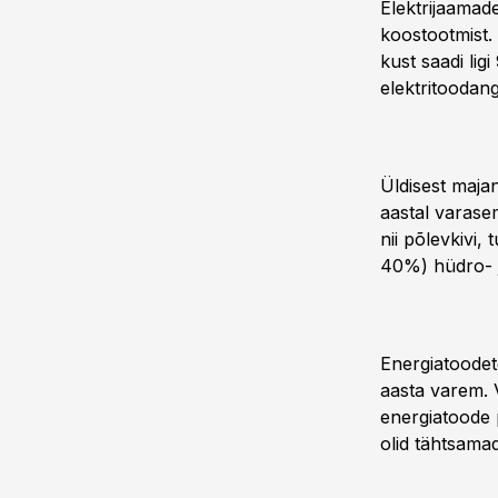
Elektrijaamad
koostootmist. 
kust saadi lig
elektritoodang
Üldisest maja
aastal varase
nii põlevkivi,
40%) hüdro- j
Energiatoodet
aasta varem. V
energiatoode p
olid tähtsamad