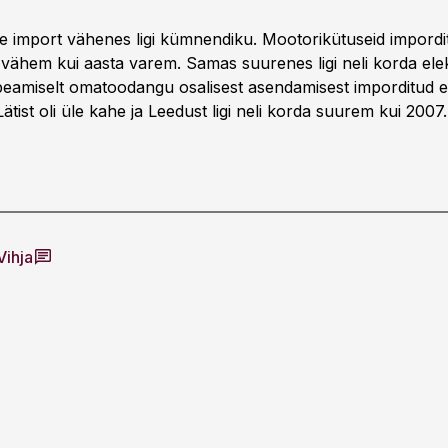
e import vähenes ligi kümnendiku. Mootorikütuseid impordi
ähem kui aasta varem. Samas suurenes ligi neli korda elek
peamiselt omatoodangu osalisest asendamisest imporditud el
Lätist oli üle kahe ja Leedust ligi neli korda suurem kui 2007.
Vihja