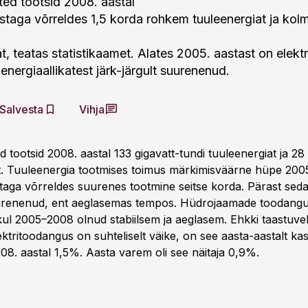
tted tootsid 2008. aastal
taga võrreldes 1,5 korda rohkem tuuleenergiat ja kol
, teatas statistikaamet. Alates 2005. aastast on elekt
energiaallikatest järk-järgult suurenenud.
Salvesta
Vihja
ed tootsid 2008. aastal 133 gigavatt-tundi tuuleenergiat ja 28
. Tuuleenergia tootmises toimus märkimisväärne hüpe 2005.
aga võrreldes suurenes tootmine seitse korda. Pärast sed
suurenenud, ent aeglasemas tempos. Hüdrojaamade toodan
ul 2005–2008 olnud stabiilsem ja aeglasem. Ehkki taastuvel
ektritoodangus on suhteliselt väike, on see aasta-aastalt k
8. aastal 1,5%. Aasta varem oli see näitaja 0,9%.