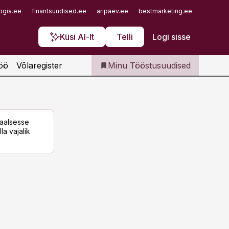
Iseteenindus
ogia.ee
finantsuudised.ee
aripaev.ee
bestmarketing.ee
finantsu
Telli Tööstusuudised
Küsi AI-lt
Telli
Logi sisse
öö
Võlaregister
Minu Tööstusuudised
taalsesse
la vajalik