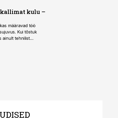
 kallimat kulu –
ktikas määravad töö
sujuvus. Kui tõstuk
ainult tehnilist
sele.
UDISED