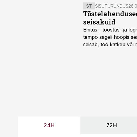
ST
SISUTURUNDUS
26.0
Tõstelahendused
seisakuid
Ehitus-, tööstus- ja log
tempo sageli hoopis sea
seisab, töö katkeb või m
probleemi, vaid otsest 
24H
72H