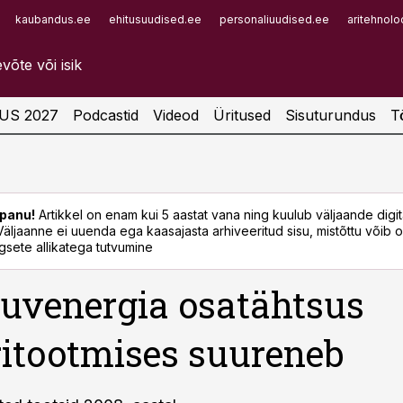
kaubandus.ee
ehitusuudised.ee
personaliuudised.ee
aritehnolo
Infopank
Radar
US 2027
Podcastid
Videod
Üritused
Sisuturundus
T
panu!
Artikkel on enam kui 5 aastat vana ning kuulub väljaande digi
. Väljaanne ei uuenda ega kaasajasta arhiveeritud sisu, mistõttu võib ol
sete allikatega tutvumine
uvenergia osatähtsus
ritootmises suureneb