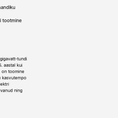
mandiku
ri tootmine
 gigavatt-tundi
 aastal kui
a on toomine
gu kasvutempo
ektri
asvanud ning