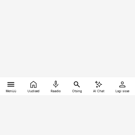
Menüü
Uudised
Raadio
Otsing
AI Chat
Logi sisse
Vana-Lõuna 39/1, 19094 Tallinn
(+372) 667 0111