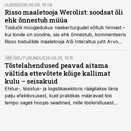
UUDISED
08.06.09, 16:09
Risso maaletooja Werolist: soodsat õli
ehk õnnestub müüa
Toiduõli müügiedukus naaberturgudel sõltub hinnast –
kui toode on soodne, siis ehk õnnestub, kommenteeris
Risso toiduõlide maaletooja ASi Interaltus juht Arvo
Kõrge Weroli plaani minna välisturgudele.
SISUTURUNDUS
26.06.26, 13:15
ST
Tõstelahendused peavad aitama
vältida ettevõtete kõige kallimat
kulu – seisakuid
Ehitus-, tööstus- ja logistikasektoris räägitakse täna
palju efektiivsusest, kuid praktikas määravad töö
tempo sageli hoopis seadmed, mille töökindlusest
sõltub kogu objekti või tootmise sujuvus. Kui tõstuk
seisab, töö katkeb või masin ei vasta töötingimustele,
ei tähenda see ettevõtte jaoks ainult tehnilist
probleemi, vaid otsest rahalist kulu, venivaid tähtaegu