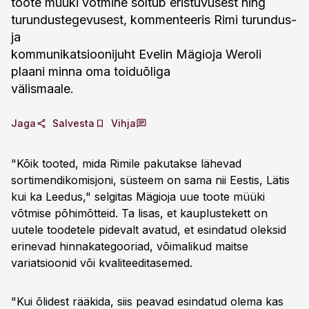
toote müüki võtmine sõltub eristuvusest ning
turundustegevusest, kommenteeris Rimi turundus-
ja
kommunikatsioonijuht Evelin Mägioja Weroli
plaani minna oma toiduõliga
välismaale.
Jaga
Salvesta
Vihja
"Kõik tooted, mida Rimile pakutakse lähevad
sortimendikomisjoni, süsteem on sama nii Eestis, Lätis
kui ka Leedus," selgitas Mägioja uue toote müüki
võtmise põhimõtteid. Ta lisas, et kauplustekett on
uutele toodetele pidevalt avatud, et esindatud oleksid
erinevad hinnakategooriad, võimalikud maitse
variatsioonid või kvaliteeditasemed.
"Kui õlidest rääkida, siis peavad esindatud olema kas