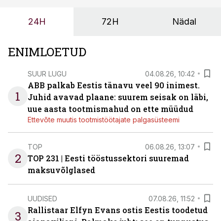
ja suuremaid riske tööohutusele.
24H
72H
Nädal
ENIMLOETUD
SUUR LUGU
04.08.26, 10:42
ABB palkab Eestis tänavu veel 90 inimest.
1
Juhid avavad plaane: suurem seisak on läbi,
uue aasta tootmismahud on ette müüdud
Ettevõte muutis tootmistöötajate palgasüsteemi
TOP
06.08.26, 13:07
2
TOP 231 | Eesti tööstussektori suuremad
maksuvõlglased
UUDISED
07.08.26, 11:52
Rallistaar Elfyn Evans ostis Eestis toodetud
3