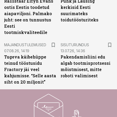
Rallistaar Elfyn Evans
Puhk ja Lausing
ostis Eestis toodetud
kerkisid Eesti
aiapaviljoni. Palmako
suurimateks
juht: see on tunnustus
toidutöösturiteks
Eesti
tootmiskvaliteedile
ST
MAJANDUSTULEMUSED
SISUTURUNDUS
07.08.26, 14:19
13.07.26, 14:36
Tugeva käibehüppe
Pakendamisliini edu
teinud tööstusidu
algab tootmisprotsessi
Fractory jäi veel
mõistmisest, mitte
kahjumisse. “Selle aasta
roboti valimisest
siht on 20 miljonit”