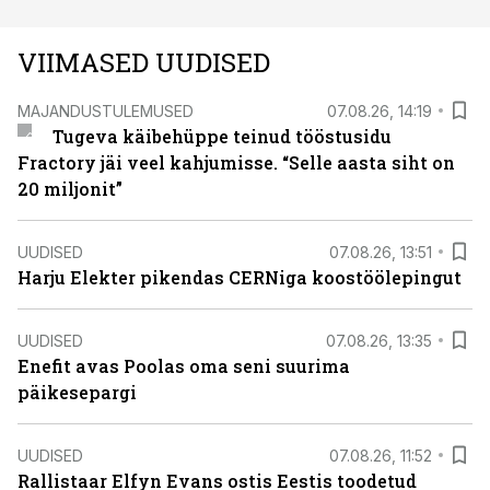
VIIMASED UUDISED
MAJANDUSTULEMUSED
07.08.26, 14:19
Tugeva käibehüppe teinud tööstusidu
Fractory jäi veel kahjumisse. “Selle aasta siht on
20 miljonit”
UUDISED
07.08.26, 13:51
Harju Elekter pikendas CERNiga koostöölepingut
UUDISED
07.08.26, 13:35
Enefit avas Poolas oma seni suurima
päikesepargi
UUDISED
07.08.26, 11:52
Rallistaar Elfyn Evans ostis Eestis toodetud