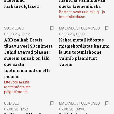
suuremad
mahtu ja valmistuvad
maksuvõlglased
uueks laienemiseks
Bestnet avab uue müügi- ja
tootmiskeskuse
SUUR LUGU
MAJANDUSTULEMUSED
04.08.26, 10:42
04.08.26, 08:13
ABB palkab Eestis
Kehra metallitööstus
tänavu veel 90 inimest.
mitmekordistas kasumi
Juhid avavad plaane:
ja uus tootmishoone
suurem seisak on läbi,
valmib plaanitust
uue aasta
varem
tootmismahud on ette
müüdud
Ettevõte muutis
tootmistöötajate
palgasüsteemi
UUDISED
MAJANDUSTULEMUSED
07.08.26, 11:52
07.08.26, 08:00