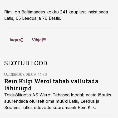
Rimil on Baltimaades kokku 241 kauplust, neist sada
Lätis, 65 Leedus ja 76 Eestis.
Jaga
Vihja
SEOTUD LOOD
UUDISED
08.06.09, 14:26
Rein Kilgi Werol tahab vallutada
lähiriigid
Toiduõlitootja AS Werol Tehased loodab aasta lõpuks
suurendada oluliselt oma müüki Lätis, Leedus ja
Soomes, ütles ettevõtte suuromanik Rein Kilk.