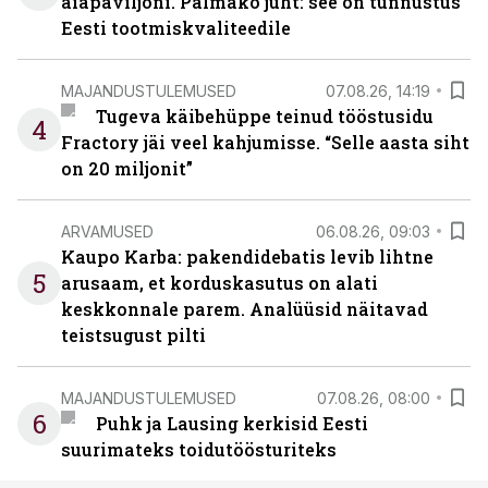
aiapaviljoni. Palmako juht: see on tunnustus
Eesti tootmiskvaliteedile
MAJANDUSTULEMUSED
07.08.26, 14:19
Tugeva käibehüppe teinud tööstusidu
4
Fractory jäi veel kahjumisse. “Selle aasta siht
on 20 miljonit”
ARVAMUSED
06.08.26, 09:03
Kaupo Karba: pakendidebatis levib lihtne
5
arusaam, et korduskasutus on alati
keskkonnale parem. Analüüsid näitavad
teistsugust pilti
MAJANDUSTULEMUSED
07.08.26, 08:00
6
Puhk ja Lausing kerkisid Eesti
suurimateks toidutöösturiteks