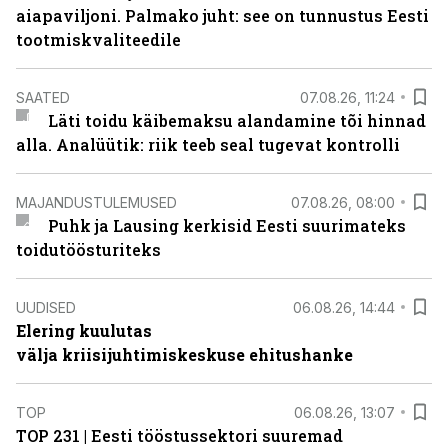
aiapaviljoni. Palmako juht: see on tunnustus Eesti
tootmiskvaliteedile
SAATED
07.08.26, 11:24
Läti toidu käibemaksu alandamine tõi hinnad
alla. Analüütik: riik teeb seal tugevat kontrolli
MAJANDUSTULEMUSED
07.08.26, 08:00
Puhk ja Lausing kerkisid Eesti suurimateks
toidutöösturiteks
UUDISED
06.08.26, 14:44
Elering kuulutas
välja kriisijuhtimiskeskuse ehitushanke
TOP
06.08.26, 13:07
TOP 231 | Eesti tööstussektori suuremad