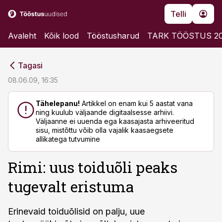
Telli
Avaleht
Kõik lood
Tööstusharud
TARK TÖÖSTUS 2
cebook
cebook
Tagasi
Twitter)
Twitter)
08.06.09, 16:35
kedIn
kedIn
Tähelepanu!
Artikkel on enam kui 5 aastat vana
ning kuulub väljaande digitaalsesse arhiivi.
ail
ail
Väljaanne ei uuenda ega kaasajasta arhiveeritud
sisu, mistõttu võib olla vajalik kaasaegsete
k
k
allikatega tutvumine
Rimi: uus toiduõli peaks
tugevalt eristuma
Erinevaid toiduõlisid on palju, uue