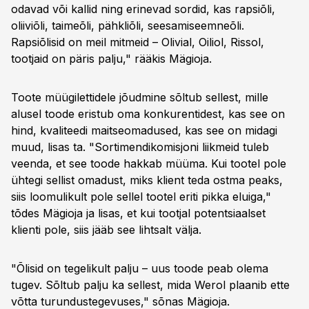
odavad või kallid ning erinevad sordid, kas rapsiõli,
oliiviõli, taimeõli, pähkliõli, seesamiseemneõli.
Rapsiõlisid on meil mitmeid – Olivial, Oiliol, Rissol,
tootjaid on päris palju," rääkis Mägioja.
Toote müügilettidele jõudmine sõltub sellest, mille
alusel toode eristub oma konkurentidest, kas see on
hind, kvaliteedi maitseomadused, kas see on midagi
muud, lisas ta. "Sortimendikomisjoni liikmeid tuleb
veenda, et see toode hakkab müüma. Kui tootel pole
ühtegi sellist omadust, miks klient teda ostma peaks,
siis loomulikult pole sellel tootel eriti pikka eluiga,"
tõdes Mägioja ja lisas, et kui tootjal potentsiaalset
klienti pole, siis jääb see lihtsalt välja.
"Õlisid on tegelikult palju – uus toode peab olema
tugev. Sõltub palju ka sellest, mida Werol plaanib ette
võtta turundustegevuses," sõnas Mägioja.