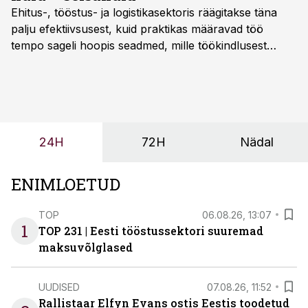
Ehitus-, tööstus- ja logistikasektoris räägitakse täna
palju efektiivsusest, kuid praktikas määravad töö
tempo sageli hoopis seadmed, mille töökindlusest
sõltub kogu objekti või tootmise sujuvus. Kui tõstuk
seisab, töö katkeb või masin ei vasta töötingimustele,
ei tähenda see ettevõtte jaoks ainult tehnilist
probleemi, vaid otsest rahalist kulu, venivaid tähtaegu
ja suuremaid riske tööohutusele.
24H
72H
Nädal
ENIMLOETUD
TOP
06.08.26, 13:07
1
TOP 231 | Eesti tööstussektori suuremad
maksuvõlglased
UUDISED
07.08.26, 11:52
Rallistaar Elfyn Evans ostis Eestis toodetud