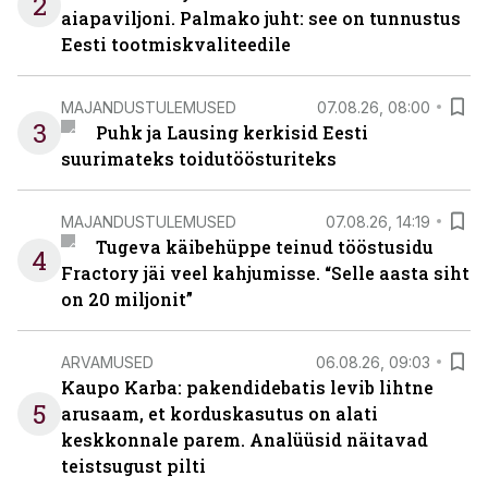
2
aiapaviljoni. Palmako juht: see on tunnustus
Eesti tootmiskvaliteedile
MAJANDUSTULEMUSED
07.08.26, 08:00
3
Puhk ja Lausing kerkisid Eesti
suurimateks toidutöösturiteks
MAJANDUSTULEMUSED
07.08.26, 14:19
Tugeva käibehüppe teinud tööstusidu
4
Fractory jäi veel kahjumisse. “Selle aasta siht
on 20 miljonit”
ARVAMUSED
06.08.26, 09:03
Kaupo Karba: pakendidebatis levib lihtne
5
arusaam, et korduskasutus on alati
keskkonnale parem. Analüüsid näitavad
teistsugust pilti