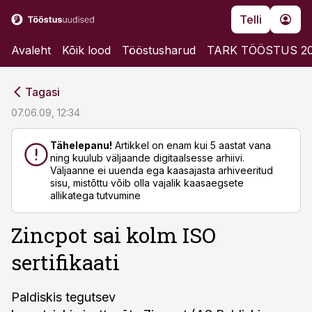
Telli
Avaleht
Kõik lood
Tööstusharud
TARK TÖÖSTUS 2
cebook
cebook
Tagasi
Twitter)
Twitter)
07.06.09, 12:34
kedIn
kedIn
Tähelepanu!
Artikkel on enam kui 5 aastat vana
ning kuulub väljaande digitaalsesse arhiivi.
ail
ail
Väljaanne ei uuenda ega kaasajasta arhiveeritud
sisu, mistõttu võib olla vajalik kaasaegsete
k
k
allikatega tutvumine
Zincpot sai kolm ISO
sertifikaati
Paldiskis tegutsev