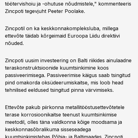
töötervishoiu ja -ohutuse nõudmistele," kommenteeris
Zincpoti tegevjuht Peeter Poolake.
Zincpotil on ka keskkonnakompleksluba, millega
ettevõte täidab kõrgeimaid Euroopa Liidu direktiivi
nõuded.
Zincpoti uusim investeering on Balti riikides ainulaadne
teraskonstruktsioonide kuumtsinkimine koos
passiveerimisega. Passiveerimise käigus saab tsingitud
pind omakorda oksüdeerumiskaitse, mis loob head
tehnilised eeldused tsingitud pinna värvimiseks.
Ettevõte pakub piirkonna metallitööstusettevõtetele
terase korrosioonikaitse teenust kuumtsinkimise
meetodil, olles täna valdkonna kõige moodsama ja
keskkonnasõbralikuma sisseseadega
kuumtsinkimistehas Põhja- ja Baltimaades. Zincpoti