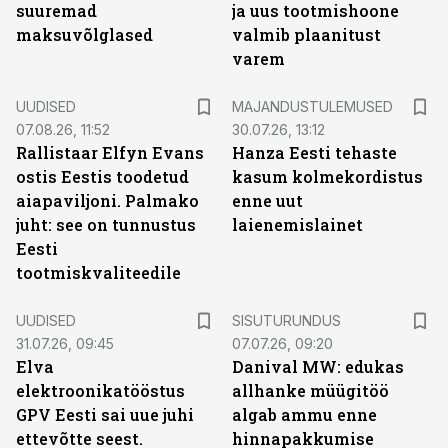
suuremad
ja uus tootmishoone
maksuvõlglased
valmib plaanitust
varem
UUDISED
MAJANDUSTULEMUSED
07.08.26, 11:52
30.07.26, 13:12
Rallistaar Elfyn Evans
Hanza Eesti tehaste
ostis Eestis toodetud
kasum kolmekordistus
aiapaviljoni. Palmako
enne uut
juht: see on tunnustus
laienemislainet
Eesti
tootmiskvaliteedile
ST
UUDISED
SISUTURUNDUS
31.07.26, 09:45
07.07.26, 09:20
Elva
Danival MW: edukas
elektroonikatööstus
allhanke müügitöö
GPV Eesti sai uue juhi
algab ammu enne
ettevõtte seest.
hinnapakkumise