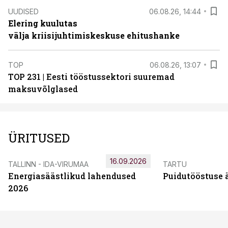
UUDISED
06.08.26, 14:44
Elering kuulutas
välja kriisijuhtimiskeskuse ehitushanke
TOP
06.08.26, 13:07
TOP 231 | Eesti tööstussektori suuremad
maksuvõlglased
ÜRITUSED
16.09.2026
TALLINN - IDA-VIRUMAA
TARTU
Energiasäästlikud lahendused
Puidutööstuse 
2026