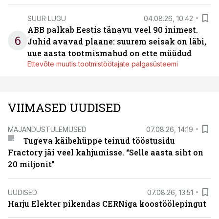
SUUR LUGU
04.08.26, 10:42
ABB palkab Eestis tänavu veel 90 inimest.
6
Juhid avavad plaane: suurem seisak on läbi,
uue aasta tootmismahud on ette müüdud
Ettevõte muutis tootmistöötajate palgasüsteemi
VIIMASED UUDISED
MAJANDUSTULEMUSED
07.08.26, 14:19
Tugeva käibehüppe teinud tööstusidu
Fractory jäi veel kahjumisse. “Selle aasta siht on
20 miljonit”
UUDISED
07.08.26, 13:51
Harju Elekter pikendas CERNiga koostöölepingut