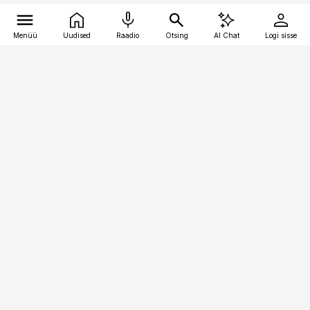
Menüü
Uudised
Raadio
Otsing
AI Chat
Logi sisse
Vana-Lõuna 39/1, 19094 Tallinn
(+372) 667 0111
toostusuudised@toostusuudised.ee
Telli
Reklaam
Firmast
Sisu kasutamisõigused
Ajakirjaniku
eetikakoodeks
Üldtingimused
Privaatsustingimused
Küpsiste poliitika
KKK
Eesti Meediaettevõtete
Eelistuste haldamine