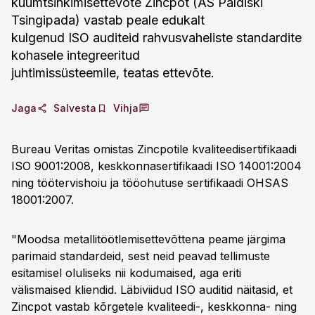
kuumtsinkimisettevõte Zincpot (AS Paldiski
Tsingipada) vastab peale edukalt
kulgenud ISO auditeid rahvusvaheliste standardite
kohasele integreeritud
juhtimissüsteemile, teatas ettevõte.
Jaga
Salvesta
Vihja
Bureau Veritas omistas Zincpotile kvaliteedisertifikaadi
ISO 9001:2008, keskkonnasertifikaadi ISO 14001:2004
ning töötervishoiu ja tööohutuse sertifikaadi OHSAS
18001:2007.
"Moodsa metallitöötlemisettevõttena peame järgima
parimaid standardeid, sest neid peavad tellimuste
esitamisel oluliseks nii kodumaised, aga eriti
välismaised kliendid. Läbiviidud ISO auditid näitasid, et
Zincpot vastab kõrgetele kvaliteedi-, keskkonna- ning