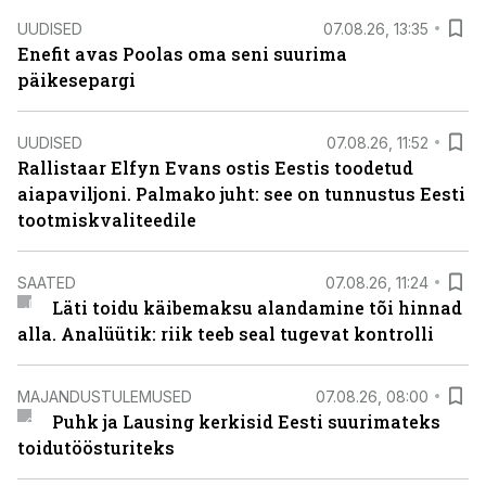
UUDISED
07.08.26, 13:35
Enefit avas Poolas oma seni suurima
päikesepargi
UUDISED
07.08.26, 11:52
Rallistaar Elfyn Evans ostis Eestis toodetud
aiapaviljoni. Palmako juht: see on tunnustus Eesti
tootmiskvaliteedile
SAATED
07.08.26, 11:24
Läti toidu käibemaksu alandamine tõi hinnad
alla. Analüütik: riik teeb seal tugevat kontrolli
MAJANDUSTULEMUSED
07.08.26, 08:00
Puhk ja Lausing kerkisid Eesti suurimateks
toidutöösturiteks