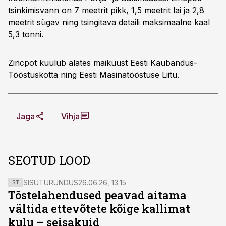
tsinkimisvann on 7 meetrit pikk, 1,5 meetrit lai ja 2,8
meetrit sügav ning tsingitava detaili maksimaalne kaal
5,3 tonni.
Zincpot kuulub alates maikuust Eesti Kaubandus-
Tööstuskotta ning Eesti Masinatööstuse Liitu.
Jaga
Vihja
SEOTUD LOOD
SISUTURUNDUS
26.06.26, 13:15
ST
Tõstelahendused peavad aitama
vältida ettevõtete kõige kallimat
kulu – seisakuid