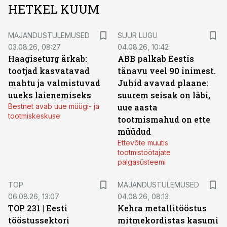
HETKEL KUUM
MAJANDUSTULEMUSED
SUUR LUGU
03.08.26, 08:27
04.08.26, 10:42
Haagiseturg ärkab:
ABB palkab Eestis
tootjad kasvatavad
tänavu veel 90 inimest.
mahtu ja valmistuvad
Juhid avavad plaane:
uueks laienemiseks
suurem seisak on läbi,
Bestnet avab uue müügi- ja
uue aasta
tootmiskeskuse
tootmismahud on ette
müüdud
Ettevõte muutis
tootmistöötajate
palgasüsteemi
TOP
MAJANDUSTULEMUSED
06.08.26, 13:07
04.08.26, 08:13
TOP 231 | Eesti
Kehra metallitööstus
tööstussektori
mitmekordistas kasumi