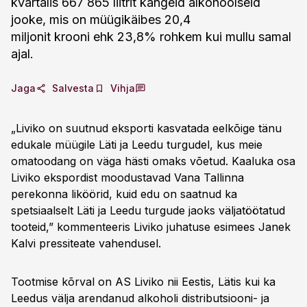
kvartalis 667 865 liitrit kangeid alkohoolseid
jooke, mis on müügikäibes 20,4
miljonit krooni ehk 23,8% rohkem kui mullu samal
ajal.
Jaga
Salvesta
Vihja
„Liviko on suutnud eksporti kasvatada eelkõige tänu
edukale müügile Läti ja Leedu turgudel, kus meie
omatoodang on väga hästi omaks võetud. Kaaluka osa
Liviko ekspordist moodustavad Vana Tallinna
perekonna liköörid, kuid edu on saatnud ka
spetsiaalselt Läti ja Leedu turgude jaoks väljatöötatud
tooteid,” kommenteeris Liviko juhatuse esimees Janek
Kalvi pressiteate vahendusel.
Tootmise kõrval on AS Liviko nii Eestis, Lätis kui ka
Leedus välja arendanud alkoholi distributsiooni- ja