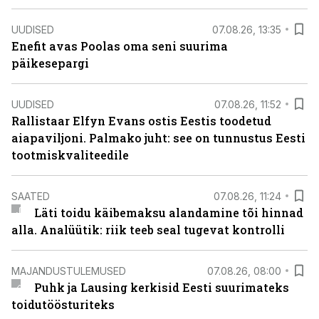
UUDISED
07.08.26, 13:35
Enefit avas Poolas oma seni suurima
päikesepargi
UUDISED
07.08.26, 11:52
Rallistaar Elfyn Evans ostis Eestis toodetud
aiapaviljoni. Palmako juht: see on tunnustus Eesti
tootmiskvaliteedile
SAATED
07.08.26, 11:24
Läti toidu käibemaksu alandamine tõi hinnad
alla. Analüütik: riik teeb seal tugevat kontrolli
MAJANDUSTULEMUSED
07.08.26, 08:00
Puhk ja Lausing kerkisid Eesti suurimateks
toidutöösturiteks