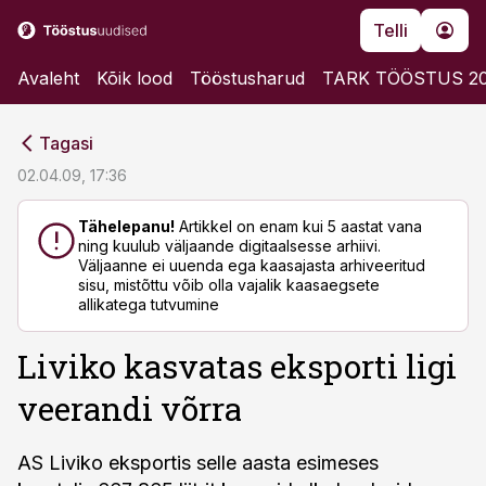
Telli
Avaleht
Kõik lood
Tööstusharud
TARK TÖÖSTUS 2
cebook
cebook
Tagasi
Twitter)
Twitter)
02.04.09, 17:36
kedIn
kedIn
Tähelepanu!
Artikkel on enam kui 5 aastat vana
ning kuulub väljaande digitaalsesse arhiivi.
ail
ail
Väljaanne ei uuenda ega kaasajasta arhiveeritud
sisu, mistõttu võib olla vajalik kaasaegsete
k
k
allikatega tutvumine
Liviko kasvatas eksporti ligi
veerandi võrra
AS Liviko eksportis selle aasta esimeses