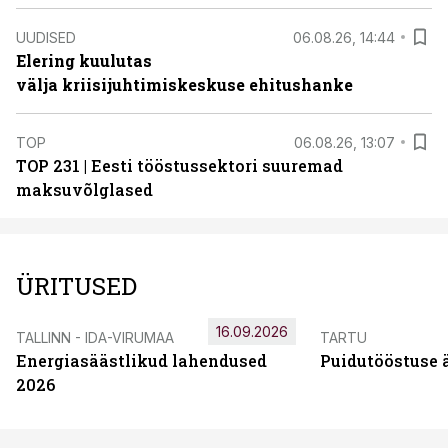
UUDISED
06.08.26, 14:44
Elering kuulutas
välja kriisijuhtimiskeskuse ehitushanke
TOP
06.08.26, 13:07
TOP 231 | Eesti tööstussektori suuremad
maksuvõlglased
ÜRITUSED
16.09.2026
TALLINN - IDA-VIRUMAA
TARTU
Energiasäästlikud lahendused
Puidutööstuse 
2026