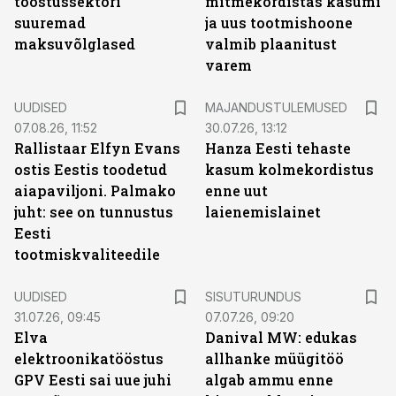
tööstussektori
mitmekordistas kasumi
suuremad
ja uus tootmishoone
maksuvõlglased
valmib plaanitust
varem
UUDISED
MAJANDUSTULEMUSED
07.08.26, 11:52
30.07.26, 13:12
Rallistaar Elfyn Evans
Hanza Eesti tehaste
ostis Eestis toodetud
kasum kolmekordistus
aiapaviljoni. Palmako
enne uut
juht: see on tunnustus
laienemislainet
Eesti
tootmiskvaliteedile
ST
UUDISED
SISUTURUNDUS
31.07.26, 09:45
07.07.26, 09:20
Elva
Danival MW: edukas
elektroonikatööstus
allhanke müügitöö
GPV Eesti sai uue juhi
algab ammu enne