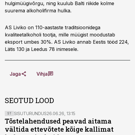
hulgimüügivõrgu, ning kuulub Balti riikide kolme
suurema alkoholifirma hulka.
AS Liviko on 110-aastaste traditsioonidega
kvaliteetalkoholi tootja, mille müügist moodustab
eksport umbes 30%. AS Liviko annab Eestis tööd 224,
Lätis 130 ja Leedus 78 inimesele.
Jaga
Vihja
SEOTUD LOOD
SISUTURUNDUS
26.06.26, 13:15
ST
Tõstelahendused peavad aitama
vältida ettevõtete kõige kallimat