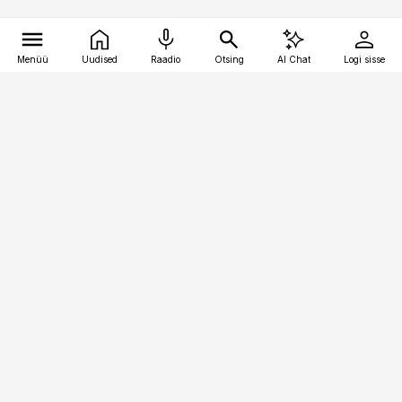
Menüü
Uudised
Raadio
Otsing
AI Chat
Logi sisse
Vana-Lõuna 39/1, 19094 Tallinn
(+372) 667 0111
toostusuudised@toostusuudised.ee
Telli
Reklaam
Firmast
Sisu kasutamisõigused
Ajakirjaniku
eetikakoodeks
Üldtingimused
Privaatsustingimused
Küpsiste poliitika
KKK
Eesti Meediaettevõtete
Eelistuste haldamine