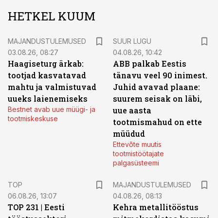
HETKEL KUUM
MAJANDUSTULEMUSED
SUUR LUGU
03.08.26, 08:27
04.08.26, 10:42
Haagiseturg ärkab:
ABB palkab Eestis
tootjad kasvatavad
tänavu veel 90 inimest.
mahtu ja valmistuvad
Juhid avavad plaane:
uueks laienemiseks
suurem seisak on läbi,
Bestnet avab uue müügi- ja
uue aasta
tootmiskeskuse
tootmismahud on ette
müüdud
Ettevõte muutis
tootmistöötajate
palgasüsteemi
TOP
MAJANDUSTULEMUSED
06.08.26, 13:07
04.08.26, 08:13
TOP 231 | Eesti
Kehra metallitööstus