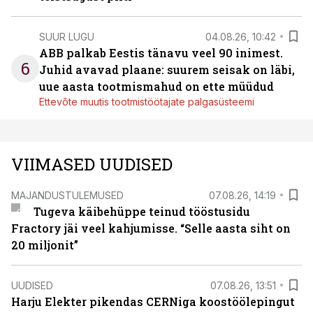
SUUR LUGU
04.08.26, 10:42
ABB palkab Eestis tänavu veel 90 inimest.
6
Juhid avavad plaane: suurem seisak on läbi,
uue aasta tootmismahud on ette müüdud
Ettevõte muutis tootmistöötajate palgasüsteemi
VIIMASED UUDISED
MAJANDUSTULEMUSED
07.08.26, 14:19
Tugeva käibehüppe teinud tööstusidu
Fractory jäi veel kahjumisse. “Selle aasta siht on
20 miljonit”
UUDISED
07.08.26, 13:51
Harju Elekter pikendas CERNiga koostöölepingut