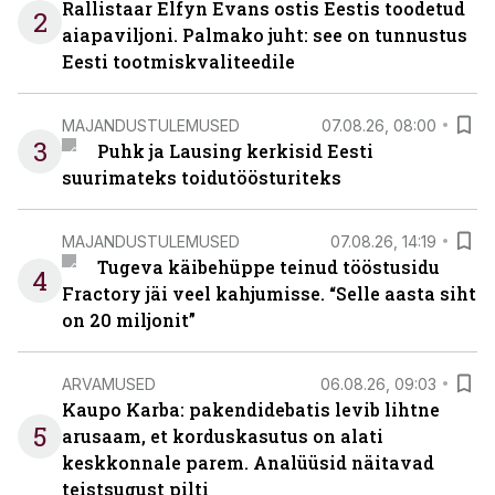
Rallistaar Elfyn Evans ostis Eestis toodetud
2
aiapaviljoni. Palmako juht: see on tunnustus
Eesti tootmiskvaliteedile
MAJANDUSTULEMUSED
07.08.26, 08:00
3
Puhk ja Lausing kerkisid Eesti
suurimateks toidutöösturiteks
MAJANDUSTULEMUSED
07.08.26, 14:19
Tugeva käibehüppe teinud tööstusidu
4
Fractory jäi veel kahjumisse. “Selle aasta siht
on 20 miljonit”
ARVAMUSED
06.08.26, 09:03
Kaupo Karba: pakendidebatis levib lihtne
5
arusaam, et korduskasutus on alati
keskkonnale parem. Analüüsid näitavad
teistsugust pilti