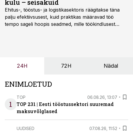
kulu – seisakuid
Ehitus-, tööstus- ja logistikasektoris räägitakse täna
palju efektiivsusest, kuid praktikas määravad töö
tempo sageli hoopis seadmed, mille töökindlusest
sõltub kogu objekti või tootmise sujuvus. Kui tõstuk
seisab, töö katkeb või masin ei vasta töötingimustele,
ei tähenda see ettevõtte jaoks ainult tehnilist
probleemi, vaid otsest rahalist kulu, venivaid tähtaegu
ja suuremaid riske tööohutusele.
24H
72H
Nädal
ENIMLOETUD
TOP
06.08.26, 13:07
1
TOP 231 | Eesti tööstussektori suuremad
maksuvõlglased
UUDISED
07.08.26, 11:52