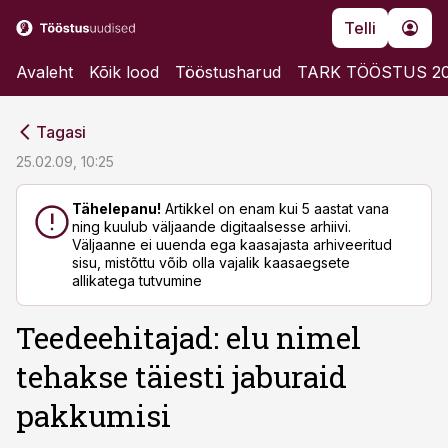
Telli
Avaleht
Kõik lood
Tööstusharud
TARK TÖÖSTUS 2
cebook
cebook
Tagasi
Twitter)
Twitter)
25.02.09, 10:25
kedIn
kedIn
Tähelepanu!
Artikkel on enam kui 5 aastat vana
ning kuulub väljaande digitaalsesse arhiivi.
ail
ail
Väljaanne ei uuenda ega kaasajasta arhiveeritud
sisu, mistõttu võib olla vajalik kaasaegsete
k
k
allikatega tutvumine
Teedeehitajad: elu nimel
tehakse täiesti jaburaid
pakkumisi