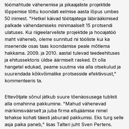
töömahtude vähenemise ja pikaajaliste projektide
lõppemise tõttu koondati eelmise aasta lõpus umbes
50 inimest. "Hetkel käivad töötajatega läbirääkimised
palkade vähendamiseks minimaalselt 15 protsendi
ulatuses. Kui riigieelarveliste projektide ja hooajatöö
maht väheneb, oleme sunnitud nii tööliste kui ka
inseneride osas taas koondamise peale mõtlema
hakkama. 2009. ja 2010. aastal tulevad teedeehituses
ja ehitussektoris üldse äärmiselt rasked. Et olla
hangetel edukad, peame suutma viia alla otsekulud ja
suurendada kõikvõimalike protsesside efektiivsust,"
kommenteeris ta.
Ettevõtjate sõnul jätkub suure tõenäosusega tublisti
alla omahinna pakkumine. "Mahud vähenevad
märkimisväärselt ja juba firma ellujäämise nimel
tehakse kohati täiesti jaburaid pakkumisi. Eks turg selle
asja paika paneb," lisas Talteri juht Sven Pertens.