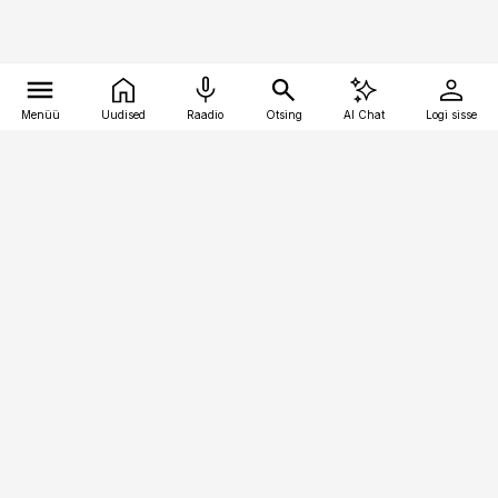
Menüü
Uudised
Raadio
Otsing
AI Chat
Logi sisse
Vana-Lõuna 39/1, 19094 Tallinn
(+372) 667 0111
toostusuudised@toostusuudised.ee
Telli
Reklaam
Firmast
Sisu kasutamisõigused
Ajakirjaniku
eetikakoodeks
Üldtingimused
Privaatsustingimused