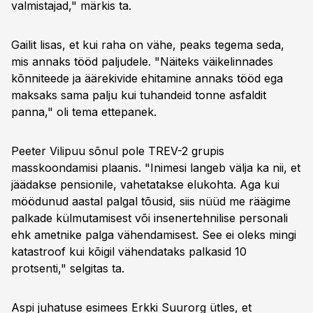
valmistajad," märkis ta.
Gailit lisas, et kui raha on vähe, peaks tegema seda,
mis annaks tööd paljudele. "Näiteks väikelinnades
kõnniteede ja äärekivide ehitamine annaks tööd ega
maksaks sama palju kui tuhandeid tonne asfaldit
panna," oli tema ettepanek.
Peeter Vilipuu sõnul pole TREV-2 grupis
masskoondamisi plaanis. "Inimesi langeb välja ka nii, et
jäädakse pensionile, vahetatakse elukohta. Aga kui
möödunud aastal palgal tõusid, siis nüüd me räägime
palkade külmutamisest või insenertehnilise personali
ehk ametnike palga vähendamisest. See ei oleks mingi
katastroof kui kõigil vähendataks palkasid 10
protsenti," selgitas ta.
Aspi juhatuse esimees Erkki Suurorg ütles, et