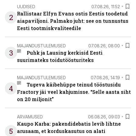
UUDISED
07.08.26, 11:52
Rallistaar Elfyn Evans ostis Eestis toodetud
2
aiapaviljoni. Palmako juht: see on tunnustus
Eesti tootmiskvaliteedile
MAJANDUSTULEMUSED
07.08.26, 08:00
3
Puhk ja Lausing kerkisid Eesti
suurimateks toidutöösturiteks
MAJANDUSTULEMUSED
07.08.26, 14:19
Tugeva käibehüppe teinud tööstusidu
4
Fractory jäi veel kahjumisse. “Selle aasta siht
on 20 miljonit”
ARVAMUSED
06.08.26, 09:03
Kaupo Karba: pakendidebatis levib lihtne
5
arusaam, et korduskasutus on alati