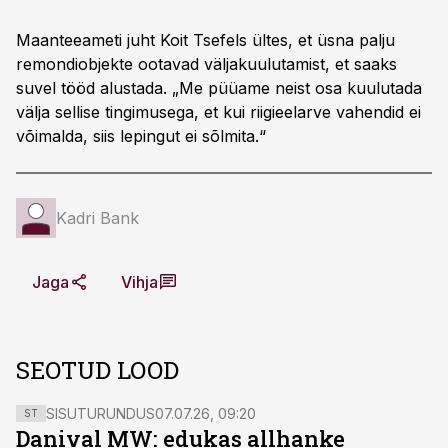
Maanteeameti juht Koit Tsefels ültes, et üsna palju
remondiobjekte ootavad väljakuulutamist, et saaks
suvel tööd alustada. „Me püüame neist osa kuulutada
välja sellise tingimusega, et kui riigieelarve vahendid ei
võimalda, siis lepingut ei sõlmita.“
Kadri Bank
Jaga
Vihja
SEOTUD LOOD
SISUTURUNDUS
07.07.26, 09:20
ST
Danival MW: edukas allhanke