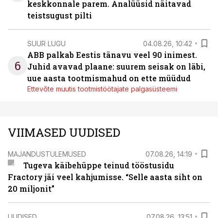
keskkonnale parem. Analüüsid näitavad
teistsugust pilti
SUUR LUGU
04.08.26, 10:42
ABB palkab Eestis tänavu veel 90 inimest.
6
Juhid avavad plaane: suurem seisak on läbi,
uue aasta tootmismahud on ette müüdud
Ettevõte muutis tootmistöötajate palgasüsteemi
VIIMASED UUDISED
MAJANDUSTULEMUSED
07.08.26, 14:19
Tugeva käibehüppe teinud tööstusidu
Fractory jäi veel kahjumisse. “Selle aasta siht on
20 miljonit”
UUDISED
07.08.26, 13:51