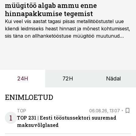
müügitöö algab ammu enne
hinnapakkumise tegemist
Kui veel viis aastat tagasi piisas metallitööstustel uue
kliendi leidmiseks heast hinnast ja mõnest kohtumisest,
siis täna on allhanketööstuse müügitöö muutunud
märksa pikemaks ja süsteemsemaks. Konkurents on
kasvanud, kliendid kaaluvad otsuseid põhjalikumalt
ning partnerit ei valita enam ainult tootmisvõimekuse
või hinnakirja järgi.
24H
72H
Nädal
ENIMLOETUD
TOP
06.08.26, 13:07
1
TOP 231 | Eesti tööstussektori suuremad
maksuvõlglased