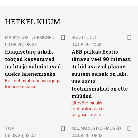
HETKEL KUUM
MAJANDUSTULEMUSED
SUUR LUGU
03.08.26, 08:27
04.08.26, 10:42
Haagiseturg ärkab:
ABB palkab Eestis
tootjad kasvatavad
tänavu veel 90 inimest.
mahtu ja valmistuvad
Juhid avavad plaane:
uueks laienemiseks
suurem seisak on läbi,
Bestnet avab uue müügi- ja
uue aasta
tootmiskeskuse
tootmismahud on ette
müüdud
Ettevõte muutis
tootmistöötajate
palgasüsteemi
TOP
MAJANDUSTULEMUSED
06.08.26, 13:07
04.08.26, 08:13