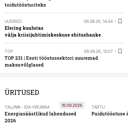
toidutöösturiteks
UUDISED
06.08.26, 14:44
Elering kuulutas
välja kriisijuhtimiskeskuse ehitushanke
TOP
06.08.26, 13:07
TOP 231 | Eesti tööstussektori suuremad
maksuvõlglased
ÜRITUSED
16.09.2026
TALLINN - IDA-VIRUMAA
TARTU
Energiasäästlikud lahendused
Puidutööstuse 
2026