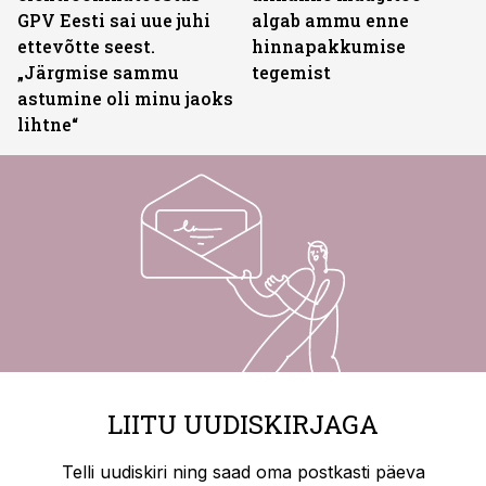
GPV Eesti sai uue juhi
algab ammu enne
ettevõtte seest.
hinnapakkumise
„Järgmise sammu
tegemist
astumine oli minu jaoks
lihtne“
LIITU UUDISKIRJAGA
Telli uudiskiri ning saad oma postkasti päeva