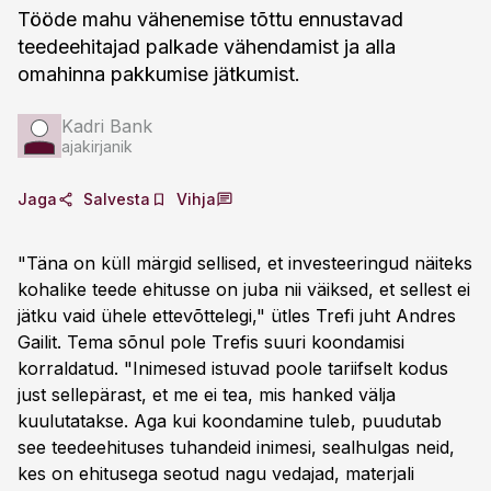
Tööde mahu vähenemise tõttu ennustavad
teedeehitajad palkade vähendamist ja alla
omahinna pakkumise jätkumist.
Kadri Bank
ajakirjanik
Jaga
Salvesta
Vihja
"Täna on küll märgid sellised, et investeeringud näiteks
kohalike teede ehitusse on juba nii väiksed, et sellest ei
jätku vaid ühele ettevõttelegi," ütles Trefi juht Andres
Gailit. Tema sõnul pole Trefis suuri koondamisi
korraldatud. "Inimesed istuvad poole tariifselt kodus
just sellepärast, et me ei tea, mis hanked välja
kuulutatakse. Aga kui koondamine tuleb, puudutab
see teedeehituses tuhandeid inimesi, sealhulgas neid,
kes on ehitusega seotud nagu vedajad, materjali