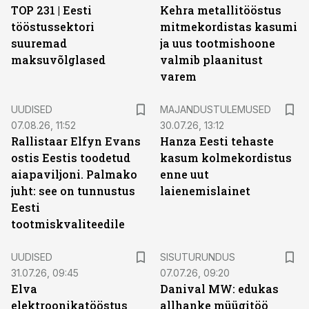
TOP 231 | Eesti
Kehra metallitööstus
tööstussektori
mitmekordistas kasumi
suuremad
ja uus tootmishoone
maksuvõlglased
valmib plaanitust
varem
UUDISED
MAJANDUSTULEMUSED
07.08.26, 11:52
30.07.26, 13:12
Rallistaar Elfyn Evans
Hanza Eesti tehaste
ostis Eestis toodetud
kasum kolmekordistus
aiapaviljoni. Palmako
enne uut
juht: see on tunnustus
laienemislainet
Eesti
tootmiskvaliteedile
ST
UUDISED
SISUTURUNDUS
31.07.26, 09:45
07.07.26, 09:20
Elva
Danival MW: edukas
elektroonikatööstus
allhanke müügitöö