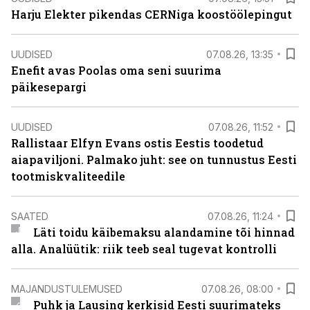
Harju Elekter pikendas CERNiga koostöölepingut
UUDISED
07.08.26, 13:35
Enefit avas Poolas oma seni suurima
päikesepargi
UUDISED
07.08.26, 11:52
Rallistaar Elfyn Evans ostis Eestis toodetud
aiapaviljoni. Palmako juht: see on tunnustus Eesti
tootmiskvaliteedile
SAATED
07.08.26, 11:24
Läti toidu käibemaksu alandamine tõi hinnad
alla. Analüütik: riik teeb seal tugevat kontrolli
MAJANDUSTULEMUSED
07.08.26, 08:00
Puhk ja Lausing kerkisid Eesti suurimateks