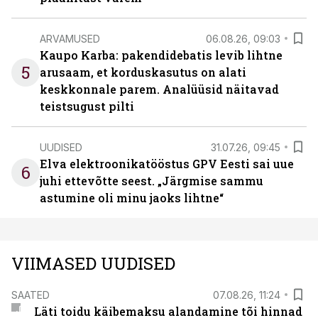
ARVAMUSED
06.08.26, 09:03
Kaupo Karba: pakendidebatis levib lihtne
5
arusaam, et korduskasutus on alati
keskkonnale parem. Analüüsid näitavad
teistsugust pilti
UUDISED
31.07.26, 09:45
Elva elektroonikatööstus GPV Eesti sai uue
6
juhi ettevõtte seest. „Järgmise sammu
astumine oli minu jaoks lihtne“
VIIMASED UUDISED
SAATED
07.08.26, 11:24
Läti toidu käibemaksu alandamine tõi hinnad