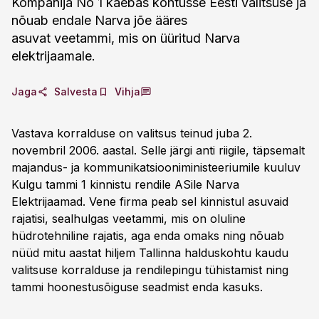
Kompanija No 1 kaebas kohtusse Eesti valitsuse ja
nõuab endale Narva jõe ääres
asuvat veetammi, mis on üüritud Narva
elektrijaamale.
Jaga
Salvesta
Vihja
Vastava korralduse on valitsus teinud juba 2.
novembril 2006. aastal. Selle järgi anti riigile, täpsemalt
majandus- ja kommunikatsiooniministeeriumile kuuluv
Kulgu tammi 1 kinnistu rendile ASile Narva
Elektrijaamad. Vene firma peab sel kinnistul asuvaid
rajatisi, sealhulgas veetammi, mis on oluline
hüdrotehniline rajatis, aga enda omaks ning nõuab
nüüd mitu aastat hiljem Tallinna halduskohtu kaudu
valitsuse korralduse ja rendilepingu tühistamist ning
tammi hoonestusõiguse seadmist enda kasuks.