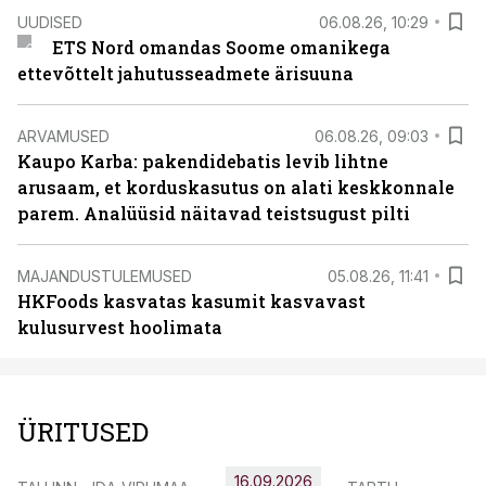
UUDISED
06.08.26, 10:29
ETS Nord omandas Soome omanikega
ettevõttelt jahutusseadmete ärisuuna
ARVAMUSED
06.08.26, 09:03
Kaupo Karba: pakendidebatis levib lihtne
arusaam, et korduskasutus on alati keskkonnale
parem. Analüüsid näitavad teistsugust pilti
MAJANDUSTULEMUSED
05.08.26, 11:41
HKFoods kasvatas kasumit kasvavast
kulusurvest hoolimata
ÜRITUSED
16.09.2026