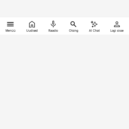
Menüü
Uudised
Raadio
Otsing
AI Chat
Logi sisse
Vana-Lõuna 39/1, 19094 Tallinn
(+372) 667 0111
toostusuudised@toostusuudised.ee
Telli
Reklaam
Firmast
Sisu kasutamisõigused
Ajakirjaniku
eetikakoodeks
Üldtingimused
Privaatsustingimused