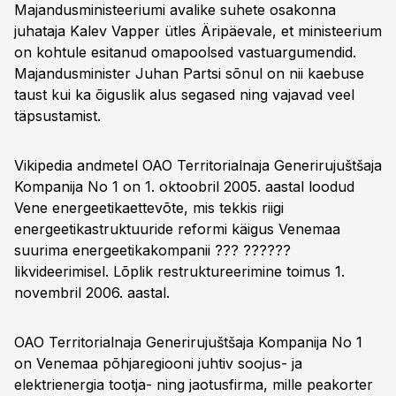
Majandusministeeriumi avalike suhete osakonna
juhataja Kalev Vapper ütles Äripäevale, et ministeerium
on kohtule esitanud omapoolsed vastuargumendid.
Majandusminister Juhan Partsi sõnul on nii kaebuse
taust kui ka õiguslik alus segased ning vajavad veel
täpsustamist.
Vikipedia andmetel OAO Territorialnaja Generirujuštšaja
Kompanija No 1 on 1. oktoobril 2005. aastal loodud
Vene energeetikaettevõte, mis tekkis riigi
energeetikastruktuuride reformi käigus Venemaa
suurima energeetikakompanii ??? ??????
likvideerimisel. Lõplik restruktureerimine toimus 1.
novembril 2006. aastal.
OAO Territorialnaja Generirujuštšaja Kompanija No 1
on Venemaa põhjaregiooni juhtiv soojus- ja
elektrienergia tootja- ning jaotusfirma, mille peakorter