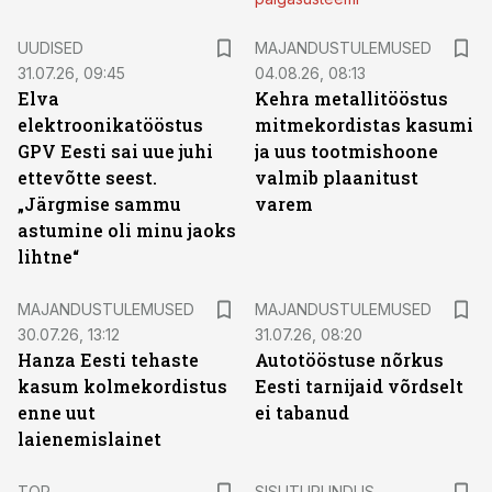
UUDISED
MAJANDUSTULEMUSED
31.07.26, 09:45
04.08.26, 08:13
Elva
Kehra metallitööstus
elektroonikatööstus
mitmekordistas kasumi
GPV Eesti sai uue juhi
ja uus tootmishoone
ettevõtte seest.
valmib plaanitust
„Järgmise sammu
varem
astumine oli minu jaoks
lihtne“
MAJANDUSTULEMUSED
MAJANDUSTULEMUSED
30.07.26, 13:12
31.07.26, 08:20
Hanza Eesti tehaste
Autotööstuse nõrkus
kasum kolmekordistus
Eesti tarnijaid võrdselt
enne uut
ei tabanud
laienemislainet
ST
TOP
SISUTURUNDUS