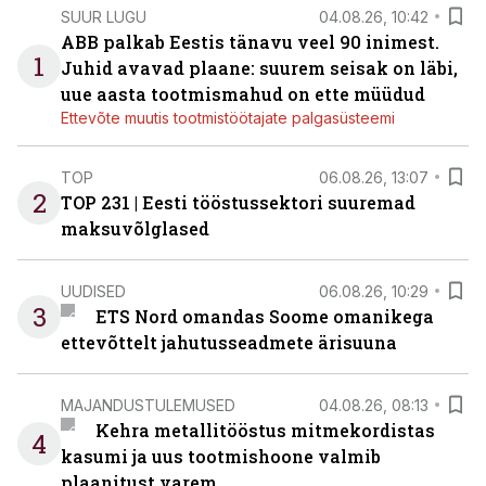
SUUR LUGU
04.08.26, 10:42
ABB palkab Eestis tänavu veel 90 inimest.
1
Juhid avavad plaane: suurem seisak on läbi,
uue aasta tootmismahud on ette müüdud
Ettevõte muutis tootmistöötajate palgasüsteemi
TOP
06.08.26, 13:07
2
TOP 231 | Eesti tööstussektori suuremad
maksuvõlglased
UUDISED
06.08.26, 10:29
3
ETS Nord omandas Soome omanikega
ettevõttelt jahutusseadmete ärisuuna
MAJANDUSTULEMUSED
04.08.26, 08:13
Kehra metallitööstus mitmekordistas
4
kasumi ja uus tootmishoone valmib
plaanitust varem