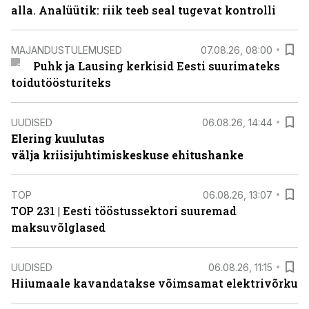
alla. Analüütik: riik teeb seal tugevat kontrolli
MAJANDUSTULEMUSED
07.08.26, 08:00
Puhk ja Lausing kerkisid Eesti suurimateks
toidutöösturiteks
UUDISED
06.08.26, 14:44
Elering kuulutas
välja kriisijuhtimiskeskuse ehitushanke
TOP
06.08.26, 13:07
TOP 231 | Eesti tööstussektori suuremad
maksuvõlglased
UUDISED
06.08.26, 11:15
Hiiumaale kavandatakse võimsamat elektrivõrku