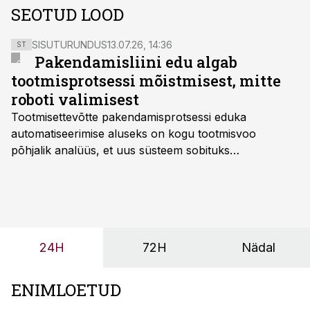
SEOTUD LOOD
SISUTURUNDUS
13.07.26, 14:36
ST
Pakendamisliini edu algab
tootmisprotsessi mõistmisest, mitte
roboti valimisest
Tootmisettevõtte pakendamisprotsessi eduka
automatiseerimise aluseks on kogu tootmisvoo
põhjalik analüüs, et uus süsteem sobituks
olemasolevasse keskkonda, aitaks vähendada
tööjõuvajadust ning oleks valmis ka ettevõtte
tulevasteks arenguteks. Lihtsalt roboti lisamine
enamasti oodatud tulemust ei too, nendib tootmise ja
tööstuse automatiseerimislahenduste arendaja Smitech
24H
72H
Nädal
OÜ tegevjuht Sander Mitendorf.
ENIMLOETUD