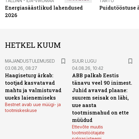
TALLINN - IDA-VIRUMAA
TARTU
Energiasäästlikud lahendused
Puidutööstuse 
2026
HETKEL KUUM
MAJANDUSTULEMUSED
SUUR LUGU
03.08.26, 08:27
04.08.26, 10:42
Haagiseturg ärkab:
ABB palkab Eestis
tootjad kasvatavad
tänavu veel 90 inimest.
mahtu ja valmistuvad
Juhid avavad plaane:
uueks laienemiseks
suurem seisak on läbi,
Bestnet avab uue müügi- ja
uue aasta
tootmiskeskuse
tootmismahud on ette
müüdud
Ettevõte muutis
tootmistöötajate
palgasüsteemi