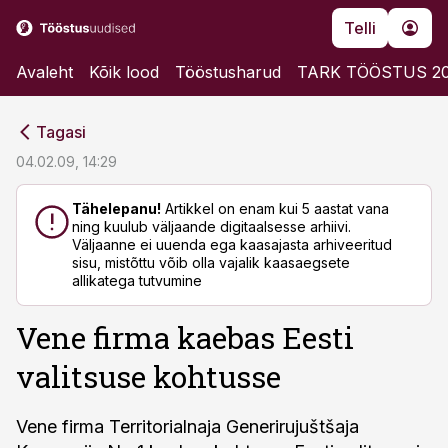
Telli
Avaleht
Kõik lood
Tööstusharud
TARK TÖÖSTUS 2
cebook
cebook
Tagasi
Twitter)
Twitter)
04.02.09, 14:29
kedIn
kedIn
Tähelepanu!
Artikkel on enam kui 5 aastat vana
ning kuulub väljaande digitaalsesse arhiivi.
ail
ail
Väljaanne ei uuenda ega kaasajasta arhiveeritud
sisu, mistõttu võib olla vajalik kaasaegsete
k
k
allikatega tutvumine
Vene firma kaebas Eesti
valitsuse kohtusse
Vene firma Territorialnaja Generirujuštšaja