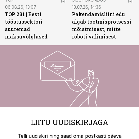
06.08.26, 13:07
13.07.26, 14:36
TOP 231 | Eesti
Pakendamisliini edu
tööstussektori
algab tootmisprotsessi
suuremad
mõistmisest, mitte
maksuvõlglased
roboti valimisest
LIITU UUDISKIRJAGA
Telli uudiskiri ning saad oma postkasti päeva