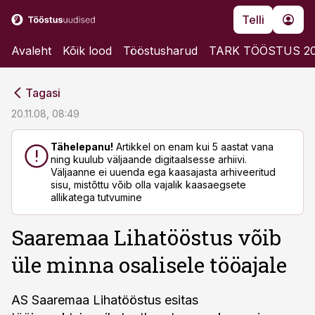
Telli
Avaleht
Kõik lood
Tööstusharud
TARK TÖÖSTUS 2
cebook
cebook
Tagasi
Twitter)
Twitter)
20.11.08, 08:49
kedIn
kedIn
Tähelepanu!
Artikkel on enam kui 5 aastat vana
ning kuulub väljaande digitaalsesse arhiivi.
ail
ail
Väljaanne ei uuenda ega kaasajasta arhiveeritud
sisu, mistõttu võib olla vajalik kaasaegsete
k
k
allikatega tutvumine
Saaremaa Lihatööstus võib
üle minna osalisele tööajale
AS Saaremaa Lihatööstus esitas