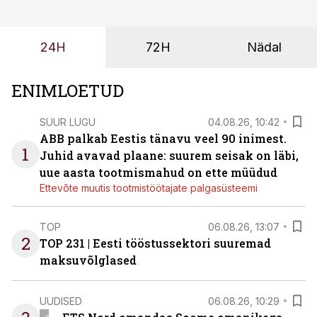
enamasti oodatud tulemust ei too, nendib tootmise ja
tööstuse automatiseerimislahenduste arendaja Smitech
24H
72H
Nädal
OÜ tegevjuht Sander Mitendorf.
ENIMLOETUD
SUUR LUGU
04.08.26, 10:42
ABB palkab Eestis tänavu veel 90 inimest.
1
Juhid avavad plaane: suurem seisak on läbi,
uue aasta tootmismahud on ette müüdud
Ettevõte muutis tootmistöötajate palgasüsteemi
TOP
06.08.26, 13:07
2
TOP 231 | Eesti tööstussektori suuremad
maksuvõlglased
UUDISED
06.08.26, 10:29