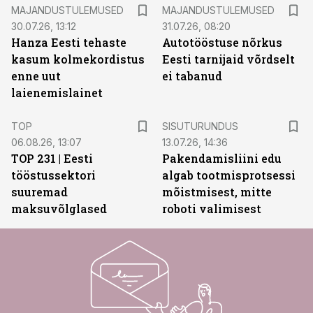
MAJANDUSTULEMUSED
MAJANDUSTULEMUSED
30.07.26, 13:12
31.07.26, 08:20
Hanza Eesti tehaste
Autotööstuse nõrkus
kasum kolmekordistus
Eesti tarnijaid võrdselt
enne uut
ei tabanud
laienemislainet
ST
TOP
SISUTURUNDUS
06.08.26, 13:07
13.07.26, 14:36
TOP 231 | Eesti
Pakendamisliini edu
tööstussektori
algab tootmisprotsessi
suuremad
mõistmisest, mitte
maksuvõlglased
roboti valimisest