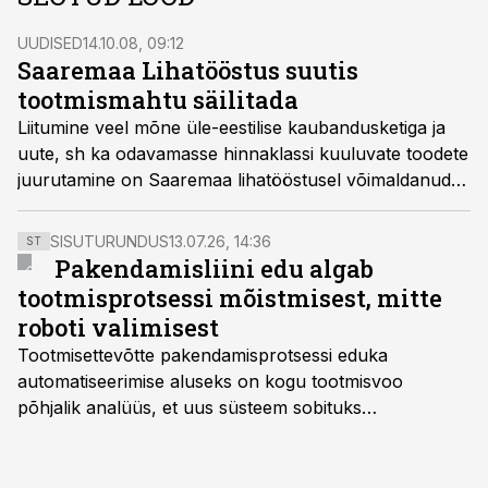
UUDISED
14.10.08, 09:12
Saaremaa Lihatööstus suutis
tootmismahtu säilitada
Liitumine veel mõne üle-eestilise kaubandusketiga ja
uute, sh ka odavamasse hinnaklassi kuuluvate toodete
juurutamine on Saaremaa lihatööstusel võimaldanud
vaatamata riiki haaranud majandusseisakule tootmise
mahu vähenemist vältida.
SISUTURUNDUS
13.07.26, 14:36
ST
Pakendamisliini edu algab
tootmisprotsessi mõistmisest, mitte
roboti valimisest
Tootmisettevõtte pakendamisprotsessi eduka
automatiseerimise aluseks on kogu tootmisvoo
põhjalik analüüs, et uus süsteem sobituks
olemasolevasse keskkonda, aitaks vähendada
tööjõuvajadust ning oleks valmis ka ettevõtte
tulevasteks arenguteks. Lihtsalt roboti lisamine