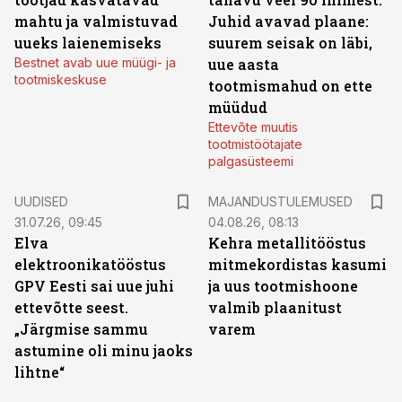
mahtu ja valmistuvad
Juhid avavad plaane:
uueks laienemiseks
suurem seisak on läbi,
Bestnet avab uue müügi- ja
uue aasta
tootmiskeskuse
tootmismahud on ette
müüdud
Ettevõte muutis
tootmistöötajate
palgasüsteemi
UUDISED
MAJANDUSTULEMUSED
31.07.26, 09:45
04.08.26, 08:13
Elva
Kehra metallitööstus
elektroonikatööstus
mitmekordistas kasumi
GPV Eesti sai uue juhi
ja uus tootmishoone
ettevõtte seest.
valmib plaanitust
„Järgmise sammu
varem
astumine oli minu jaoks
lihtne“