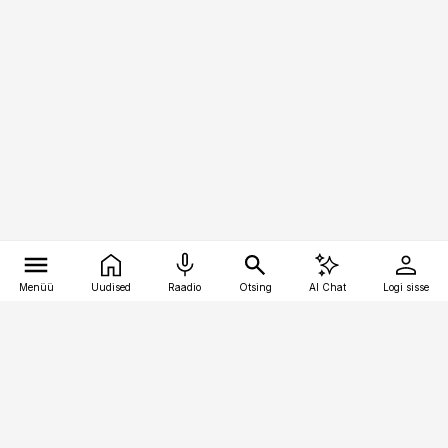
Menüü
Uudised
Raadio
Otsing
AI Chat
Logi sisse
Vana-Lõuna 39/1, 19094 Tallinn
(+372) 667 0111
toostusuudised@toostusuudised.ee