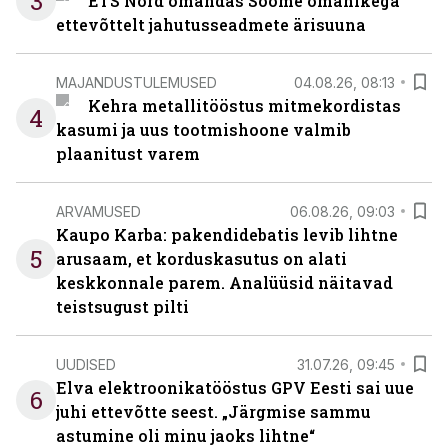
3
ETS Nord omandas Soome omanikega
ettevõttelt jahutusseadmete ärisuuna
MAJANDUSTULEMUSED
04.08.26, 08:13
Kehra metallitööstus mitmekordistas
4
kasumi ja uus tootmishoone valmib
plaanitust varem
ARVAMUSED
06.08.26, 09:03
Kaupo Karba: pakendidebatis levib lihtne
5
arusaam, et korduskasutus on alati
keskkonnale parem. Analüüsid näitavad
teistsugust pilti
UUDISED
31.07.26, 09:45
Elva elektroonikatööstus GPV Eesti sai uue
6
juhi ettevõtte seest. „Järgmise sammu
astumine oli minu jaoks lihtne“