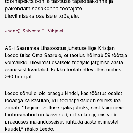
tööinspektsioonile taotluse tapaosakonna ja
pakendamisosakonna töötajate
üleviimiseks osalisele tööajale.
Jaga
Salvesta
Vihja
AS-i Saaremaa Lihatööstus juhatuse liige Kristjan
Leedo ütles Oma Saarele, et taotlus hõlmab 59 töötaja
võimalikku üleviimist osalisele tööajale järgmise aasta
esimesest kvartalist. Kokku töötab ettevõttes umbes
260 töötajat.
Leedo sõnul ei ole praegu kindel, kas tööstus osalist
tööaega ka kasutab, kui tööinspektsioon selleks loa
annab. “Tegime taotluse igaks juhuks, sest kuigi meie
tootmismahud on kasvanud, ei tea keegi, mis võib
praeguses majandusseisus juhtuda aasta esimestel
kuudel,” rääkis Leedo.