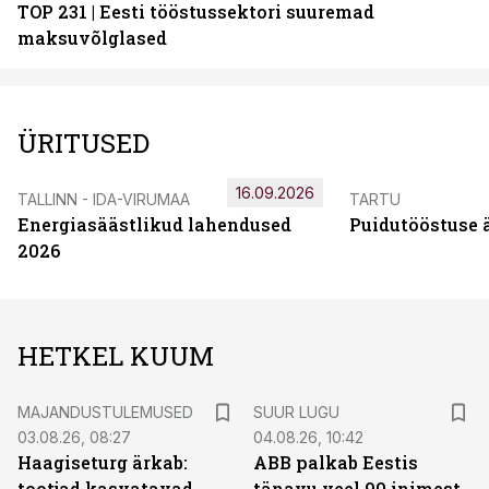
TOP 231 | Eesti tööstussektori suuremad
maksuvõlglased
ÜRITUSED
16.09.2026
TALLINN - IDA-VIRUMAA
TARTU
Energiasäästlikud lahendused
Puidutööstuse 
2026
HETKEL KUUM
MAJANDUSTULEMUSED
SUUR LUGU
03.08.26, 08:27
04.08.26, 10:42
Haagiseturg ärkab:
ABB palkab Eestis
tootjad kasvatavad
tänavu veel 90 inimest.