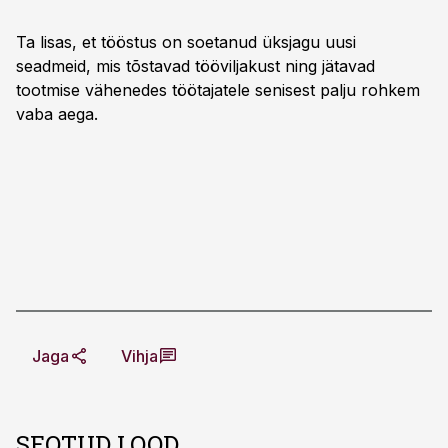
Ta lisas, et tööstus on soetanud üksjagu uusi
seadmeid, mis tõstavad tööviljakust ning jätavad
tootmise vähenedes töötajatele senisest palju rohkem
vaba aega.
Jaga
Vihja
SEOTUD LOOD