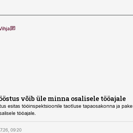
Vihja
östus võib üle minna osalisele tööajale
akonna ja pakendamisosakonna
eks osalisele tööajale.
7.26, 09:20