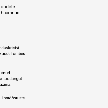
 toodete
i haaranud
uskriisist
l kuudel umbes
uutnud
ma toodangut
axima.
 lihatööstuste