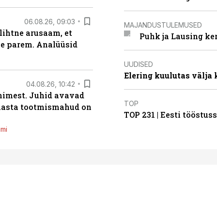
06.08.26, 09:03
MAJANDUSTULEMUSED
lihtne arusaam, et
Puhk ja Lausing ke
le parem. Analüüsid
UUDISED
Elering kuulutas välja
04.08.26, 10:42
inimest. Juhid avavad
TOP
 aasta tootmismahud on
TOP 231 | Eesti tööstu
emi