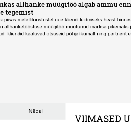
ukas allhanke müügitöö algab ammu en
e tegemist
asi piisas metallitööstustel uue kliendi leidmiseks heast hinna
a on allhanketööstuse müügitöö muutunud märksa pikemaks
 kliendid kaaluvad otsuseid põhjalikumalt ning partnerit ei
nnakirja järgi.
Nädal
VIIMASED U