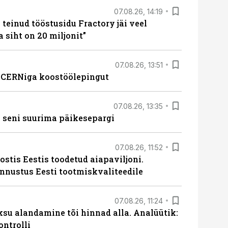
07.08.26, 14:19
teinud tööstusidu Fractory jäi veel
a siht on 20 miljonit”
07.08.26, 13:51
s CERNiga koostöölepingut
07.08.26, 13:35
 seni suurima päikesepargi
07.08.26, 11:52
ostis Eestis toodetud aiapaviljoni.
unnustus Eesti tootmiskvaliteedile
07.08.26, 11:24
ksu alandamine tõi hinnad alla. Analüütik:
ontrolli