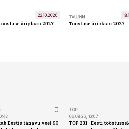
22.10.2026
18.
TALLINN
tööstuse äriplaan 2027
Tööstuse äriplaan 2027
U
TOP
0:42
06.08.26, 13:07
ab Eestis tänavu veel 90
TOP 231 | Eesti tööstusse