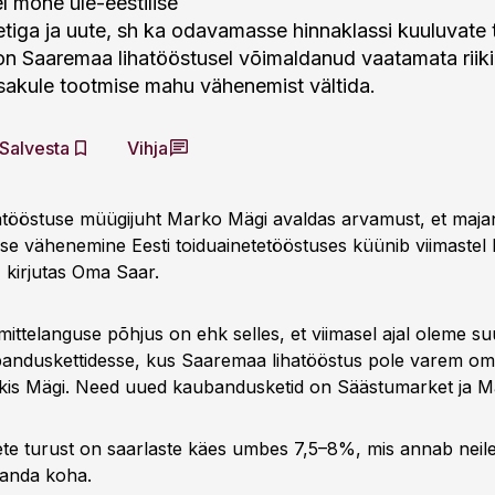
l mõne üle-eestilise
iga ja uute, sh ka odavamasse hinnaklassi kuuluvate
on Saaremaa lihatööstusel võimaldanud vaatamata riik
akule tootmise mahu vähenemist vältida.
Salvesta
Vihja
tööstuse müügijuht Marko Mägi avaldas arvamust, et majand
mise vähenemine Eesti toiduainetetööstuses küünib viimaste
, kirjutas Oma Saar.
mittelanguse põhjus on ehk selles, et viimasel ajal oleme s
banduskettidesse, kus Saaremaa lihatööstus pole varem o
kis Mägi. Need uued kaubandusketid on Säästumarket ja M
dete turust on saarlaste käes umbes 7,5–8%, mis annab neile
janda koha.