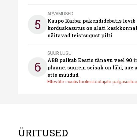
ARVAMUSED
5
Kaupo Karba: pakendidebatis levib 
korduskasutus on alati keskkonna
näitavad teistsugust pilti
SUUR LUGU
ABB palkab Eestis tänavu veel 90 
6
plaane: suurem seisak on läbi, uue
ette müüdud
Ettevõte muutis tootmistöötajate palgasüste
ÜRITUSED