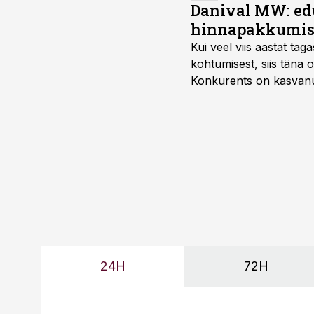
Danival MW: ed
hinnapakkumis
Kui veel viis aastat tag
kohtumisest, siis tän
Konkurents on kasvanud,
tootmisvõimekuse või hi
24H
72H