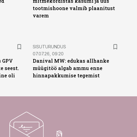
ed
mitmekordistas kasumi ja uus
tootmishoone valmib plaanitust
varem
ST
SISUTURUNDUS
07.07.26, 09:20
s GPV
Danival MW: edukas allhanke
te seest.
müügitöö algab ammu enne
ne oli
hinnapakkumise tegemist