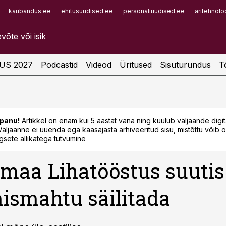
kaubandus.ee
ehitusuudised.ee
personaliuudised.ee
aritehnolo
Infopank
Radar
US 2027
Podcastid
Videod
Üritused
Sisuturundus
T
panu!
Artikkel on enam kui 5 aastat vana ning kuulub väljaande digi
. Väljaanne ei uuenda ega kaasajasta arhiveeritud sisu, mistõttu võib ol
sete allikatega tutvumine
maa Lihatööstus suutis
ismahtu säilitada