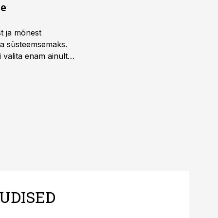
ne
st ja mõnest
 ja süsteemsemaks.
 valita enam ainult
UDISED