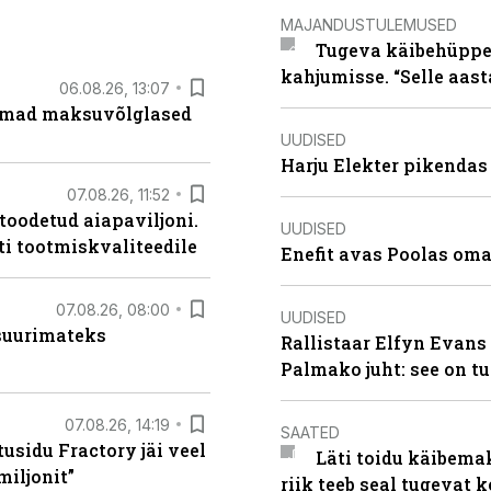
MAJANDUSTULEMUSED
Tugeva käibehüppe 
kahjumisse. “Selle aast
06.08.26, 13:07
uremad maksuvõlglased
UUDISED
Harju Elekter pikenda
07.08.26, 11:52
 toodetud aiapaviljoni.
UUDISED
ti tootmiskvaliteedile
Enefit avas Poolas oma
07.08.26, 08:00
UUDISED
 suurimateks
Rallistaar Elfyn Evans 
Palmako juht: see on t
07.08.26, 14:19
SAATED
usidu Fractory jäi veel
Läti toidu käibema
miljonit”
riik teeb seal tugevat k