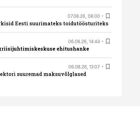
07.08.26, 08:00
rkisid Eesti suurimateks toidutöösturiteks
06.08.26, 14:44
 kriisijuhtimiskeskuse ehitushanke
06.08.26, 13:07
ssektori suuremad maksuvõlglased