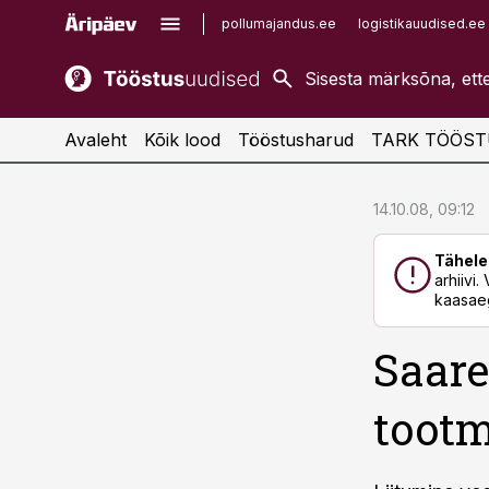
pollumajandus.ee
logistikauudised.ee
kaubandus.ee
imelineajalugu.ee
kinnisvarauudised.ee
imelineteadus.ee
Avaleht
Kõik lood
Tööstusharud
TARK TÖÖST
cebook
cebook
14.10.08, 09:12
Twitter)
Twitter)
Tähele
kedIn
kedIn
arhiivi
kaasaeg
ail
ail
Saare
k
k
tootm