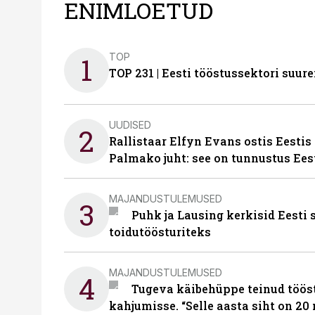
ENIMLOETUD
TOP
1
TOP 231 | Eesti tööstussektori su
UUDISED
2
Rallistaar Elfyn Evans ostis Eestis
Palmako juht: see on tunnustus Ees
MAJANDUSTULEMUSED
3
Puhk ja Lausing kerkisid Eesti
toidutöösturiteks
MAJANDUSTULEMUSED
4
Tugeva käibehüppe teinud tööst
kahjumisse. “Selle aasta siht on 20 