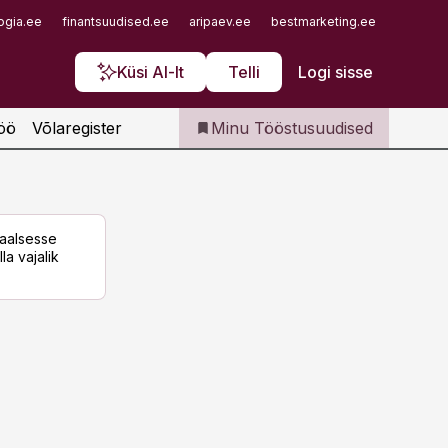
Iseteenindus
ogia.ee
finantsuudised.ee
aripaev.ee
bestmarketing.ee
finantsu
Telli Tööstusuudised
Küsi AI-lt
Telli
Logi sisse
öö
Võlaregister
Minu Tööstusuudised
taalsesse
la vajalik