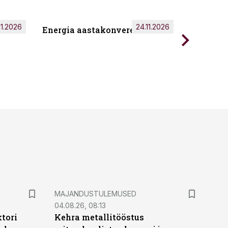
11.2026
24.11.2026
Energia aastakonverents 2026
Tark töö
MAJANDUSTULEMUSED
04.08.26, 08:13
ktori
Kehra metallitööstus