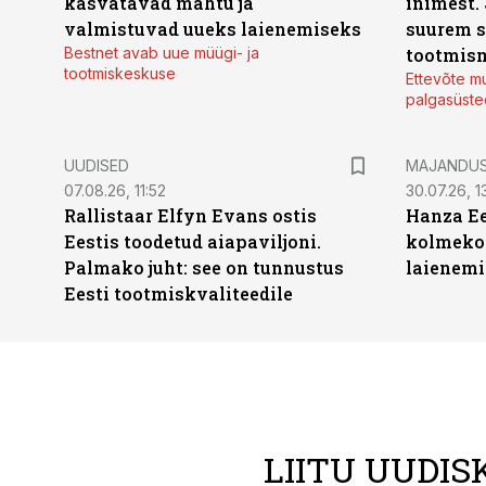
kasvatavad mahtu ja
inimest.
valmistuvad uueks laienemiseks
suurem s
Bestnet avab uue müügi- ja
tootmis
tootmiskeskuse
Ettevõte mu
palgasüste
UUDISED
MAJANDU
07.08.26, 11:52
30.07.26, 13
Rallistaar Elfyn Evans ostis
Hanza Ee
Eestis toodetud aiapaviljoni.
kolmekor
Palmako juht: see on tunnustus
laienemi
Eesti tootmiskvaliteedile
LIITU UUDIS