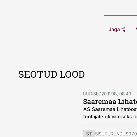
Jaga
SEOTUD LOOD
UUDISED
20.11.08, 08:49
Saaremaa Lihatö
AS Saaremaa Lihatööstus esitas tööinspektsioonile taotluse tapaos
töötajate üleviimis
ST
SISUTURUNDUS
07.0