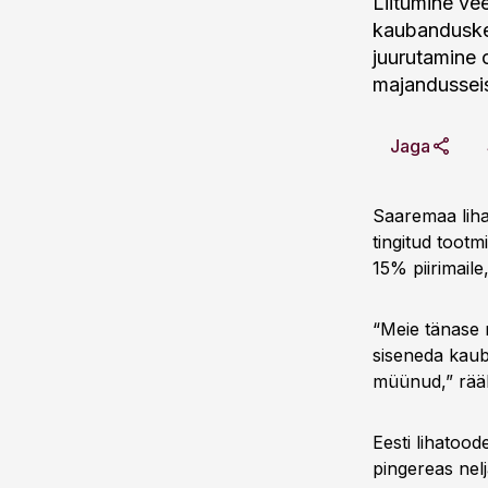
Liitumine vee
kaubandusket
juurutamine 
majandusseis
Jaga
Saaremaa liha
tingitud toot
15% piirimaile
“Meie tänase 
siseneda kau
müünud,” rää
Eesti lihatoo
pingereas nel