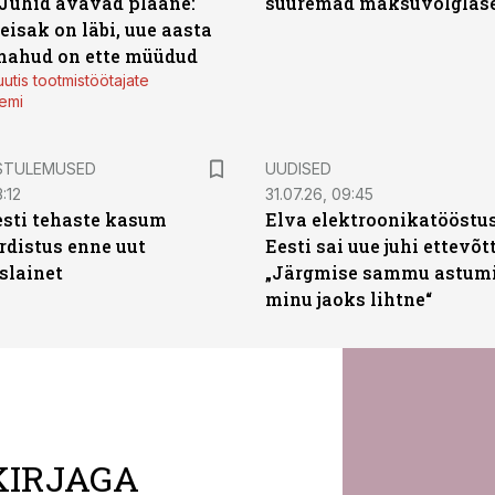
 Juhid avavad plaane:
suuremad maksuvõlglas
eisak on läbi, uue aasta
mahud on ette müüdud
utis tootmistöötajate
emi
STULEMUSED
UUDISED
:12
31.07.26, 09:45
sti tehaste kasum
Elva elektroonikatööstu
distus enne uut
Eesti sai uue juhi ettevõt
slainet
„Järgmise sammu astumi
minu jaoks lihtne“
KIRJAGA