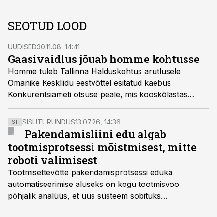
SEOTUD LOOD
UUDISED
30.11.08, 14:41
Gaasivaidlus jõuab homme kohtusse
Homme tuleb Tallinna Halduskohtus arutlusele
Omanike Keskliidu eestvõttel esitatud kaebus
Konkurentsiameti otsuse peale, mis kooskõlastas
käesoleva aasta 1. oktoobrist 12,4–31,3%-lise
hinnatõusu Eesti Gaasi kodutarbijatele.
SISUTURUNDUS
13.07.26, 14:36
ST
Pakendamisliini edu algab
tootmisprotsessi mõistmisest, mitte
roboti valimisest
Tootmisettevõtte pakendamisprotsessi eduka
automatiseerimise aluseks on kogu tootmisvoo
põhjalik analüüs, et uus süsteem sobituks
olemasolevasse keskkonda, aitaks vähendada