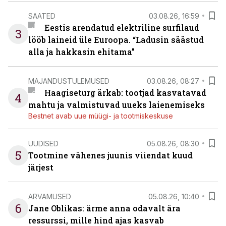
SAATED
03.08.26, 16:59
Eestis arendatud elektriline surfilaud
3
lööb laineid üle Euroopa. “Ladusin säästud
alla ja hakkasin ehitama”
MAJANDUSTULEMUSED
03.08.26, 08:27
Haagiseturg ärkab: tootjad kasvatavad
4
mahtu ja valmistuvad uueks laienemiseks
Bestnet avab uue müügi- ja tootmiskeskuse
UUDISED
05.08.26, 08:30
5
Tootmine vähenes juunis viiendat kuud
järjest
ARVAMUSED
05.08.26, 10:40
6
Jane Oblikas: ärme anna odavalt ära
ressurssi, mille hind ajas kasvab