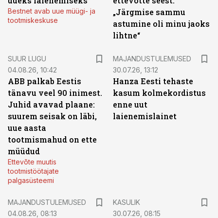
uueks laienemiseks
ettevõtte seest.
Bestnet avab uue müügi- ja
„Järgmise sammu
tootmiskeskuse
astumine oli minu jaoks
lihtne“
SUUR LUGU
MAJANDUSTULEMUSED
04.08.26, 10:42
30.07.26, 13:12
ABB palkab Eestis
Hanza Eesti tehaste
tänavu veel 90 inimest.
kasum kolmekordistus
Juhid avavad plaane:
enne uut
suurem seisak on läbi,
laienemislainet
uue aasta
tootmismahud on ette
müüdud
Ettevõte muutis
tootmistöötajate
palgasüsteemi
MAJANDUSTULEMUSED
KASULIK
04.08.26, 08:13
30.07.26, 08:15