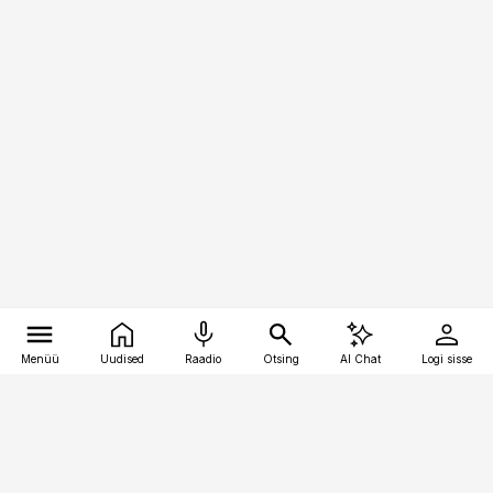
Menüü
Uudised
Raadio
Otsing
AI Chat
Logi sisse
Vana-Lõuna 39/1, 19094 Tallinn
(+372) 667 0111