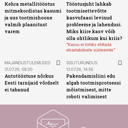
Kehra metallitööstus
Tööstusjuht lahkab
mitmekordistas kasumi
tootmisettevõtte
ja uus tootmishoone
kasvufaasi levinud
valmib plaanitust
probleeme ja lahendusi.
varem
Miks kiire kasv võib
olla ohtlikum kui kriis?
“Kasvu ei tohiks ehitada
ebastabiilsele süsteemile”
ST
MAJANDUSTULEMUSED
SISUTURUNDUS
31.07.26, 08:20
13.07.26, 14:36
Autotööstuse nõrkus
Pakendamisliini edu
Eesti tarnijaid võrdselt
algab tootmisprotsessi
ei tabanud
mõistmisest, mitte
roboti valimisest