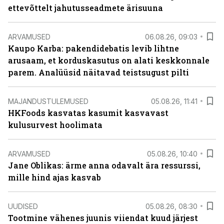
ettevõttelt jahutusseadmete ärisuuna
ARVAMUSED
06.08.26, 09:03
Kaupo Karba: pakendidebatis levib lihtne
arusaam, et korduskasutus on alati keskkonnale
parem. Analüüsid näitavad teistsugust pilti
MAJANDUSTULEMUSED
05.08.26, 11:41
HKFoods kasvatas kasumit kasvavast
kulusurvest hoolimata
ARVAMUSED
05.08.26, 10:40
Jane Oblikas: ärme anna odavalt ära ressurssi,
mille hind ajas kasvab
UUDISED
05.08.26, 08:30
Tootmine vähenes juunis viiendat kuud järjest