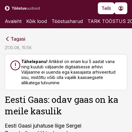
Telli
Avaleht
Kõik lood
Tööstusharud
TARK TÖÖSTUS 2
cebook
cebook
Tagasi
Twitter)
Twitter)
21.10.08, 15:56
kedIn
kedIn
Tähelepanu!
Artikkel on enam kui 5 aastat vana
ning kuulub väljaande digitaalsesse arhiivi.
ail
ail
Väljaanne ei uuenda ega kaasajasta arhiveeritud
sisu, mistõttu võib olla vajalik kaasaegsete
k
k
allikatega tutvumine
Eesti Gaas: odav gaas on ka
meile kasulik
Eesti Gaasi juhatuse liige Sergei