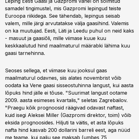
Leping Eesti Gaasi ja Gazpromi vahel on sõlmitud
samadel tingimustel, mis Gazpromi lepingud teiste
Euroopa riikidega. See tähendab, lepingus seisab
valem, mille järgi arvutatakse välja gaasihind. Valemis
on ka muutujad. Eesti, Läti ja Leedu puhul on neid kaks
- masuut ja gaasiõli, mille viimase kuue kuu
keskkaalutud hind maailmaturul määrabki lähima kuu
gaasi tarnehinna.
Seoses sellega, et viimase kuu jooksul gaas
maailmaturul odavnes, siis alates novembrist võib
oodata ka Vene gaasi sisseostuhinna langust, kui aasta
lõpuks hind jälle ei tõuse. "Suurimat langust ootame
2009. aasta esimeses kvartalis," seletas Zagrebailov.
"Praegu kõik prognoosid räägivad odavast naftast,
kuid isegi Aleksei Miller (Gazpromi direktor, toim) võib
eksida prognoosides. Hiljuti ta väitis, et asta lõpuks
nafta hind kasvab 200 dollarini barreli eest, aga nüüd
me teame, kui palju see maksab (umbes 75