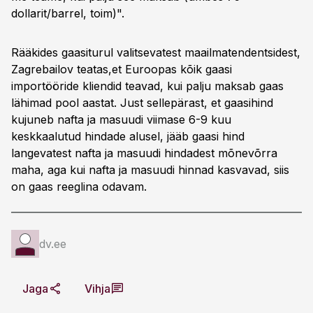
dollarit/barrel, toim)".
Rääkides gaasiturul valitsevatest maailmatendentsidest,
Zagrebailov teatas,et Euroopas kõik gaasi
importööride kliendid teavad, kui palju maksab gaas
lähimad pool aastat. Just sellepärast, et gaasihind
kujuneb nafta ja masuudi viimase 6-9 kuu
keskkaalutud hindade alusel, jääb gaasi hind
langevatest nafta ja masuudi hindadest mõnevõrra
maha, aga kui nafta ja masuudi hinnad kasvavad, siis
on gaas reeglina odavam.
dv.ee
Jaga
Vihja