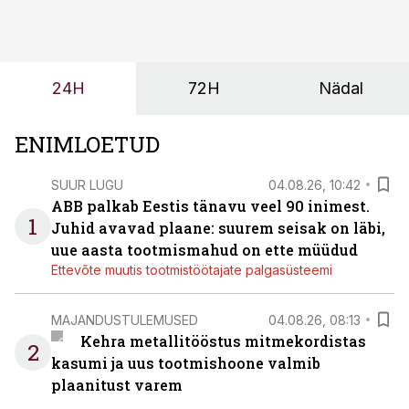
tööjõuvajadust ning oleks valmis ka ettevõtte
tulevasteks arenguteks. Lihtsalt roboti lisamine
enamasti oodatud tulemust ei too, nendib tootmise ja
tööstuse automatiseerimislahenduste arendaja Smitech
24H
72H
Nädal
OÜ tegevjuht Sander Mitendorf.
ENIMLOETUD
SUUR LUGU
04.08.26, 10:42
ABB palkab Eestis tänavu veel 90 inimest.
1
Juhid avavad plaane: suurem seisak on läbi,
uue aasta tootmismahud on ette müüdud
Ettevõte muutis tootmistöötajate palgasüsteemi
MAJANDUSTULEMUSED
04.08.26, 08:13
Kehra metallitööstus mitmekordistas
2
kasumi ja uus tootmishoone valmib
plaanitust varem