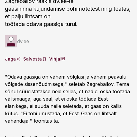
Zagrebailov rääkis dv.ee-le
gaasihinna kujundamise põhimõtetest ning teatas,
et palju lihtsam on
töötada odava gaasiga turul.
dv.ee
Jaga
Salvesta
Vihja
"Odava gaasiga on vähem võlglasi ja vähem peavalu
võlgade sissenõudmisega," seletab Zagrebailov. Tema
sõnul süüdistatakse neid selles, et nad ei oska töötada
välismaaga, aga seal, et ei oska töötada Eesti
elanikega, ei suuda neile seletada, et gaas on kallis
kütus. "Ei tohi unustada, et Eesti Gaas on lihtsalt
vahendaja," toonitas ta.