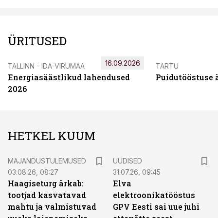
ÜRITUSED
16.09.2026
TALLINN - IDA-VIRUMAA
TARTU
Energiasäästlikud lahendused
Puidutööstuse 
2026
HETKEL KUUM
MAJANDUSTULEMUSED
UUDISED
03.08.26, 08:27
31.07.26, 09:45
Haagiseturg ärkab:
Elva
tootjad kasvatavad
elektroonikatööstus
mahtu ja valmistuvad
GPV Eesti sai uue juhi