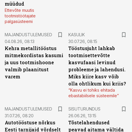
müüdud
Ettevõte muutis
tootmistöötajate
palgasüsteemi
MAJANDUSTULEMUSED
KASULIK
04.08.26, 08:13
30.07.26, 08:15
Kehra metallitööstus
Tööstusjuht lahkab
mitmekordistas kasumi
tootmisettevõtte
ja uus tootmishoone
kasvufaasi levinud
valmib plaanitust
probleeme ja lahendusi.
varem
Miks kiire kasv võib
olla ohtlikum kui kriis?
“Kasvu ei tohiks ehitada
ebastabiilsele süsteemile”
ST
MAJANDUSTULEMUSED
SISUTURUNDUS
31.07.26, 08:20
26.06.26, 13:15
Autotööstuse nõrkus
Tõstelahendused
Eesti tarnijaid võrdselt
peavad aitama vältida