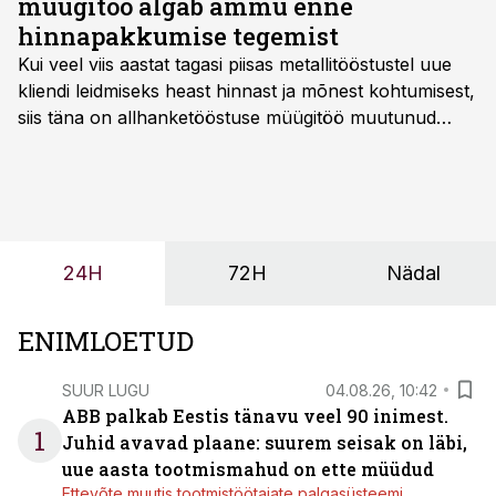
müügitöö algab ammu enne
hinnapakkumise tegemist
Kui veel viis aastat tagasi piisas metallitööstustel uue
kliendi leidmiseks heast hinnast ja mõnest kohtumisest,
siis täna on allhanketööstuse müügitöö muutunud
märksa pikemaks ja süsteemsemaks. Konkurents on
kasvanud, kliendid kaaluvad otsuseid põhjalikumalt
ning partnerit ei valita enam ainult tootmisvõimekuse
või hinnakirja järgi.
24H
72H
Nädal
ENIMLOETUD
SUUR LUGU
04.08.26, 10:42
ABB palkab Eestis tänavu veel 90 inimest.
1
Juhid avavad plaane: suurem seisak on läbi,
uue aasta tootmismahud on ette müüdud
Ettevõte muutis tootmistöötajate palgasüsteemi