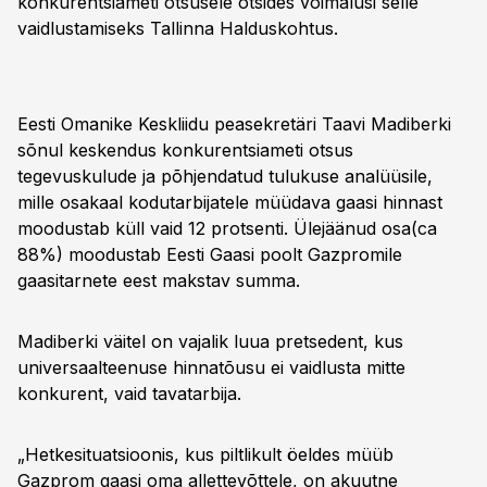
konkurentsiameti otsusele otsides võimalusi selle
vaidlustamiseks Tallinna Halduskohtus.
Eesti Omanike Keskliidu peasekretäri Taavi Madiberki
sõnul keskendus konkurentsiameti otsus
tegevuskulude ja põhjendatud tulukuse analüüsile,
mille osakaal kodutarbijatele müüdava gaasi hinnast
moodustab küll vaid 12 protsenti. Ülejäänud osa(ca
88%) moodustab Eesti Gaasi poolt Gazpromile
gaasitarnete eest makstav summa.
Madiberki väitel on vajalik luua pretsedent, kus
universaalteenuse hinnatõusu ei vaidlusta mitte
konkurent, vaid tavatarbija.
„Hetkesituatsioonis, kus piltlikult öeldes müüb
Gazprom gaasi oma allettevõttele, on akuutne