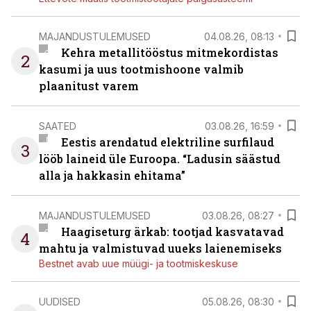
MAJANDUSTULEMUSED
04.08.26, 08:13
Kehra metallitööstus mitmekordistas
2
kasumi ja uus tootmishoone valmib
plaanitust varem
SAATED
03.08.26, 16:59
Eestis arendatud elektriline surfilaud
3
lööb laineid üle Euroopa. “Ladusin säästud
alla ja hakkasin ehitama”
MAJANDUSTULEMUSED
03.08.26, 08:27
Haagiseturg ärkab: tootjad kasvatavad
4
mahtu ja valmistuvad uueks laienemiseks
Bestnet avab uue müügi- ja tootmiskeskuse
UUDISED
05.08.26, 08:30