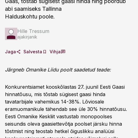
Gaas, tõstab sügisest gaasi hinda ning pöördub
abi saamiseks Tallinna
Halduskohtu poole.
Hille Tressum
ajakirjanik
Jaga
Salvesta
Vihja
Järgneb Omanike Liidu poolt saadetud teade:
Konkurentsiamet kooskõlastas 27. juunil Eesti Gaasi
hinnatõusu, mis tõstab sügisest gaasi hinda
tavatarbijale vahemikus 14-38%. Lõviosale
eramuomanikule tähendab see üle 30% hinnatõusu.
Eesti Omanike Keskliit vastustab monopoolses
seisundis oleva gaasiettevõtja poolset järsku hinna
tõstmist ning teostab hetkel õiguslikku analüüsi