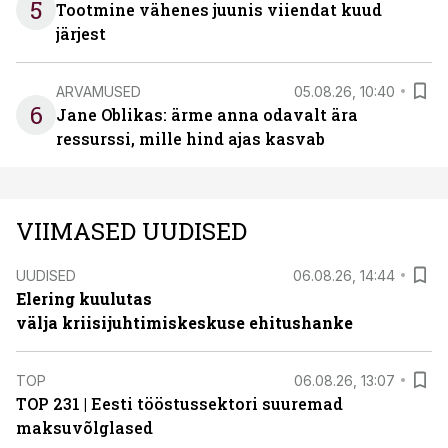
5
Tootmine vähenes juunis viiendat kuud
järjest
ARVAMUSED
05.08.26, 10:40
6
Jane Oblikas: ärme anna odavalt ära
ressurssi, mille hind ajas kasvab
VIIMASED UUDISED
UUDISED
06.08.26, 14:44
Elering kuulutas
välja kriisijuhtimiskeskuse ehitushanke
TOP
06.08.26, 13:07
TOP 231 | Eesti tööstussektori suuremad
maksuvõlglased