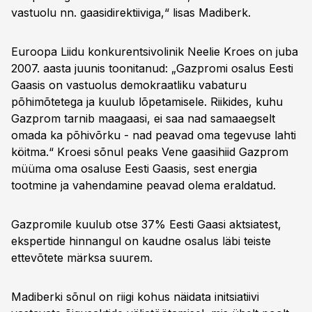
vastuolu nn. gaasidirektiiviga,“ lisas Madiberk.
Euroopa Liidu konkurentsivolinik Neelie Kroes on juba
2007. aasta juunis toonitanud: „Gazpromi osalus Eesti
Gaasis on vastuolus demokraatliku vabaturu
põhimõtetega ja kuulub lõpetamisele. Riikides, kuhu
Gazprom tarnib maagaasi, ei saa nad samaaegselt
omada ka põhivõrku - nad peavad oma tegevuse lahti
köitma.“ Kroesi sõnul peaks Vene gaasihiid Gazprom
müüma oma osaluse Eesti Gaasis, sest energia
tootmine ja vahendamine peavad olema eraldatud.
Gazpromile kuulub otse 37% Eesti Gaasi aktsiatest,
ekspertide hinnangul on kaudne osalus läbi teiste
ettevõtete märksa suurem.
Madiberki sõnul on riigi kohus näidata initsiatiivi