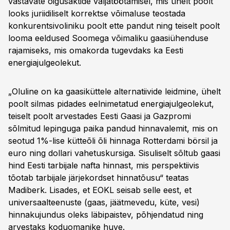
vastavate õigusaktide väljatöötamisel, mis ühelt poolt
looks juriidiliselt korrektse võimaluse teostada
konkurentsivoliniku poolt ette pandut ning teiselt poolt
looma eeldused Soomega võimaliku gaasiühenduse
rajamiseks, mis omakorda tugevdaks ka Eesti
energiajulgeolekut.
„Oluline on ka gaasiküttele alternatiivide leidmine, ühelt
poolt silmas pidades eelnimetatud energiajulgeolekut,
teiselt poolt arvestades Eesti Gaasi ja Gazpromi
sõlmitud lepinguga paika pandud hinnavalemit, mis on
seotud 1%-lise kütteõli õli hinnaga Rotterdami börsil ja
euro ning dollari vahetuskursiga. Sisuliselt sõltub gaasi
hind Eesti tarbijale nafta hinnast, mis perspektiivis
tõotab tarbijale järjekordset hinnatõusu“ teatas
Madiberk. Lisades, et EOKL seisab selle eest, et
universaalteenuste (gaas, jäätmevedu, küte, vesi)
hinnakujundus oleks läbipaistev, põhjendatud ning
arvestaks koduomanike huve.