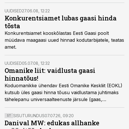
UUDISED
27.06.08, 12:22
Konkurentsiamet lubas gaasi hinda
tõsta
Konkurentsiamet kooskõlastas Eesti Gaasi poolt
müüdava maagaasi uued hinnad kodutarbijatele, teatas
amet.
UUDISED
05.07.08, 12:32
Omanike liit: vaidlusta gaasi
hinnatõus!
Koduomanikke ühendav Eesti Omanike Keskliit (EOKL)
kutsub üles gaasi hinna tõusu vaidlustama juhtimaks
tähelepanu universaalteenuste järsule (gaas,
jäätmevedu, küte, elekter) hinnatõusule ning Gazpromi
tegevusele Eesti gaasiturul nii gaasitarnijana kui ka
SISUTURUNDUS
07.07.26, 09:20
ST
Eesti Gaasi suuromanikuna.
Danival MW: edukas allhanke