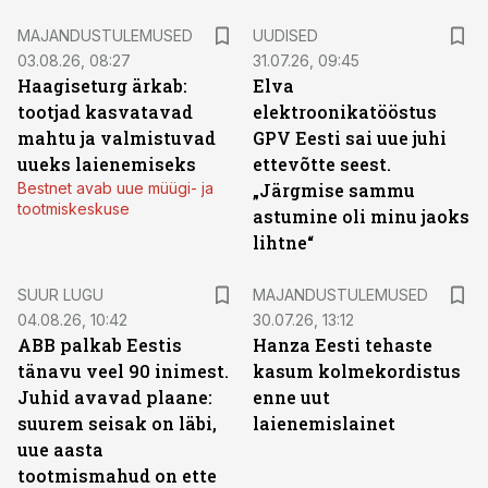
MAJANDUSTULEMUSED
UUDISED
03.08.26, 08:27
31.07.26, 09:45
Haagiseturg ärkab:
Elva
tootjad kasvatavad
elektroonikatööstus
mahtu ja valmistuvad
GPV Eesti sai uue juhi
uueks laienemiseks
ettevõtte seest.
Bestnet avab uue müügi- ja
„Järgmise sammu
tootmiskeskuse
astumine oli minu jaoks
lihtne“
SUUR LUGU
MAJANDUSTULEMUSED
04.08.26, 10:42
30.07.26, 13:12
ABB palkab Eestis
Hanza Eesti tehaste
tänavu veel 90 inimest.
kasum kolmekordistus
Juhid avavad plaane:
enne uut
suurem seisak on läbi,
laienemislainet
uue aasta
tootmismahud on ette