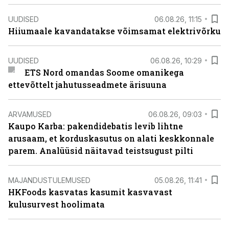
UUDISED
06.08.26, 11:15
Hiiumaale kavandatakse võimsamat elektrivõrku
UUDISED
06.08.26, 10:29
ETS Nord omandas Soome omanikega
ettevõttelt jahutusseadmete ärisuuna
ARVAMUSED
06.08.26, 09:03
Kaupo Karba: pakendidebatis levib lihtne
arusaam, et korduskasutus on alati keskkonnale
parem. Analüüsid näitavad teistsugust pilti
MAJANDUSTULEMUSED
05.08.26, 11:41
HKFoods kasvatas kasumit kasvavast
kulusurvest hoolimata