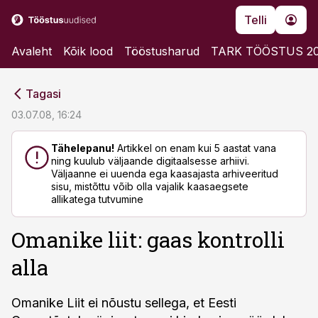
Telli
Avaleht
Kõik lood
Tööstusharud
TARK TÖÖSTUS 2
cebook
cebook
Tagasi
Twitter)
Twitter)
03.07.08, 16:24
kedIn
kedIn
Tähelepanu!
Artikkel on enam kui 5 aastat vana
ning kuulub väljaande digitaalsesse arhiivi.
ail
ail
Väljaanne ei uuenda ega kaasajasta arhiveeritud
sisu, mistõttu võib olla vajalik kaasaegsete
k
k
allikatega tutvumine
Omanike liit: gaas kontrolli
alla
Omanike Liit ei nõustu sellega, et Eesti