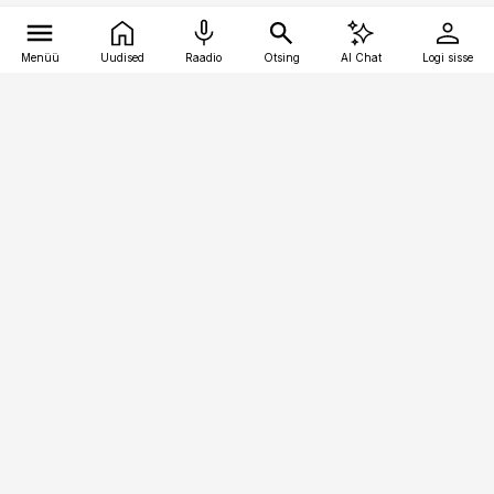
Menüü
Uudised
Raadio
Otsing
AI Chat
Logi sisse
Vana-Lõuna 39/1, 19094 Tallinn
(+372) 667 0111
toostusuudised@toostusuudised.ee
Telli
Reklaam
Firmast
Sisu kasutamisõigused
Ajakirjaniku
eetikakoodeks
Üldtingimused
Privaatsustingimused
Küpsiste poliitika
KKK
Eesti Meediaettevõtete
Eelistuste haldamine