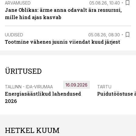
ARVAMUSED
05.08.26, 10:40
Jane Oblikas: ärme anna odavalt ära ressurssi,
mille hind ajas kasvab
UUDISED
05.08.26, 08:30
Tootmine vähenes juunis viiendat kuud järjest
ÜRITUSED
16.09.2026
TALLINN - IDA-VIRUMAA
TARTU
Energiasäästlikud lahendused
Puidutööstuse 
2026
HETKEL KUUM