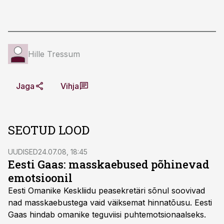
Hille Tressum
Jaga
Vihja
SEOTUD LOOD
UUDISED
24.07.08, 18:45
Eesti Gaas: masskaebused põhinevad
emotsioonil
Eesti Omanike Keskliidu peasekretäri sõnul soovivad
nad masskaebustega vaid väiksemat hinnatõusu. Eesti
Gaas hindab omanike teguviisi puhtemotsionaalseks.