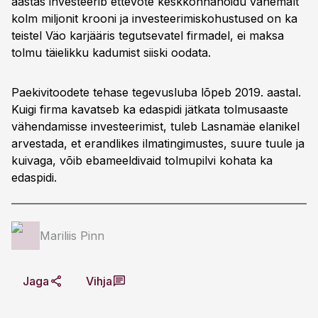
aastas investeerib ettevõte keskkonnahoidu vähemalt
kolm miljonit krooni ja investeerimiskohustused on ka
teistel Väo karjääris tegutsevatel firmadel, ei maksa
tolmu täielikku kadumist siiski oodata.
Paekivitoodete tehase tegevusluba lõpeb 2019. aastal.
Kuigi firma kavatseb ka edaspidi jätkata tolmusaaste
vähendamisse investeerimist, tuleb Lasnamäe elanikel
arvestada, et erandlikes ilmatingimustes, suure tuule ja
kuivaga, võib ebameeldivaid tolmupilvi kohata ka
edaspidi.
Mariliis Pinn
Jaga
Vihja