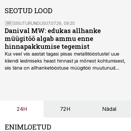
SEOTUD LOOD
SISUTURUNDUS
07.07.26, 09:20
ST
Danival MW: edukas allhanke
müügitöö algab ammu enne
hinnapakkumise tegemist
Kui veel viis aastat tagasi piisas metallitööstustel uue
kliendi leidmiseks heast hinnast ja mõnest kohtumisest,
siis täna on allhanketööstuse müügitöö muutunud
märksa pikemaks ja süsteemsemaks. Konkurents on
kasvanud, kliendid kaaluvad otsuseid põhjalikumalt
ning partnerit ei valita enam ainult tootmisvõimekuse
või hinnakirja järgi.
24H
72H
Nädal
ENIMLOETUD