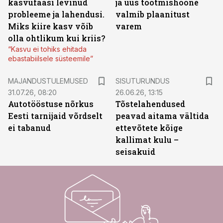
kasvufaasi levinud
ja uus tootmishoone
probleeme ja lahendusi.
valmib plaanitust
Miks kiire kasv võib
varem
olla ohtlikum kui kriis?
“Kasvu ei tohiks ehitada
ebastabiilsele süsteemile”
ST
MAJANDUSTULEMUSED
SISUTURUNDUS
31.07.26, 08:20
26.06.26, 13:15
Autotööstuse nõrkus
Tõstelahendused
Eesti tarnijaid võrdselt
peavad aitama vältida
ei tabanud
ettevõtete kõige
kallimat kulu –
seisakuid