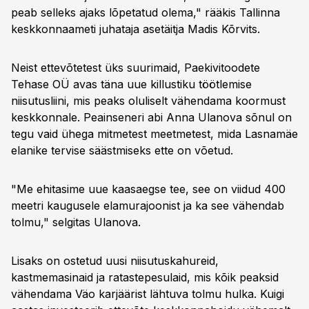
peab selleks ajaks lõpetatud olema," rääkis Tallinna
keskkonnaameti juhataja asetäitja Madis Kõrvits.
Neist ettevõtetest üks suurimaid, Paekivitoodete
Tehase OÜ avas täna uue killustiku töötlemise
niisutusliini, mis peaks oluliselt vähendama koormust
keskkonnale. Peainseneri abi Anna Ulanova sõnul on
tegu vaid ühega mitmetest meetmetest, mida Lasnamäe
elanike tervise säästmiseks ette on võetud.
"Me ehitasime uue kaasaegse tee, see on viidud 400
meetri kaugusele elamurajoonist ja ka see vähendab
tolmu," selgitas Ulanova.
Lisaks on ostetud uusi niisutuskahureid,
kastmemasinaid ja ratastepesulaid, mis kõik peaksid
vähendama Väo karjäärist lähtuva tolmu hulka. Kuigi