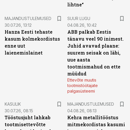
lihtne“
MAJANDUSTULEMUSED
SUUR LUGU
30.07.26, 13:12
04.08.26, 10:42
Hanza Eesti tehaste
ABB palkab Eestis
kasum kolmekordistus
tänavu veel 90 inimest.
enne uut
Juhid avavad plaane:
laienemislainet
suurem seisak on läbi,
uue aasta
tootmismahud on ette
müüdud
Ettevõte muutis
tootmistöötajate
palgasüsteemi
KASULIK
MAJANDUSTULEMUSED
30.07.26, 08:15
04.08.26, 08:13
Tööstusjuht lahkab
Kehra metallitööstus
tootmisettevõtte
mitmekordistas kasumi