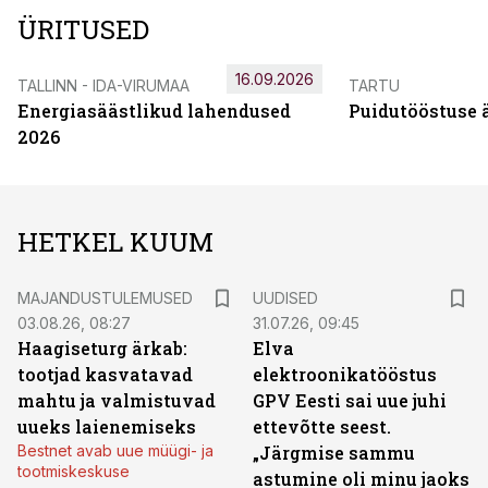
ÜRITUSED
16.09.2026
TALLINN - IDA-VIRUMAA
TARTU
Energiasäästlikud lahendused
Puidutööstuse 
2026
HETKEL KUUM
MAJANDUSTULEMUSED
UUDISED
03.08.26, 08:27
31.07.26, 09:45
Haagiseturg ärkab:
Elva
tootjad kasvatavad
elektroonikatööstus
mahtu ja valmistuvad
GPV Eesti sai uue juhi
uueks laienemiseks
ettevõtte seest.
Bestnet avab uue müügi- ja
„Järgmise sammu
tootmiskeskuse
astumine oli minu jaoks