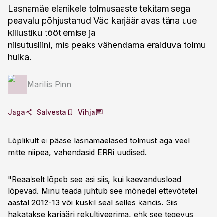
Lasnamäe elanikele tolmusaaste tekitamisega
peavalu põhjustanud Väo karjäär avas täna uue
killustiku töötlemise ja
niisutusliini, mis peaks vähendama eralduva tolmu
hulka.
Mariliis Pinn
Jaga
Salvesta
Vihja
Lõplikult ei pääse lasnamäelased tolmust aga veel
mitte niipea, vahendasid ERRi uudised.
"Reaalselt lõpeb see asi siis, kui kaevandusload
lõpevad. Minu teada juhtub see mõnedel ettevõtetel
aastal 2012-13 või kuskil seal selles kandis. Siis
hakatakse karjääri rekultiveerima, ehk see tegevus