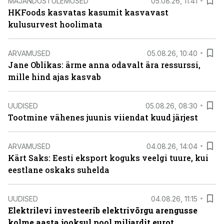
MAJANDUSTULEMUSED
05.08.26, 11:41
HKFoods kasvatas kasumit kasvavast
kulusurvest hoolimata
ARVAMUSED
05.08.26, 10:40
Jane Oblikas: ärme anna odavalt ära ressurssi,
mille hind ajas kasvab
UUDISED
05.08.26, 08:30
Tootmine vähenes juunis viiendat kuud järjest
ARVAMUSED
04.08.26, 14:04
Kärt Saks: Eesti eksport koguks veelgi tuure, kui
eestlane oskaks suhelda
UUDISED
04.08.26, 11:15
Elektrilevi investeerib elektrivõrgu arengusse
kolme aasta jooksul pool miljardit eurot