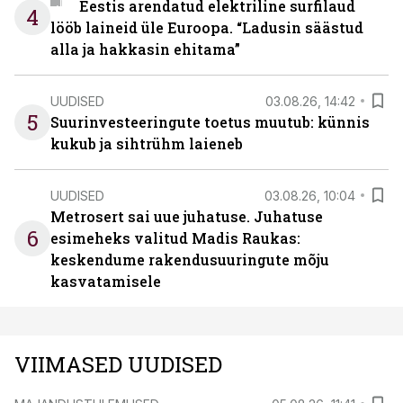
Eestis arendatud elektriline surfilaud
4
lööb laineid üle Euroopa. “Ladusin säästud
alla ja hakkasin ehitama”
UUDISED
03.08.26, 14:42
5
Suurinvesteeringute toetus muutub: künnis
kukub ja sihtrühm laieneb
UUDISED
03.08.26, 10:04
Metrosert sai uue juhatuse. Juhatuse
6
esimeheks valitud Madis Raukas:
keskendume rakendusuuringute mõju
kasvatamisele
VIIMASED UUDISED