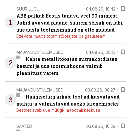
SUUR LUGU
04.08.26, 10:42
ABB palkab Eestis tänavu veel 90 inimest.
1
Juhid avavad plaane: suurem seisak on läbi,
uue aasta tootmismahud on ette müüdud
Ettevõte muutis tootmistöötajate palgasüsteemi
MAJANDUSTULEMUSED
04.08.26, 08:13
Kehra metallitööstus mitmekordistas
2
kasumi ja uus tootmishoone valmib
plaanitust varem
MAJANDUSTULEMUSED
03.08.26, 08:27
Haagiseturg ärkab: tootjad kasvatavad
3
mahtu ja valmistuvad uueks laienemiseks
Bestnet avab uue müügi- ja tootmiskeskuse
SAATED
03.08.26, 16:59