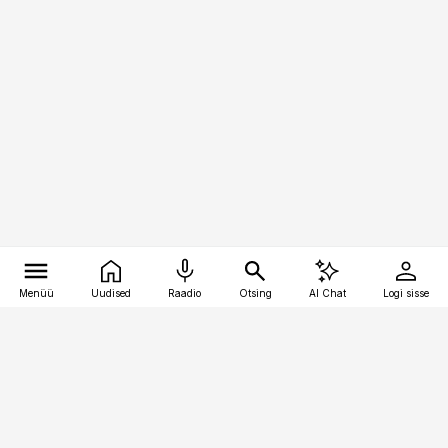
Menüü
Uudised
Raadio
Otsing
AI Chat
Logi sisse
Vana-Lõuna 39/1, 19094 Tallinn
(+372) 667 0111
toostusuudised@toostusuudised.ee