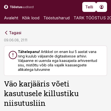
Telli
Avaleht
Kõik lood
Tööstusharud
TARK TÖÖSTUS 2
cebook
cebook
Tagasi
Twitter)
Twitter)
09.06.08, 21:11
kedIn
kedIn
Tähelepanu!
Artikkel on enam kui 5 aastat vana
ning kuulub väljaande digitaalsesse arhiivi.
ail
ail
Väljaanne ei uuenda ega kaasajasta arhiveeritud
sisu, mistõttu võib olla vajalik kaasaegsete
k
k
allikatega tutvumine
Väo karjääris võeti
kasutusele killustiku
niisutusliin