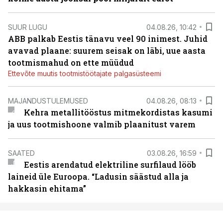
SUUR LUGU
04.08.26, 10:42
ABB palkab Eestis tänavu veel 90 inimest. Juhid
avavad plaane: suurem seisak on läbi, uue aasta
tootmismahud on ette müüdud
Ettevõte muutis tootmistöötajate palgasüsteemi
MAJANDUSTULEMUSED
04.08.26, 08:13
Kehra metallitööstus mitmekordistas kasumi
ja uus tootmishoone valmib plaanitust varem
SAATED
03.08.26, 16:59
Eestis arendatud elektriline surfilaud lööb
laineid üle Euroopa. “Ladusin säästud alla ja
hakkasin ehitama”