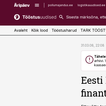
pollumajandus.ee
logistikauudised.ee
kaubandus.ee
imelineajalugu.ee
kinnisvarauudised.ee
imelineteadus.ee
Avaleht
Kõik lood
Tööstusharud
TARK TÖÖST
cebook
cebook
31.03.08, 22:08
Twitter)
Twitter)
Tähele
kedIn
kedIn
arhiivi
kaasaeg
ail
ail
Eesti
k
k
finan