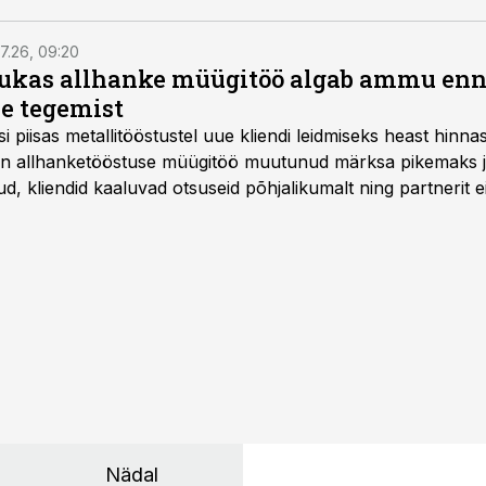
7.26, 09:20
ukas allhanke müügitöö algab ammu en
e tegemist
asi piisas metallitööstustel uue kliendi leidmiseks heast hinna
a on allhanketööstuse müügitöö muutunud märksa pikemaks
 kliendid kaaluvad otsuseid põhjalikumalt ning partnerit ei
nnakirja järgi.
Nädal