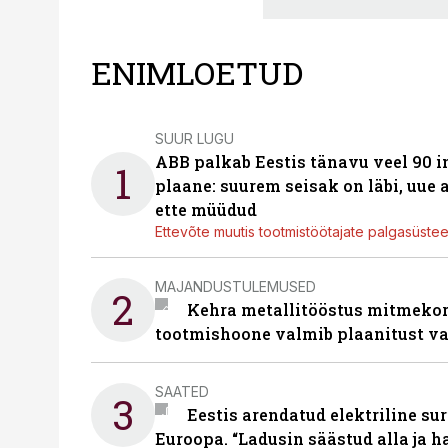
ENIMLOETUD
SUUR LUGU
ABB palkab Eestis tänavu veel 90 
1
plaane: suurem seisak on läbi, uue
ette müüdud
Ettevõte muutis tootmistöötajate palgasüste
MAJANDUSTULEMUSED
2
Kehra metallitööstus mitmekor
tootmishoone valmib plaanitust v
SAATED
3
Eestis arendatud elektriline sur
Euroopa. “Ladusin säästud alla ja 