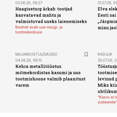
03.08.26, 08:27
31.07.26, 0
Haagiseturg ärkab: tootjad
Elva ele
kasvatavad mahtu ja
Eesti sai
valmistuvad uueks laienemiseks
„Järgmis
Bestnet avab uue müügi- ja
minu jao
tootmiskeskuse
MAJANDUSTULEMUSED
KASULIK
04.08.26, 08:13
30.07.26, 0
Kehra metallitööstus
Tööstusj
mitmekordistas kasumi ja uus
tootmise
tootmishoone valmib plaanitust
levinud 
varem
Miks kii
ohtlikum
“Kasvu ei t
süsteemile