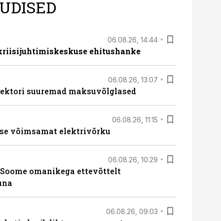
UDISED
06.08.26, 14:44
 kriisijuhtimiskeskuse ehitushanke
06.08.26, 13:07
ssektori suuremad maksuvõlglased
06.08.26, 11:15
se võimsamat elektrivõrku
06.08.26, 10:29
Soome omanikega ettevõttelt
una
06.08.26, 09:03