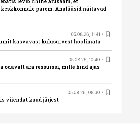
batis levib lihtne arusaam, et
i keskkonnale parem. Analüüsid näitavad
05.08.26, 11:41
umit kasvavast kulusurvest hoolimata
05.08.26, 10:40
 odavalt ära ressurssi, mille hind ajas
05.08.26, 08:30
s viiendat kuud järjest