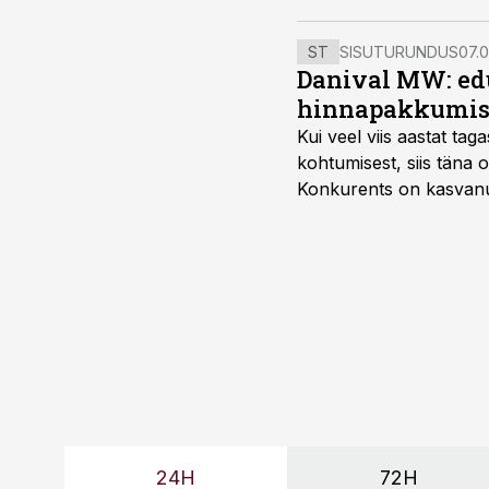
ST
SISUTURUNDUS
07.0
Danival MW: ed
hinnapakkumis
Kui veel viis aastat tag
kohtumisest, siis tän
Konkurents on kasvanud,
tootmisvõimekuse või hi
24H
72H