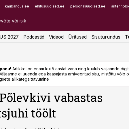
kaubandus.ee
ehitusuudised.ee
personaliuudised.ee
aritehnolo
Infopank
Radar
US 2027
Podcastid
Videod
Üritused
Sisuturundus
T
panu!
Artikkel on enam kui 5 aastat vana ning kuulub väljaande digi
. Väljaanne ei uuenda ega kaasajasta arhiveeritud sisu, mistõttu võib ol
sete allikatega tutvumine
 Põlevkivi vabastas
tsjuhi töölt