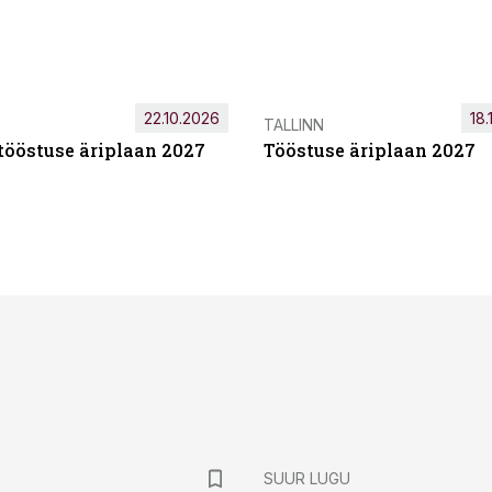
22.10.2026
18.
TALLINN
tööstuse äriplaan 2027
Tööstuse äriplaan 2027
SUUR LUGU