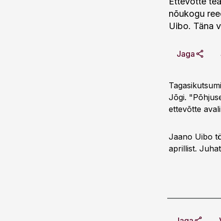
Ettevõtte tea
nõukogu reed
Uibo. Täna v
Jaga
Tagasikutsumi
Jõgi. "Põhjuse
ettevõtte aval
Jaano Uibo töö
aprillist. Juh
Jaga