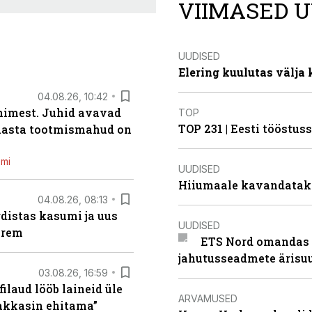
VIIMASED U
UUDISED
Elering kuulutas välja
04.08.26, 10:42
inimest. Juhid avavad
TOP
TOP 231 | Eesti tööstu
 aasta tootmismahud on
emi
UUDISED
Hiiumaale kavandatak
04.08.26, 08:13
distas kasumi ja uus
UUDISED
arem
ETS Nord omandas 
jahutusseadmete ärisu
03.08.26, 16:59
filaud lööb laineid üle
ARVAMUSED
hakkasin ehitama”