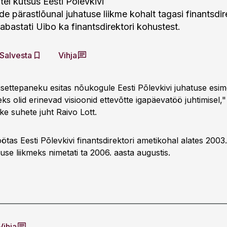
tel kutsus Eesti Põlevkivi
e pärastlõunal juhatuse liikme kohalt tagasi finantsdi
abastati Uibo ka finantsdirektori kohustest.
Salvesta
Vihja
settepaneku esitas nõukogule Eesti Põlevkivi juhatuse esim
ks olid erinevad visioonid ettevõtte igapäevatöö juhtimisel," 
ike suhete juht Raivo Lott.
tas Eesti Põlevkivi finantsdirektori ametikohal alates 2003
atuse liikmeks nimetati ta 2006. aasta augustis.
Vihja