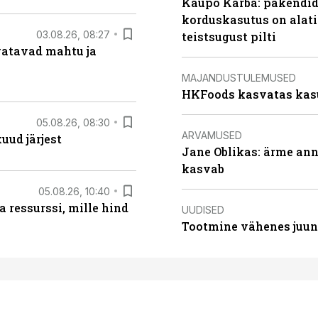
Kaupo Karba: pakendide
korduskasutus on alat
03.08.26, 08:27
teistsugust pilti
vatavad mahtu ja
MAJANDUSTULEMUSED
HKFoods kasvatas kas
05.08.26, 08:30
ARVAMUSED
uud järjest
Jane Oblikas: ärme anna
kasvab
05.08.26, 10:40
 ressurssi, mille hind
UUDISED
Tootmine vähenes juuni