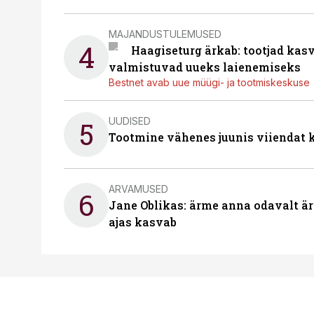
MAJANDUSTULEMUSED
4
Haagiseturg ärkab: tootjad kas
valmistuvad uueks laienemiseks
Bestnet avab uue müügi- ja tootmiskeskuse
UUDISED
5
Tootmine vähenes juunis viiendat k
ARVAMUSED
6
Jane Oblikas: ärme anna odavalt ära
ajas kasvab