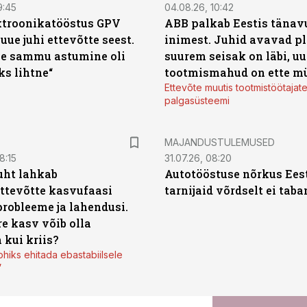
9:45
04.08.26, 10:42
ktroonikatööstus GPV
ABB palkab Eestis tänavu
 uue juhi ettevõtte seest.
inimest. Juhid avavad pl
e sammu astumine oli
suurem seisak on läbi, uu
ks lihtne“
tootmismahud on ette m
Ettevõte muutis tootmistöötajat
palgasüsteemi
MAJANDUSTULEMUSED
8:15
31.07.26, 08:20
uht lahkab
Autotööstuse nõrkus Ees
ttevõtte kasvufaasi
tarnijaid võrdselt ei tab
probleeme ja lahendusi.
re kasv võib olla
 kui kriis?
ohiks ehitada ebastabiilsele
”