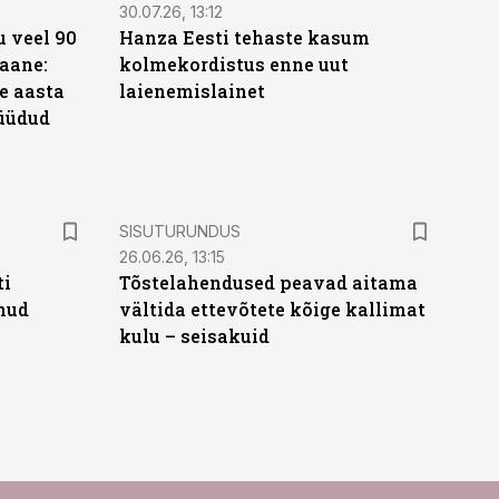
30.07.26, 13:12
 veel 90
Hanza Eesti tehaste kasum
aane:
kolmekordistus enne uut
e aasta
laienemislainet
üüdud
e
ST
SISUTURUNDUS
26.06.26, 13:15
ti
Tõstelahendused peavad aitama
anud
vältida ettevõtete kõige kallimat
kulu – seisakuid