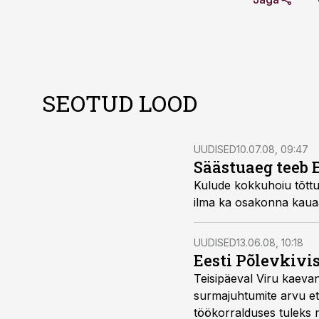
SEOTUD LOOD
UUDISED
10.07.08, 09:47
Säästuaeg teeb 
Kulude kokkuhoiu tõttu kaotab Eesti Põlevkivi avalike suhete osa
ilma ka osakonna k
UUDISED
13.06.08, 10:18
Eesti Põlevkivi
Teisipäeval Viru kaevanduse töölise hukkumisega lõppenud järj
surmajuhtumite arvu ettevõttes enneolematult kõrgeks, seades kontserni ette küsimuse, kas
töökorralduses tuleks 