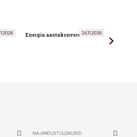
11.2026
24.11.2026
Energia aastakonverents 2026
Tark töö
MAJANDUSTULEMUSED