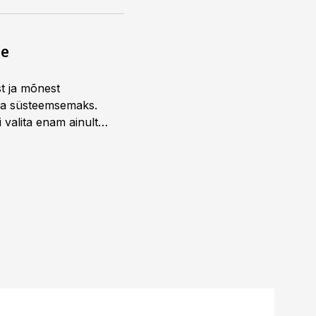
ne
st ja mõnest
 ja süsteemsemaks.
 valita enam ainult