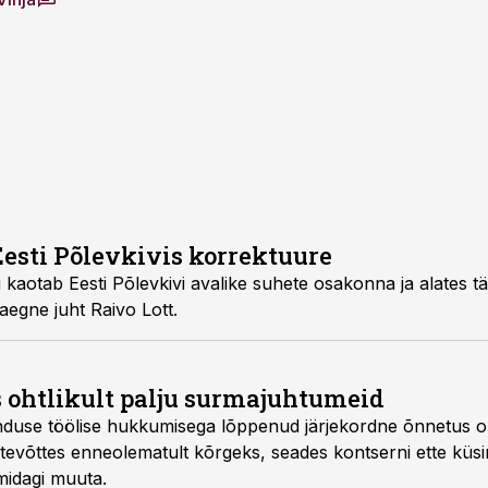
Eesti Põlevkivis korrektuure
konna ja alates tänasest jääb töökohast
auaaegne juht Raivo Lott.
s ohtlikult palju surmajuhtumeid
ekordne õnnetus on tõstnud tänavuse
midagi muuta.