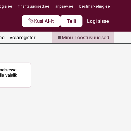
Iseteenindus
ogia.ee
finantsuudised.ee
aripaev.ee
bestmarketing.ee
finantsu
Telli Tööstusuudised
Küsi AI-lt
Telli
Logi sisse
öö
Võlaregister
Minu Tööstusuudised
taalsesse
la vajalik