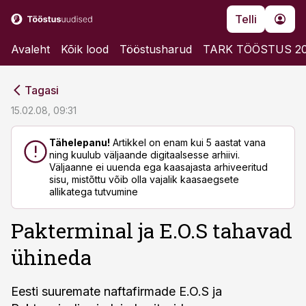
Telli
Avaleht
Kõik lood
Tööstusharud
TARK TÖÖSTUS 2
cebook
cebook
Tagasi
Twitter)
Twitter)
15.02.08, 09:31
kedIn
kedIn
Tähelepanu!
Artikkel on enam kui 5 aastat vana
ning kuulub väljaande digitaalsesse arhiivi.
ail
ail
Väljaanne ei uuenda ega kaasajasta arhiveeritud
sisu, mistõttu võib olla vajalik kaasaegsete
k
k
allikatega tutvumine
Pakterminal ja E.O.S tahavad
ühineda
Eesti suuremate naftafirmade E.O.S ja