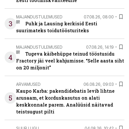
Eesti tootmiskvaliteedile
MAJANDUSTULEMUSED
07.08.26, 08:00
3
Puhk ja Lausing kerkisid Eesti
suurimateks toidutöösturiteks
MAJANDUSTULEMUSED
07.08.26, 14:19
Tugeva käibehüppe teinud tööstusidu
4
Fractory jäi veel kahjumisse. “Selle aasta siht
on 20 miljonit”
ARVAMUSED
06.08.26, 09:03
Kaupo Karba: pakendidebatis levib lihtne
5
arusaam, et korduskasutus on alati
keskkonnale parem. Analüüsid näitavad
teistsugust pilti
SUUR LUGU
04.08.26, 10:42