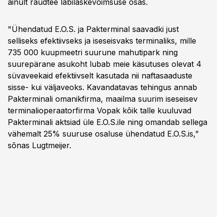
ainult raudtee läbilaskevõimsuse osas.
"Ühendatud E.O.S. ja Pakterminal saavadki just
selliseks efektiivseks ja iseseisvaks terminaliks, mille
735 000 kuupmeetri suurune mahutipark ning
suurepärane asukoht lubab meie käsutuses olevat 4
süvaveekaid efektiivselt kasutada nii naftasaaduste
sisse- kui väljaveoks. Kavandatavas tehingus annab
Pakterminali omanikfirma, maailma suurim iseseisev
terminalioperaatorfirma Vopak kõik talle kuuluvad
Pakterminali aktsiad üle E.O.S.ile ning omandab sellega
vähemalt 25% suuruse osaluse ühendatud E.O.S.is,”
sõnas Lugtmeijer.