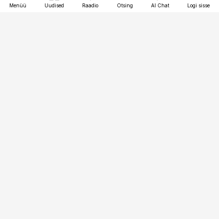
Menüü
Uudised
Raadio
Otsing
AI Chat
Logi sisse
Vana-Lõuna 39/1, 19094 Tallinn
(+372) 667 0111
toostusuudised@toostusuudised.ee
Telli
Reklaam
Firmast
Sisu kasutamisõigused
Ajakirjaniku
eetikakoodeks
Üldtingimused
Privaatsustingimused
Küpsiste poliitika
KKK
Eesti Meediaettevõtete
Eelistuste haldamine
Liit