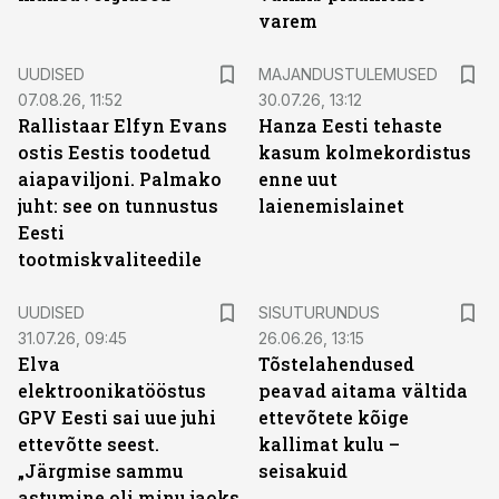
varem
UUDISED
MAJANDUSTULEMUSED
07.08.26, 11:52
30.07.26, 13:12
Rallistaar Elfyn Evans
Hanza Eesti tehaste
ostis Eestis toodetud
kasum kolmekordistus
aiapaviljoni. Palmako
enne uut
juht: see on tunnustus
laienemislainet
Eesti
tootmiskvaliteedile
ST
UUDISED
SISUTURUNDUS
31.07.26, 09:45
26.06.26, 13:15
Elva
Tõstelahendused
elektroonikatööstus
peavad aitama vältida
GPV Eesti sai uue juhi
ettevõtete kõige
ettevõtte seest.
kallimat kulu –
„Järgmise sammu
seisakuid
astumine oli minu jaoks