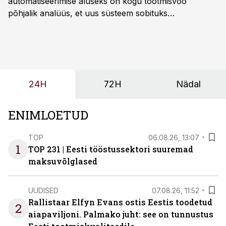
automatiseerimise aluseks on kogu tootmisvoo
põhjalik analüüs, et uus süsteem sobituks
olemasolevasse keskkonda, aitaks vähendada
tööjõuvajadust ning oleks valmis ka ettevõtte
tulevasteks arenguteks. Lihtsalt roboti lisamine
enamasti oodatud tulemust ei too, nendib tootmise ja
tööstuse automatiseerimislahenduste arendaja Smitech
24H
72H
Nädal
OÜ tegevjuht Sander Mitendorf.
ENIMLOETUD
TOP
06.08.26, 13:07
1
TOP 231 | Eesti tööstussektori suuremad
maksuvõlglased
UUDISED
07.08.26, 11:52
Rallistaar Elfyn Evans ostis Eestis toodetud
2
aiapaviljoni. Palmako juht: see on tunnustus