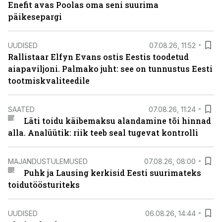
Enefit avas Poolas oma seni suurima
päikesepargi
UUDISED
07.08.26, 11:52
Rallistaar Elfyn Evans ostis Eestis toodetud
aiapaviljoni. Palmako juht: see on tunnustus Eesti
tootmiskvaliteedile
SAATED
07.08.26, 11:24
Läti toidu käibemaksu alandamine tõi hinnad
alla. Analüütik: riik teeb seal tugevat kontrolli
MAJANDUSTULEMUSED
07.08.26, 08:00
Puhk ja Lausing kerkisid Eesti suurimateks
toidutöösturiteks
UUDISED
06.08.26, 14:44