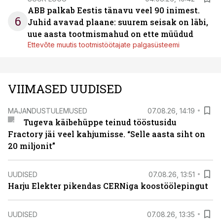
ABB palkab Eestis tänavu veel 90 inimest.
6
Juhid avavad plaane: suurem seisak on läbi,
uue aasta tootmismahud on ette müüdud
Ettevõte muutis tootmistöötajate palgasüsteemi
VIIMASED UUDISED
MAJANDUSTULEMUSED
07.08.26, 14:19
Tugeva käibehüppe teinud tööstusidu
Fractory jäi veel kahjumisse. “Selle aasta siht on
20 miljonit”
UUDISED
07.08.26, 13:51
Harju Elekter pikendas CERNiga koostöölepingut
UUDISED
07.08.26, 13:35