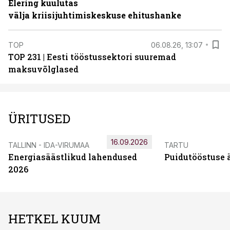
Elering kuulutas
välja kriisijuhtimiskeskuse ehitushanke
TOP
06.08.26, 13:07
TOP 231 | Eesti tööstussektori suuremad
maksuvõlglased
ÜRITUSED
16.09.2026
TALLINN - IDA-VIRUMAA
TARTU
Energiasäästlikud lahendused
Puidutööstuse 
2026
HETKEL KUUM