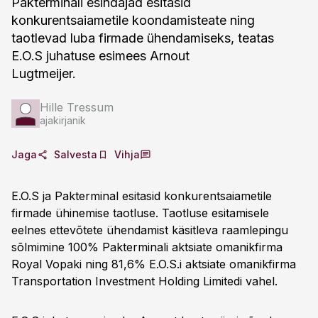
Pakterminali esindajad esitasid
konkurentsaiametile koondamisteate ning
taotlevad luba firmade ühendamiseks, teatas
E.O.S juhatuse esimees Arnout
Lugtmeijer.
Hille Tressum
ajakirjanik
Jaga
Salvesta
Vihja
E.O.S ja Pakterminal esitasid konkurentsaiametile
firmade ühinemise taotluse. Taotluse esitamisele
eelnes ettevõtete ühendamist käsitleva raamlepingu
sõlmimine 100% Pakterminali aktsiate omanikfirma
Royal Vopaki ning 81,6% E.O.S.i aktsiate omanikfirma
Transportation Investment Holding Limitedi vahel.