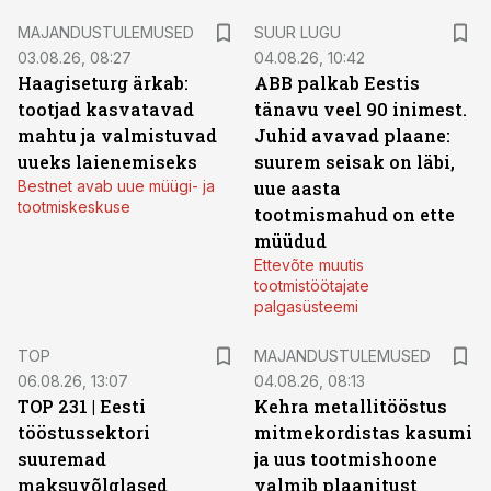
MAJANDUSTULEMUSED
SUUR LUGU
03.08.26, 08:27
04.08.26, 10:42
Haagiseturg ärkab:
ABB palkab Eestis
tootjad kasvatavad
tänavu veel 90 inimest.
mahtu ja valmistuvad
Juhid avavad plaane:
uueks laienemiseks
suurem seisak on läbi,
Bestnet avab uue müügi- ja
uue aasta
tootmiskeskuse
tootmismahud on ette
müüdud
Ettevõte muutis
tootmistöötajate
palgasüsteemi
TOP
MAJANDUSTULEMUSED
06.08.26, 13:07
04.08.26, 08:13
TOP 231 | Eesti
Kehra metallitööstus
tööstussektori
mitmekordistas kasumi
suuremad
ja uus tootmishoone
maksuvõlglased
valmib plaanitust