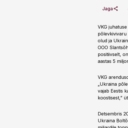
Jaga
VKG juhatuse 
põlevkivivaru
olud ja Ukrai
OOO Slantsõhi
positiivselt, 
aastas 5 miljo
VKG arendusdi
„Ukraina põlev
vajab Eestis k
koostisest,” ü
Detsembris 200
Ukraina Boltõ
miljardile ton