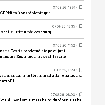
07.08.26, 13:51
s CERNiga koostöölepingut
07.08.26, 13:35
 seni suurima päikesepargi
07.08.26, 11:52
ostis Eestis toodetud aiapaviljoni.
unnustus Eesti tootmiskvaliteedile
07.08.26, 11:24
ksu alandamine tõi hinnad alla. Analüütik:
ontrolli
07.08.26, 08:00
rkisid Eesti suurimateks toidutöösturiteks