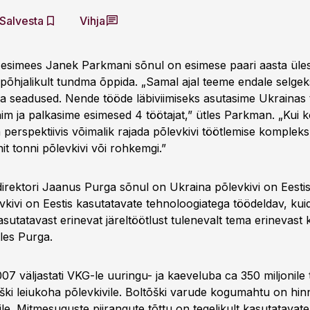
Salvesta
Vihja
esimees Janek Parkmani sõnul on esimese paari aasta ül
 põhjalikult tundma õppida. „Samal ajal teeme endale selge
na seadused. Nende tööde läbiviimiseks asutasime Ukrainas 
m ja palkasime esimesed 4 töötajat,” ütles Parkman. „Kui k
on perspektiivis võimalik rajada põlevkivi töötlemise komplek
nit tonni põlevkivi või rohkemgi.”
rektori Jaanus Purga sõnul on Ukraina põlevkivi on Eestis 
kivi on Eestis kasutatavate tehnoloogiatega töödeldav, kuid
asutatavast erinevat järeltöötlust tulenevalt tema erinevast 
tles Purga.
7 väljastati VKG-le uuringu- ja kaeveluba ca 350 miljonile 
ški leiukoha põlevkivile. Boltõški varude kogumahtu on hin
nile. Mitmesuguste piirangute tõttu on tegelikult kasutatava