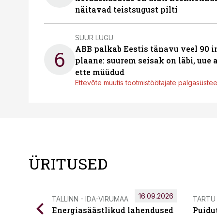
näitavad teistsugust pilti
SUUR LUGU
ABB palkab Eestis tänavu veel 90 
6
plaane: suurem seisak on läbi, uue
ette müüdud
Ettevõte muutis tootmistöötajate palgasüste
ÜRITUSED
16.09.2026
TALLINN - IDA-VIRUMAA
TARTU
Energiasäästlikud lahendused
Puidu