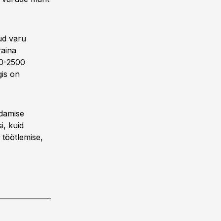
ud varu
raina
00-2500
gis on
ndamise
i, kuid
 töötlemise,