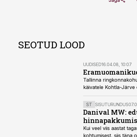
Jaga
SEOTUD LOOD
UUDISED
16.04.08, 10:07
Eramuomanikud 
Tallinna ringkonnakohus jättis jõusse Tallinna halduskohtu otsu
käivatele Kohtl
ST
SISUTURUNDUS
07.0
Danival MW: ed
hinnapakkumis
Kui veel viis aastat tag
kohtumisest, siis tän