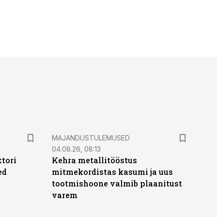
MAJANDUSTULEMUSED
04.08.26, 08:13
ktori
Kehra metallitööstus
ed
mitmekordistas kasumi ja uus
tootmishoone valmib plaanitust
varem