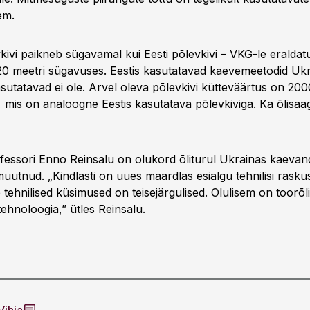
em.
vkivi paikneb sügavamal kui Eesti põlevkivi – VKG-le eraldat
0 meetri sügavuses. Eestis kasutatavad kaevemeetodid Uk
asutatavad ei ole. Arvel oleva põlevkivi kütteväärtus on 20
, mis on analoogne Eestis kasutatava põlevkiviga. Ka õlisaa
fessori Enno Reinsalu on olukord õliturul Ukrainas kaeva
utnud. „Kindlasti on uues maardlas esialgu tehnilisi raskus
ehnilised küsimused on teisejärgulised. Olulisem on toorõli
tehnoloogia,” ütles Reinsalu.