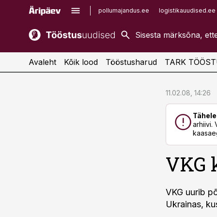
pollumajandus.ee
logistikauudised.ee
kaubandus.ee
imelineajalugu.ee
kinnisvarauudised.ee
imelineteadus.ee
Avaleht
Kõik lood
Tööstusharud
TARK TÖÖST
cebook
cebook
11.02.08, 14:26
Twitter)
Twitter)
Tähele
kedIn
kedIn
arhiivi
kaasaeg
ail
ail
VKG 
k
k
VKG uurib põ
Ukrainas, ku