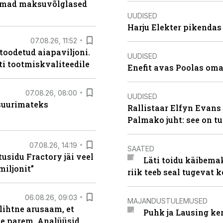
uremad maksuvõlglased
UUDISED
Harju Elekter pikenda
07.08.26, 11:52
 toodetud aiapaviljoni.
UUDISED
ti tootmiskvaliteedile
Enefit avas Poolas oma
07.08.26, 08:00
UUDISED
 suurimateks
Rallistaar Elfyn Evans 
Palmako juht: see on t
07.08.26, 14:19
SAATED
usidu Fractory jäi veel
Läti toidu käibema
miljonit”
riik teeb seal tugevat k
06.08.26, 09:03
MAJANDUSTULEMUSED
lihtne arusaam, et
Puhk ja Lausing ke
le parem. Analüüsid