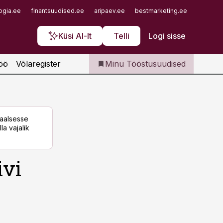
Iseteenindus
ogia.ee
finantsuudised.ee
aripaev.ee
bestmarketing.ee
finantsu
Telli Tööstusuudised
Küsi AI-lt
Telli
Logi sisse
öö
Võlaregister
Minu Tööstusuudised
taalsesse
la vajalik
ivi