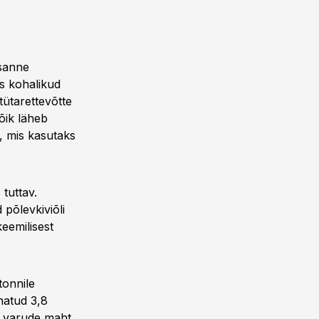
esanne
ks kohalikud
tütarettevõtte
õik läheb
s, mis kasutaks
tuttav.
 põlevkiviõli
keemilisest
tonnile
natud 3,8
te varude maht