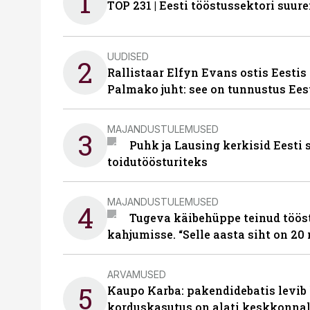
1
TOP 231 | Eesti tööstussektori su
UUDISED
2
Rallistaar Elfyn Evans ostis Eestis
Palmako juht: see on tunnustus Ees
MAJANDUSTULEMUSED
3
Puhk ja Lausing kerkisid Eesti
toidutöösturiteks
MAJANDUSTULEMUSED
4
Tugeva käibehüppe teinud tööst
kahjumisse. “Selle aasta siht on 20 
ARVAMUSED
5
Kaupo Karba: pakendidebatis levib 
korduskasutus on alati keskkonna