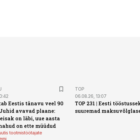
U
TOP
0:42
06.08.26, 13:07
ab Eestis tänavu veel 90
TOP 231 | Eesti tööstusse
 Juhid avavad plaane:
suuremad maksuvõlglas
eisak on läbi, uue aasta
mahud on ette müüdud
utis tootmistöötajate
emi