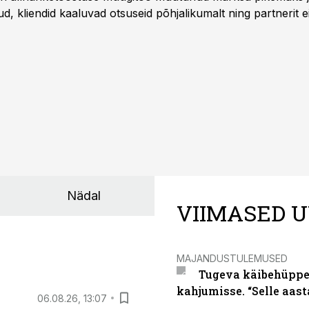
 kliendid kaaluvad otsuseid põhjalikumalt ning partnerit ei
nnakirja järgi.
Nädal
VIIMASED U
MAJANDUSTULEMUSED
Tugeva käibehüppe 
kahjumisse. “Selle aast
06.08.26, 13:07