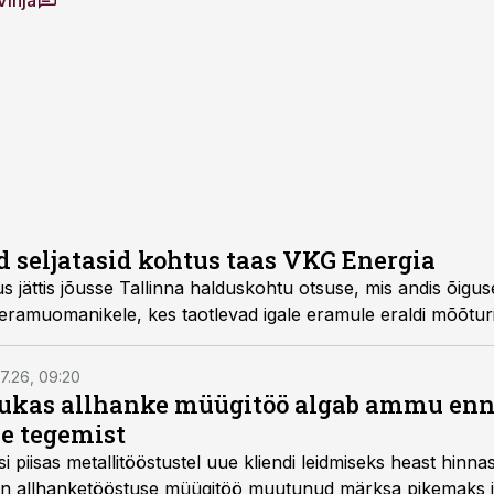
Vihja
seljatasid kohtus taas VKG Energia
se, mis andis õiguse VKG Energiaga kohut
a-Järve eramuomanikele, kes taotlevad igale eramule eraldi mõõturi
7.26, 09:20
ukas allhanke müügitöö algab ammu en
e tegemist
asi piisas metallitööstustel uue kliendi leidmiseks heast hinna
a on allhanketööstuse müügitöö muutunud märksa pikemaks