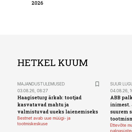
2026
HETKEL KUUM
MAJANDUSTULEMUSED
SUUR LUG
03.08.26, 08:27
04.08.26, 1
Haagiseturg ärkab: tootjad
ABB palk
kasvatavad mahtu ja
inimest.
valmistuvad uueks laienemiseks
suurem s
Bestnet avab uue müügi- ja
tootmis
tootmiskeskuse
Ettevõte mu
palgasüste