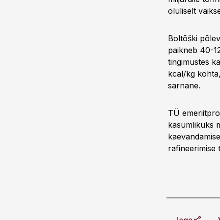
oluliselt väiks
Boltõški põle
paikneb 40-12
tingimustes k
kcal/kg kohta
sarnane.
TÜ emeriitpro
kasumlikuks mu
kaevandamise t
rafineerimise 