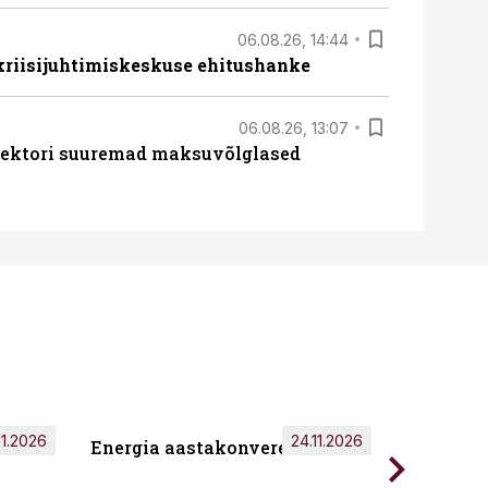
06.08.26, 14:44
 kriisijuhtimiskeskuse ehitushanke
06.08.26, 13:07
ssektori suuremad maksuvõlglased
11.2026
24.11.2026
Energia aastakonverents 2026
Tark töö