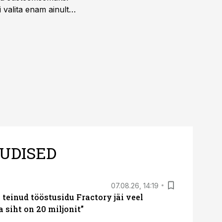
 valita enam ainult
UDISED
07.08.26, 14:19
teinud tööstusidu Fractory jäi veel
a siht on 20 miljonit”