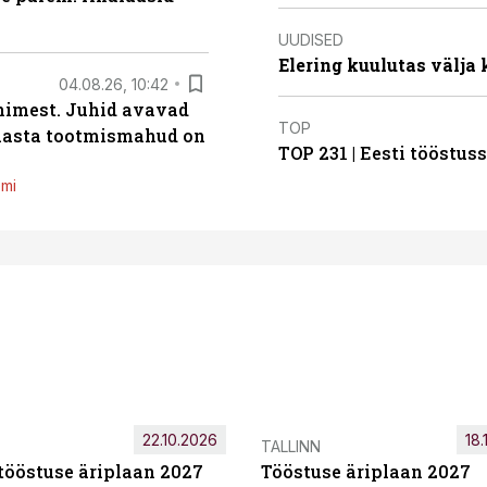
UUDISED
Elering kuulutas välja
04.08.26, 10:42
inimest. Juhid avavad
TOP
 aasta tootmismahud on
TOP 231 | Eesti tööstu
emi
22.10.2026
18.
TALLINN
tööstuse äriplaan 2027
Tööstuse äriplaan 2027