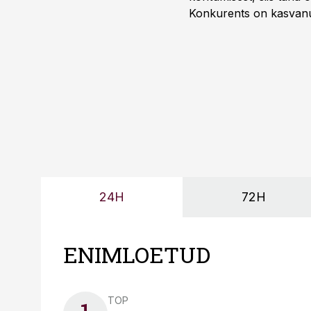
Konkurents on kasvanud,
tootmisvõimekuse või hi
24H
72H
ENIMLOETUD
TOP