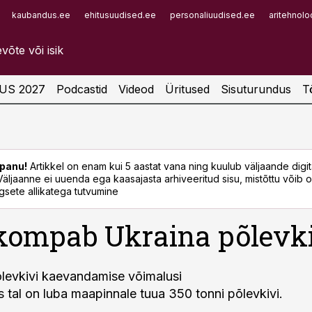
kaubandus.ee
ehitusuudised.ee
personaliuudised.ee
aritehnolo
Infopank
Radar
US 2027
Podcastid
Videod
Üritused
Sisuturundus
T
panu!
Artikkel on enam kui 5 aastat vana ning kuulub väljaande digi
. Väljaanne ei uuenda ega kaasajasta arhiveeritud sisu, mistõttu võib ol
sete allikatega tutvumine
kompab Ukraina põlevk
levkivi kaevandamise võimalusi
s tal on luba maapinnale tuua 350 tonni põlevkivi.