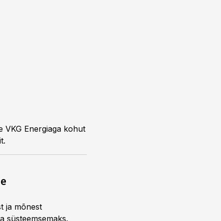
t.
ne
st ja mõnest
 ja süsteemsemaks.