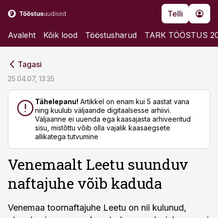
Telli
Avaleht
Kõik lood
Tööstusharud
TARK TÖÖSTUS 2
cebook
cebook
Tagasi
Twitter)
Twitter)
25.04.07, 13:35
kedIn
kedIn
Tähelepanu!
Artikkel on enam kui 5 aastat vana
ning kuulub väljaande digitaalsesse arhiivi.
ail
ail
Väljaanne ei uuenda ega kaasajasta arhiveeritud
sisu, mistõttu võib olla vajalik kaasaegsete
k
k
allikatega tutvumine
Venemaalt Leetu suunduv
naftajuhe võib kaduda
Venemaa toornaftajuhe Leetu on nii kulunud,