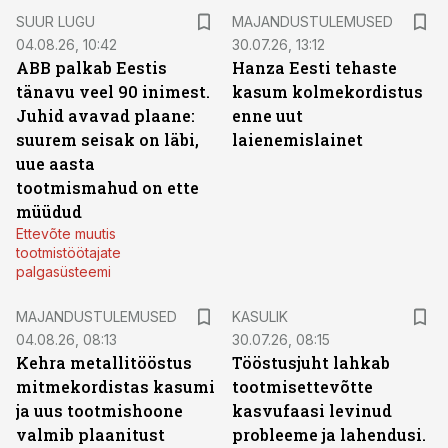
SUUR LUGU
MAJANDUSTULEMUSED
04.08.26, 10:42
30.07.26, 13:12
ABB palkab Eestis
Hanza Eesti tehaste
tänavu veel 90 inimest.
kasum kolmekordistus
Juhid avavad plaane:
enne uut
suurem seisak on läbi,
laienemislainet
uue aasta
tootmismahud on ette
müüdud
Ettevõte muutis
tootmistöötajate
palgasüsteemi
MAJANDUSTULEMUSED
KASULIK
04.08.26, 08:13
30.07.26, 08:15
Kehra metallitööstus
Tööstusjuht lahkab
mitmekordistas kasumi
tootmisettevõtte
ja uus tootmishoone
kasvufaasi levinud
valmib plaanitust
probleeme ja lahendusi.