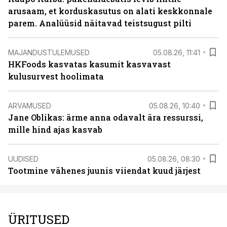
arusaam, et korduskasutus on alati keskkonnale
parem. Analüüsid näitavad teistsugust pilti
MAJANDUSTULEMUSED
05.08.26, 11:41
HKFoods kasvatas kasumit kasvavast
kulusurvest hoolimata
ARVAMUSED
05.08.26, 10:40
Jane Oblikas: ärme anna odavalt ära ressurssi,
mille hind ajas kasvab
UUDISED
05.08.26, 08:30
Tootmine vähenes juunis viiendat kuud järjest
ÜRITUSED