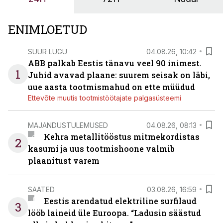
ENIMLOETUD
SUUR LUGU
04.08.26, 10:42
ABB palkab Eestis tänavu veel 90 inimest.
1
Juhid avavad plaane: suurem seisak on läbi,
uue aasta tootmismahud on ette müüdud
Ettevõte muutis tootmistöötajate palgasüsteemi
MAJANDUSTULEMUSED
04.08.26, 08:13
Kehra metallitööstus mitmekordistas
2
kasumi ja uus tootmishoone valmib
plaanitust varem
SAATED
03.08.26, 16:59
Eestis arendatud elektriline surfilaud
3
lööb laineid üle Euroopa. “Ladusin säästud