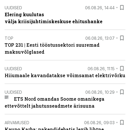
UUDISED
06.08.26, 14:44
Elering kuulutas
välja kriisijuhtimiskeskuse ehitushanke
TOP
06.08.26, 13:07
TOP 231 | Eesti tööstussektori suuremad
maksuvõlglased
UUDISED
06.08.26, 11:15
Hiiumaale kavandatakse võimsamat elektrivõrku
UUDISED
06.08.26, 10:29
ETS Nord omandas Soome omanikega
ettevõttelt jahutusseadmete ärisuuna
ARVAMUSED
06.08.26, 09:03
Kaupo Karba: pakendidebatis levib lihtne