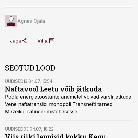
Agnes Ojala
Jaga
Vihja
SEOTUD LOOD
UUDISED
13.04.07, 15:54
Naftavool Leetu võib jätkuda
Poola energiatöösturite andmetel võivad varsti jätkuda
Vene naftatransiidi monopoli Transnefti tarned
Mazeikiu rafineerimistehasesse.
UUDISED
03.04.07, 18:22
Viis riiki leppisid kokku Kagu-