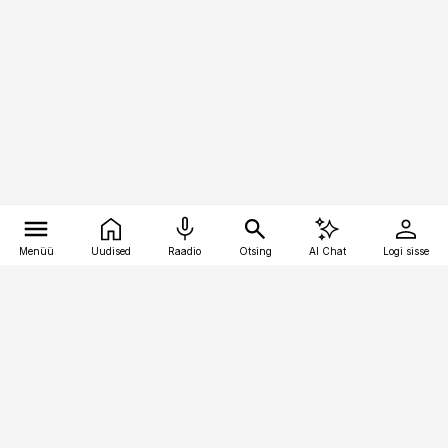
Menüü
Uudised
Raadio
Otsing
AI Chat
Logi sisse
Vana-Lõuna 39/1, 19094 Tallinn
(+372) 667 0111
toostusuudised@toostusuudised.ee