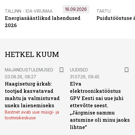
16.09.2026
TALLINN - IDA-VIRUMAA
TARTU
Energiasäästlikud lahendused
Puidutööstuse 
2026
HETKEL KUUM
MAJANDUSTULEMUSED
UUDISED
03.08.26, 08:27
31.07.26, 09:45
Haagiseturg ärkab:
Elva
tootjad kasvatavad
elektroonikatööstus
mahtu ja valmistuvad
GPV Eesti sai uue juhi
uueks laienemiseks
ettevõtte seest.
Bestnet avab uue müügi- ja
„Järgmise sammu
tootmiskeskuse
astumine oli minu jaoks
lihtne“