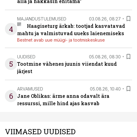
alla ja hakkasin ehitama”
MAJANDUSTULEMUSED
03.08.26, 08:27
Haagiseturg ärkab: tootjad kasvatavad
4
mahtu ja valmistuvad uueks laienemiseks
Bestnet avab uue müügi- ja tootmiskeskuse
UUDISED
05.08.26, 08:30
5
Tootmine vähenes juunis viiendat kuud
järjest
ARVAMUSED
05.08.26, 10:40
6
Jane Oblikas: ärme anna odavalt ära
ressurssi, mille hind ajas kasvab
VIIMASED UUDISED