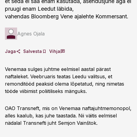
et seda ei saa enam kasutada, asendusjuhe aga ei
pruugi enam Leedut läbida,
vahendas Bloomberg Vene ajalehte Kommersant.
Agnes Ojala
Jaga
Salvesta
Vihja
Venemaa sulges juhtme eelmisel aastal pärast
naftaleket. Veebruaris teatas Leedu valitsus, et
remonditööd peaksid olema lõpetatud, ning nimetas
tööde viibimist poliitiliseks mänguks.
OAO Transneft, mis on Venemaa naftajuhtmemonopol,
alles kaalub, kas juhe taastada. Nii väitis eelmisel
nädalal Transnefti juht Semjon Vainštok.