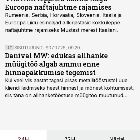
Euroopa naftajuhtme rajamises
Rumeenia, Serbia, Horvaatia, Sloveenia, Itaalia ja
Euroopa Liidu esindajad allkirjastasid kokkuleppe
naftajuhtme rajamiseks Mustast merest Itaaliani.
SISUTURUNDUS
07.07.26, 09:20
ST
Danival MW: edukas allhanke
müügitöö algab ammu enne
hinnapakkumise tegemist
Kui veel viis aastat tagasi piisas metallitööstustel uue
kliendi leidmiseks heast hinnast ja mõnest kohtumisest,
siis täna on allhanketööstuse müügitöö muutunud
märksa pikemaks ja süsteemsemaks. Konkurents on
kasvanud, kliendid kaaluvad otsuseid põhjalikumalt
ning partnerit ei valita enam ainult tootmisvõimekuse
või hinnakirja järgi.
24H
72H
Nädal