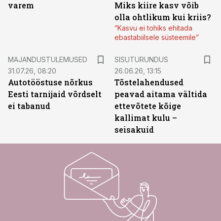
varem
Miks kiire kasv võib
olla ohtlikum kui kriis?
“Kasvu ei tohiks ehitada
ebastabiilsele süsteemile”
ST
MAJANDUSTULEMUSED
SISUTURUNDUS
31.07.26, 08:20
26.06.26, 13:15
Autotööstuse nõrkus
Tõstelahendused
Eesti tarnijaid võrdselt
peavad aitama vältida
ei tabanud
ettevõtete kõige
kallimat kulu –
seisakuid