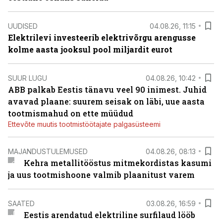
UUDISED
04.08.26, 11:15
Elektrilevi investeerib elektrivõrgu arengusse
kolme aasta jooksul pool miljardit eurot
SUUR LUGU
04.08.26, 10:42
ABB palkab Eestis tänavu veel 90 inimest. Juhid
avavad plaane: suurem seisak on läbi, uue aasta
tootmismahud on ette müüdud
Ettevõte muutis tootmistöötajate palgasüsteemi
MAJANDUSTULEMUSED
04.08.26, 08:13
Kehra metallitööstus mitmekordistas kasumi
ja uus tootmishoone valmib plaanitust varem
SAATED
03.08.26, 16:59
Eestis arendatud elektriline surfilaud lööb