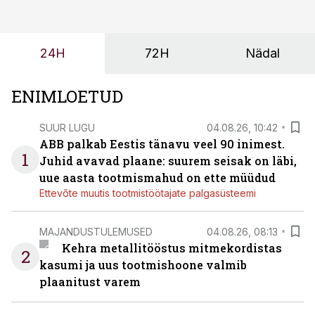
tulevasteks arenguteks. Lihtsalt roboti lisamine
enamasti oodatud tulemust ei too, nendib tootmise ja
tööstuse automatiseerimislahenduste arendaja Smitech
24H
72H
Nädal
OÜ tegevjuht Sander Mitendorf.
ENIMLOETUD
SUUR LUGU
04.08.26, 10:42
ABB palkab Eestis tänavu veel 90 inimest.
1
Juhid avavad plaane: suurem seisak on läbi,
uue aasta tootmismahud on ette müüdud
Ettevõte muutis tootmistöötajate palgasüsteemi
MAJANDUSTULEMUSED
04.08.26, 08:13
Kehra metallitööstus mitmekordistas
2
kasumi ja uus tootmishoone valmib
plaanitust varem