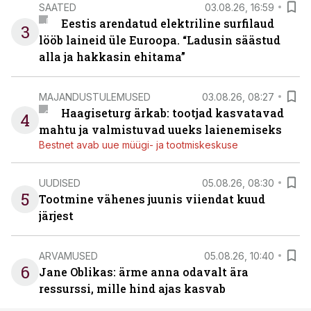
SAATED
03.08.26, 16:59
Eestis arendatud elektriline surfilaud
3
lööb laineid üle Euroopa. “Ladusin säästud
alla ja hakkasin ehitama”
MAJANDUSTULEMUSED
03.08.26, 08:27
Haagiseturg ärkab: tootjad kasvatavad
4
mahtu ja valmistuvad uueks laienemiseks
Bestnet avab uue müügi- ja tootmiskeskuse
UUDISED
05.08.26, 08:30
5
Tootmine vähenes juunis viiendat kuud
järjest
ARVAMUSED
05.08.26, 10:40
6
Jane Oblikas: ärme anna odavalt ära
ressurssi, mille hind ajas kasvab