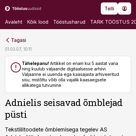
Telli
Avaleht
Kõik lood
Tööstusharud
TARK TÖÖSTUS 2
cebook
cebook
Tagasi
Twitter)
Twitter)
01.03.07, 10:11
kedIn
kedIn
Tähelepanu!
Artikkel on enam kui 5 aastat vana
ning kuulub väljaande digitaalsesse arhiivi.
ail
ail
Väljaanne ei uuenda ega kaasajasta arhiveeritud
sisu, mistõttu võib olla vajalik kaasaegsete
k
k
allikatega tutvumine
Adnielis seisavad õmblejad
püsti
Tekstiilitoodete õmblemisega tegelev AS