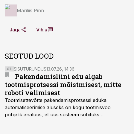
Mariliis Pinn
Jaga
Vihja
SEOTUD LOOD
SISUTURUNDUS
13.07.26, 14:36
ST
Pakendamisliini edu algab
tootmisprotsessi mõistmisest, mitte
roboti valimisest
Tootmisettevõtte pakendamisprotsessi eduka
automatiseerimise aluseks on kogu tootmisvoo
põhjalik analüüs, et uus süsteem sobituks
olemasolevasse keskkonda, aitaks vähendada
tööjõuvajadust ning oleks valmis ka ettevõtte