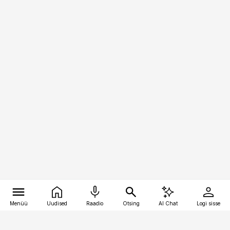
Menüü
Uudised
Raadio
Otsing
AI Chat
Logi sisse