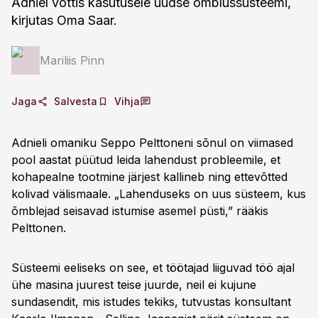
Adniel võttis kasutusele uudse õmblussüsteemi,
kirjutas Oma Saar.
Mariliis Pinn
Jaga
Salvesta
Vihja
Adnieli omaniku Seppo Pelttoneni sõnul on viimased
pool aastat püütud leida lahendust probleemile, et
kohapealne tootmine järjest kallineb ning ettevõtted
kolivad välismaale. „Lahenduseks on uus süsteem, kus
õmblejad seisavad istumise asemel püsti,” rääkis
Pelttonen.
Süsteemi eeliseks on see, et töötajad liiguvad töö ajal
ühe masina juurest teise juurde, neil ei kujune
sundasendit, mis istudes tekiks, tutvustas konsultant