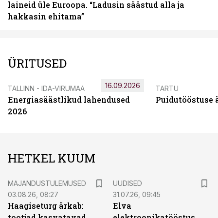
laineid üle Euroopa. “Ladusin säästud alla ja
hakkasin ehitama”
ÜRITUSED
16.09.2026
TALLINN - IDA-VIRUMAA
TARTU
Energiasäästlikud lahendused
Puidutööstuse 
2026
HETKEL KUUM
MAJANDUSTULEMUSED
UUDISED
03.08.26, 08:27
31.07.26, 09:45
Haagiseturg ärkab:
Elva
tootjad kasvatavad
elektroonikatööstus