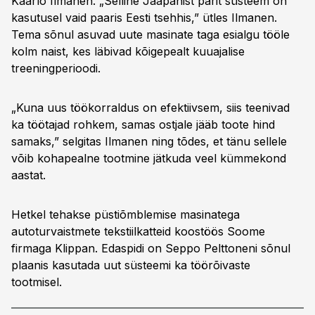
Kaarlo Ilmanen. „Selline Jaapanist pärit süsteem on
kasutusel vaid paaris Eesti tsehhis,” ütles Ilmanen.
Tema sõnul asuvad uute masinate taga esialgu tööle
kolm naist, kes läbivad kõigepealt kuuajalise
treeningperioodi.
„Kuna uus töökorraldus on efektiivsem, siis teenivad
ka töötajad rohkem, samas ostjale jääb toote hind
samaks,” selgitas Ilmanen ning tõdes, et tänu sellele
võib kohapealne tootmine jätkuda veel kümmekond
aastat.
Hetkel tehakse püstiõmblemise masinatega
autoturvaistmete tekstiilkatteid koostöös Soome
firmaga Klippan. Edaspidi on Seppo Pelttoneni sõnul
plaanis kasutada uut süsteemi ka töörõivaste
tootmisel.