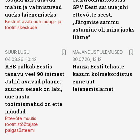
mahtu ja valmistuvad
GPV Eesti sai uue juhi
uueks laienemiseks
ettevõtte seest.
Bestnet avab uue müügi- ja
„Järgmise sammu
tootmiskeskuse
astumine oli minu jaoks
lihtne“
SUUR LUGU
MAJANDUSTULEMUSED
04.08.26, 10:42
30.07.26, 13:12
ABB palkab Eestis
Hanza Eesti tehaste
tänavu veel 90 inimest.
kasum kolmekordistus
Juhid avavad plaane:
enne uut
suurem seisak on läbi,
laienemislainet
uue aasta
tootmismahud on ette
müüdud
Ettevõte muutis
tootmistöötajate
palgasüsteemi