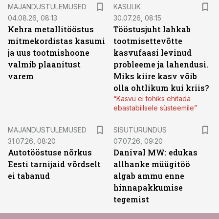
MAJANDUSTULEMUSED
KASULIK
04.08.26, 08:13
30.07.26, 08:15
Kehra metallitööstus
Tööstusjuht lahkab
mitmekordistas kasumi
tootmisettevõtte
ja uus tootmishoone
kasvufaasi levinud
valmib plaanitust
probleeme ja lahendusi.
varem
Miks kiire kasv võib
olla ohtlikum kui kriis?
“Kasvu ei tohiks ehitada
ebastabiilsele süsteemile”
ST
MAJANDUSTULEMUSED
SISUTURUNDUS
31.07.26, 08:20
07.07.26, 09:20
Autotööstuse nõrkus
Danival MW: edukas
Eesti tarnijaid võrdselt
allhanke müügitöö
ei tabanud
algab ammu enne
hinnapakkumise
tegemist