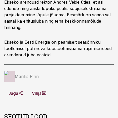
Ekseko arendusdirektor Andres Veide ütles, et asi
edeneb ning aasta lõpuks peaks soojuselektrijaama
projekteerimine lõpule jõudma. Eesmärk on saada sel
aastal ka ehitusluba ning teha keskkonnamõjude
hinnang.
Ekseko ja Eesti Energia on peamiselt seasõnniku
töötlemisel põhineva koostootmisjaama rajamise ideed
arendanud juba aastaid.
Mariliis Pinn
Jaga
Vihja
SEOTUD LOOD