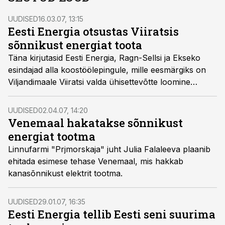
UUDISED
16.03.07, 13:15
Eesti Energia otsustas Viiratsis
sõnnikust energiat toota
Täna kirjutasid Eesti Energia, Ragn-Sellsi ja Ekseko
esindajad alla koostöölepingule, mille eesmärgiks on
Viljandimaale Viiratsi valda ühisettevõtte loomine
biojäätmete ja sea vedelsõnniku baasil energia ja
väetise tootmiseks.
UUDISED
02.04.07, 14:20
Venemaal hakatakse sõnnikust
energiat tootma
Linnufarmi "Prjmorskaja" juht Julia Falaleeva plaanib
ehitada esimese tehase Venemaal, mis hakkab
kanasõnnikust elektrit tootma.
UUDISED
29.01.07, 16:35
Eesti Energia tellib Eesti seni suurima