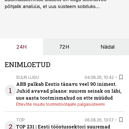
põhjalik analüüs, et uus süsteem sobituks
olemasolevasse keskkonda, aitaks vähendada
tööjõuvajadust ning oleks valmis ka ettevõtte
tulevasteks arenguteks. Lihtsalt roboti lisamine
enamasti oodatud tulemust ei too, nendib tootmise ja
tööstuse automatiseerimislahenduste arendaja Smitech
24H
72H
Nädal
OÜ tegevjuht Sander Mitendorf.
ENIMLOETUD
SUUR LUGU
04.08.26, 10:42
ABB palkab Eestis tänavu veel 90 inimest.
1
Juhid avavad plaane: suurem seisak on läbi,
uue aasta tootmismahud on ette müüdud
Ettevõte muutis tootmistöötajate palgasüsteemi
TOP
06.08.26, 13:07
2
TOP 231 | Eesti tööstussektori suuremad