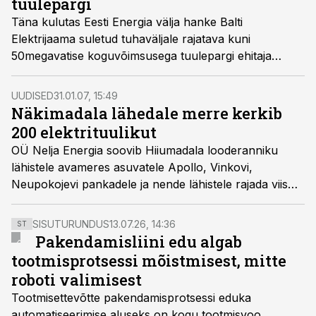
tuulepargi
Täna kulutas Eesti Energia välja hanke Balti
Elektrijaama suletud tuhaväljale rajatava kuni
50megavatise koguvõimsusega tuulepargi ehitaja
leidmiseks.
UUDISED
31.01.07, 15:49
Näkimadala lähedale merre kerkib
200 elektrituulikut
OÜ Nelja Energia soovib Hiiumadala looderanniku
lähistele avameres asuvatele Apollo, Vinkovi,
Neupokojevi pankadele ja nende lähistele rajada viis
tuuleparki.
SISUTURUNDUS
13.07.26, 14:36
ST
Pakendamisliini edu algab
tootmisprotsessi mõistmisest, mitte
roboti valimisest
Tootmisettevõtte pakendamisprotsessi eduka
automatiseerimise aluseks on kogu tootmisvoo