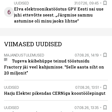
UUDISED
31.07.26, 09:45
Elva elektroonikatööstus GPV Eesti sai uue
6
juhi ettevõtte seest. „Järgmise sammu
astumine oli minu jaoks lihtne“
VIIMASED UUDISED
MAJANDUSTULEMUSED
07.08.26, 14:19
Tugeva käibehüppe teinud tööstusidu
Fractory jäi veel kahjumisse. “Selle aasta siht on
20 miljonit”
UUDISED
07.08.26, 13:51
Harju Elekter pikendas CERNiga koostöölepingut
UUDISED
07.08.26, 13:35