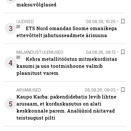
maksuvõlglased
UUDISED
06.08.26, 10:29
3
ETS Nord omandas Soome omanikega
ettevõttelt jahutusseadmete ärisuuna
MAJANDUSTULEMUSED
04.08.26, 08:13
Kehra metallitööstus mitmekordistas
4
kasumi ja uus tootmishoone valmib
plaanitust varem
ARVAMUSED
06.08.26, 09:03
Kaupo Karba: pakendidebatis levib lihtne
5
arusaam, et korduskasutus on alati
keskkonnale parem. Analüüsid näitavad
teistsugust pilti