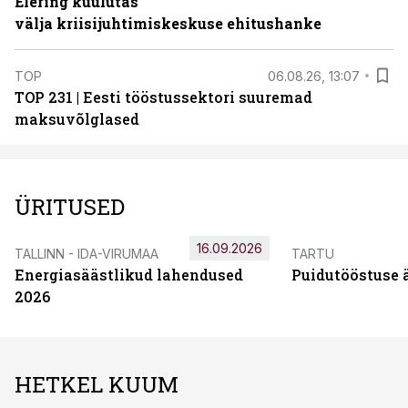
Elering kuulutas
välja kriisijuhtimiskeskuse ehitushanke
TOP
06.08.26, 13:07
TOP 231 | Eesti tööstussektori suuremad
maksuvõlglased
ÜRITUSED
16.09.2026
TALLINN - IDA-VIRUMAA
TARTU
Energiasäästlikud lahendused
Puidutööstuse 
2026
HETKEL KUUM