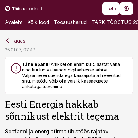
Telli
Avaleht
Kõik lood
Tööstusharud
TARK TÖÖSTUS 2
cebook
cebook
Tagasi
Twitter)
Twitter)
25.01.07, 07:47
kedIn
kedIn
Tähelepanu!
Artikkel on enam kui 5 aastat vana
ning kuulub väljaande digitaalsesse arhiivi.
ail
ail
Väljaanne ei uuenda ega kaasajasta arhiveeritud
sisu, mistõttu võib olla vajalik kaasaegsete
k
k
allikatega tutvumine
Eesti Energia hakkab
sõnnikust elektrit tegema
Seafarmi ja energiafirma ühistöös rajatav