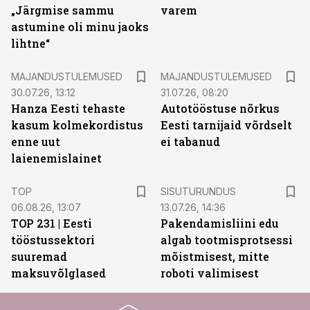
„Järgmise sammu
varem
astumine oli minu jaoks
lihtne“
MAJANDUSTULEMUSED
MAJANDUSTULEMUSED
30.07.26, 13:12
31.07.26, 08:20
Hanza Eesti tehaste
Autotööstuse nõrkus
kasum kolmekordistus
Eesti tarnijaid võrdselt
enne uut
ei tabanud
laienemislainet
ST
TOP
SISUTURUNDUS
06.08.26, 13:07
13.07.26, 14:36
TOP 231 | Eesti
Pakendamisliini edu
tööstussektori
algab tootmisprotsessi
suuremad
mõistmisest, mitte
maksuvõlglased
roboti valimisest