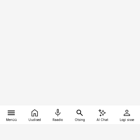
Menüü
Uudised
Raadio
Otsing
AI Chat
Logi sisse