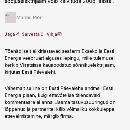
soojuselektrijaam võib käivituda 2008. aastal.
Mariliis Pinn
Jaga
Salvesta
Vihja
Tõenäoliselt allkirjastavad seafarm Ekseko ja Eesti
Energia veebruari alguses lepingu, mille tulemusel
kerkib Viiratsisse kauaoodatud sõnnikuelektrijaam,
kirjutas Eesti Päevaleht.
Vähemalt selline on Eesti Päevalehe andmeil Eesti
Energia plaan, kuigi ettevõte ise täiendavaid
kommentaare ei anna. Jaama tasuvusuuringud on
lõppenud ja partneritel käib võimaliku kokkuleppe
ettevalmistamine, märgib firma.