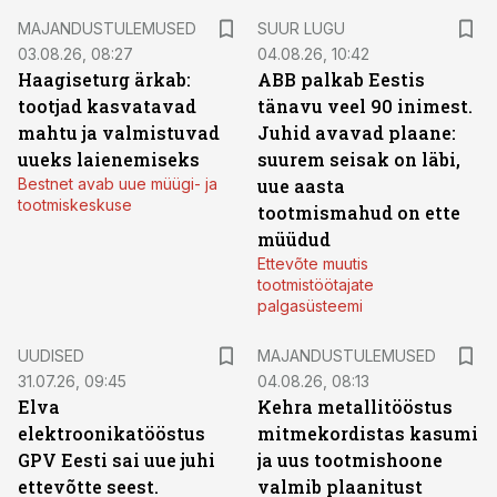
MAJANDUSTULEMUSED
SUUR LUGU
03.08.26, 08:27
04.08.26, 10:42
Haagiseturg ärkab:
ABB palkab Eestis
tootjad kasvatavad
tänavu veel 90 inimest.
mahtu ja valmistuvad
Juhid avavad plaane:
uueks laienemiseks
suurem seisak on läbi,
Bestnet avab uue müügi- ja
uue aasta
tootmiskeskuse
tootmismahud on ette
müüdud
Ettevõte muutis
tootmistöötajate
palgasüsteemi
UUDISED
MAJANDUSTULEMUSED
31.07.26, 09:45
04.08.26, 08:13
Elva
Kehra metallitööstus
elektroonikatööstus
mitmekordistas kasumi
GPV Eesti sai uue juhi
ja uus tootmishoone
ettevõtte seest.
valmib plaanitust