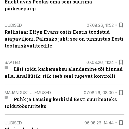
Enefit avas Poolas oma seni suurima
päikesepargi
UUDISED
07.08.26, 11:52
Rallistaar Elfyn Evans ostis Eestis toodetud
aiapaviljoni. Palmako juht: see on tunnustus Eesti
tootmiskvaliteedile
SAATED
07.08.26, 11:24
Läti toidu käibemaksu alandamine tõi hinnad
alla. Analüütik: riik teeb seal tugevat kontrolli
MAJANDUSTULEMUSED
07.08.26, 08:00
Puhk ja Lausing kerkisid Eesti suurimateks
toidutöösturiteks
UUDISED
06.08.26, 14:44