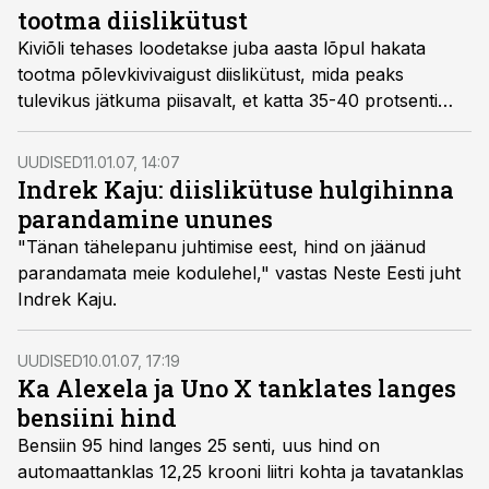
tootma diislikütust
Kiviõli tehases loodetakse juba aasta lõpul hakata
tootma põlevkivivaigust diislikütust, mida peaks
tulevikus jätkuma piisavalt, et katta 35-40 protsenti
Eesti vajadusest.
UUDISED
11.01.07, 14:07
Indrek Kaju: diislikütuse hulgihinna
parandamine ununes
"Tänan tähelepanu juhtimise eest, hind on jäänud
parandamata meie kodulehel," vastas Neste Eesti juht
Indrek Kaju.
UUDISED
10.01.07, 17:19
Ka Alexela ja Uno X tanklates langes
bensiini hind
Bensiin 95 hind langes 25 senti, uus hind on
automaattanklas 12,25 krooni liitri kohta ja tavatanklas