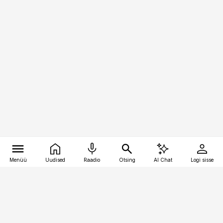
Menüü
Uudised
Raadio
Otsing
AI Chat
Logi sisse
Vana-Lõuna 39/1, 19094 Tallinn
(+372) 667 0111