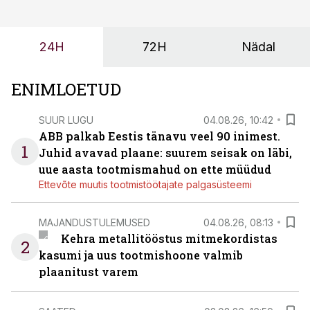
enamasti oodatud tulemust ei too, nendib tootmise ja
tööstuse automatiseerimislahenduste arendaja Smitech
24H
72H
Nädal
OÜ tegevjuht Sander Mitendorf.
ENIMLOETUD
SUUR LUGU
04.08.26, 10:42
ABB palkab Eestis tänavu veel 90 inimest.
1
Juhid avavad plaane: suurem seisak on läbi,
uue aasta tootmismahud on ette müüdud
Ettevõte muutis tootmistöötajate palgasüsteemi
MAJANDUSTULEMUSED
04.08.26, 08:13
Kehra metallitööstus mitmekordistas
2
kasumi ja uus tootmishoone valmib
plaanitust varem