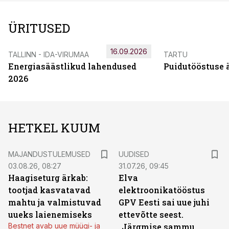
ÜRITUSED
16.09.2026
TALLINN - IDA-VIRUMAA
TARTU
Energiasäästlikud lahendused
Puidutööstuse 
2026
HETKEL KUUM
MAJANDUSTULEMUSED
UUDISED
03.08.26, 08:27
31.07.26, 09:45
Haagiseturg ärkab:
Elva
tootjad kasvatavad
elektroonikatööstus
mahtu ja valmistuvad
GPV Eesti sai uue juhi
uueks laienemiseks
ettevõtte seest.
Bestnet avab uue müügi- ja
„Järgmise sammu