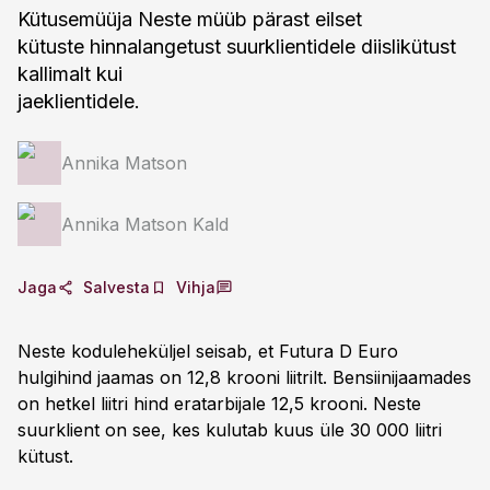
Kütusemüüja Neste müüb pärast eilset
kütuste hinnalangetust suurklientidele diislikütust
kallimalt kui
jaeklientidele.
Annika Matson
Annika Matson Kald
Jaga
Salvesta
Vihja
Neste koduleheküljel seisab, et Futura D Euro
hulgihind jaamas on 12,8 krooni liitrilt. Bensiinijaamades
on hetkel liitri hind eratarbijale 12,5 krooni. Neste
suurklient on see, kes kulutab kuus üle 30 000 liitri
kütust.