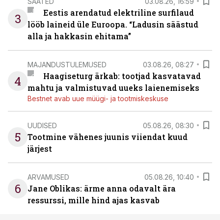
SAATED
03.08.26, 16:59
Eestis arendatud elektriline surfilaud
3
lööb laineid üle Euroopa. “Ladusin säästud
alla ja hakkasin ehitama”
MAJANDUSTULEMUSED
03.08.26, 08:27
Haagiseturg ärkab: tootjad kasvatavad
4
mahtu ja valmistuvad uueks laienemiseks
Bestnet avab uue müügi- ja tootmiskeskuse
UUDISED
05.08.26, 08:30
5
Tootmine vähenes juunis viiendat kuud
järjest
ARVAMUSED
05.08.26, 10:40
6
Jane Oblikas: ärme anna odavalt ära
ressurssi, mille hind ajas kasvab