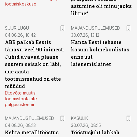
tootmiskeskuse
astumine oli minu jaoks
lihtne“
SUUR LUGU
MAJANDUSTULEMUSED
04.08.26, 10:42
30.07.26, 13:12
ABB palkab Eestis
Hanza Eesti tehaste
tänavu veel 90 inimest.
kasum kolmekordistus
Juhid avavad plaane:
enne uut
suurem seisak on läbi,
laienemislainet
uue aasta
tootmismahud on ette
müüdud
Ettevõte muutis
tootmistöötajate
palgasüsteemi
MAJANDUSTULEMUSED
KASULIK
04.08.26, 08:13
30.07.26, 08:15
Kehra metallitööstus
Tööstusjuht lahkab