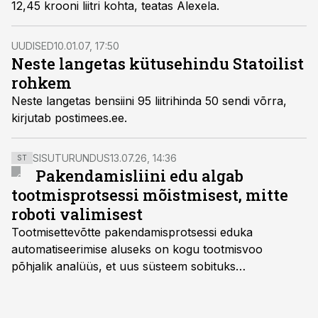
12,45 krooni liitri kohta, teatas Alexela.
UUDISED
10.01.07, 17:50
Neste langetas kütusehindu Statoilist
rohkem
Neste langetas bensiini 95 liitrihinda 50 sendi võrra,
kirjutab postimees.ee.
SISUTURUNDUS
13.07.26, 14:36
ST
Pakendamisliini edu algab
tootmisprotsessi mõistmisest, mitte
roboti valimisest
Tootmisettevõtte pakendamisprotsessi eduka
automatiseerimise aluseks on kogu tootmisvoo
põhjalik analüüs, et uus süsteem sobituks
olemasolevasse keskkonda, aitaks vähendada
tööjõuvajadust ning oleks valmis ka ettevõtte
tulevasteks arenguteks. Lihtsalt roboti lisamine