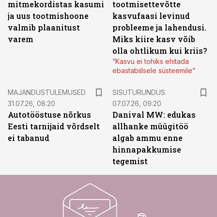
mitmekordistas kasumi
tootmisettevõtte
ja uus tootmishoone
kasvufaasi levinud
valmib plaanitust
probleeme ja lahendusi.
varem
Miks kiire kasv võib
olla ohtlikum kui kriis?
“Kasvu ei tohiks ehitada
ebastabiilsele süsteemile”
ST
MAJANDUSTULEMUSED
SISUTURUNDUS
31.07.26, 08:20
07.07.26, 09:20
Autotööstuse nõrkus
Danival MW: edukas
Eesti tarnijaid võrdselt
allhanke müügitöö
ei tabanud
algab ammu enne
hinnapakkumise
tegemist