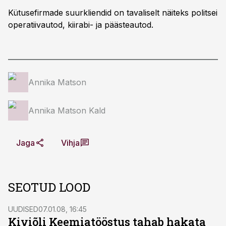
Kütusefirmade suurkliendid on tavaliselt näiteks politsei
operatiivautod, kiirabi- ja päästeautod.
Annika Matson
Annika Matson Kald
Jaga
Vihja
SEOTUD LOOD
UUDISED
07.01.08, 16:45
Kiviõli Keemiatööstus tahab hakata