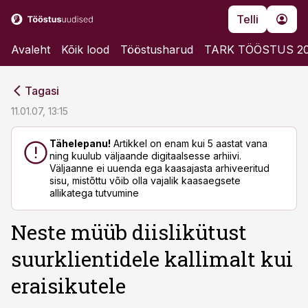
Telli
Avaleht
Kõik lood
Tööstusharud
TARK TÖÖSTUS 2
cebook
cebook
Tagasi
Twitter)
Twitter)
11.01.07, 13:15
kedIn
kedIn
Tähelepanu!
Artikkel on enam kui 5 aastat vana
ning kuulub väljaande digitaalsesse arhiivi.
ail
ail
Väljaanne ei uuenda ega kaasajasta arhiveeritud
sisu, mistõttu võib olla vajalik kaasaegsete
k
k
allikatega tutvumine
Neste müüb diislikütust
suurklientidele kallimalt kui
eraisikutele