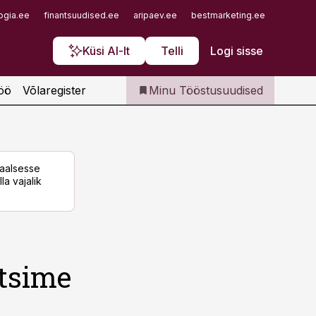
Iseteenindus
ogia.ee
finantsuudised.ee
aripaev.ee
bestmarketing.ee
finantsu
Telli Tööstusuudised
Küsi AI-lt
Telli
Logi sisse
öö
Võlaregister
Minu Tööstusuudised
taalsesse
la vajalik
stsime