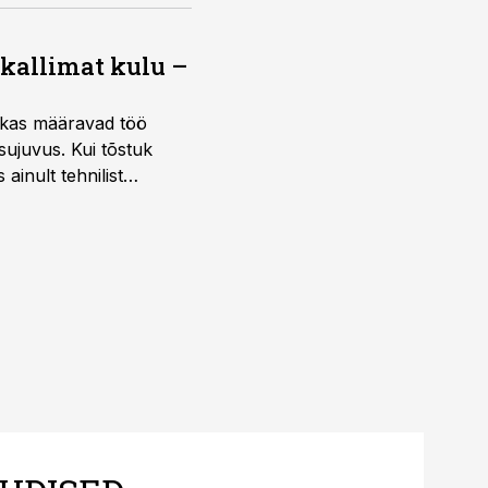
 kallimat kulu –
ktikas määravad töö
sujuvus. Kui tõstuk
ainult tehnilist
sele.