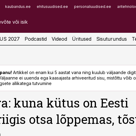
kaubandus.ee
ehitusuudised.ee
personaliuudised.ee
aritehnolo
Infopank
Radar
US 2027
Podcastid
Videod
Üritused
Sisuturundus
T
panu!
Artikkel on enam kui 5 aastat vana ning kuulub väljaande digi
. Väljaanne ei uuenda ega kaasajasta arhiveeritud sisu, mistõttu võib ol
sete allikatega tutvumine
a: kuna kütus on Eesti
iigis otsa lõppemas, tõ
u