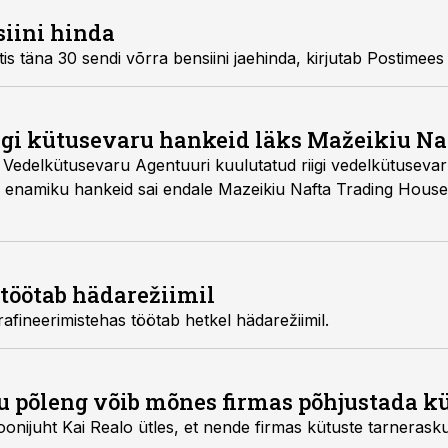
siini hinda
Kütusemüüja Neste tõstis täna 30 sendi võrra bensiini jaehinda, kirjutab Post
igi kütusevaru hankeid läks Mažeikiu Na
ntuuri kuulutatud riigi vedelkütusevarude suurendamise
ta Trading House OÜ, teatas
töötab hädarežiimil
Balti riikide ainus nafta rafineerimistehas töötab hetkel hädarežiimil.
iu põleng võib mõnes firmas põhjustada kü
Eesti Statoili kontseptsioonijuht Kai Realo ütles, et nende firmas kütuste tar