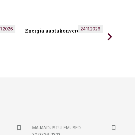
11.2026
24.11.2026
Energia aastakonverents 2026
Tark töö
MAJANDUSTULEMUSED
30.07.26, 13:12