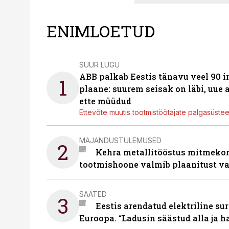
ENIMLOETUD
SUUR LUGU
ABB palkab Eestis tänavu veel 90 
1
plaane: suurem seisak on läbi, uue
ette müüdud
Ettevõte muutis tootmistöötajate palgasüste
MAJANDUSTULEMUSED
2
Kehra metallitööstus mitmekor
tootmishoone valmib plaanitust v
SAATED
3
Eestis arendatud elektriline sur
Euroopa. “Ladusin säästud alla ja 