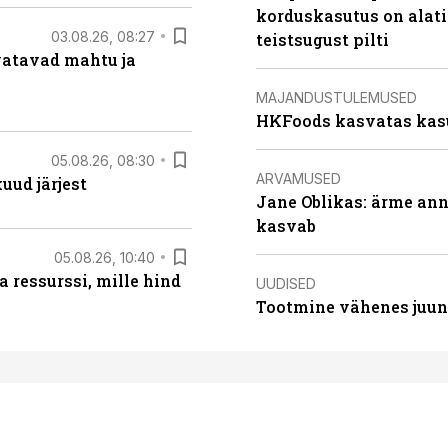
korduskasutus on alat
03.08.26, 08:27
teistsugust pilti
vatavad mahtu ja
MAJANDUSTULEMUSED
HKFoods kasvatas kas
05.08.26, 08:30
ARVAMUSED
uud järjest
Jane Oblikas: ärme anna
kasvab
05.08.26, 10:40
 ressurssi, mille hind
UUDISED
Tootmine vähenes juuni