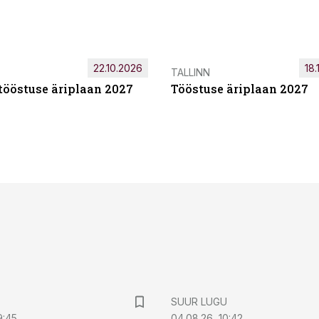
22.10.2026
18.
TALLINN
tööstuse äriplaan 2027
Tööstuse äriplaan 2027
SUUR LUGU
9:45
04.08.26, 10:42