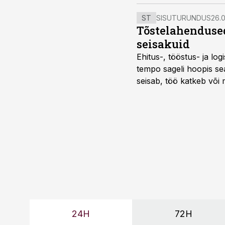
ST
SISUTURUNDUS
26.0
Tõstelahendused
seisakuid
Ehitus-, tööstus- ja log
tempo sageli hoopis sea
seisab, töö katkeb või m
probleemi, vaid otsest 
24H
72H