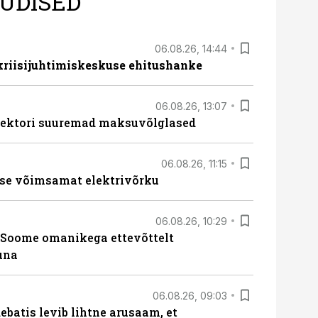
UDISED
06.08.26, 14:44
 kriisijuhtimiskeskuse ehitushanke
06.08.26, 13:07
ssektori suuremad maksuvõlglased
06.08.26, 11:15
se võimsamat elektrivõrku
06.08.26, 10:29
Soome omanikega ettevõttelt
una
06.08.26, 09:03
batis levib lihtne arusaam, et