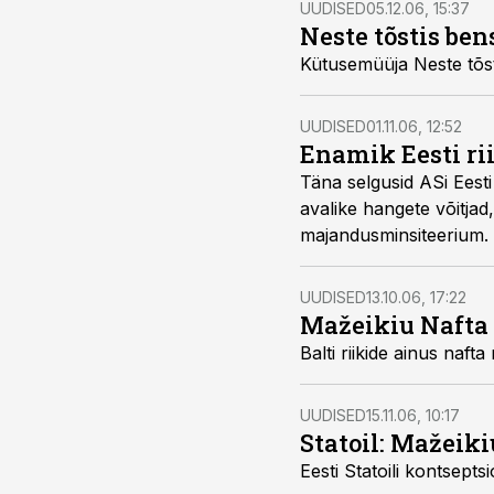
UUDISED
05.12.06, 15:37
Neste tõstis ben
UUDISED
01.11.06, 12:52
Enamik Eesti ri
Täna selgusid ASi Eesti Vedelkütusevaru Age
avalike hangete võitjad, enamiku hankeid sai endale Mazeikiu Naf
majandusminsiteerium.
UUDISED
13.10.06, 17:22
Mažeikiu Nafta 
UUDISED
15.11.06, 10:17
Statoil: Mažeik