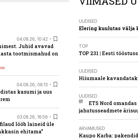
VIIMASED U
UUDISED
Elering kuulutas välja
04.08.26, 10:42
inimest. Juhid avavad
TOP
TOP 231 | Eesti tööstu
 aasta tootmismahud on
emi
UUDISED
Hiiumaale kavandatak
04.08.26, 08:13
distas kasumi ja uus
UUDISED
arem
ETS Nord omandas 
jahutusseadmete ärisu
03.08.26, 16:59
filaud lööb laineid üle
ARVAMUSED
hakkasin ehitama”
Kaupo Karba: pakendide