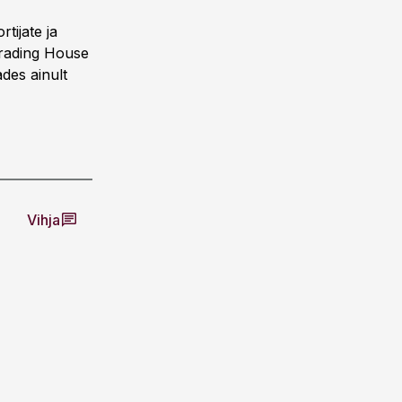
tijate ja
Trading House
des ainult
Vihja