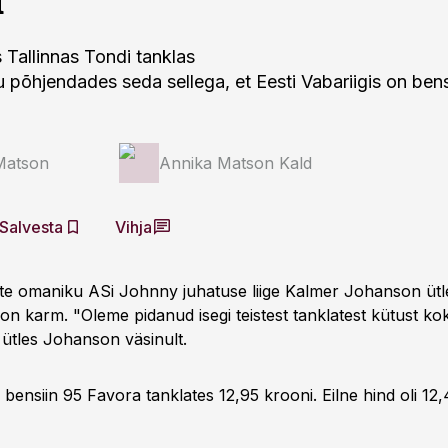
 Tallinnas Tondi tanklas
u põhjendades seda sellega, et Eesti Vabariigis on bens
Matson
Annika Matson Kald
Salvesta
Vihja
te omaniku ASi Johnny juhatuse liige Kalmer Johanson ütl
 on karm. "Oleme pidanud isegi teistest tanklatest kütust ko
ütles Johanson väsinult.
ensiin 95 Favora tanklates 12,95 krooni. Eilne hind oli 12,