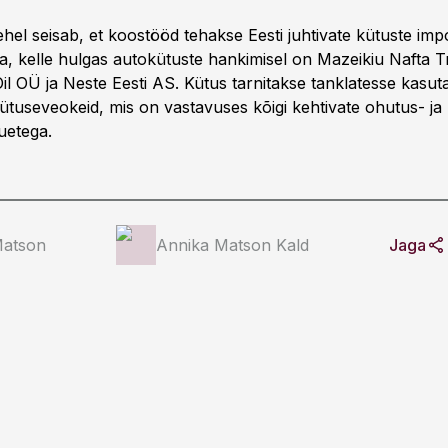
el seisab, et koostööd tehakse Eesti juhtivate kütuste impor
a, kelle hulgas autokütuste hankimisel on Mazeikiu Nafta 
il OÜ ja Neste Eesti AS. Kütus tarnitakse tanklatesse kasuta
ütuseveokeid, mis on vastavuses kõigi kehtivate ohutus- ja
etega.
Matson
Annika Matson Kald
Jaga