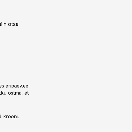
iin otsa
es aripaev.ee-
kku ostma, et
4 krooni.