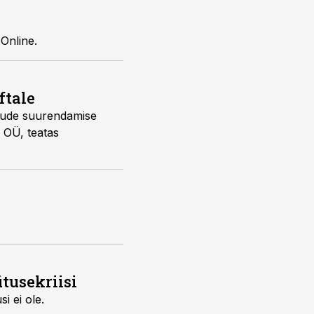
imees Online.
ftale
tusekriisi
neraskusi ei ole.