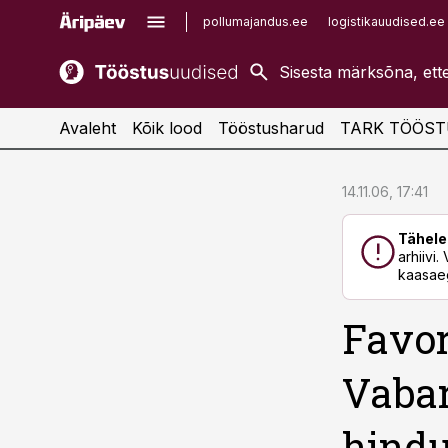
pollumajandus.ee
logistikauudised.ee
kaubandus.ee
imelineajalugu.ee
kinnisvarauudised.ee
imelineteadus.ee
Avaleht
Kõik lood
Tööstusharud
TARK TÖÖST
cebook
cebook
14.11.06, 17:41
Twitter)
Twitter)
Tähele
kedIn
kedIn
arhiivi
kaasaeg
ail
ail
Favor
k
k
Vabar
hind