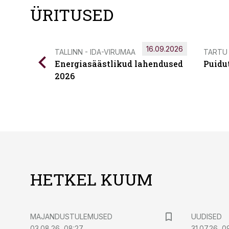
ÜRITUSED
16.09.2026
TALLINN - IDA-VIRUMAA
TARTU
Energiasäästlikud lahendused
Puidu
2026
HETKEL KUUM
MAJANDUSTULEMUSED
UUDISED
03.08.26, 08:27
31.07.26, 0