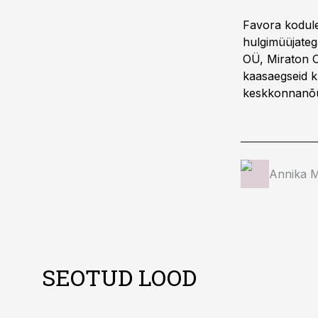
Favora koduleh
hulgimüüjateg
OÜ, Miraton O
kaasaegseid k
keskkonnanõu
Annika 
SEOTUD LOOD