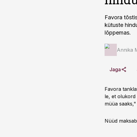
Favora tõstis
kütuste hind
lõppemas.
Annika 
Jaga
Favora tankla
le, et olukord
müüa saaks," 
Nüüd maksab b