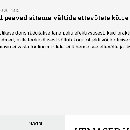
6.26, 13:15
 peavad aitama vältida ettevõtete kõige
istikasektoris räägitakse täna palju efektiivsusest, kuid pra
dmed, mille töökindlusest sõltub kogu objekti või tootmise 
asin ei vasta töötingimustele, ei tähenda see ettevõtte jaoks 
rahalist kulu, venivaid tähtaegu ja suuremaid riske tööohutu
Nädal