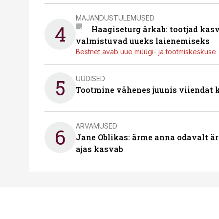
MAJANDUSTULEMUSED
4
Haagiseturg ärkab: tootjad kas
valmistuvad uueks laienemiseks
Bestnet avab uue müügi- ja tootmiskeskuse
UUDISED
5
Tootmine vähenes juunis viiendat k
ARVAMUSED
6
Jane Oblikas: ärme anna odavalt ära
ajas kasvab