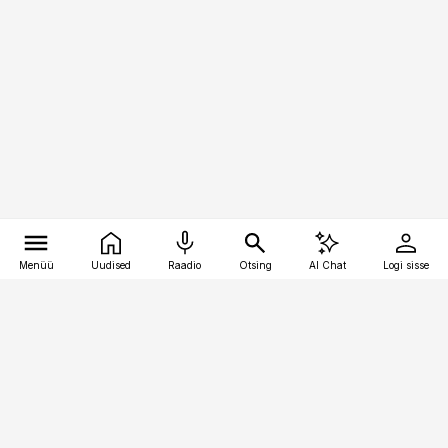
Menüü
Uudised
Raadio
Otsing
AI Chat
Logi sisse
Vana-Lõuna 39/1, 19094 Tallinn
(+372) 667 0111
toostusuudised@toostusuudised.ee