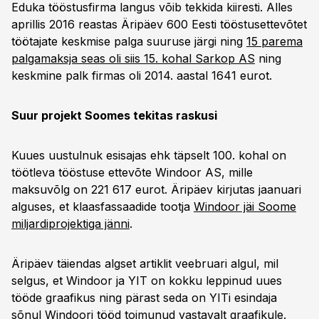
Eduka tööstusfirma langus võib tekkida kiiresti. Alles
aprillis 2016 reastas Äripäev 600 Eesti tööstusettevõtet
töötajate keskmise palga suuruse järgi ning
15 parema
palgamaksja seas oli siis 15. kohal Sarkop AS
ning
keskmine palk firmas oli 2014. aastal 1641 eurot.
Suur projekt Soomes tekitas raskusi
Kuues uustulnuk esisajas ehk täpselt 100. kohal on
töötleva tööstuse ettevõte Windoor AS, mille
maksuvõlg on 221 617 eurot. Äripäev kirjutas jaanuari
alguses, et klaasfassaadide tootja
Windoor jäi Soome
miljardiprojektiga jänni
.
Äripäev täiendas algset artiklit veebruari algul, mil
selgus, et Windoor ja YIT on kokku leppinud uues
tööde graafikus ning pärast seda on YITi esindaja
sõnul Windoori tööd toimunud vastavalt graafikule.