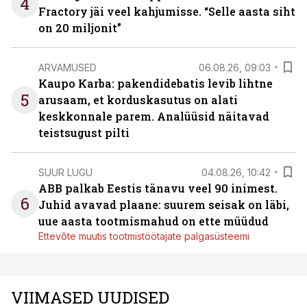
4
Fractory jäi veel kahjumisse. “Selle aasta siht
on 20 miljonit”
ARVAMUSED
06.08.26, 09:03
Kaupo Karba: pakendidebatis levib lihtne
5
arusaam, et korduskasutus on alati
keskkonnale parem. Analüüsid näitavad
teistsugust pilti
SUUR LUGU
04.08.26, 10:42
ABB palkab Eestis tänavu veel 90 inimest.
6
Juhid avavad plaane: suurem seisak on läbi,
uue aasta tootmismahud on ette müüdud
Ettevõte muutis tootmistöötajate palgasüsteemi
VIIMASED UUDISED