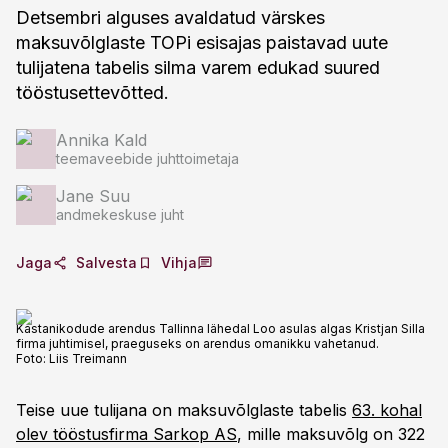
Detsembri alguses avaldatud värskes
maksuvõlglaste TOPi esisajas paistavad uute
tulijatena tabelis silma varem edukad suured
tööstusettevõtted.
Annika Kald
teemaveebide juhttoimetaja
Jane Suu
andmekeskuse juht
Jaga
Salvesta
Vihja
Kastanikodude arendus Tallinna lähedal Loo asulas algas Kristjan Silla
firma juhtimisel, praeguseks on arendus omanikku vahetanud.
Foto:
Liis Treimann
Teise uue tulijana on maksuvõlglaste tabelis
63. kohal
olev tööstusfirma Sarkop AS
, mille maksuvõlg on 322