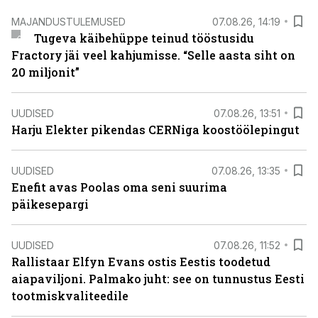
MAJANDUSTULEMUSED
07.08.26, 14:19
Tugeva käibehüppe teinud tööstusidu
Fractory jäi veel kahjumisse. “Selle aasta siht on
20 miljonit”
UUDISED
07.08.26, 13:51
Harju Elekter pikendas CERNiga koostöölepingut
UUDISED
07.08.26, 13:35
Enefit avas Poolas oma seni suurima
päikesepargi
UUDISED
07.08.26, 11:52
Rallistaar Elfyn Evans ostis Eestis toodetud
aiapaviljoni. Palmako juht: see on tunnustus Eesti
tootmiskvaliteedile