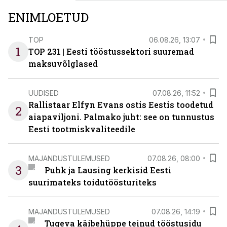
ENIMLOETUD
TOP
06.08.26, 13:07
1
TOP 231 | Eesti tööstussektori suuremad
maksuvõlglased
UUDISED
07.08.26, 11:52
Rallistaar Elfyn Evans ostis Eestis toodetud
2
aiapaviljoni. Palmako juht: see on tunnustus
Eesti tootmiskvaliteedile
MAJANDUSTULEMUSED
07.08.26, 08:00
3
Puhk ja Lausing kerkisid Eesti
suurimateks toidutöösturiteks
MAJANDUSTULEMUSED
07.08.26, 14:19
Tugeva käibehüppe teinud tööstusidu