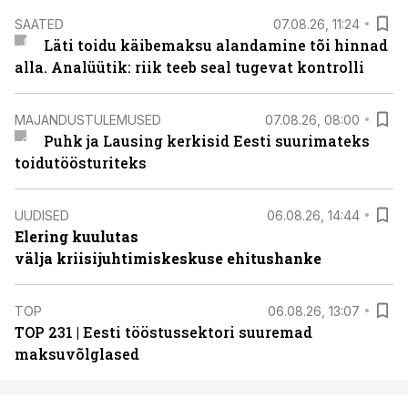
SAATED
07.08.26, 11:24
Läti toidu käibemaksu alandamine tõi hinnad
alla. Analüütik: riik teeb seal tugevat kontrolli
MAJANDUSTULEMUSED
07.08.26, 08:00
Puhk ja Lausing kerkisid Eesti suurimateks
toidutöösturiteks
UUDISED
06.08.26, 14:44
Elering kuulutas
välja kriisijuhtimiskeskuse ehitushanke
TOP
06.08.26, 13:07
TOP 231 | Eesti tööstussektori suuremad
maksuvõlglased