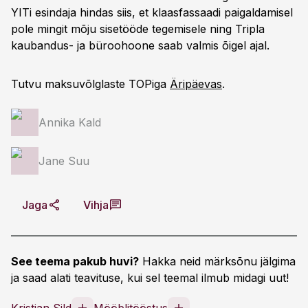
YITi esindaja hindas siis, et klaasfassaadi paigaldamisel
pole mingit mõju sisetööde tegemisele ning Tripla
kaubandus- ja büroohoone saab valmis õigel ajal.
Tutvu maksuvõlglaste TOPiga
Äripäevas
.
Annika Kald
Jane Suu
Jaga
Vihja
See teema pakub huvi?
Hakka neid märksõnu jälgima
ja saad alati teavituse, kui sel teemal ilmub midagi uut!