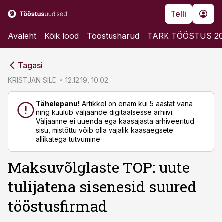
Telli
Avaleht
Kõik lood
Tööstusharud
TARK TÖÖSTUS 2
cebook
cebook
Tagasi
Twitter)
Twitter)
KRISTJAN SILD
12.12.19, 10:02
kedIn
kedIn
Tähelepanu!
Artikkel on enam kui 5 aastat vana
ning kuulub väljaande digitaalsesse arhiivi.
ail
ail
Väljaanne ei uuenda ega kaasajasta arhiveeritud
sisu, mistõttu võib olla vajalik kaasaegsete
k
k
allikatega tutvumine
Maksuvõlglaste TOP: uute
tulijatena sisenesid suured
tööstusfirmad