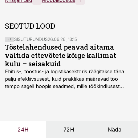
Kristjan Sild
Mööblitööstus
SEOTUD LOOD
SISUTURUNDUS
26.06.26, 13:15
ST
Tõstelahendused peavad aitama
vältida ettevõtete kõige kallimat
kulu – seisakuid
Ehitus-, tööstus- ja logistikasektoris räägitakse täna
palju efektiivsusest, kuid praktikas määravad töö
tempo sageli hoopis seadmed, mille töökindlusest
sõltub kogu objekti või tootmise sujuvus. Kui tõstuk
seisab, töö katkeb või masin ei vasta töötingimustele,
ei tähenda see ettevõtte jaoks ainult tehnilist
probleemi, vaid otsest rahalist kulu, venivaid tähtaegu
ja suuremaid riske tööohutusele.
24H
72H
Nädal