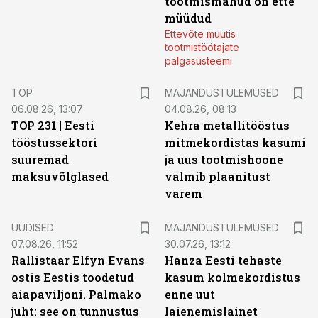
tootmismahud on ette
müüdud
Ettevõte muutis
tootmistöötajate
palgasüsteemi
TOP
MAJANDUSTULEMUSED
06.08.26, 13:07
04.08.26, 08:13
TOP 231 | Eesti
Kehra metallitööstus
tööstussektori
mitmekordistas kasumi
suuremad
ja uus tootmishoone
maksuvõlglased
valmib plaanitust
varem
UUDISED
MAJANDUSTULEMUSED
07.08.26, 11:52
30.07.26, 13:12
Rallistaar Elfyn Evans
Hanza Eesti tehaste
ostis Eestis toodetud
kasum kolmekordistus
aiapaviljoni. Palmako
enne uut
juht: see on tunnustus
laienemislainet