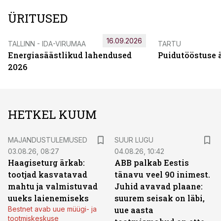
ÜRITUSED
16.09.2026
TALLINN - IDA-VIRUMAA
TARTU
Energiasäästlikud lahendused
Puidutööstuse 
2026
HETKEL KUUM
MAJANDUSTULEMUSED
SUUR LUGU
03.08.26, 08:27
04.08.26, 10:42
Haagiseturg ärkab:
ABB palkab Eestis
tootjad kasvatavad
tänavu veel 90 inimest.
mahtu ja valmistuvad
Juhid avavad plaane:
uueks laienemiseks
suurem seisak on läbi,
Bestnet avab uue müügi- ja
uue aasta
tootmiskeskuse