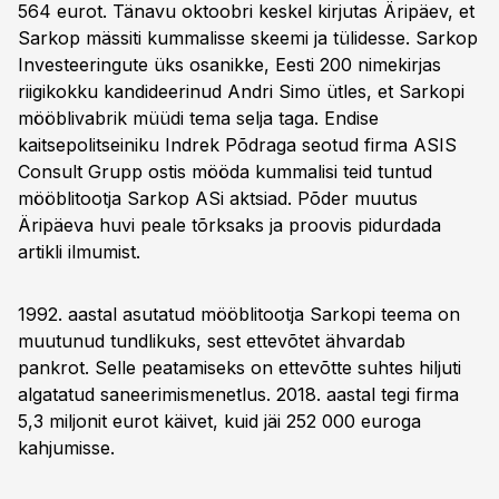
564 eurot. Tänavu oktoobri keskel kirjutas Äripäev, et
Sarkop mässiti kummalisse skeemi ja tülidesse. Sarkop
Investeeringute üks osanikke, Eesti 200 nimekirjas
riigikokku kandideerinud Andri Simo ütles, et Sarkopi
mööblivabrik müüdi tema selja taga. Endise
kaitsepolitseiniku Indrek Põdraga seotud firma ASIS
Consult Grupp ostis mööda kummalisi teid tuntud
mööblitootja Sarkop ASi aktsiad. Põder muutus
Äripäeva huvi peale tõrksaks ja proovis pidurdada
artikli ilmumist.
1992. aastal asutatud mööblitootja Sarkopi teema on
muutunud tundlikuks, sest ettevõtet ähvardab
pankrot. Selle peatamiseks on ettevõtte suhtes hiljuti
algatatud saneerimismenetlus. 2018. aastal tegi firma
5,3 miljonit eurot käivet, kuid jäi 252 000 euroga
kahjumisse.