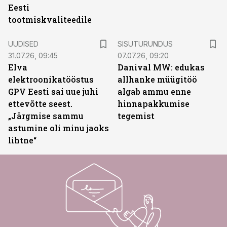
Eesti
tootmiskvaliteedile
ST
UUDISED
SISUTURUNDUS
31.07.26, 09:45
07.07.26, 09:20
Elva
Danival MW: edukas
elektroonikatööstus
allhanke müügitöö
GPV Eesti sai uue juhi
algab ammu enne
ettevõtte seest.
hinnapakkumise
„Järgmise sammu
tegemist
astumine oli minu jaoks
lihtne“