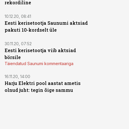
rekordiline
10.12.20, 08:41
Eesti kerisetootja Saunumi aktsiad
pakuti 10-kordselt üle
30.11.20, 07:52
Eesti kerisetootja viib aktsiad
börsile
Täiendatud Saunumi kommentaariga
16.11.20, 14:00
Harju Elektri pool aastat ametis
olnud juht: tegin õige sammu