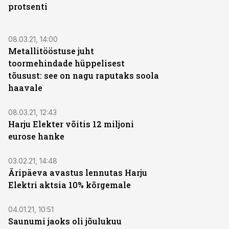
protsenti
08.03.21, 14:00
Metallitööstuse juht
toormehindade hüppelisest
tõusust: see on nagu raputaks soola
haavale
08.03.21, 12:43
Harju Elekter võitis 12 miljoni
eurose hanke
03.02.21, 14:48
Äripäeva avastus lennutas Harju
Elektri aktsia 10% kõrgemale
04.01.21, 10:51
Saunumi jaoks oli jõulukuu