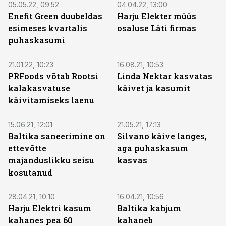
05.05.22, 09:52
04.04.22, 13:00
Enefit Green duubeldas
Harju Elekter müüs
esimeses kvartalis
osaluse Läti firmas
puhaskasumi
21.01.22, 10:23
16.08.21, 10:53
PRFoods võtab Rootsi
Linda Nektar kasvatas
kalakasvatuse
käivet ja kasumit
käivitamiseks laenu
15.06.21, 12:01
21.05.21, 17:13
Baltika saneerimine on
Silvano käive langes,
ettevõtte
aga puhaskasum
majanduslikku seisu
kasvas
kosutanud
28.04.21, 10:10
16.04.21, 10:56
Harju Elektri kasum
Baltika kahjum
kahanes pea 60
kahaneb