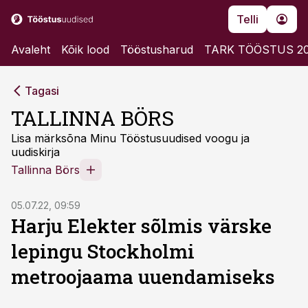
Telli
Avaleht
Kõik lood
Tööstusharud
TARK TÖÖSTUS 2
Tagasi
TALLINNA BÖRS
Lisa märksõna Minu Tööstusuudised voogu ja
uudiskirja
Tallinna Börs
05.07.22, 09:59
Harju Elekter sõlmis värske
lepingu Stockholmi
metroojaama uuendamiseks