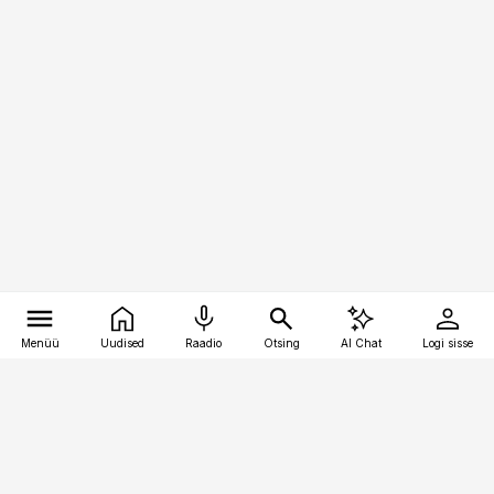
Menüü
Uudised
Raadio
Otsing
AI Chat
Logi sisse
Vana-Lõuna 39/1, 19094 Tallinn
(+372) 667 0111