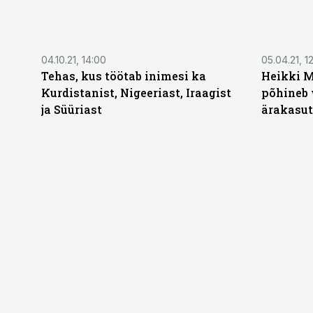
04.10.21, 14:00
05.04.21, 1
Tehas, kus töötab inimesi ka
Heikki M
Kurdistanist, Nigeeriast, Iraagist
põhineb 
ja Süüriast
ärakasut