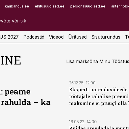
kaubandus.ee
ehitusuudised.ee
personaliuudised.ee
aritehnolo
Infopank
Radar
US 2027
Podcastid
Videod
Üritused
Sisuturundus
T
INE
Lisa märksõna Minu Tööstusu
25.12.25, 12:00
a: peame
Ekspert: parendusideede 
töötajale rahalise preem
 rahulda – ka
maksmine ei pruugi olla
16.05.22, 14:00
Kuidas arendada ja muut