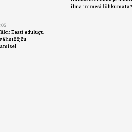
ilma inimesi lõhkumata?
2:05
äki: Eesti edulugu
välistööjõu
amisel