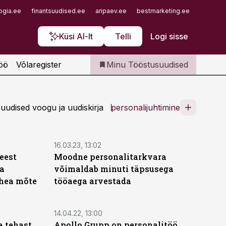
Iseteenindus
ogia.ee
finantsuudised.ee
aripaev.ee
bestmarketing.ee
finantsu
Telli Tööstusuudised
Küsi AI-lt
Telli
Logi sisse
öö
Võlaregister
Minu Tööstusuudised
udised voogu ja uudiskirja
personalijuhtimine
16.03.23, 13:02
eest
Moodne personalitarkvara
ia
võimaldab minuti täpsusega
 hea mõte
tööaega arvestada
14.04.22, 13:00
a tehast
Apollo Grupp on personalitöö