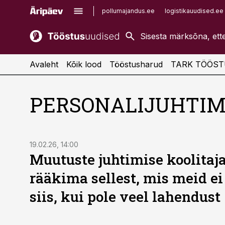
pollumajandus.ee
logistikauudised.ee
kaubandus.ee
imelineajalugu.ee
kinnisvarauudised.ee
imelineteadus.ee
Avaleht
Kõik lood
Tööstusharud
TARK TÖÖST
PERSONALIJUHTIM
19.02.26, 14:00
Muutuste juhtimise koolitaj
rääkima sellest, mis meid ei
siis, kui pole veel lahendust