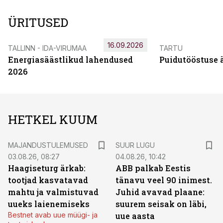
ÜRITUSED
16.09.2026
TALLINN - IDA-VIRUMAA
TARTU
Energiasäästlikud lahendused
Puidutööstuse 
2026
HETKEL KUUM
MAJANDUSTULEMUSED
SUUR LUGU
03.08.26, 08:27
04.08.26, 10:42
Haagiseturg ärkab:
ABB palkab Eestis
tootjad kasvatavad
tänavu veel 90 inimest.
mahtu ja valmistuvad
Juhid avavad plaane:
uueks laienemiseks
suurem seisak on läbi,
Bestnet avab uue müügi- ja
uue aasta