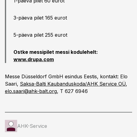
1-päeva pilet 60 eurot
3-päeva pilet 165 eurot
5-päeva pilet 255 eurot
Ostke messipilet messi kodulehelt:
www.drupa.com
Messe Düsseldorf GmbH esindus Eestis, kontakt: Elo
Saari,
Saksa-Balti Kaubanduskoda/AHK Service OÜ
,
elo.saari@ahk-balt.org
, T 627 6946
AHK-Service