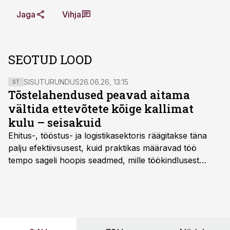
Jaga
Vihja
SEOTUD LOOD
SISUTURUNDUS
26.06.26, 13:15
ST
Tõstelahendused peavad aitama
vältida ettevõtete kõige kallimat
kulu – seisakuid
Ehitus-, tööstus- ja logistikasektoris räägitakse täna
palju efektiivsusest, kuid praktikas määravad töö
tempo sageli hoopis seadmed, mille töökindlusest
sõltub kogu objekti või tootmise sujuvus. Kui tõstuk
seisab, töö katkeb või masin ei vasta töötingimustele,
ei tähenda see ettevõtte jaoks ainult tehnilist
probleemi, vaid otsest rahalist kulu, venivaid tähtaegu
ja suuremaid riske tööohutusele.