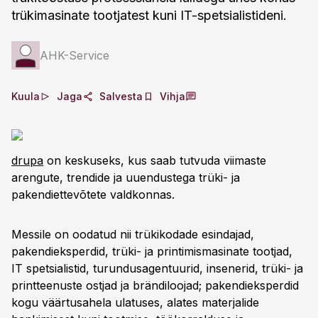
trükimasinate tootjatest kuni IT-spetsialistideni.
AHK-Service
Kuula
Jaga
Salvesta
Vihja
drupa
on keskuseks, kus saab tutvuda viimaste
arengute, trendide ja uuendustega trüki- ja
pakendiettevõtete valdkonnas.
Messile on oodatud nii trükikodade esindajad,
pakendieksperdid, trüki- ja printimismasinate tootjad,
IT spetsialistid, turundusagentuurid, insenerid, trüki- ja
printteenuste ostjad ja brändiloojad; pakendieksperdid
kogu väärtusahela ulatuses, alates materjalide