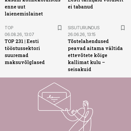
enne uut
ei tabanud
laienemislainet
ST
TOP
SISUTURUNDUS
06.08.26, 13:07
26.06.26, 13:15
TOP 231 | Eesti
Tõstelahendused
tööstussektori
peavad aitama vältida
suuremad
ettevõtete kõige
maksuvõlglased
kallimat kulu –
seisakuid