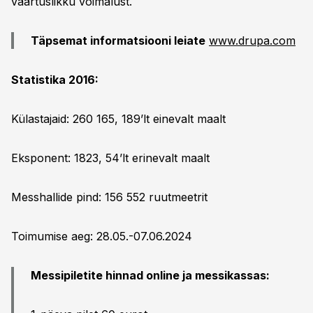
väärtuslikku võimalust.
Täpsemat informatsiooni leiate
www.drupa.com
Statistika 2016:
Külastajaid: 260 165, 189’lt einevalt maalt
Eksponent: 1823, 54’lt erinevalt maalt
Messhallide pind: 156 552 ruutmeetrit
Toimumise aeg: 28.05.-07.06.2024
Messipiletite hinnad online ja messikassas: