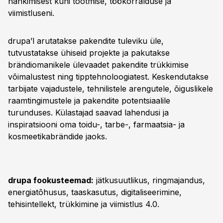
hankimisest kuni tootmise, töökorralduse ja
viimistluseni.
drupa’l arutatakse pakendite tuleviku üle,
tutvustatakse ühiseid projekte ja pakutakse
brändiomanikele ülevaadet pakendite trükkimise
võimalustest ning tipptehnoloogiatest. Keskendutakse
tarbijate vajadustele, tehnilistele arengutele, õiguslikele
raamtingimustele ja pakendite potentsiaalile
turunduses. Külastajad saavad lahendusi ja
inspiratsiooni oma toidu-, tarbe-, farmaatsia- ja
kosmeetikabrändide jaoks.
drupa fookusteemad:
jätkusuutlikus, ringmajandus,
energiatõhusus, taaskasutus, digitaliseerimine,
tehisintellekt, trükkimine ja viimistlus 4.0.