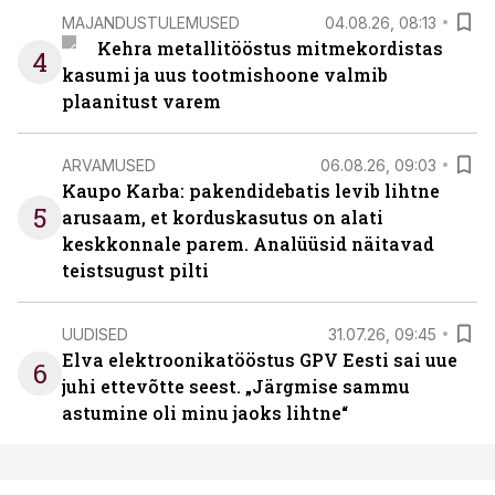
MAJANDUSTULEMUSED
04.08.26, 08:13
Kehra metallitööstus mitmekordistas
4
kasumi ja uus tootmishoone valmib
plaanitust varem
ARVAMUSED
06.08.26, 09:03
Kaupo Karba: pakendidebatis levib lihtne
5
arusaam, et korduskasutus on alati
keskkonnale parem. Analüüsid näitavad
teistsugust pilti
UUDISED
31.07.26, 09:45
Elva elektroonikatööstus GPV Eesti sai uue
6
juhi ettevõtte seest. „Järgmise sammu
astumine oli minu jaoks lihtne“