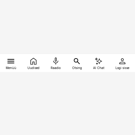
Menüü
Uudised
Raadio
Otsing
AI Chat
Logi sisse
Vana-Lõuna 39/1, 19094 Tallinn
(+372) 667 0111
toostusuudised@toostusuudised.ee
Telli
Reklaam