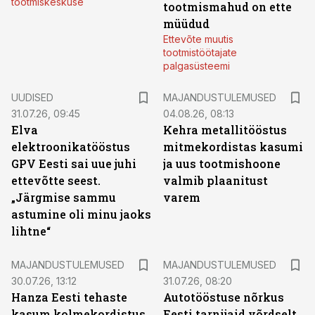
tootmiskeskuse
tootmismahud on ette
müüdud
Ettevõte muutis
tootmistöötajate
palgasüsteemi
UUDISED
MAJANDUSTULEMUSED
31.07.26, 09:45
04.08.26, 08:13
Elva
Kehra metallitööstus
elektroonikatööstus
mitmekordistas kasumi
GPV Eesti sai uue juhi
ja uus tootmishoone
ettevõtte seest.
valmib plaanitust
„Järgmise sammu
varem
astumine oli minu jaoks
lihtne“
MAJANDUSTULEMUSED
MAJANDUSTULEMUSED
30.07.26, 13:12
31.07.26, 08:20
Hanza Eesti tehaste
Autotööstuse nõrkus
kasum kolmekordistus
Eesti tarnijaid võrdselt