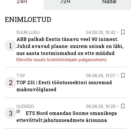
24H
72H
Nädal
ENIMLOETUD
SUUR LUGU
04.08.26, 10:42
ABB palkab Eestis tänavu veel 90 inimest.
1
Juhid avavad plaane: suurem seisak on läbi,
uue aasta tootmismahud on ette müüdud
Ettevõte muutis tootmistöötajate palgasüsteemi
TOP
06.08.26, 13:07
2
TOP 231 | Eesti tööstussektori suuremad
maksuvõlglased
UUDISED
06.08.26, 10:29
3
ETS Nord omandas Soome omanikega
ettevõttelt jahutusseadmete ärisuuna