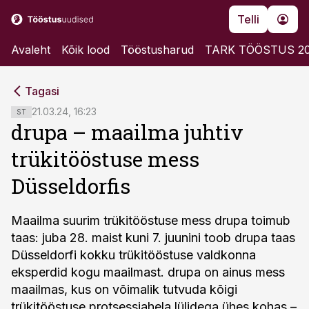
Telli
Avaleht
Kõik lood
Tööstusharud
TARK TÖÖSTUS 2
cebook
cebook
Tagasi
Twitter)
Twitter)
21.03.24, 16:23
ST
drupa – maailma juhtiv
kedIn
kedIn
trükitööstuse mess
ail
ail
Düsseldorfis
k
k
Maailma suurim trükitööstuse mess drupa toimub
taas: juba 28. maist kuni 7. juunini toob drupa taas
Düsseldorfi kokku trükitööstuse valdkonna
eksperdid kogu maailmast. drupa on ainus mess
maailmas, kus on võimalik tutvuda kõigi
trükitööstuse protsessiahela lülidega ühes kohas –