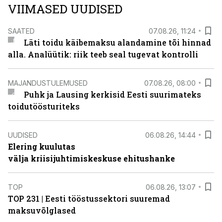
VIIMASED UUDISED
SAATED
07.08.26, 11:24
Läti toidu käibemaksu alandamine tõi hinnad
alla. Analüütik: riik teeb seal tugevat kontrolli
MAJANDUSTULEMUSED
07.08.26, 08:00
Puhk ja Lausing kerkisid Eesti suurimateks
toidutöösturiteks
UUDISED
06.08.26, 14:44
Elering kuulutas
välja kriisijuhtimiskeskuse ehitushanke
TOP
06.08.26, 13:07
TOP 231 | Eesti tööstussektori suuremad
maksuvõlglased