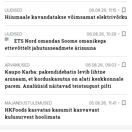
UUDISED
06.08.26, 11:15
Hiiumaale kavandatakse võimsamat elektrivõrku
UUDISED
06.08.26, 10:29
ETS Nord omandas Soome omanikega
ettevõttelt jahutusseadmete ärisuuna
ARVAMUSED
06.08.26, 09:03
Kaupo Karba: pakendidebatis levib lihtne
arusaam, et korduskasutus on alati keskkonnale
parem. Analüüsid näitavad teistsugust pilti
MAJANDUSTULEMUSED
05.08.26, 11:41
HKFoods kasvatas kasumit kasvavast
kulusurvest hoolimata