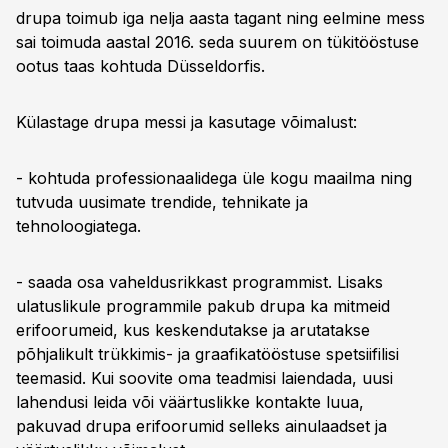
drupa toimub iga nelja aasta tagant ning eelmine mess
sai toimuda aastal 2016. seda suurem on tükitööstuse
ootus taas kohtuda Düsseldorfis.
Külastage drupa messi ja kasutage võimalust:
- kohtuda professionaalidega üle kogu maailma ning
tutvuda uusimate trendide, tehnikate ja
tehnoloogiatega.
- saada osa vaheldusrikkast programmist. Lisaks
ulatuslikule programmile pakub drupa ka mitmeid
erifoorumeid, kus keskendutakse ja arutatakse
põhjalikult trükkimis- ja graafikatööstuse spetsiifilisi
teemasid. Kui soovite oma teadmisi laiendada, uusi
lahendusi leida või väärtuslikke kontakte luua,
pakuvad drupa erifoorumid selleks ainulaadset ja