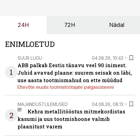
tulevasteks arenguteks. Lihtsalt roboti lisamine
enamasti oodatud tulemust ei too, nendib tootmise ja
tööstuse automatiseerimislahenduste arendaja Smitech
24H
72H
Nädal
OÜ tegevjuht Sander Mitendorf.
ENIMLOETUD
SUUR LUGU
04.08.26, 10:42
ABB palkab Eestis tänavu veel 90 inimest.
1
Juhid avavad plaane: suurem seisak on läbi,
uue aasta tootmismahud on ette müüdud
Ettevõte muutis tootmistöötajate palgasüsteemi
MAJANDUSTULEMUSED
04.08.26, 08:13
Kehra metallitööstus mitmekordistas
2
kasumi ja uus tootmishoone valmib
plaanitust varem