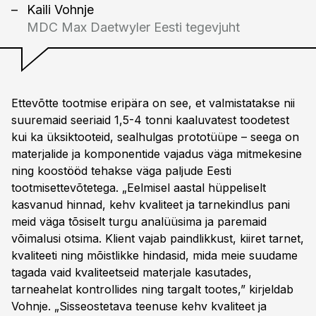
Kaili Vohnje
MDC Max Daetwyler Eesti tegevjuht
Ettevõtte tootmise eripära on see, et valmistatakse nii
suuremaid seeriaid 1,5-4 tonni kaaluvatest toodetest
kui ka üksiktooteid, sealhulgas prototüüpe – seega on
materjalide ja komponentide vajadus väga mitmekesine
ning koostööd tehakse väga paljude Eesti
tootmisettevõtetega. „Eelmisel aastal hüppeliselt
kasvanud hinnad, kehv kvaliteet ja tarnekindlus pani
meid väga tõsiselt turgu analüüsima ja paremaid
võimalusi otsima. Klient vajab paindlikkust, kiiret tarnet,
kvaliteeti ning mõistlikke hindasid, mida meie suudame
tagada vaid kvaliteetseid materjale kasutades,
tarneahelat kontrollides ning targalt tootes,” kirjeldab
Vohnje. „Sisseostetava teenuse kehv kvaliteet ja