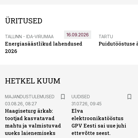
ÜRITUSED
16.09.2026
TALLINN - IDA-VIRUMAA
TARTU
Energiasäästlikud lahendused
Puidutööstuse 
2026
HETKEL KUUM
MAJANDUSTULEMUSED
UUDISED
03.08.26, 08:27
31.07.26, 09:45
Haagiseturg ärkab:
Elva
tootjad kasvatavad
elektroonikatööstus
mahtu ja valmistuvad
GPV Eesti sai uue juhi
uueks laienemiseks
ettevõtte seest.