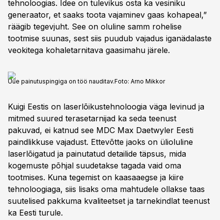
tehnoloogias. Idee on tulevikus osta ka vesiniku
generaator, et saaks toota vajaminev gaas kohapeal,”
räägib tegevjuht. See on oluline samm rohelise
tootmise suunas, sest siis puudub vajadus iganädalaste
veokitega kohaletarnitava gaasimahu järele.
Uue painutuspingiga on töö nauditav.
Foto:
Arno Mikkor
Kuigi Eestis on laserlõikustehnoloogia väga levinud ja
mitmed suured terasetarnijad ka seda teenust
pakuvad, ei katnud see MDC Max Daetwyler Eesti
paindlikkuse vajadust. Ettevõtte jaoks on ülioluline
laserlõigatud ja painutatud detailide täpsus, mida
kogemuste põhjal suudetakse tagada vaid oma
tootmises. Kuna tegemist on kaasaaegse ja kiire
tehnoloogiaga, siis lisaks oma mahtudele ollakse taas
suutelised pakkuma kvaliteetset ja tarnekindlat teenust
ka Eesti turule.