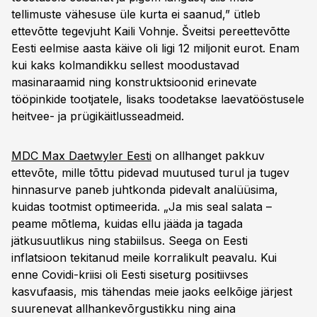
tellimuste vähesuse üle kurta ei saanud,” ütleb
ettevõtte tegevjuht Kaili Vohnje. Šveitsi pereettevõtte
Eesti eelmise aasta käive oli ligi 12 miljonit eurot. Enam
kui kaks kolmandikku sellest moodustavad
masinaraamid ning konstruktsioonid erinevate
tööpinkide tootjatele, lisaks toodetakse laevatööstusele
heitvee- ja prügikäitlusseadmeid.
MDC Max Daetwyler Eesti
on allhanget pakkuv
ettevõte, mille tõttu pidevad muutused turul ja tugev
hinnasurve paneb juhtkonda pidevalt analüüsima,
kuidas tootmist optimeerida. „Ja mis seal salata –
peame mõtlema, kuidas ellu jääda ja tagada
jätkusuutlikus ning stabiilsus. Seega on Eesti
inflatsioon tekitanud meile korralikult peavalu. Kui
enne Covidi-kriisi oli Eesti siseturg positiivses
kasvufaasis, mis tähendas meie jaoks eelkõige järjest
suurenevat allhankevõrgustikku ning aina