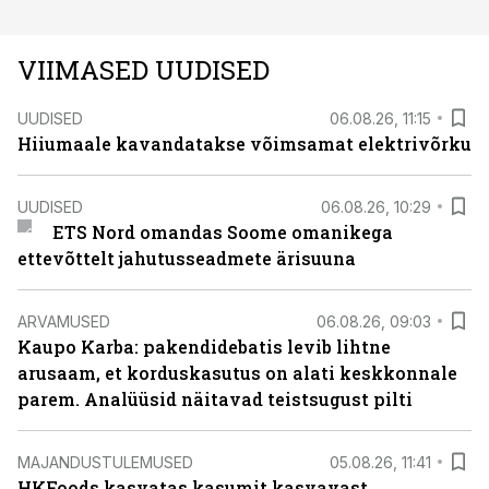
VIIMASED UUDISED
UUDISED
06.08.26, 11:15
Hiiumaale kavandatakse võimsamat elektrivõrku
UUDISED
06.08.26, 10:29
ETS Nord omandas Soome omanikega
ettevõttelt jahutusseadmete ärisuuna
ARVAMUSED
06.08.26, 09:03
Kaupo Karba: pakendidebatis levib lihtne
arusaam, et korduskasutus on alati keskkonnale
parem. Analüüsid näitavad teistsugust pilti
MAJANDUSTULEMUSED
05.08.26, 11:41
HKFoods kasvatas kasumit kasvavast