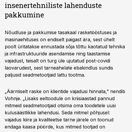
insenertehniliste lahenduste
pakkumine
Nõudluse ja pakkumise tasakaal rasketööstuses ja
masinaehituses on endiselt paigast ära, sest ühelt
poolt üritatakse ennustada sõja tõttu kaotatud tehnika
ja infrastruktuuride asendamise ning taastamise
vajadust, teisalt on turg üle ujutatud post-covidi
laovarudest, sest tarneahelate ebakindlus sundis
paljusid seadmetootjaid lattu tootma.
„Äärmiselt raske on klientide vajadusi hinnata,” nendib
Vohnje. „Lisaks eeltoodule on kriisiaastad pannud
mitmeid seadmetootjaid otsima oma toodetele uusi
kulusäästlikke lahendusi. Seda mitmel põhjusel:
vajadus kiire ja kvaliteetse tarne järele on toonud
endaga kaasa pöörde, kus mitmed tootjad on