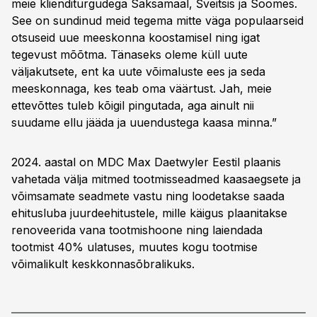
meie klienditurgudega Saksamaal, Šveitsis ja Soomes.
See on sundinud meid tegema mitte väga populaarseid
otsuseid uue meeskonna koostamisel ning igat
tegevust mõõtma. Tänaseks oleme küll uute
väljakutsete, ent ka uute võimaluste ees ja seda
meeskonnaga, kes teab oma väärtust. Jah, meie
ettevõttes tuleb kõigil pingutada, aga ainult nii
suudame ellu jääda ja uuendustega kaasa minna.”
2024. aastal on MDC Max Daetwyler Eestil plaanis
vahetada välja mitmed tootmisseadmed kaasaegsete ja
võimsamate seadmete vastu ning loodetakse saada
ehitusluba juurdeehitustele, mille käigus plaanitakse
renoveerida vana tootmishoone ning laiendada
tootmist 40% ulatuses, muutes kogu tootmise
võimalikult keskkonnasõbralikuks.