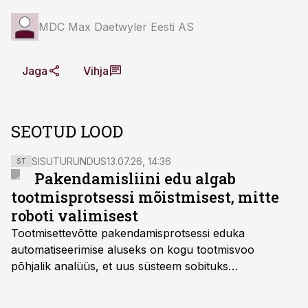
MDC Max Daetwyler Eesti AS
Jaga
Vihja
SEOTUD LOOD
SISUTURUNDUS
13.07.26, 14:36
ST
Pakendamisliini edu algab
tootmisprotsessi mõistmisest, mitte
roboti valimisest
Tootmisettevõtte pakendamisprotsessi eduka
automatiseerimise aluseks on kogu tootmisvoo
põhjalik analüüs, et uus süsteem sobituks
olemasolevasse keskkonda, aitaks vähendada
tööjõuvajadust ning oleks valmis ka ettevõtte