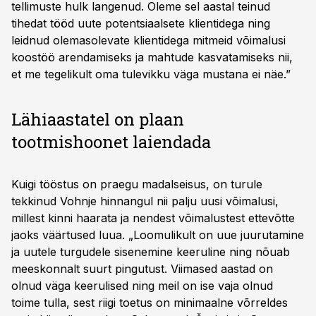
tellimuste hulk langenud. Oleme sel aastal teinud
tihedat tööd uute potentsiaalsete klientidega ning
leidnud olemasolevate klientidega mitmeid võimalusi
koostöö arendamiseks ja mahtude kasvatamiseks nii,
et me tegelikult oma tulevikku väga mustana ei näe.”
Lähiaastatel on plaan
tootmishoonet laiendada
Kuigi tööstus on praegu madalseisus, on turule
tekkinud Vohnje hinnangul nii palju uusi võimalusi,
millest kinni haarata ja nendest võimalustest ettevõtte
jaoks väärtused luua. „Loomulikult on uue juurutamine
ja uutele turgudele sisenemine keeruline ning nõuab
meeskonnalt suurt pingutust. Viimased aastad on
olnud väga keerulised ning meil on ise vaja olnud
toime tulla, sest riigi toetus on minimaalne võrreldes