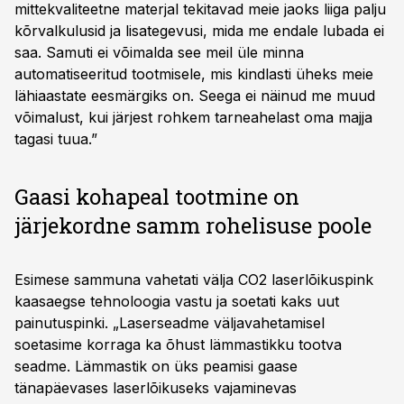
mittekvaliteetne materjal tekitavad meie jaoks liiga palju
kõrvalkulusid ja lisategevusi, mida me endale lubada ei
saa. Samuti ei võimalda see meil üle minna
automatiseeritud tootmisele, mis kindlasti üheks meie
lähiaastate eesmärgiks on. Seega ei näinud me muud
võimalust, kui järjest rohkem tarneahelast oma majja
tagasi tuua.”
Gaasi kohapeal tootmine on
järjekordne samm rohelisuse poole
Esimese sammuna vahetati välja CO2 laserlõikuspink
kaasaegse tehnoloogia vastu ja soetati kaks uut
painutuspinki. „Laserseadme väljavahetamisel
soetasime korraga ka õhust lämmastikku tootva
seadme. Lämmastik on üks peamisi gaase
tänapäevases laserlõikuseks vajaminevas