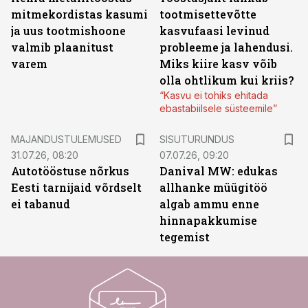
mitmekordistas kasumi
tootmisettevõtte
ja uus tootmishoone
kasvufaasi levinud
valmib plaanitust
probleeme ja lahendusi.
varem
Miks kiire kasv võib
olla ohtlikum kui kriis?
“Kasvu ei tohiks ehitada
ebastabiilsele süsteemile”
ST
MAJANDUSTULEMUSED
SISUTURUNDUS
31.07.26, 08:20
07.07.26, 09:20
Autotööstuse nõrkus
Danival MW: edukas
Eesti tarnijaid võrdselt
allhanke müügitöö
ei tabanud
algab ammu enne
hinnapakkumise
tegemist