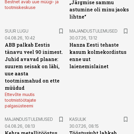
Bestnet avab uue müügi- ja
„Järgmise sammu
tootmiskeskuse
astumine oli minu jaoks
lihtne“
SUUR LUGU
MAJANDUSTULEMUSED
04.08.26, 10:42
30.07.26, 13:12
ABB palkab Eestis
Hanza Eesti tehaste
tänavu veel 90 inimest.
kasum kolmekordistus
Juhid avavad plaane:
enne uut
suurem seisak on läbi,
laienemislainet
uue aasta
tootmismahud on ette
müüdud
Ettevõte muutis
tootmistöötajate
palgasüsteemi
MAJANDUSTULEMUSED
KASULIK
04.08.26, 08:13
30.07.26, 08:15
Kehra metallitööstus
Tööstusjuht lahkab