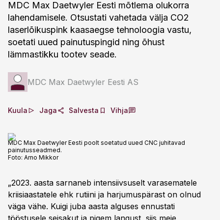
MDC Max Daetwyler Eesti mõtlema olukorra
lahendamisele. Otsustati vahetada välja CO2
laserlõikuspink kaasaegse tehnoloogia vastu,
soetati uued painutuspingid ning õhust
lämmastikku tootev seade.
MDC Max Daetwyler Eesti AS
Kuula
Jaga
Salvesta
Vihja
MDC Max Daetwyler Eesti poolt soetatud uued CNC juhitavad
painutusseadmed.
Foto:
Arno Mikkor
„2023. aasta sarnaneb intensiivsuselt varasematele
kriisiaastatele ehk rutiini ja harjumuspärast on olnud
väga vähe. Kuigi juba aasta alguses ennustati
tööstusele seisakut ja pigem langust, siis meie