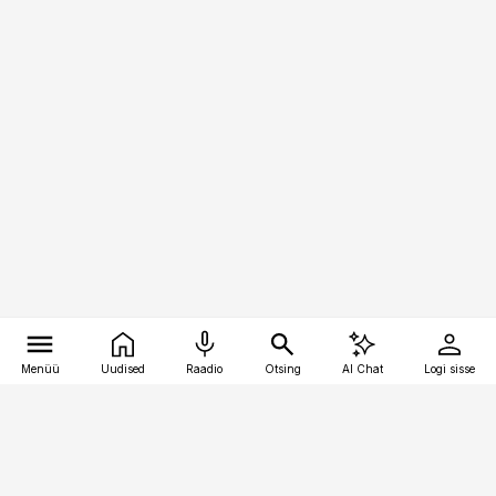
Menüü
Uudised
Raadio
Otsing
AI Chat
Logi sisse
Vana-Lõuna 39/1, 19094 Tallinn