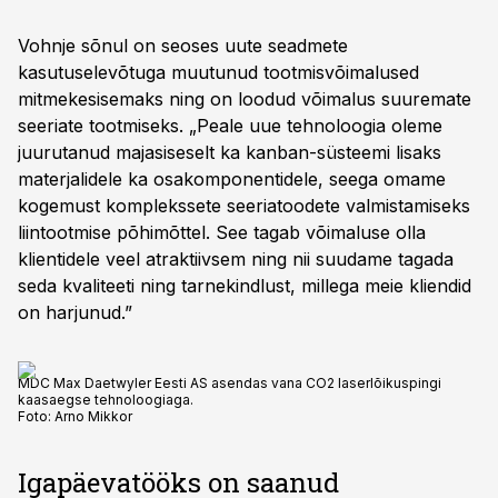
Vohnje sõnul on seoses uute seadmete
kasutuselevõtuga muutunud tootmisvõimalused
mitmekesisemaks ning on loodud võimalus suuremate
seeriate tootmiseks. „Peale uue tehnoloogia oleme
juurutanud majasiseselt ka kanban-süsteemi lisaks
materjalidele ka osakomponentidele, seega omame
kogemust komplekssete seeriatoodete valmistamiseks
liintootmise põhimõttel. See tagab võimaluse olla
klientidele veel atraktiivsem ning nii suudame tagada
seda kvaliteeti ning tarnekindlust, millega meie kliendid
on harjunud.”
MDC Max Daetwyler Eesti AS asendas vana CO2 laserlõikuspingi
kaasaegse tehnoloogiaga.
Foto:
Arno Mikkor
Igapäevatööks on saanud