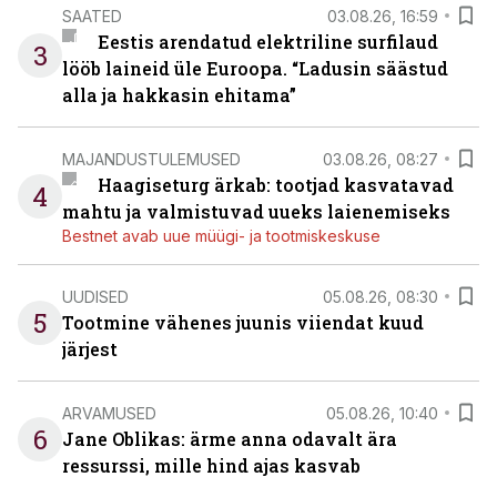
SAATED
03.08.26, 16:59
Eestis arendatud elektriline surfilaud
3
lööb laineid üle Euroopa. “Ladusin säästud
alla ja hakkasin ehitama”
MAJANDUSTULEMUSED
03.08.26, 08:27
Haagiseturg ärkab: tootjad kasvatavad
4
mahtu ja valmistuvad uueks laienemiseks
Bestnet avab uue müügi- ja tootmiskeskuse
UUDISED
05.08.26, 08:30
5
Tootmine vähenes juunis viiendat kuud
järjest
ARVAMUSED
05.08.26, 10:40
6
Jane Oblikas: ärme anna odavalt ära
ressurssi, mille hind ajas kasvab