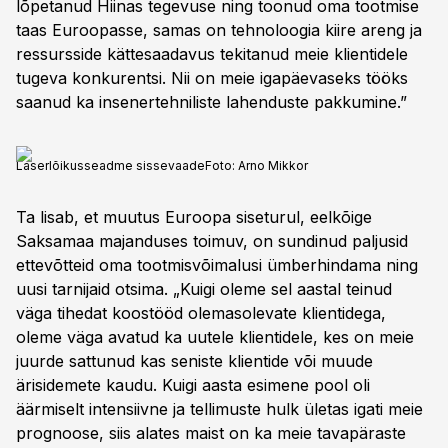
lõpetanud Hiinas tegevuse ning toonud oma tootmise
taas Euroopasse, samas on tehnoloogia kiire areng ja
ressursside kättesaadavus tekitanud meie klientidele
tugeva konkurentsi. Nii on meie igapäevaseks tööks
saanud ka insenertehniliste lahenduste pakkumine.”
Laserlõikusseadme sissevaade
Foto:
Arno Mikkor
Ta lisab, et muutus Euroopa siseturul, eelkõige
Saksamaa majanduses toimuv, on sundinud paljusid
ettevõtteid oma tootmisvõimalusi ümberhindama ning
uusi tarnijaid otsima. „Kuigi oleme sel aastal teinud
väga tihedat koostööd olemasolevate klientidega,
oleme väga avatud ka uutele klientidele, kes on meie
juurde sattunud kas seniste klientide või muude
ärisidemete kaudu. Kuigi aasta esimene pool oli
äärmiselt intensiivne ja tellimuste hulk ületas igati meie
prognoose, siis alates maist on ka meie tavapäraste