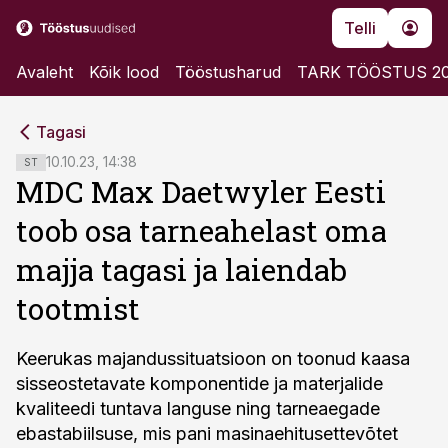
Telli
Avaleht
Kõik lood
Tööstusharud
TARK TÖÖSTUS 2
cebook
cebook
Tagasi
Twitter)
Twitter)
10.10.23, 14:38
ST
MDC Max Daetwyler Eesti
kedIn
kedIn
toob osa tarneahelast oma
ail
ail
majja tagasi ja laiendab
k
k
tootmist
Keerukas majandussituatsioon on toonud kaasa
sisseostetavate komponentide ja materjalide
kvaliteedi tuntava languse ning tarneaegade
ebastabiilsuse, mis pani masinaehitusettevõtet