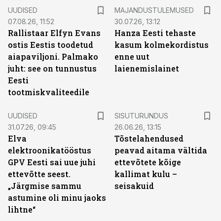
UUDISED
MAJANDUSTULEMUSED
07.08.26, 11:52
30.07.26, 13:12
Rallistaar Elfyn Evans
Hanza Eesti tehaste
ostis Eestis toodetud
kasum kolmekordistus
aiapaviljoni. Palmako
enne uut
juht: see on tunnustus
laienemislainet
Eesti
tootmiskvaliteedile
ST
UUDISED
SISUTURUNDUS
31.07.26, 09:45
26.06.26, 13:15
Elva
Tõstelahendused
elektroonikatööstus
peavad aitama vältida
GPV Eesti sai uue juhi
ettevõtete kõige
ettevõtte seest.
kallimat kulu –
„Järgmise sammu
seisakuid
astumine oli minu jaoks
lihtne“