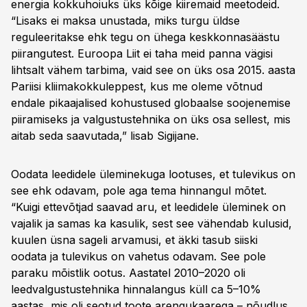
energia kokkuhoiuks üks kõige kiiremaid meetodeid.
“Lisaks ei maksa unustada, miks turgu üldse
reguleeritakse ehk tegu on ühega keskkonnasäästu
piirangutest. Euroopa Liit ei taha meid panna vägisi
lihtsalt vähem tarbima, vaid see on üks osa 2015. aasta
Pariisi kliimakokkuleppest, kus me oleme võtnud
endale pikaajalised kohustused globaalse soojenemise
piiramiseks ja valgustustehnika on üks osa sellest, mis
aitab seda saavutada,” lisab Sigijane.
Oodata leedidele üleminekuga lootuses, et tulevikus on
see ehk odavam, pole aga tema hinnangul mõtet.
“Kuigi ettevõtjad saavad aru, et leedidele üleminek on
vajalik ja samas ka kasulik, sest see vähendab kulusid,
kuulen üsna sageli arvamusi, et äkki tasub siiski
oodata ja tulevikus on vahetus odavam. See pole
paraku mõistlik ootus. Aastatel 2010–2020 oli
leedvalgustustehnika hinnalangus küll ca 5–10%
aastas, mis oli seotud toote arengukaarega – nõudlus