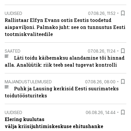
UUDISED
07.08.26, 11:52
Rallistaar Elfyn Evans ostis Eestis toodetud
aiapaviljoni. Palmako juht: see on tunnustus Eesti
tootmiskvaliteedile
SAATED
07.08.26, 11:24
Läti toidu käibemaksu alandamine tõi hinnad
alla. Analüütik: riik teeb seal tugevat kontrolli
MAJANDUSTULEMUSED
07.08.26, 08:00
Puhk ja Lausing kerkisid Eesti suurimateks
toidutöösturiteks
UUDISED
06.08.26, 14:44
Elering kuulutas
välja kriisijuhtimiskeskuse ehitushanke