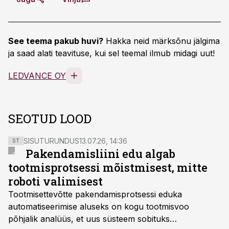
See teema pakub huvi?
Hakka neid märksõnu jälgima
ja saad alati teavituse, kui sel teemal ilmub midagi uut!
LEDVANCE OY
SEOTUD LOOD
SISUTURUNDUS
13.07.26, 14:36
ST
Pakendamisliini edu algab
tootmisprotsessi mõistmisest, mitte
roboti valimisest
Tootmisettevõtte pakendamisprotsessi eduka
automatiseerimise aluseks on kogu tootmisvoo
põhjalik analüüs, et uus süsteem sobituks