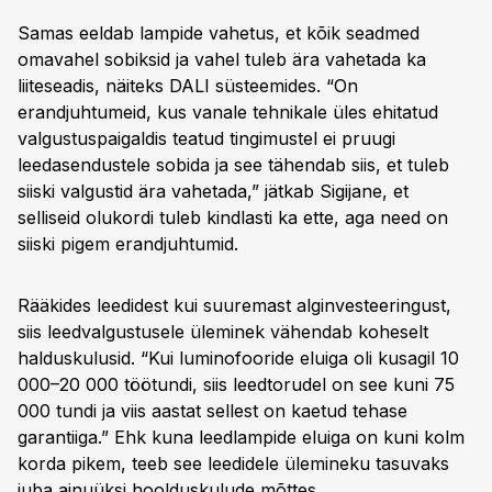
Samas eeldab lampide vahetus, et kõik seadmed
omavahel sobiksid ja vahel tuleb ära vahetada ka
liiteseadis, näiteks DALI süsteemides. “On
erandjuhtumeid, kus vanale tehnikale üles ehitatud
valgustuspaigaldis teatud tingimustel ei pruugi
leedasendustele sobida ja see tähendab siis, et tuleb
siiski valgustid ära vahetada,” jätkab Sigijane, et
selliseid olukordi tuleb kindlasti ka ette, aga need on
siiski pigem erandjuhtumid.
Rääkides leedidest kui suuremast alginvesteeringust,
siis leedvalgustusele üleminek vähendab koheselt
halduskulusid. “Kui luminofooride eluiga oli kusagil 10
000–20 000 töötundi, siis leedtorudel on see kuni 75
000 tundi ja viis aastat sellest on kaetud tehase
garantiiga.” Ehk kuna leedlampide eluiga on kuni kolm
korda pikem, teeb see leedidele ülemineku tasuvaks
juba ainuüksi hoolduskulude mõttes.