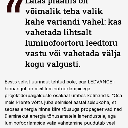
Laias plaanis on
võimalik teha valik
kahe variandi vahel: kas
vahetada lihtsalt
luminofoortoru leed­toru
vastu või vahetada välja
kogu valgusti.
Eestis sellist uuringut tehtud pole, aga LEDVANCE'i
hinnangul on meil luminofoorlampidega
projektide/paigalduste osakaal umbes kolmandik. “Osa
meie kliente võttis juba eelmisel aastal seisukoha, et
seoses energia hinna kiire tõusuga propageerivad nad
üleminekut energia tõhusamatele lahendustele, aga
luminofoorlampide välja vahetamine puudutab veel