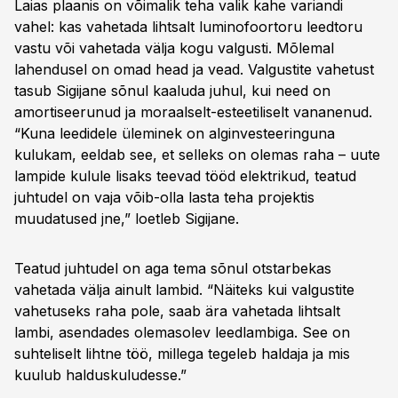
Laias plaanis on võimalik teha valik kahe variandi
vahel: kas vahetada lihtsalt luminofoortoru leedtoru
vastu või vahetada välja kogu valgusti. Mõlemal
lahendusel on omad head ja vead. Valgustite vahetust
tasub Sigijane sõnul kaaluda juhul, kui need on
amortiseerunud ja moraalselt-esteetiliselt vananenud.
“Kuna leedidele üleminek on alginvesteeringuna
kulukam, eeldab see, et selleks on olemas raha – uute
lampide kulule lisaks teevad tööd elektrikud, teatud
juhtudel on vaja võib-olla lasta teha projektis
muudatused jne,” loetleb Sigijane.
Teatud juhtudel on aga tema sõnul otstarbekas
vahetada välja ainult lambid. “Näiteks kui valgustite
vahetuseks raha pole, saab ära vahetada lihtsalt
lambi, asendades olemasolev leedlambiga. See on
suhteliselt lihtne töö, millega tegeleb haldaja ja mis
kuulub halduskuludesse.”