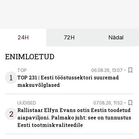
olemasolevasse keskkonda, aitaks vähendada
tööjõuvajadust ning oleks valmis ka ettevõtte
tulevasteks arenguteks. Lihtsalt roboti lisamine
enamasti oodatud tulemust ei too, nendib tootmise ja
tööstuse automatiseerimislahenduste arendaja Smitech
24H
72H
Nädal
OÜ tegevjuht Sander Mitendorf.
ENIMLOETUD
TOP
06.08.26, 13:07
1
TOP 231 | Eesti tööstussektori suuremad
maksuvõlglased
UUDISED
07.08.26, 11:52
Rallistaar Elfyn Evans ostis Eestis toodetud
2
aiapaviljoni. Palmako juht: see on tunnustus
Eesti tootmiskvaliteedile