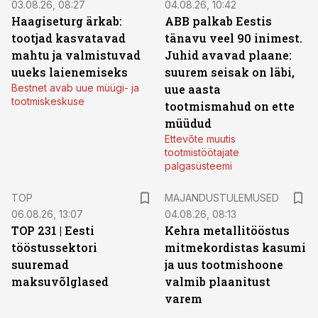
03.08.26, 08:27
04.08.26, 10:42
Haagiseturg ärkab:
ABB palkab Eestis
tootjad kasvatavad
tänavu veel 90 inimest.
mahtu ja valmistuvad
Juhid avavad plaane:
uueks laienemiseks
suurem seisak on läbi,
Bestnet avab uue müügi- ja
uue aasta
tootmiskeskuse
tootmismahud on ette
müüdud
Ettevõte muutis
tootmistöötajate
palgasüsteemi
TOP
MAJANDUSTULEMUSED
06.08.26, 13:07
04.08.26, 08:13
TOP 231 | Eesti
Kehra metallitööstus
tööstussektori
mitmekordistas kasumi
suuremad
ja uus tootmishoone
maksuvõlglased
valmib plaanitust
varem