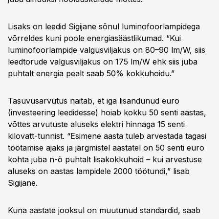
Lisaks on leedid Sigijane sõnul luminofoorlampidega
võrreldes kuni poole energiasäästlikumad. “Kui
luminofoorlampide valgusviljakus on 80–90 lm/W, siis
leedtorude valgusviljakus on 175 lm/W ehk siis juba
puhtalt energia pealt saab 50% kokkuhoidu.”
Tasuvusarvutus näitab, et iga lisandunud euro
(investeering leedidesse) hoiab kokku 50 senti aastas,
võttes arvutuste aluseks elektri hinnaga 15 senti
kilovatt-tunnist. “Esimene aasta tuleb arvestada tagasi
töötamise ajaks ja järgmistel aastatel on 50 senti euro
kohta juba n-ö puhtalt lisakokkuhoid – kui arvestuse
aluseks on aastas lampidele 2000 töötundi,” lisab
Sigijane.
Kuna aastate jooksul on muutunud standardid, saab