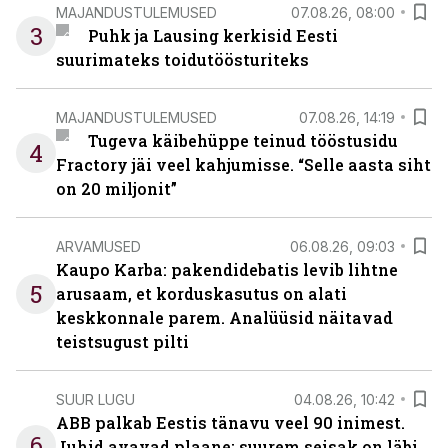
MAJANDUSTULEMUSED
07.08.26, 08:00
3
Puhk ja Lausing kerkisid Eesti
suurimateks toidutöösturiteks
MAJANDUSTULEMUSED
07.08.26, 14:19
Tugeva käibehüppe teinud tööstusidu
4
Fractory jäi veel kahjumisse. “Selle aasta siht
on 20 miljonit”
ARVAMUSED
06.08.26, 09:03
Kaupo Karba: pakendidebatis levib lihtne
5
arusaam, et korduskasutus on alati
keskkonnale parem. Analüüsid näitavad
teistsugust pilti
SUUR LUGU
04.08.26, 10:42
ABB palkab Eestis tänavu veel 90 inimest.
6
Juhid avavad plaane: suurem seisak on läbi,