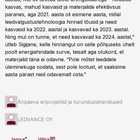
kasvas, mahud kasvasid ja materjalide efektiivsus
paranes, aga 2021. aasta oli esimene aasta, millal
leedvalgustustehnoloogia hinnad tõusid ja need
kasvasid ka 2022. aastal ja kasvavad ka 2023. aastal.
Ning mul on tunne, et need kasvavad ka 2024. aastal,”
ütleb Sigijane, kelle hinnangul on selle põhjuseks ühelt
poolt energiahindade surve, teisalt aga olukord, et
materjalid täna ei odavne. “Pole mõtet leedidele
ülemineku­ga oodata, sest pole lootust, et saaksime
aasta pärast neid odavamalt osta.”
Äripäeva eriprojektid ja turunduslahendused
LEDVANCE OY
Jaga
Vihja