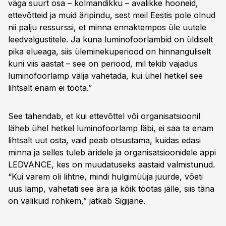
väga suurt osa – kolmandikku – avalikke hooneid,
ettevõtteid ja muid äripindu, sest meil Eestis pole olnud
nii palju ressurssi, et minna ennaktempos üle uutele
leedvalgustitele. Ja kuna luminofoorlambid on üldiselt
pika elueaga, siis üleminekuperiood on hinnanguliselt
kuni viis aastat – see on periood, mil tekib vajadus
luminofoorlamp välja vahetada, kui ühel hetkel see
lihtsalt enam ei tööta.”
See tähendab, et kui ettevõttel või organisatsioonil
läheb ühel hetkel luminofoorlamp läbi, ei saa ta enam
lihtsalt uut osta, vaid peab otsustama, kuidas edasi
minna ja selles tuleb äridele ja organisatsioonidele appi
LEDVANCE, kes on muudatuseks aastaid valmistunud.
“Kui varem oli lihtne, mindi hulgimüüja juurde, võeti
uus lamp, vahetati see ära ja kõik töötas jälle, siis täna
on valikuid rohkem,” jätkab Sigijane.