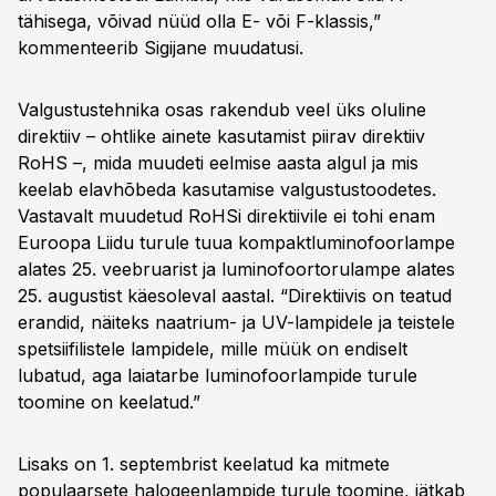
tähisega, võivad nüüd olla E- või F-klassis,”
kommenteerib Sigijane muudatusi.
Valgustustehnika osas rakendub veel üks oluline
direktiiv – ohtlike aine­te kasutamist piirav direktiiv
RoHS –, mida muudeti eelmise aasta algul ja mis
keelab elavhõbeda kasutamise valgustustoodetes.
Vastavalt muudetud RoHSi direktiivile ei tohi enam
Euroopa Liidu turule tuua kompaktluminofoorlampe
alates 25. veebruarist ja luminofoortoru­lampe alates
25. augustist käesoleval aastal. “Direktiivis on teatud
erandid, näiteks naatrium- ja UV-lampidele ja teistele
spetsiifilistele lampidele, mille müük on endiselt
lubatud, aga laiatarbe luminofoorlampide turule
toomine on keelatud.”
Lisaks on 1. septembrist keelatud ka mitmete
populaarsete halogeenlampide turule toomine, jätkab