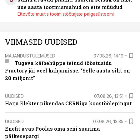
uue aasta tootmismahud on ette müüdud
Ettevõte muutis tootmistöötajate palgasüsteemi
VIIMASED UUDISED
MAJANDUSTULEMUSED
07.08.26, 14:19
Tugeva käibehüppe teinud tööstusidu
Fractory jäi veel kahjumisse. “Selle aasta siht on
20 miljonit”
UUDISED
07.08.26, 13:51
Harju Elekter pikendas CERNiga koostöölepingut
UUDISED
07.08.26, 13:35
Enefit avas Poolas oma seni suurima
päikesepargi