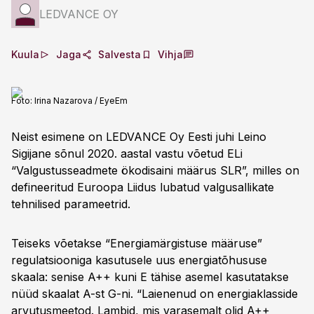
LEDVANCE OY
Kuula
Jaga
Salvesta
Vihja
Foto:
Irina Nazarova / EyeEm
Neist esimene on LEDVANCE Oy Eesti juhi Leino
Sigijane sõnul 2020. aastal vastu võetud ELi
“Valgustusseadmete ökodisaini määrus SLR”, milles on
defineeritud Euroopa Liidus lubatud valgusallikate
tehnilised parameetrid.
Teiseks võetakse “Energiamärgistuse määruse”
regulatsiooniga kasutusele uus energiatõhususe
skaala: senise A++ kuni E tähise asemel kasutatakse
nüüd skaalat A-st G-ni. “Laienenud on energiaklasside
arvutusmeetod. Lambid, mis varasemalt olid A++