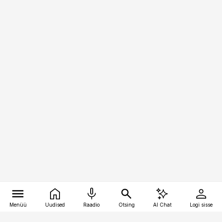
Menüü
Uudised
Raadio
Otsing
AI Chat
Logi sisse