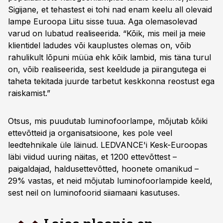
Sigijane, et tehastest ei tohi nad enam keelu all olevaid
lampe Euroopa Liitu sisse tuua. Aga olemasolevad
varud on lubatud realiseerida. “Kõik, mis meil ja meie
klientidel ladudes või kauplustes olemas on, võib
rahulikult lõpuni müüa ehk kõik lambid, mis täna turul
on, võib realiseerida, sest keeldude ja piirangutega ei
taheta tekitada juurde tarbetut keskkonna reostust ega
raiskamist.”
Otsus, mis puudutab luminofoorlampe, mõjutab kõiki
ettevõtteid ja organisatsioone, kes pole veel
leedtehnikale üle läinud. LEDVANCE'i Kesk-Euroo­pas
läbi viidud uuring näitas, et 1200 ettevõttest –
paigaldajad, haldusette­võtted, hoonete omanikud –
29% vastas, et neid mõjutab luminofoorlampide keeld,
sest neil on luminofoorid siiamaani kasutuses.