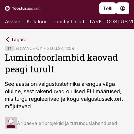
Telli
Avaleht
Kõik lood
Tööstusharud
TARK TÖÖSTUS 2
cebook
cebook
Tagasi
Twitter)
Twitter)
LEDVANCE OY
31.03.23, 11:59
ST
Luminofoorlambid kaovad
kedIn
kedIn
peagi turult
ail
ail
k
k
See aasta on valgustustehnika arengus väga
oluline, sest rakenduvad olulised ELi määrused,
mis turgu reguleerivad ja kogu valgustussektorit
mõjutavad.
Äripäeva eriprojektid ja turunduslahendused