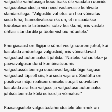
valgustite vahetusega koos lisaks üle vaadata ruumide
valgusülesanded ja viia need vastavusse kehtivate
standarditega. “Valgustite vahetus on hea võimalus
seda teha, lisamotivatsiooniks on, et nii saadakse
tööülesannete täitmiseks sobiv keskkond, mis vastab
ühtlasi standardile ja töötervishoiu nõuetele.”
Energiasääst on Sigijane sõnul veelgi suurem juhul, kui
kasutada anduritega valgusteid, mis võimaldavad
valgustust automaatselt juhtida. “Näiteks kohaoleku- ja
päevavalgusandurid kombinatsioonis
valgustussüsteemiga suudavad tagada õige koguse
valgustust täpselt siis, kui seda vaja on. Seetõttu on
positiivse mõju realiseerumiseks soojalt soovitatav
kasutada ära hea valguse ja valgustuse automaatse
juhtsüsteemide kõiki eeliseid ja võimalusi.”
Kaasaegsetele valgustuslahendustele üleminek on