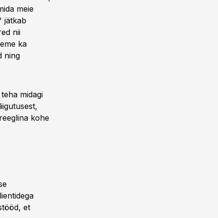
 mida meie
" jätkab
red nii
oleme ka
d ning
 teha midagi
liigutusest,
 reeglina kohe
se
ientidega
stööd, et