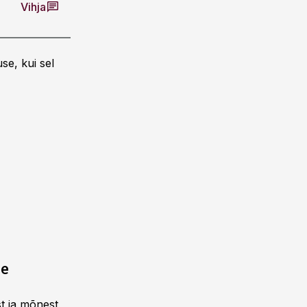
Vihja
se, kui sel
ne
st ja mõnest