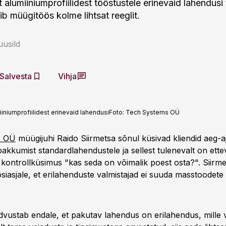
t alumiiniumprofiilidest tööstustele erinevaid lahendus
b müügitöös kolme lihtsat reeglit.
usild
Salvesta
Vihja
niumprofiilidest erinevaid lahendusi
Foto:
Tech Systems OÜ
s OÜ
müügijuhi Raido Siirmetsa sõnul küsivad kliendid aeg-aj
 pakkumist standardlahendustele ja sellest tulenevalt on ettev
kontrollküsimus "kas seda on võimalik poest osta?". Siirmet
õsiasjale, et erilahenduste valmistajad ei suuda masstoodet
advustab endale, et pakutav lahendus on erilahendus, mille 