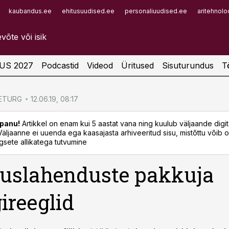
kaubandus.ee
ehitusuudised.ee
personaliuudised.ee
aritehnolo
Infopank
Radar
US 2027
Podcastid
Videod
Üritused
Sisuturundus
T
ETURG
12.06.19, 08:17
panu!
Artikkel on enam kui 5 aastat vana ning kuulub väljaande digi
. Väljaanne ei uuenda ega kaasajasta arhiveeritud sisu, mistõttu võib ol
sete allikatega tutvumine
uslahenduste pakkuja
reeglid