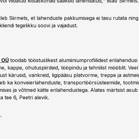
õi viidatud kitsaskohad saaksid lahendatud,“ lisab Siirmets.
leb Siirmets, et lahenduste pakkumisega ei tasu rutata nin
kliendi tegelikku soovi ja vajadust.
 OÜ
toodab tööstuslikest alumiiniumprofiilidest erilahendusi 
, kappe, ohutuspiirdeid, tööpindu ja tehnilist mööblit. Veel
kust kärusid, vankreid, ligipääsu platvorme, treppe ja astme
eb ka konveierlahenduste, transportöörsüsteemide, tootmi
mises ja võtmed kätte erilahendustega. Alates märtsist asub
ka tee 6, Peetri alevik.
T
.