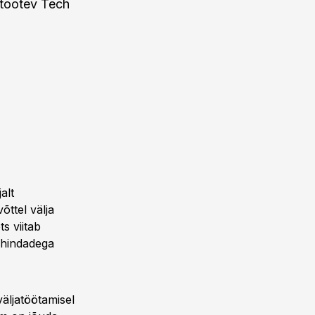
i tootev Tech
alt
õttel välja
s viitab
e hindadega
väljatöötamisel