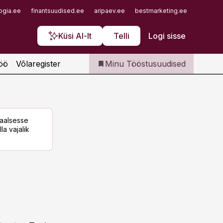
Iseteenindus
ogia.ee
finantsuudised.ee
aripaev.ee
bestmarketing.ee
finantsu
Telli Tööstusuudised
Küsi AI-lt
Telli
Logi sisse
öö
Võlaregister
Minu Tööstusuudised
taalsesse
la vajalik