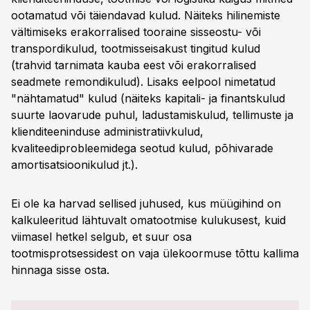
ootamatud või täiendavad kulud. Näiteks hilinemiste
vältimiseks erakorralised tooraine sisseostu- või
transpordikulud, tootmisseisakust tingitud kulud
(trahvid tarnimata kauba eest või erakorralised
seadmete remondikulud). Lisaks eelpool nimetatud
"nähtamatud" kulud (näiteks kapitali- ja finantskulud
suurte laovarude puhul, ladustamiskulud, tellimuste ja
klienditeeninduse administratiivkulud,
kvaliteediprobleemidega seotud kulud, põhivarade
amortisatsioonikulud jt.).
Ei ole ka harvad sellised juhused, kus müügihind on
kalkuleeritud lähtuvalt omatootmise kulukusest, kuid
viimasel hetkel selgub, et suur osa
tootmisprotsessidest on vaja ülekoormuse tõttu kallima
hinnaga sisse osta.