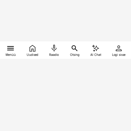
Menüü
Uudised
Raadio
Otsing
AI Chat
Logi sisse
Vana-Lõuna 39/1, 19094 Tallinn
(+372) 667 0111
toostusuudised@toostusuudised.ee
Telli
Reklaam
Firmast