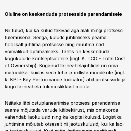
Oluline on keskenduda protsesside parendamisele
Nii tulud, kui ka kulud tekivad aga alati mingi protsessi
tulemusena. Seega, kulude juhtimiseks peame
hoolikalt juhtima protsesse ning muutma nad
võimalikult optimaalseks. Tähtis on keskenduda
kogukulude kontseptsioonile (ingl. K. TCO - Total Cost
of Ownership). Kogenud tarneahelajuhtidel on oma
metoodika, kuidas seda teha ja milliste mõõdikute (ingl.
k. KPI - Key Performance Indicator) abil protsesside ja
kogu tarneahela tulemuslikkust mõõta.
Näiteks läbi ostuplaneerimise protsessi parendamise
saame mõjutada varude käibekiirust, mis omakorda
vähendab laokulusid ning ka kapitalikulusid. Logistika
juhtimine mõjutab otseselt nii jaotuskulusid, kui ka lao-