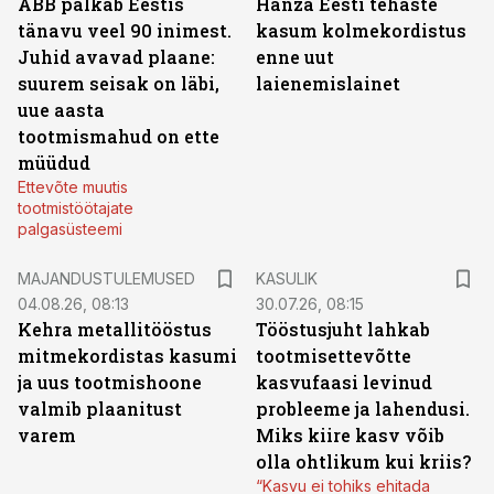
ABB palkab Eestis
Hanza Eesti tehaste
tänavu veel 90 inimest.
kasum kolmekordistus
Juhid avavad plaane:
enne uut
suurem seisak on läbi,
laienemislainet
uue aasta
tootmismahud on ette
müüdud
Ettevõte muutis
tootmistöötajate
palgasüsteemi
MAJANDUSTULEMUSED
KASULIK
04.08.26, 08:13
30.07.26, 08:15
Kehra metallitööstus
Tööstusjuht lahkab
mitmekordistas kasumi
tootmisettevõtte
ja uus tootmishoone
kasvufaasi levinud
valmib plaanitust
probleeme ja lahendusi.
varem
Miks kiire kasv võib
olla ohtlikum kui kriis?
“Kasvu ei tohiks ehitada