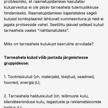
probleemiks, et raamatupidamises kasutatav
kuluarvestus ei ole piisav tarneahela tulemuslikkuse
hindamiseks. Raamatupidamises kajastatakse sageli
kulusid kontoplaanist lähtuvalt summeerituna ja neid ei
jagata protsesside vahel. Seetõttu jäävad sellised kulud
tarneahela vaates "nähtamatuteks".
Miks on tarneahela kulukust keeruline arvutada?
Tarneahela kulud võib jaotada järgmistesse
gruppidesse:
1. Tootmiskulud (sh. materjalid, tööjõud, seadmed,
hooned, energia jt.);
2. Tarneahela halduskulud (sh. tellimuste kulu,
klienditeeninduse kulu, tagastuste ja reklamatsioonide
haldus jt.);