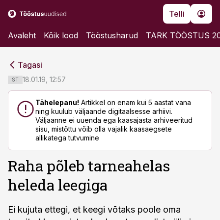
Telli
Avaleht
Kõik lood
Tööstusharud
TARK TÖÖSTUS 2
cebook
cebook
Tagasi
Twitter)
Twitter)
18.01.19, 12:57
ST
kedIn
kedIn
Tähelepanu!
Artikkel on enam kui 5 aastat vana
ning kuulub väljaande digitaalsesse arhiivi.
ail
ail
Väljaanne ei uuenda ega kaasajasta arhiveeritud
sisu, mistõttu võib olla vajalik kaasaegsete
k
k
allikatega tutvumine
Raha põleb tarneahelas
heleda leegiga
Ei kujuta ettegi, et keegi võtaks poole oma