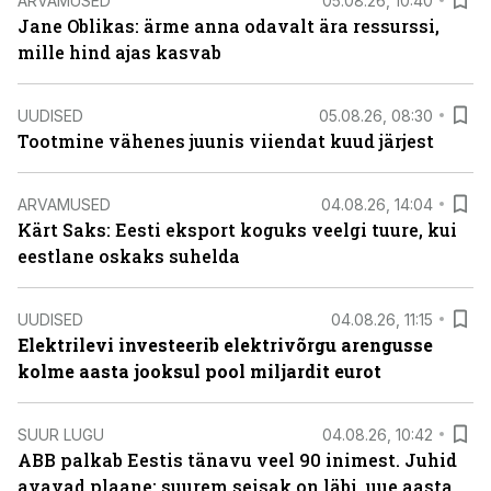
ARVAMUSED
05.08.26, 10:40
Jane Oblikas: ärme anna odavalt ära ressurssi,
mille hind ajas kasvab
UUDISED
05.08.26, 08:30
Tootmine vähenes juunis viiendat kuud järjest
ARVAMUSED
04.08.26, 14:04
Kärt Saks: Eesti eksport koguks veelgi tuure, kui
eestlane oskaks suhelda
UUDISED
04.08.26, 11:15
Elektrilevi investeerib elektrivõrgu arengusse
kolme aasta jooksul pool miljardit eurot
SUUR LUGU
04.08.26, 10:42
ABB palkab Eestis tänavu veel 90 inimest. Juhid
avavad plaane: suurem seisak on läbi, uue aasta