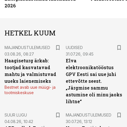
2026
HETKEL KUUM
MAJANDUSTULEMUSED
UUDISED
03.08.26, 08:27
31.07.26, 09:45
Haagiseturg ärkab:
Elva
tootjad kasvatavad
elektroonikatööstus
mahtu ja valmistuvad
GPV Eesti sai uue juhi
uueks laienemiseks
ettevõtte seest.
Bestnet avab uue müügi- ja
„Järgmise sammu
tootmiskeskuse
astumine oli minu jaoks
lihtne“
SUUR LUGU
MAJANDUSTULEMUSED
04.08.26, 10:42
30.07.26, 13:12