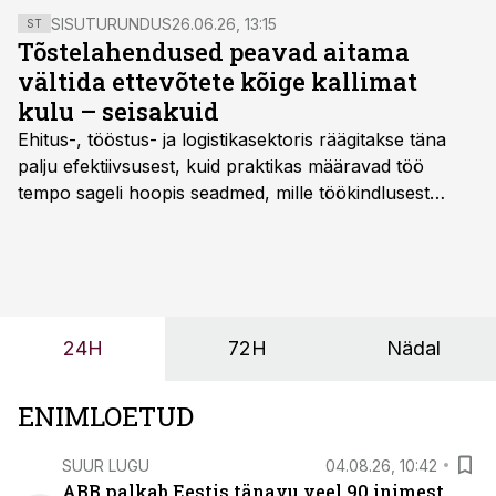
SISUTURUNDUS
26.06.26, 13:15
ST
Tõstelahendused peavad aitama
vältida ettevõtete kõige kallimat
kulu – seisakuid
Ehitus-, tööstus- ja logistikasektoris räägitakse täna
palju efektiivsusest, kuid praktikas määravad töö
tempo sageli hoopis seadmed, mille töökindlusest
sõltub kogu objekti või tootmise sujuvus. Kui tõstuk
seisab, töö katkeb või masin ei vasta töötingimustele,
ei tähenda see ettevõtte jaoks ainult tehnilist
probleemi, vaid otsest rahalist kulu, venivaid tähtaegu
ja suuremaid riske tööohutusele.
24H
72H
Nädal
ENIMLOETUD
SUUR LUGU
04.08.26, 10:42
ABB palkab Eestis tänavu veel 90 inimest.