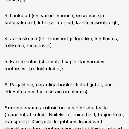
3. Laokulud (sh. varud, hooned, sisseseade ja
kulumaterjalid, tehnika, tööjõud, kvaliteedikontroll jt);
4. Jaotuskulud (sh. transport ja logistika, kindlustus,
tollikulud, tagastus jt.);
5. Kapitalikulud (sh. seotud kapital laovarudes,
tootmises, krediidikulud jt.);
6. Paigalduse, garantii ja hoolduskulud (juhul, kui
ettevõttes need protsessid on olemas)
Suurem enamus kulusid on tavaliselt ette teada
(planeeritud kulud). Näiteks tooraine hind, tööjõu kulu,
transport jt. Kuid paljudel juhtudel lisanduvad
klienditeeninduse, tootmise või logistika käigus mitmed