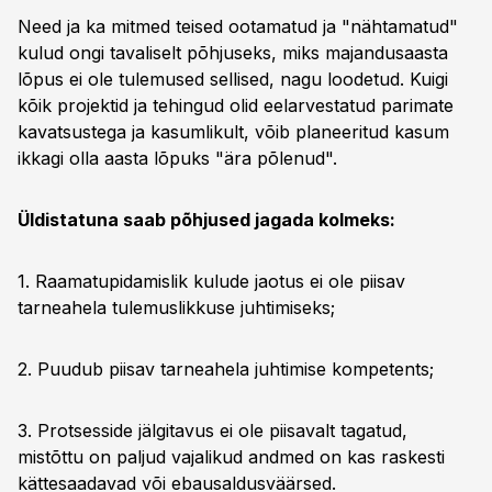
Need ja ka mitmed teised ootamatud ja "nähtamatud"
kulud ongi tavaliselt põhjuseks, miks majandusaasta
lõpus ei ole tulemused sellised, nagu loodetud. Kuigi
kõik projektid ja tehingud olid eelarvestatud parimate
kavatsustega ja kasumlikult, võib planeeritud kasum
ikkagi olla aasta lõpuks "ära põlenud".
Üldistatuna saab põhjused jagada kolmeks:
1. Raamatupidamislik kulude jaotus ei ole piisav
tarneahela tulemuslikkuse juhtimiseks;
2. Puudub piisav tarneahela juhtimise kompetents;
3. Protsesside jälgitavus ei ole piisavalt tagatud,
mistõttu on paljud vajalikud andmed on kas raskesti
kättesaadavad või ebausaldusväärsed.