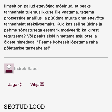
Ilmselt on paljud ettevõtjad mõelnud, et peaks
tarneahela tulemuslikkuse üle vaatama, tegema
protsesside analüüsi ja püüdma muuta oma ettevõtte
tarneahelat efektiivsemaks. Kuid kas selline üldine ja
pehme sõnastusega eesmärk motiveerib ka kiiresti
tegutsema? Või peaks siiski nimetama asju otse ja
õigete nimedega: "Peame koheselt lõpetama raha
põletamise tarneahelas!".
Indrek Sabul
Jaga
Vihja
SEOTUD LOOD