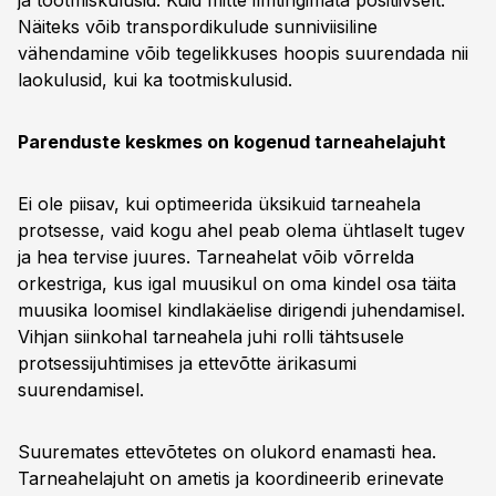
ja tootmiskulusid. Kuid mitte ilmtingimata positiivselt.
Näiteks võib transpordikulude sunniviisiline
vähendamine võib tegelikkuses hoopis suurendada nii
laokulusid, kui ka tootmiskulusid.
Parenduste keskmes on kogenud tarneahelajuht
Ei ole piisav, kui optimeerida üksikuid tarneahela
protsesse, vaid kogu ahel peab olema ühtlaselt tugev
ja hea tervise juures. Tarneahelat võib võrrelda
orkestriga, kus igal muusikul on oma kindel osa täita
muusika loomisel kindlakäelise dirigendi juhendamisel.
Vihjan siinkohal tarneahela juhi rolli tähtsusele
protsessijuhtimises ja ettevõtte ärikasumi
suurendamisel.
Suuremates ettevõtetes on olukord enamasti hea.
Tarneahelajuht on ametis ja koordineerib erinevate