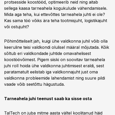
protsesside koostööd, optimeerib neid ning aitab
sellega kaasa tarneahela kogukulude vähendamisele.
Mida aga teha, kui ettevõttes tarneahela juhti ei ole?
Kas sama töö võiks ära teha tootmisjuht, logistikajuht
või ostujuht?
Põhimõtteliselt jah, kuigi ühe valdkonna juhil võib olla
keeruline teisi valdkondi olulisel määral mõjutada. Kõik
sõltub eri valdkondade juhtide omavahelisest
koostöövõimest. Pigem siiski on soovitav tarneahela
juhi roll hoida ühe valdkonna juhtimisest eraldi, sest
paratamatult eelistab iga valdkonnajuht just oma
valdkonna probleemide lahendamist ning suure pildi
vaade võib seetõttu hägustuda.
Tarneahela juhi teenust saab ka sisse osta
TalTech on juba mitme aasta vältel koolitanud häid