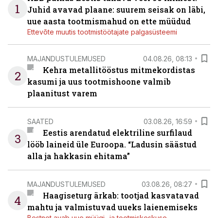
1
Juhid avavad plaane: suurem seisak on läbi,
uue aasta tootmismahud on ette müüdud
Ettevõte muutis tootmistöötajate palgasüsteemi
MAJANDUSTULEMUSED
04.08.26, 08:13
Kehra metallitööstus mitmekordistas
2
kasumi ja uus tootmishoone valmib
plaanitust varem
SAATED
03.08.26, 16:59
Eestis arendatud elektriline surfilaud
3
lööb laineid üle Euroopa. “Ladusin säästud
alla ja hakkasin ehitama”
MAJANDUSTULEMUSED
03.08.26, 08:27
Haagiseturg ärkab: tootjad kasvatavad
4
mahtu ja valmistuvad uueks laienemiseks
Bestnet avab uue müügi- ja tootmiskeskuse