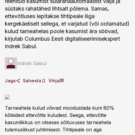
teenitud kasumist sularahaautomaadist välja ja
süütaks rahatähed lihtsalt põlema. Samas,
ettevõtluses lepitakse tihtipeale liiga
kergekäeliselt sellega, et varjatud (või ootamatud)
kulud tarneahelas poole kasumist ära söövad,
kirjutab Columbus Eesti digitaliseerimisekspert
Indrek Sabul.
Indrek Sabul
Jaga
Salvesta
Vihja
Tarneahela kulud võivad moodustada kuni 80%
kõikidest ettevõtte kuludest. Seega, ettevõtte
kasumlikkus on otseses sõltuvuses tarneahela
tulemuslikust juhtimisest. Tihtipeale on aga