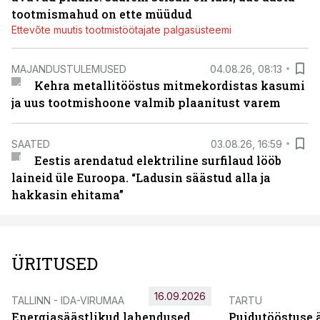
tootmismahud on ette müüdud
Ettevõte muutis tootmistöötajate palgasüsteemi
MAJANDUSTULEMUSED
04.08.26, 08:13
Kehra metallitööstus mitmekordistas kasumi
ja uus tootmishoone valmib plaanitust varem
SAATED
03.08.26, 16:59
Eestis arendatud elektriline surfilaud lööb
laineid üle Euroopa. “Ladusin säästud alla ja
hakkasin ehitama”
ÜRITUSED
16.09.2026
TALLINN - IDA-VIRUMAA
TARTU
Energiasäästlikud lahendused
Puidutööstuse 