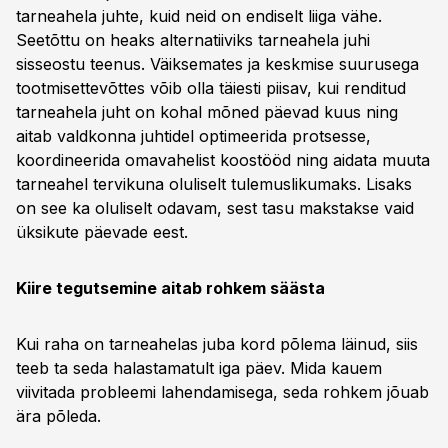
tarneahela juhte, kuid neid on endiselt liiga vähe.
Seetõttu on heaks alternatiiviks tarneahela juhi
sisseostu teenus. Väiksemates ja keskmise suurusega
tootmisettevõttes võib olla täiesti piisav, kui renditud
tarneahela juht on kohal mõned päevad kuus ning
aitab valdkonna juhtidel optimeerida protsesse,
koordineerida omavahelist koostööd ning aidata muuta
tarneahel tervikuna oluliselt tulemuslikumaks. Lisaks
on see ka oluliselt odavam, sest tasu makstakse vaid
üksikute päevade eest.
Kiire tegutsemine aitab rohkem säästa
Kui raha on tarneahelas juba kord põlema läinud, siis
teeb ta seda halastamatult iga päev. Mida kauem
viivitada probleemi lahendamisega, seda rohkem jõuab
ära põleda.