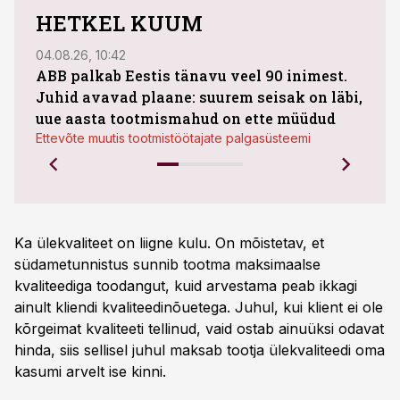
HETKEL KUUM
04.08.26, 10:42
03.08
ABB palkab Eestis tänavu veel 90 inimest.
Juhid avavad plaane: suurem seisak on läbi,
maht
uue aasta tootmismahud on ette müüdud
Bestn
Ettevõte muutis tootmistöötajate palgasüsteemi
Ka ülekvaliteet on liigne kulu. On mõistetav, et
südametunnistus sunnib tootma maksimaalse
kvaliteediga toodangut, kuid arvestama peab ikkagi
ainult kliendi kvaliteedinõuetega. Juhul, kui klient ei ole
kõrgeimat kvaliteeti tellinud, vaid ostab ainuüksi odavat
hinda, siis sellisel juhul maksab tootja ülekvaliteedi oma
kasumi arvelt ise kinni.