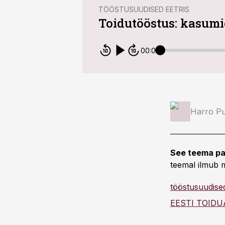
TÖÖSTUSUUDISED EETRIS
Toidutööstus: kasumid
00:00
Harro Pu
See teema pa
teemal ilmub m
tööstusuudised