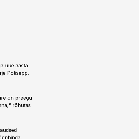
ja uue aasta
rje Potisepp.
mure on praegu
nna,“ rõhutas
kaudsed
õpphinda.