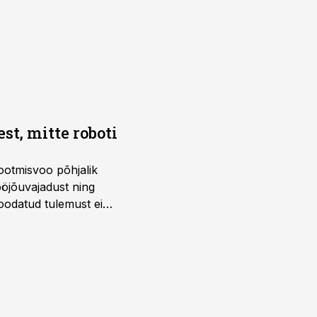
t, mitte roboti
ootmisvoo põhjalik
öjõuvajadust ning
 oodatud tulemust ei
 tegevjuht Sander