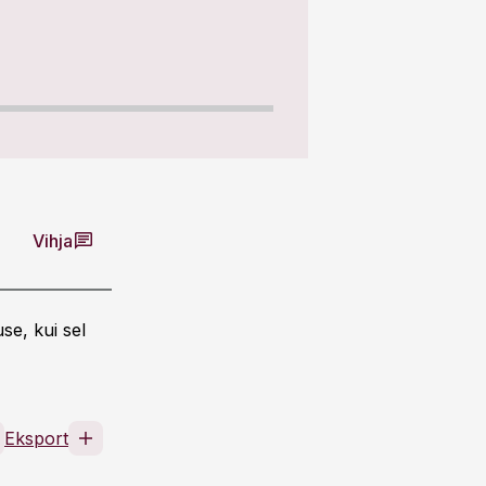
Vihja
se, kui sel
Eksport