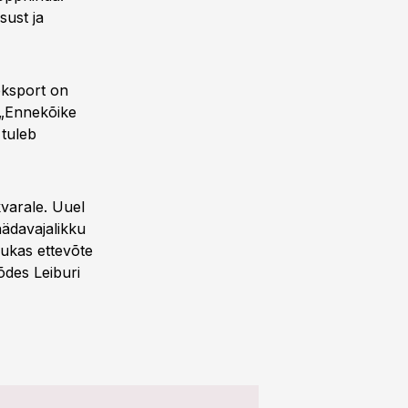
sust ja
eksport on
 „Ennekõike
 tuleb
kvarale. Uuel
hädavajalikku
hukas ettevõte
õdes Leiburi