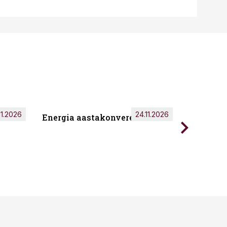
11.2026
24.11.2026
Energia aastakonverents 2026
Tark töö