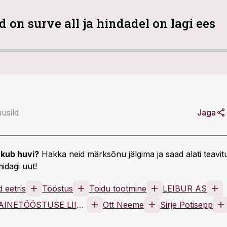
 on surve all ja hindadel on lagi ees
usild
Jaga
kub huvi?
Hakka neid märksõnu jälgima ja saad alati teavitu
idagi uut!
 eetris
Tööstus
Toidu tootmine
LEIBUR AS
EESTI TOIDUAINETÖÖSTUSE LIIT MTÜ
Ott Neeme
Sirje Potisepp