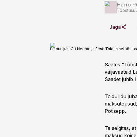
Harro Pu
Tööstusuu
Jaga
Leiburi juht Ott Neeme ja Eesti Toiduainetööstuse
Saates "Tööst
väljavaateid L
Saadet juhib 
Toiduliidu juh
maksutõusud, 
Potisepp.
Ta selgitas, 
maksud kõige 