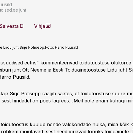
usild
dised.ee juht
Salvesta
Vihja
 Liidu juht Sirje Potisepp.
Foto:
Harro Puusild
usuudised eetris" kommenteerivad toidutööstuse olukorda 
eiburi juht Ott Neeme ja Eesti Toiduainetööstuse Liidu juht Si
Harro Puusild.
ataja Sirje Potisepp räägib saates, et toidutööstuse suure 
sest hindadel on poes lagi ees. „Meil pole enam kuhugi mi
et toidutööstus kuulub nende valdkondade hulka, mida kõik 
rohkem mõjutavad, sest need jõuavad lõpuks toiduainete l