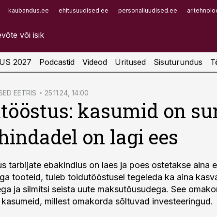
kaubandus.ee
ehitusuudised.ee
personaliuudised.ee
aritehnolo
Infopank
Radar
US 2027
Podcastid
Videod
Üritused
Sisuturundus
T
ED EETRIS
25.11.24, 14:00
tööstus: kasumid on su
 hindadel on lagi ees
us tarbijate ebakindlus on laes ja poes ostetakse aina
a tooteid, tuleb toidutööstusel tegeleda ka aina kasv
ga ja silmitsi seista uute maksutõusudega. See omako
kasumeid, millest omakorda sõltuvad investeeringud.