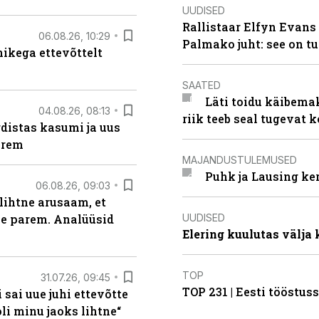
UUDISED
Rallistaar Elfyn Evans 
06.08.26, 10:29
Palmako juht: see on t
kega ettevõttelt
SAATED
Läti toidu käibema
04.08.26, 08:13
riik teeb seal tugevat k
distas kasumi ja uus
arem
MAJANDUSTULEMUSED
Puhk ja Lausing ke
06.08.26, 09:03
lihtne arusaam, et
UUDISED
le parem. Analüüsid
Elering kuulutas välja
TOP
31.07.26, 09:45
TOP 231 | Eesti tööstu
sai uue juhi ettevõtte
i minu jaoks lihtne“