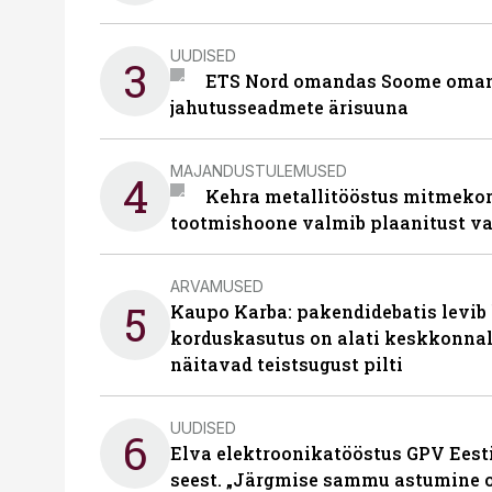
UUDISED
3
ETS Nord omandas Soome omani
jahutusseadmete ärisuuna
MAJANDUSTULEMUSED
4
Kehra metallitööstus mitmekor
tootmishoone valmib plaanitust v
ARVAMUSED
5
Kaupo Karba: pakendidebatis levib 
korduskasutus on alati keskkonna
näitavad teistsugust pilti
UUDISED
6
Elva elektroonikatööstus GPV Eesti 
seest. „Järgmise sammu astumine ol