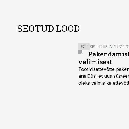
SEOTUD LOOD
ST
SISUTURUNDUS
13.0
Pakendamisli
valimisest
Tootmisettevõtte paken
analüüs, et uus süstee
oleks valmis ka ettevõt
too, nendib tootmise j
Mitendorf.