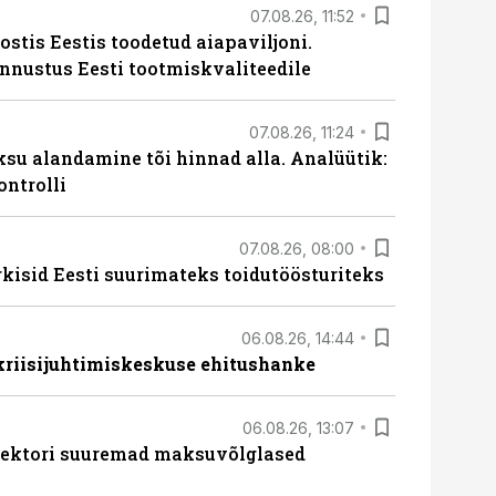
07.08.26, 11:52
ostis Eestis toodetud aiapaviljoni.
unnustus Eesti tootmiskvaliteedile
07.08.26, 11:24
ksu alandamine tõi hinnad alla. Analüütik:
ontrolli
07.08.26, 08:00
rkisid Eesti suurimateks toidutöösturiteks
06.08.26, 14:44
 kriisijuhtimiskeskuse ehitushanke
06.08.26, 13:07
ssektori suuremad maksuvõlglased