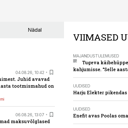
Nädal
VIIMASED U
MAJANDUSTULEMUSED
Tugeva käibehüppe 
kahjumisse. “Selle aast
04.08.26, 10:42
inimest. Juhid avavad
 aasta tootmismahud on
UUDISED
Harju Elekter pikenda
emi
UUDISED
06.08.26, 13:07
Enefit avas Poolas oma
uremad maksuvõlglased