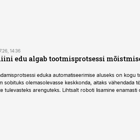
7.26, 14:36
ini edu algab tootmisprotsessi mõistmises
damisprotsessi eduka automatiseerimise aluseks on kogu t
m sobituks olemasolevasse keskkonda, aitaks vähendada tö
te tulevasteks arenguteks. Lihtsalt roboti lisamine enamasti
a tööstuse automatiseerimislahenduste arendaja Smitech OÜ