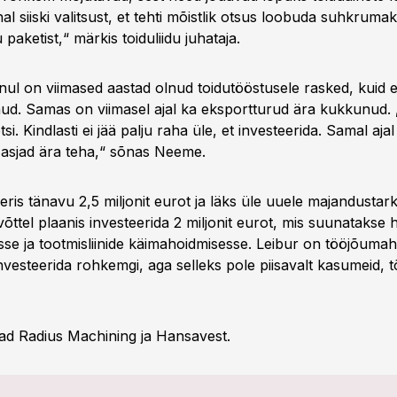
hal siiski valitsust, et tehti mõistlik otsus loobuda suhkrumak
aketist,“ märkis toiduliidu juhataja.
ul on viimased aastad olnud toidutööstusele rasked, kuid 
olnud. Samas on viimasel ajal ka eksportturud ära kukkunud.
i. Kindlasti ei jää palju raha üle, et investeerida. Samal ajal
 asjad ära teha,“ sõnas Neeme.
eris tänavu 2,5 miljonit eurot ja läks üle uuele majandustar
võttel plaanis investeerida 2 miljonit eurot, mis suunatakse 
se ja tootmisliinide käimahoidmisesse. Leibur on tööjõuma
investeerida rohkemgi, aga selleks pole piisavalt kasumeid, t
ad Radius Machining ja Hansavest.