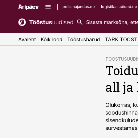
pollumajandus.ee
logistikauudised.ee
kaubandus.ee
imelineajalugu.ee
kinnisvarauudised.ee
imelineteadus.ee
Avaleht
Kõik lood
Tööstusharud
TARK TÖÖST
cebook
cebook
TÖÖSTUSUUDIS
Toidu
Twitter)
Twitter)
kedIn
kedIn
all ja
ail
ail
k
k
Olukorras, k
soodushinnag
sisendkulude
survestamas 