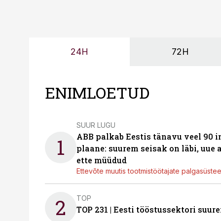
24H
72H
ENIMLOETUD
SUUR LUGU
ABB palkab Eestis tänavu veel 90 
1
plaane: suurem seisak on läbi, uue
ette müüdud
Ettevõte muutis tootmistöötajate palgasüste
TOP
2
TOP 231 | Eesti tööstussektori su