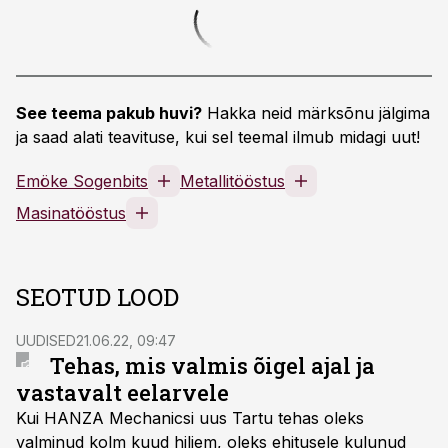
See teema pakub huvi?
Hakka neid märksõnu jälgima
ja saad alati teavituse, kui sel teemal ilmub midagi uut!
Emöke Sogenbits
Metallitööstus
Masinatööstus
SEOTUD LOOD
UUDISED
21.06.22, 09:47
Tehas, mis valmis õigel ajal ja
vastavalt eelarvele
Kui HANZA Mechanicsi uus Tartu tehas oleks
valminud kolm kuud hiljem, oleks ehitusele kulunud