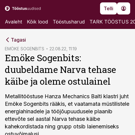
Telli
Avaleht
Kõik lood
Tööstusharud
TARK TÖÖSTUS 2
cebook
Tagasi
Twitter)
EMÖKE SOGENBITS
22.08.22, 11:19
Emöke Sogenbits:
kedIn
duubeldame Narva tehase
ail
käibe ja oleme ostulainel
k
Metallitööstuse Hanza Mechanics Balti klastri juht
Emöke Sogenbits rääkis, et vaatamata müstilistele
energiahinadele ja tööjõupuudusele plaanib
ettevõte sel aastal Narva tehase käibe
kahekordistada ning grupp otsib laienemiseks
ostuvõimalusi.