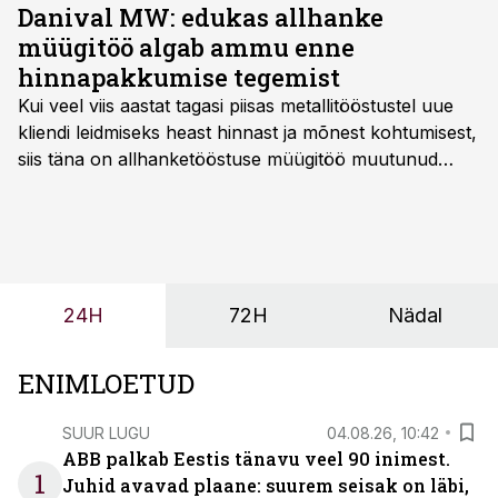
kasum pärast makse oli 55,4 miljonit krooni.
Danival MW: edukas allhanke
müügitöö algab ammu enne
hinnapakkumise tegemist
Kui veel viis aastat tagasi piisas metallitööstustel uue
kliendi leidmiseks heast hinnast ja mõnest kohtumisest,
siis täna on allhanketööstuse müügitöö muutunud
märksa pikemaks ja süsteemsemaks. Konkurents on
kasvanud, kliendid kaaluvad otsuseid põhjalikumalt
ning partnerit ei valita enam ainult tootmisvõimekuse
või hinnakirja järgi.
24H
72H
Nädal
ENIMLOETUD
SUUR LUGU
04.08.26, 10:42
ABB palkab Eestis tänavu veel 90 inimest.
1
Juhid avavad plaane: suurem seisak on läbi,