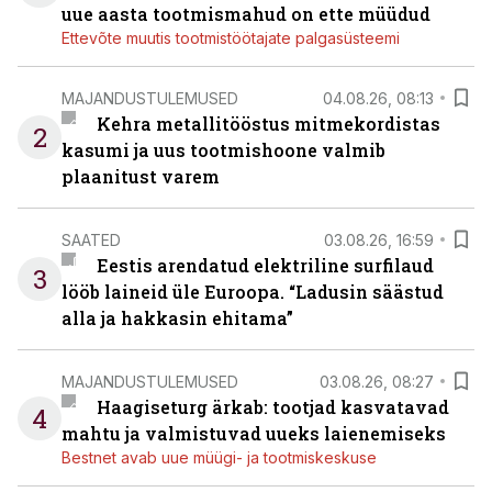
uue aasta tootmismahud on ette müüdud
Ettevõte muutis tootmistöötajate palgasüsteemi
MAJANDUSTULEMUSED
04.08.26, 08:13
Kehra metallitööstus mitmekordistas
2
kasumi ja uus tootmishoone valmib
plaanitust varem
SAATED
03.08.26, 16:59
Eestis arendatud elektriline surfilaud
3
lööb laineid üle Euroopa. “Ladusin säästud
alla ja hakkasin ehitama”
MAJANDUSTULEMUSED
03.08.26, 08:27
Haagiseturg ärkab: tootjad kasvatavad
4
mahtu ja valmistuvad uueks laienemiseks
Bestnet avab uue müügi- ja tootmiskeskuse