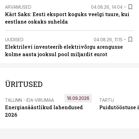
ARVAMUSED
04.08.26, 14:04
Kärt Saks: Eesti eksport koguks veelgi tuure, kui
eestlane oskaks suhelda
UUDISED
04.08.26, 11:15
Elektrilevi investeerib elektrivõrgu arengusse
kolme aasta jooksul pool miljardit eurot
ÜRITUSED
16.09.2026
TALLINN - IDA-VIRUMAA
TARTU
Energiasäästlikud lahendused
Puidutööstuse 
2026