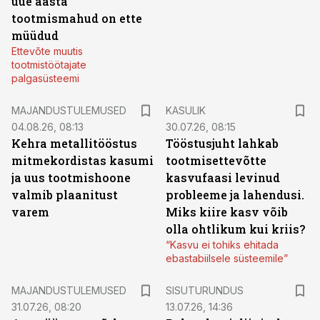
uue aasta
tootmismahud on ette
müüdud
Ettevõte muutis
tootmistöötajate
palgasüsteemi
MAJANDUSTULEMUSED
KASULIK
04.08.26, 08:13
30.07.26, 08:15
Kehra metallitööstus
Tööstusjuht lahkab
mitmekordistas kasumi
tootmisettevõtte
ja uus tootmishoone
kasvufaasi levinud
valmib plaanitust
probleeme ja lahendusi.
varem
Miks kiire kasv võib
olla ohtlikum kui kriis?
“Kasvu ei tohiks ehitada
ebastabiilsele süsteemile”
ST
MAJANDUSTULEMUSED
SISUTURUNDUS
31.07.26, 08:20
13.07.26, 14:36