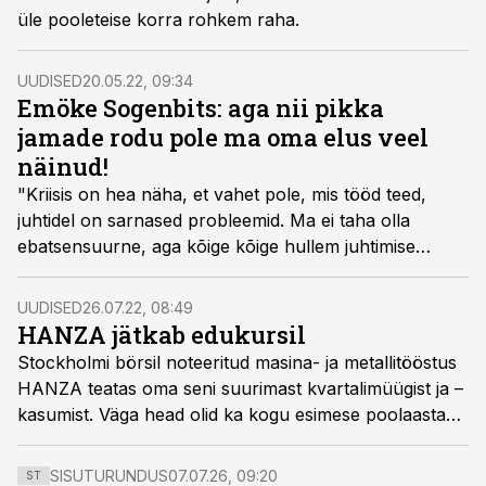
üle pooleteise korra rohkem raha.
UUDISED
20.05.22, 09:34
Emöke Sogenbits: aga nii pikka
jamade rodu pole ma oma elus veel
näinud!
"Kriisis on hea näha, et vahet pole, mis tööd teed,
juhtidel on sarnased probleemid. Ma ei taha olla
ebatsensuurne, aga kõige kõige hullem juhtimise
juures on see, et mida kõrgemal kohal sa oled, seda
hullem mhh-magnet sa oled," rääkis metallitööstuse
UUDISED
26.07.22, 08:49
Hanza Mechanics Balti klastri juht Emöke Sogenbits
HANZA jätkab edukursil
neljapäeval ja reedel toimuval Pärnu
Stockholmi börsil noteeritud masina- ja metallitööstus
juhtimiskonverentsil.
HANZA teatas oma seni suurimast kvartalimüügist ja –
kasumist. Väga head olid ka kogu esimese poolaasta
majandustulemused. Käive kasvas 42% 1710 miljoni
Rootsi kroonini, EBITA kasvas 98,5 miljoni kroonini ja
SISUTURUNDUS
07.07.26, 09:20
ST