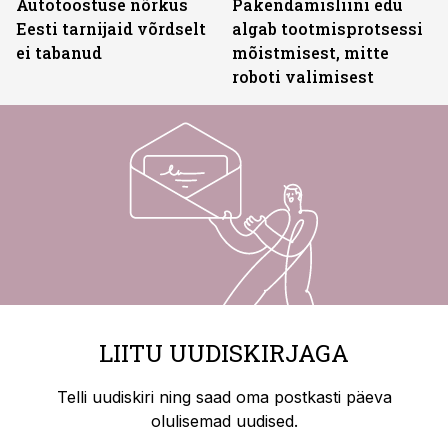
Autotööstuse nõrkus
Pakendamisliini edu
Eesti tarnijaid võrdselt
algab tootmisprotsessi
ei tabanud
mõistmisest, mitte
roboti valimisest
LIITU UUDISKIRJAGA
Telli uudiskiri ning saad oma postkasti päeva
olulisemad uudised.