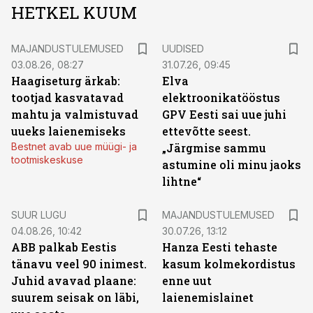
HETKEL KUUM
MAJANDUSTULEMUSED
UUDISED
03.08.26, 08:27
31.07.26, 09:45
Haagiseturg ärkab:
Elva
tootjad kasvatavad
elektroonikatööstus
mahtu ja valmistuvad
GPV Eesti sai uue juhi
uueks laienemiseks
ettevõtte seest.
Bestnet avab uue müügi- ja
„Järgmise sammu
tootmiskeskuse
astumine oli minu jaoks
lihtne“
SUUR LUGU
MAJANDUSTULEMUSED
04.08.26, 10:42
30.07.26, 13:12
ABB palkab Eestis
Hanza Eesti tehaste
tänavu veel 90 inimest.
kasum kolmekordistus
Juhid avavad plaane:
enne uut
suurem seisak on läbi,
laienemislainet