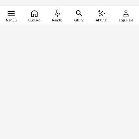
Menüü
Uudised
Raadio
Otsing
AI Chat
Logi sisse
Vana-Lõuna 39/1, 19094 Tallinn
(+372) 667 0111
toostusuudised@toostusuudised.ee
Telli
Reklaam
Firmast
Sisu kasutamisõigused
Ajakirjaniku
eetikakoodeks
Üldtingimused
Privaatsustingimused
Küpsiste poliitika
KKK
Eesti Meediaettevõtete
Eelistuste haldamine