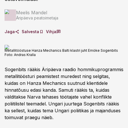
Meelis Mandel
Äripäeva peatoimetaja
Jaga
Salvesta
Vihja
Metallitööstuse Hanza Mechanics Balti klastri juht Emöke Sogenbits
Foto:
Andras Kralla
Sogenbits rääkis Äripäeva raadio hommikuprogrammis
metallitöösturi peamistest muredest ning selgitas,
kuidas on Hanza Mechanics suutnud klientidele
hinnatõusu edasi kanda. Samuti rääkis ta, kuidas
välditakse Narva tehases töötajate vahel konflikte
poliitilistel teemadel. Ungari juurtega Sogenbits rääkis
ka sellest, kuidas tema Ungari poliitikas ja majanduses
toimuvat praegu näeb.