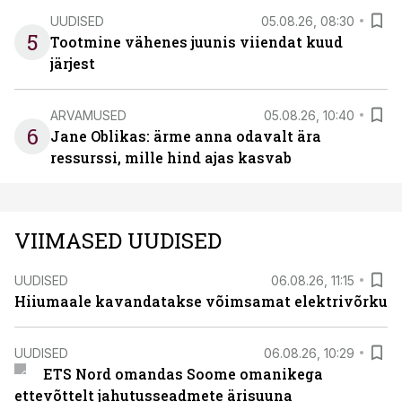
UUDISED
05.08.26, 08:30
5
Tootmine vähenes juunis viiendat kuud
järjest
ARVAMUSED
05.08.26, 10:40
6
Jane Oblikas: ärme anna odavalt ära
ressurssi, mille hind ajas kasvab
VIIMASED UUDISED
UUDISED
06.08.26, 11:15
Hiiumaale kavandatakse võimsamat elektrivõrku
UUDISED
06.08.26, 10:29
ETS Nord omandas Soome omanikega
ettevõttelt jahutusseadmete ärisuuna