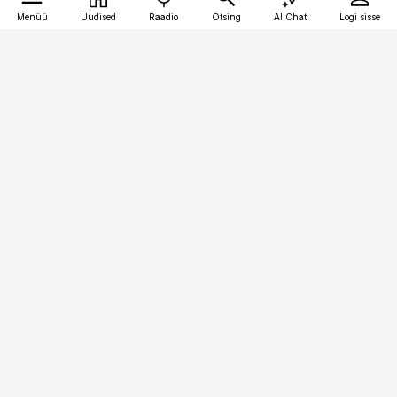
Menüü
Uudised
Raadio
Otsing
AI Chat
Logi sisse
Vana-Lõuna 39/1, 19094 Tallinn
(+372) 667 0111
toostusuudised@toostusuudised.ee
Telli
Reklaam
Firmast
Sisu kasutamisõigused
Ajakirjaniku
eetikakoodeks
Üldtingimused
Privaatsustingimused
Küpsiste poliitika
KKK
Eesti Meediaettevõtete
Eelistuste haldamine
Liit