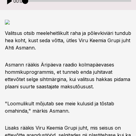
00:00
Valitsus otsib meeleheitlikult raha ja põlevkiviäri tundub
hea koht, kust seda võtta, ütles Viru Keemia Grupi juht
Ahti Asmann.
Asmann rääkis Äripäeva raadio kolmapäevases
hommikuprogrammis, et tunneb enda juhitavat
ettevõtet selge sihtmärgina, kui valitsus hakkas pidama
plaani suurte saastajate maksutõusust.
"Loomulikult mõjutab see meie kulusid ja tõstab
omahinda," märkis Asmann.
Lisaks rääkis Viru Keemia Grupi juht, mis seisus on
ettevõtte arendustööd, selgitades nii plastitehase kui ka