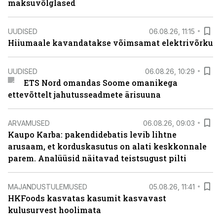
maksuvõlglased
UUDISED
06.08.26, 11:15
Hiiumaale kavandatakse võimsamat elektrivõrku
UUDISED
06.08.26, 10:29
ETS Nord omandas Soome omanikega
ettevõttelt jahutusseadmete ärisuuna
ARVAMUSED
06.08.26, 09:03
Kaupo Karba: pakendidebatis levib lihtne
arusaam, et korduskasutus on alati keskkonnale
parem. Analüüsid näitavad teistsugust pilti
MAJANDUSTULEMUSED
05.08.26, 11:41
HKFoods kasvatas kasumit kasvavast
kulusurvest hoolimata