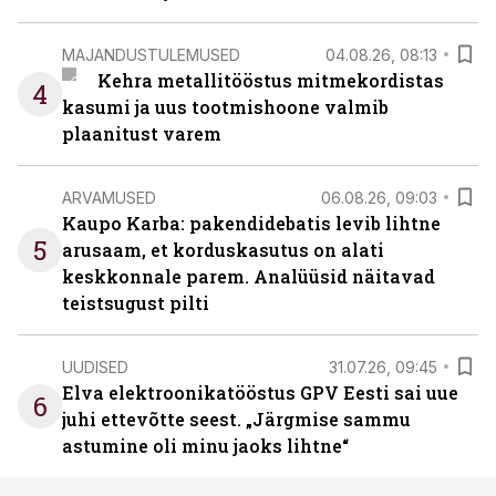
MAJANDUSTULEMUSED
04.08.26, 08:13
Kehra metallitööstus mitmekordistas
4
kasumi ja uus tootmishoone valmib
plaanitust varem
ARVAMUSED
06.08.26, 09:03
Kaupo Karba: pakendidebatis levib lihtne
5
arusaam, et korduskasutus on alati
keskkonnale parem. Analüüsid näitavad
teistsugust pilti
UUDISED
31.07.26, 09:45
Elva elektroonikatööstus GPV Eesti sai uue
6
juhi ettevõtte seest. „Järgmise sammu
astumine oli minu jaoks lihtne“