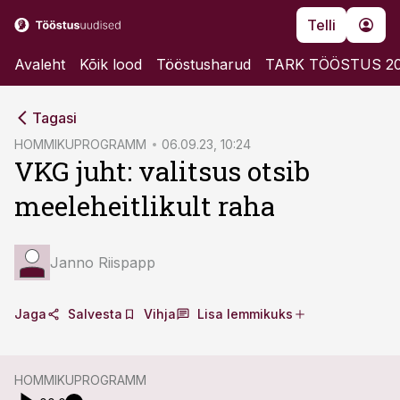
Telli
Avaleht
Kõik lood
Tööstusharud
TARK TÖÖSTUS 2
cebook
cebook
Tagasi
Twitter)
Twitter)
HOMMIKUPROGRAMM
06.09.23, 10:24
VKG juht: valitsus otsib
kedIn
kedIn
meeleheitlikult raha
ail
ail
k
k
Janno Riispapp
Jaga
Salvesta
Vihja
Lisa lemmikuks
HOMMIKUPROGRAMM