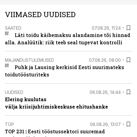
VIIMASED UUDISED
SAATED
07.08.26, 11:24
Läti toidu käibemaksu alandamine tõi hinnad
alla. Analüütik: riik teeb seal tugevat kontrolli
MAJANDUSTULEMUSED
07.08.26, 08:00
Puhk ja Lausing kerkisid Eesti suurimateks
toidutöösturiteks
UUDISED
06.08.26, 14:44
Elering kuulutas
välja kriisijuhtimiskeskuse ehitushanke
TOP
06.08.26, 13:07
TOP 231 | Eesti tööstussektori suuremad