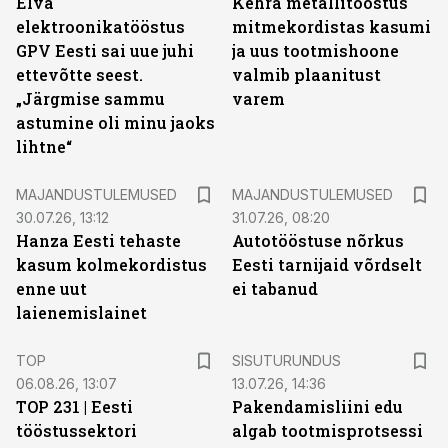
Elva
Kehra metallitööstus
elektroonikatööstus
mitmekordistas kasumi
GPV Eesti sai uue juhi
ja uus tootmishoone
ettevõtte seest.
valmib plaanitust
„Järgmise sammu
varem
astumine oli minu jaoks
lihtne“
MAJANDUSTULEMUSED
MAJANDUSTULEMUSED
30.07.26, 13:12
31.07.26, 08:20
Hanza Eesti tehaste
Autotööstuse nõrkus
kasum kolmekordistus
Eesti tarnijaid võrdselt
enne uut
ei tabanud
laienemislainet
ST
TOP
SISUTURUNDUS
06.08.26, 13:07
13.07.26, 14:36
TOP 231 | Eesti
Pakendamisliini edu
tööstussektori
algab tootmisprotsessi