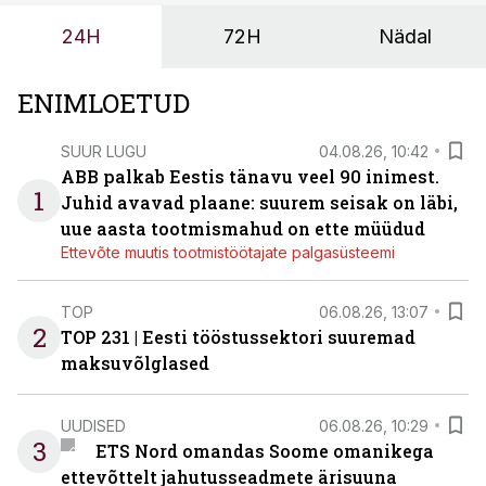
24H
72H
Nädal
ENIMLOETUD
SUUR LUGU
04.08.26, 10:42
ABB palkab Eestis tänavu veel 90 inimest.
1
Juhid avavad plaane: suurem seisak on läbi,
uue aasta tootmismahud on ette müüdud
Ettevõte muutis tootmistöötajate palgasüsteemi
TOP
06.08.26, 13:07
2
TOP 231 | Eesti tööstussektori suuremad
maksuvõlglased
UUDISED
06.08.26, 10:29
3
ETS Nord omandas Soome omanikega
ettevõttelt jahutusseadmete ärisuuna