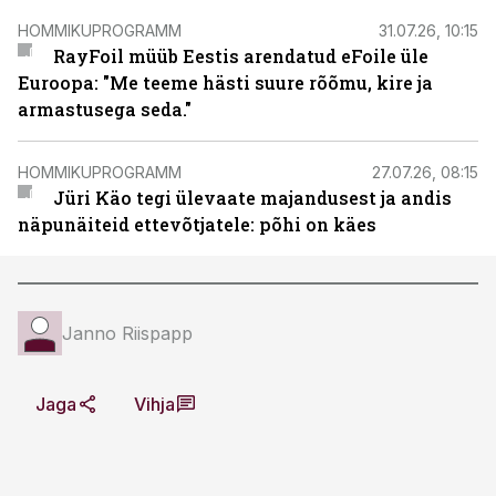
HOMMIKUPROGRAMM
31.07.26, 10:15
RayFoil müüb Eestis arendatud eFoile üle
Euroopa: "Me teeme hästi suure rõõmu, kire ja
armastusega seda."
HOMMIKUPROGRAMM
27.07.26, 08:15
Jüri Käo tegi ülevaate majandusest ja andis
näpunäiteid ettevõtjatele: põhi on käes
Janno Riispapp
Jaga
Vihja