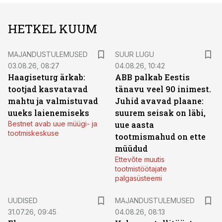
HETKEL KUUM
MAJANDUSTULEMUSED
SUUR LUGU
03.08.26, 08:27
04.08.26, 10:42
Haagiseturg ärkab:
ABB palkab Eestis
tootjad kasvatavad
tänavu veel 90 inimest.
mahtu ja valmistuvad
Juhid avavad plaane:
uueks laienemiseks
suurem seisak on läbi,
Bestnet avab uue müügi- ja
uue aasta
tootmiskeskuse
tootmismahud on ette
müüdud
Ettevõte muutis
tootmistöötajate
palgasüsteemi
UUDISED
MAJANDUSTULEMUSED
31.07.26, 09:45
04.08.26, 08:13