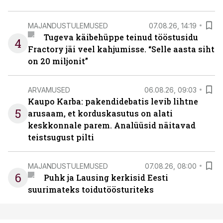
MAJANDUSTULEMUSED
07.08.26, 14:19
Tugeva käibehüppe teinud tööstusidu
4
Fractory jäi veel kahjumisse. “Selle aasta siht
on 20 miljonit”
ARVAMUSED
06.08.26, 09:03
Kaupo Karba: pakendidebatis levib lihtne
5
arusaam, et korduskasutus on alati
keskkonnale parem. Analüüsid näitavad
teistsugust pilti
MAJANDUSTULEMUSED
07.08.26, 08:00
6
Puhk ja Lausing kerkisid Eesti
suurimateks toidutöösturiteks