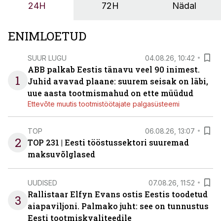
24H
72H
Nädal
ENIMLOETUD
SUUR LUGU
04.08.26, 10:42
ABB palkab Eestis tänavu veel 90 inimest.
1
Juhid avavad plaane: suurem seisak on läbi,
uue aasta tootmismahud on ette müüdud
Ettevõte muutis tootmistöötajate palgasüsteemi
TOP
06.08.26, 13:07
2
TOP 231 | Eesti tööstussektori suuremad
maksuvõlglased
UUDISED
07.08.26, 11:52
Rallistaar Elfyn Evans ostis Eestis toodetud
3
aiapaviljoni. Palmako juht: see on tunnustus
Eesti tootmiskvaliteedile