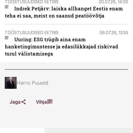
TÖÖSTUSUUDISED EETRIS
20.07.26, 14:00
Indrek Petjärv: laiska allhanget Eestis enam
teha ei saa, meist on saanud peatöövõtja
TÖÖSTUSUUDISED EETRIS
06.07.26, 13:55
Uuring: ESG trügib aina enam
hanketingimustesse ja edasilükkajad riskivad
turul välistamisega
Harro Puusild
Jaga
Vihja