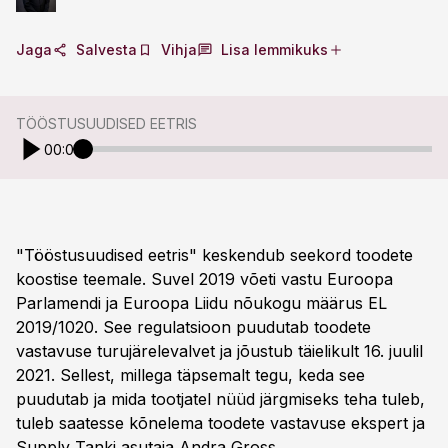
Jaga
Salvesta
Vihja
Lisa lemmikuks
TÖÖSTUSUUDISED EETRIS
00:00
"Tööstusuudised eetris" keskendub seekord toodete
koostise teemale. Suvel 2019 võeti vastu Euroopa
Parlamendi ja Euroopa Liidu nõukogu määrus EL
2019/1020. See regulatsioon puudutab toodete
vastavuse turujärelevalvet ja jõustub täielikult 16. juulil
2021. Sellest, millega täpsemalt tegu, keda see
puudutab ja mida tootjatel nüüd järgmiseks teha tuleb,
tuleb saatesse kõnelema toodete vastavuse ekspert ja
Supply Tanki asutaja Andra Gross.