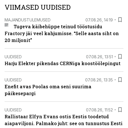
VIIMASED UUDISED
MAJANDUSTULEMUSED
07.08.26, 14:19
Tugeva käibehüppe teinud tööstusidu
Fractory jäi veel kahjumisse. “Selle aasta siht on
20 miljonit”
UUDISED
07.08.26, 13:51
Harju Elekter pikendas CERNiga koostöölepingut
UUDISED
07.08.26, 13:35
Enefit avas Poolas oma seni suurima
päikesepargi
UUDISED
07.08.26, 11:52
Rallistaar Elfyn Evans ostis Eestis toodetud
aiapaviljoni. Palmako juht: see on tunnustus Eesti