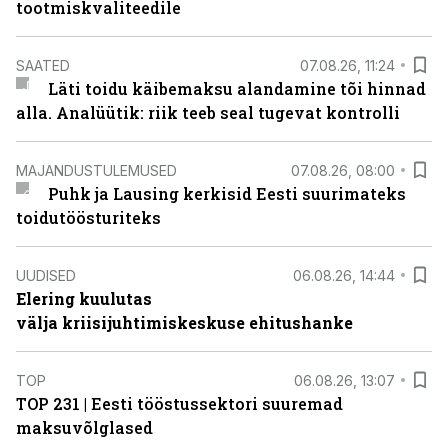
tootmiskvaliteedile
SAATED
07.08.26, 11:24
Läti toidu käibemaksu alandamine tõi hinnad
alla. Analüütik: riik teeb seal tugevat kontrolli
MAJANDUSTULEMUSED
07.08.26, 08:00
Puhk ja Lausing kerkisid Eesti suurimateks
toidutöösturiteks
UUDISED
06.08.26, 14:44
Elering kuulutas
välja kriisijuhtimiskeskuse ehitushanke
TOP
06.08.26, 13:07
TOP 231 | Eesti tööstussektori suuremad
maksuvõlglased