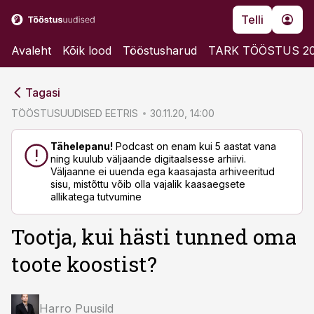
Telli
Avaleht
Kõik lood
Tööstusharud
TARK TÖÖSTUS 2
cebook
cebook
Tagasi
Twitter)
Twitter)
TÖÖSTUSUUDISED EETRIS
30.11.20, 14:00
kedIn
kedIn
Tähelepanu!
Podcast on enam kui 5 aastat vana
ning kuulub väljaande digitaalsesse arhiivi.
ail
ail
Väljaanne ei uuenda ega kaasajasta arhiveeritud
sisu, mistõttu võib olla vajalik kaasaegsete
k
k
allikatega tutvumine
Tootja, kui hästi tunned oma
toote koostist?
Harro Puusild