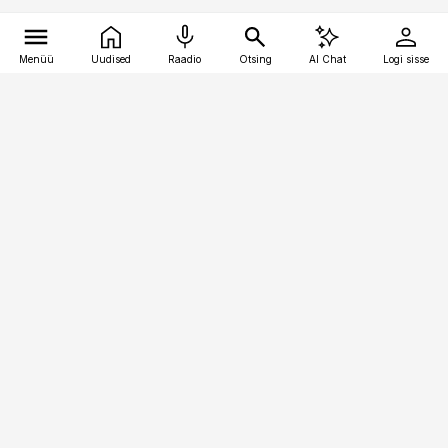
Menüü
Uudised
Raadio
Otsing
AI Chat
Logi sisse
Vana-Lõuna 39/1, 19094 Tallinn
(+372) 667 0111
toostusuudised@toostusuudised.ee
Telli
Reklaam
Firmast
Sisu kasutamisõigused
Ajakirjaniku
eetikakoodeks
Üldtingimused
Privaatsustingimused
Küpsiste poliitika
KKK
Eesti Meediaettevõtete
Eelistuste haldamine