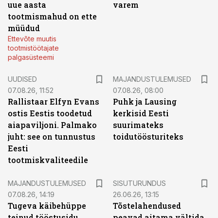
uue aasta
varem
tootmismahud on ette
müüdud
Ettevõte muutis
tootmistöötajate
palgasüsteemi
UUDISED
MAJANDUSTULEMUSED
07.08.26, 11:52
07.08.26, 08:00
Rallistaar Elfyn Evans
Puhk ja Lausing
ostis Eestis toodetud
kerkisid Eesti
aiapaviljoni. Palmako
suurimateks
juht: see on tunnustus
toidutöösturiteks
Eesti
tootmiskvaliteedile
ST
MAJANDUSTULEMUSED
SISUTURUNDUS
07.08.26, 14:19
26.06.26, 13:15
Tugeva käibehüppe
Tõstelahendused
teinud tööstusidu
peavad aitama vältida