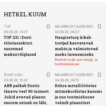
HETKEL KUUM
TOP
MAJANDUSTULEMUSED
06.08.26, 13:07
03.08.26, 08:27
TOP 231 | Eesti
Haagiseturg ärkab:
tööstussektori
tootjad kasvatavad
suuremad
mahtu ja valmistuvad
maksuvõlglased
uueks laienemiseks
Bestnet avab uue müügi- ja
tootmiskeskuse
SUUR LUGU
MAJANDUSTULEMUSED
04.08.26, 10:42
04.08.26, 08:13
ABB palkab Eestis
Kehra metallitööstus
tänavu veel 90 inimest.
mitmekordistas kasumi
Juhid avavad plaane:
ja uus tootmishoone
suurem seisak on läbi,
valmib plaanitust