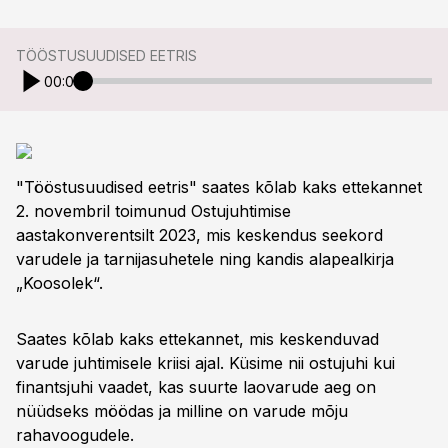
TÖÖSTUSUUDISED EETRIS
00:00
"Tööstusuudised eetris" saates kõlab kaks ettekannet
2. novembril toimunud Ostujuhtimise
aastakonverentsilt 2023, mis keskendus seekord
varudele ja tarnijasuhetele ning kandis alapealkirja
„Koosolek“.
Saates kõlab kaks ettekannet, mis keskenduvad
varude juhtimisele kriisi ajal. Küsime nii ostujuhi kui
finantsjuhi vaadet, kas suurte laovarude aeg on
nüüdseks möödas ja milline on varude mõju
rahavoogudele.