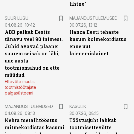
lihtne“
SUUR LUGU
MAJANDUSTULEMUSED
04.08.26, 10:42
30.07.26, 13:12
ABB palkab Eestis
Hanza Eesti tehaste
tänavu veel 90 inimest.
kasum kolmekordistus
Juhid avavad plaane:
enne uut
suurem seisak on läbi,
laienemislainet
uue aasta
tootmismahud on ette
müüdud
Ettevõte muutis
tootmistöötajate
palgasüsteemi
MAJANDUSTULEMUSED
KASULIK
04.08.26, 08:13
30.07.26, 08:15
Kehra metallitööstus
Tööstusjuht lahkab
mitmekordistas kasumi
tootmisettevõtte