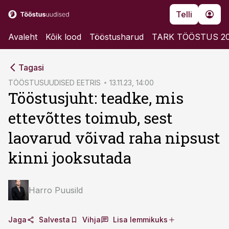
Telli
Avaleht
Kõik lood
Tööstusharud
TARK TÖÖSTUS 2
cebook
cebook
Tagasi
Twitter)
Twitter)
TÖÖSTUSUUDISED EETRIS
13.11.23, 14:00
Tööstusjuht: teadke, mis
kedIn
kedIn
ettevõttes toimub, sest
ail
ail
laovarud võivad raha nipsust
k
k
kinni jooksutada
Harro Puusild
Jaga
Salvesta
Vihja
Lisa lemmikuks