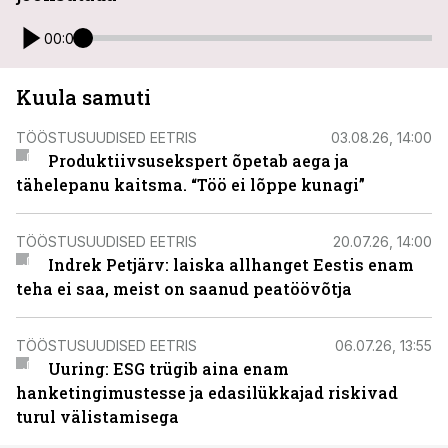
00:00
Kuula samuti
TÖÖSTUSUUDISED EETRIS
03.08.26, 14:00
Produktiivsusekspert õpetab aega ja
tähelepanu kaitsma. “Töö ei lõppe kunagi”
TÖÖSTUSUUDISED EETRIS
20.07.26, 14:00
Indrek Petjärv: laiska allhanget Eestis enam
teha ei saa, meist on saanud peatöövõtja
TÖÖSTUSUUDISED EETRIS
06.07.26, 13:55
Uuring: ESG trügib aina enam
hanketingimustesse ja edasilükkajad riskivad
turul välistamisega