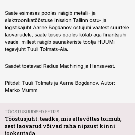
Saate esimeses pooles räägib metalli- ja
elektroonikatööstuse Inission Tallinn ostu- ja
logistikajuht Aarne Bogdanov ostujuhi vaatest suurtele
laovarudele, saate teises pooles kõlab aga finantsjuhi
vaade, millest räägib saunakeriste tootja HUUMi
tegevjuht Tuuli Tolmats-Aia.
Saadet toetavad Radius Machining ja Hansavest.
Piltidel: Tuuli Tolmats ja Aarne Bogdanov. Autor:
Marko Mumm
TÖÖSTUSUUDISED EETRIS
Tööstusjuht: teadke, mis ettevõttes toimub,
sest laovarud võivad raha nipsust kinni
jooksutada