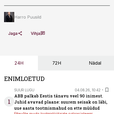
Harro Puusild
Jaga
Vihja
24H
72H
Nädal
ENIMLOETUD
SUUR LUGU
04.08.26, 10:42
ABB palkab Eestis tänavu veel 90 inimest.
1
Juhid avavad plaane: suurem seisak on läbi,
uue aasta tootmismahud on ette müüdud
Ettevõte muutis tootmistöötajate palgasüsteemi