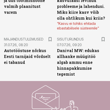
ja uus tootmishoone
kasvufaasi levinud
valmib plaanitust
probleeme ja lahendusi.
varem
Miks kiire kasv võib
olla ohtlikum kui kriis?
“Kasvu ei tohiks ehitada
ebastabiilsele süsteemile”
ST
MAJANDUSTULEMUSED
SISUTURUNDUS
31.07.26, 08:20
07.07.26, 09:20
Autotööstuse nõrkus
Danival MW: edukas
Eesti tarnijaid võrdselt
allhanke müügitöö
ei tabanud
algab ammu enne
hinnapakkumise
tegemist