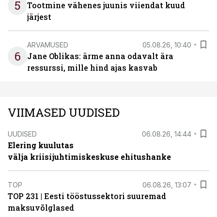
5
Tootmine vähenes juunis viiendat kuud
järjest
ARVAMUSED
05.08.26, 10:40
6
Jane Oblikas: ärme anna odavalt ära
ressurssi, mille hind ajas kasvab
VIIMASED UUDISED
UUDISED
06.08.26, 14:44
Elering kuulutas
välja kriisijuhtimiskeskuse ehitushanke
TOP
06.08.26, 13:07
TOP 231 | Eesti tööstussektori suuremad
maksuvõlglased