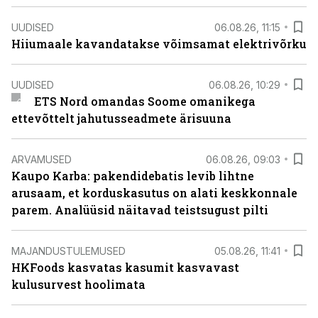
UUDISED
06.08.26, 11:15
Hiiumaale kavandatakse võimsamat elektrivõrku
UUDISED
06.08.26, 10:29
ETS Nord omandas Soome omanikega
ettevõttelt jahutusseadmete ärisuuna
ARVAMUSED
06.08.26, 09:03
Kaupo Karba: pakendidebatis levib lihtne
arusaam, et korduskasutus on alati keskkonnale
parem. Analüüsid näitavad teistsugust pilti
MAJANDUSTULEMUSED
05.08.26, 11:41
HKFoods kasvatas kasumit kasvavast
kulusurvest hoolimata