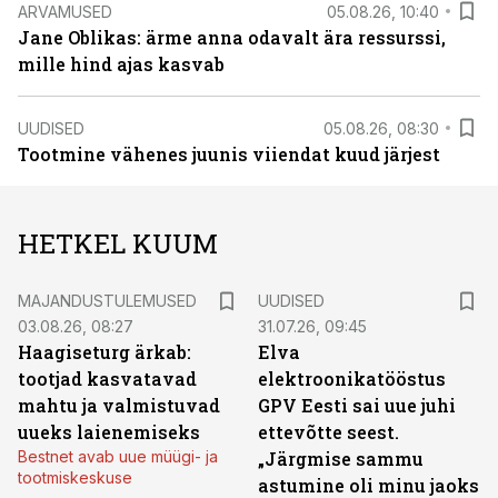
ARVAMUSED
05.08.26, 10:40
Jane Oblikas: ärme anna odavalt ära ressurssi,
mille hind ajas kasvab
UUDISED
05.08.26, 08:30
Tootmine vähenes juunis viiendat kuud järjest
HETKEL KUUM
MAJANDUSTULEMUSED
UUDISED
03.08.26, 08:27
31.07.26, 09:45
Haagiseturg ärkab:
Elva
tootjad kasvatavad
elektroonikatööstus
mahtu ja valmistuvad
GPV Eesti sai uue juhi
uueks laienemiseks
ettevõtte seest.
Bestnet avab uue müügi- ja
„Järgmise sammu
tootmiskeskuse
astumine oli minu jaoks