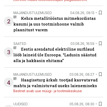
MAJANDUSTULEMUSED
04.08.26, 08:13
Kehra metallitööstus mitmekordistas
2
kasumi ja uus tootmishoone valmib
plaanitust varem
SAATED
03.08.26, 16:59
Eestis arendatud elektriline surfilaud
3
lööb laineid üle Euroopa. “Ladusin säästud
alla ja hakkasin ehitama”
MAJANDUSTULEMUSED
03.08.26, 08:27
Haagiseturg ärkab: tootjad kasvatavad
4
mahtu ja valmistuvad uueks laienemiseks
Bestnet avab uue müügi- ja tootmiskeskuse
UUDISED
05.08.26, 08:30