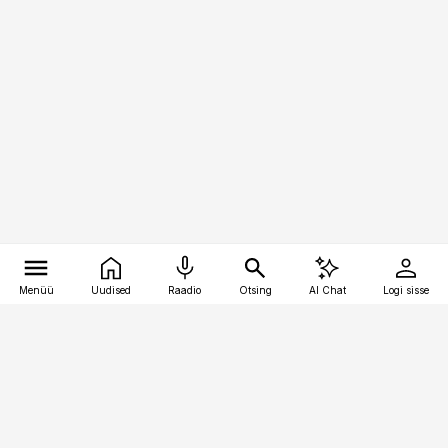
Menüü
Uudised
Raadio
Otsing
AI Chat
Logi sisse
Vana-Lõuna 39/1, 19094 Tallinn
(+372) 667 0111
toostusuudised@toostusuudised.ee