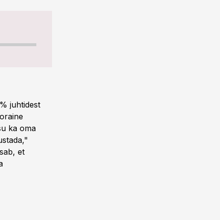
% juhtidest
ooraine
usu ka oma
ustada,"
sab, et
a