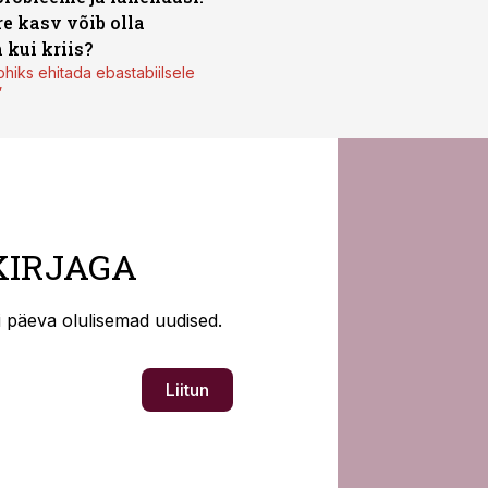
re kasv võib olla
 kui kriis?
ohiks ehitada ebastabiilsele
”
KIRJAGA
ti päeva olulisemad uudised.
Liitun