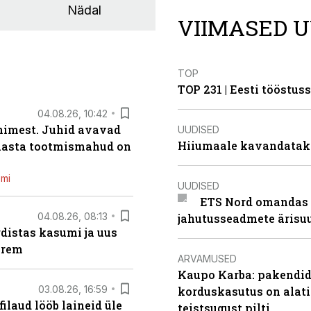
Nädal
VIIMASED U
TOP
TOP 231 | Eesti tööstu
04.08.26, 10:42
inimest. Juhid avavad
UUDISED
Hiiumaale kavandatak
 aasta tootmismahud on
emi
UUDISED
ETS Nord omandas 
04.08.26, 08:13
jahutusseadmete ärisu
distas kasumi ja uus
arem
ARVAMUSED
Kaupo Karba: pakendide
03.08.26, 16:59
korduskasutus on alat
filaud lööb laineid üle
teistsugust pilti