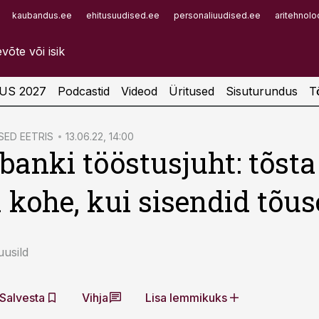
kaubandus.ee
ehitusuudised.ee
personaliuudised.ee
aritehnolo
Infopank
Radar
US 2027
Podcastid
Videod
Üritused
Sisuturundus
T
ED EETRIS
13.06.22, 14:00
anki tööstusjuht: tõsta
 kohe, kui sisendid tõu
usild
Salvesta
Vihja
Lisa lemmikuks