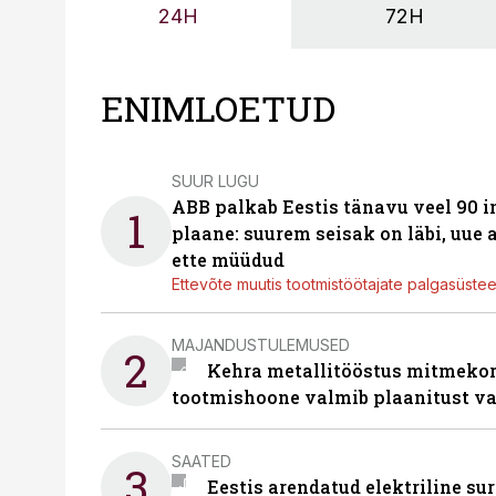
24H
72H
ENIMLOETUD
SUUR LUGU
ABB palkab Eestis tänavu veel 90 
1
plaane: suurem seisak on läbi, uue
ette müüdud
Ettevõte muutis tootmistöötajate palgasüste
MAJANDUSTULEMUSED
2
Kehra metallitööstus mitmekor
tootmishoone valmib plaanitust v
SAATED
3
Eestis arendatud elektriline sur