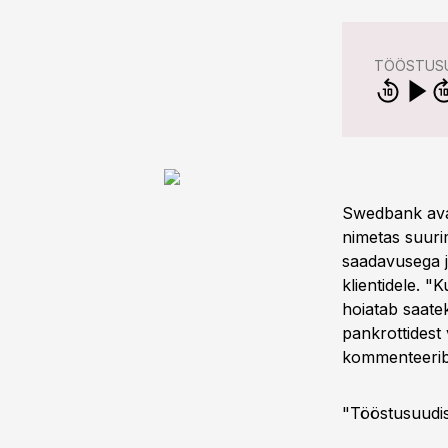
TÖÖSTUSU
Swedbank aval
nimetas suurim
saadavusega j
klientidele. "
hoiatab saate
pankrottidest 
kommenteerib
"Tööstusuudis