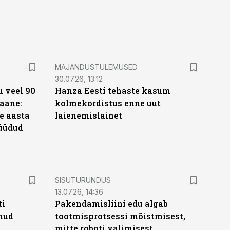
MAJANDUSTULEMUSED
30.07.26, 13:12
 veel 90
Hanza Eesti tehaste kasum
aane:
kolmekordistus enne uut
e aasta
laienemislainet
üüdud
e
ST
SISUTURUNDUS
13.07.26, 14:36
ti
Pakendamisliini edu algab
anud
tootmisprotsessi mõistmisest,
mitte roboti valimisest