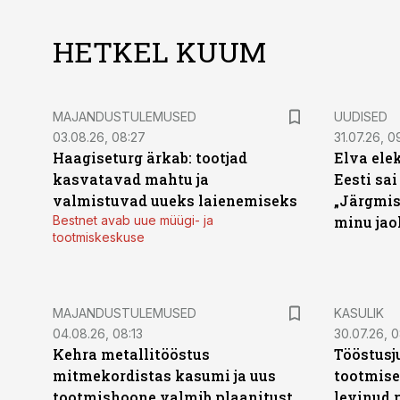
HETKEL KUUM
MAJANDUSTULEMUSED
UUDISED
03.08.26, 08:27
31.07.26, 0
Haagiseturg ärkab: tootjad
Elva ele
kasvatavad mahtu ja
Eesti sai
valmistuvad uueks laienemiseks
„Järgmis
Bestnet avab uue müügi- ja
minu jao
tootmiskeskuse
MAJANDUSTULEMUSED
KASULIK
04.08.26, 08:13
30.07.26, 0
Kehra metallitööstus
Tööstusj
mitmekordistas kasumi ja uus
tootmise
tootmishoone valmib plaanitust
levinud 