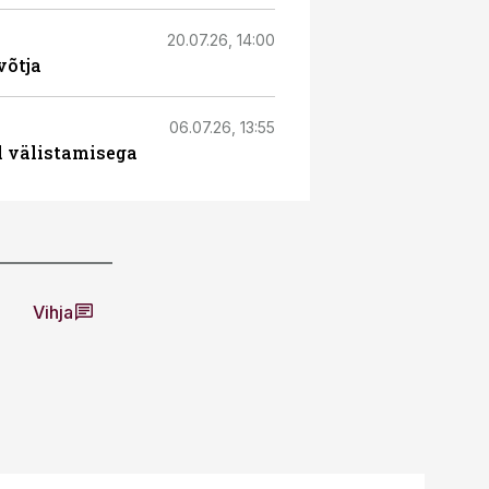
20.07.26, 14:00
võtja
06.07.26, 13:55
l välistamisega
Vihja