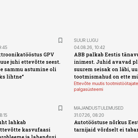
SUUR LUGU
9:45
04.08.26, 10:42
ktroonikatööstus GPV
ABB palkab Eestis tänavu
 uue juhi ettevõtte seest.
inimest. Juhid avavad pl
e sammu astumine oli
suurem seisak on läbi, uu
ks lihtne“
tootmismahud on ette m
Ettevõte muutis tootmistöötajat
palgasüsteemi
MAJANDUSTULEMUSED
8:15
31.07.26, 08:20
uht lahkab
Autotööstuse nõrkus Ees
ttevõtte kasvufaasi
tarnijaid võrdselt ei tab
probleeme ja lahendusi.