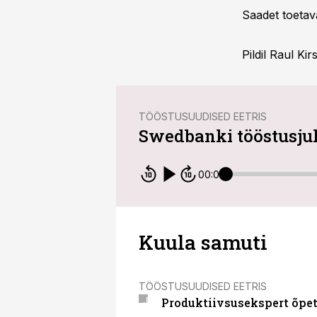
Saadet toetav
Pildil Raul Ki
TÖÖSTUSUUDISED EETRIS
Swedbanki tööstusjuh
00:00
Kuula samuti
TÖÖSTUSUUDISED EETRIS
Produktiivsusekspert õpet