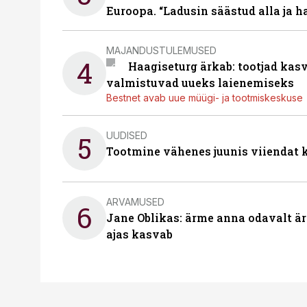
Euroopa. “Ladusin säästud alla ja 
MAJANDUSTULEMUSED
4
Haagiseturg ärkab: tootjad kas
valmistuvad uueks laienemiseks
Bestnet avab uue müügi- ja tootmiskeskuse
UUDISED
5
Tootmine vähenes juunis viiendat k
ARVAMUSED
6
Jane Oblikas: ärme anna odavalt ära
ajas kasvab