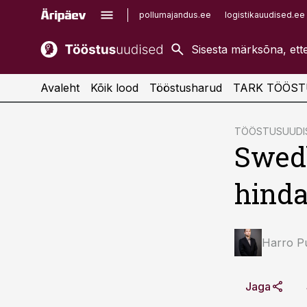
pollumajandus.ee
logistikauudised.ee
kaubandus.ee
imelineajalugu.ee
kinnisvarauudised.ee
imelineteadus.ee
Avaleht
Kõik lood
Tööstusharud
TARK TÖÖST
cebook
cebook
TÖÖSTUSUUDIS
Swedb
Twitter)
Twitter)
kedIn
kedIn
hinda
ail
ail
k
k
Harro Pu
Jaga