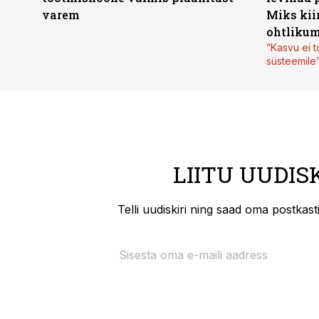
varem
Miks kii
ohtlikum
“Kasvu ei t
süsteemile
LIITU UUDIS
Telli uudiskiri ning saad oma postkas