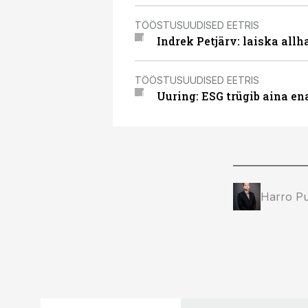
TÖÖSTUSUUDISED EETRIS
Indrek Petjärv: laiska all
TÖÖSTUSUUDISED EETRIS
Uuring: ESG trügib aina e
Harro Pu