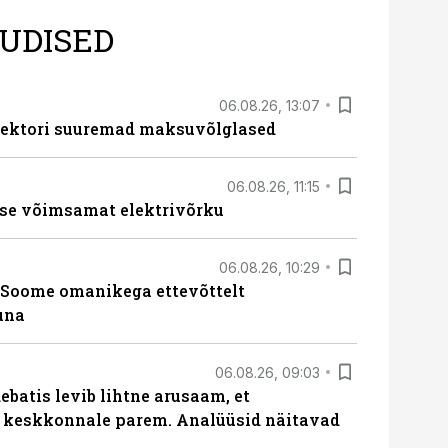
UDISED
06.08.26, 13:07
ssektori suuremad maksuvõlglased
06.08.26, 11:15
se võimsamat elektrivõrku
06.08.26, 10:29
Soome omanikega ettevõttelt
una
06.08.26, 09:03
batis levib lihtne arusaam, et
i keskkonnale parem. Analüüsid näitavad