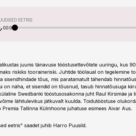
UDISED EETRIS
00:00
ikustas juunis tänavuse tööstusettevõtete uuringu, kus 90
aks riskiks tooraineriski. Juhtide töölaual on tegelemine t
a sisendhindade tõus, mis paratamatult tähendab hinnatõ
Kui on näha, et sisendid on tõusnud, tasub hinnatõusuga kiir
külaline Swedbanki tööstusosakonna juht Raul Kirsimäe ja li
võime lähitulevikus jätkuvalt kuulda. Toidutööstuse olukord
 Premia Tallinna Külmhoone juhatuse esimees Aivar Aus.
ed eetris" saadet juhib Harro Puusild.