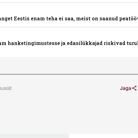
hanget Eestis enam teha ei saa, meist on saanud peatöö
nam hanketingimustesse ja edasilükkajad riskivad turu
usild
Jaga