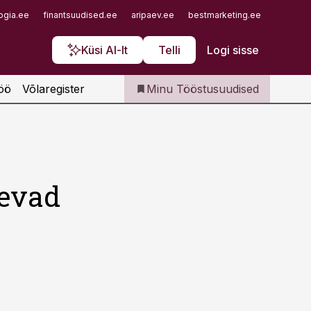
Iseteenindus
ogia.ee
finantsuudised.ee
aripaev.ee
bestmarketing.ee
finantsu
Telli Tööstusuudised
Küsi AI-lt
Telli
Logi sisse
öö
Võlaregister
Minu Tööstusuudised
sevad