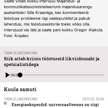
Saate võtab kokku intervjuu Majandus- ja
kommunikatsiooniministeeriumi majandusarengu
asekantsleri Sille Kraamiga, kes kommenteerib
tööstuse probleeme riigi vaatepunktist ja pakub
lahendusi, mis tööstussektorile toeks võiks olla.
Intervjuud viis läbi ja saate pani kokku Gregor Alaküla.
Foto: Äripäev.
TARK ELUKESKKOND
Riik aitab kriisis tööstureid likviidsusabi ja
spetsialistidega
00:00
Kuula samuti
TARK ELUKESKKOND
02.11.22, 12:00
Energiaeksperdid: universaalteenus on riigi