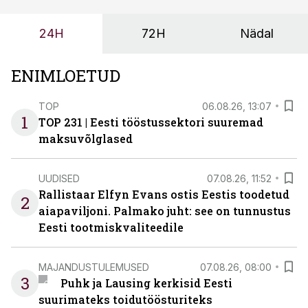
24H
72H
Nädal
ENIMLOETUD
TOP
06.08.26, 13:07
1
TOP 231 | Eesti tööstussektori suuremad
maksuvõlglased
UUDISED
07.08.26, 11:52
Rallistaar Elfyn Evans ostis Eestis toodetud
2
aiapaviljoni. Palmako juht: see on tunnustus
Eesti tootmiskvaliteedile
MAJANDUSTULEMUSED
07.08.26, 08:00
3
Puhk ja Lausing kerkisid Eesti
suurimateks toidutöösturiteks