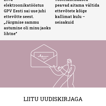
elektroonikatööstus
peavad aitama vältida
GPV Eesti sai uue juhi
ettevõtete kõige
ettevõtte seest.
kallimat kulu –
„Järgmise sammu
seisakuid
astumine oli minu jaoks
lihtne“
LIITU UUDISKIRJAGA