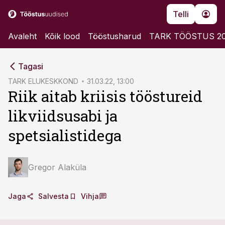
Telli
Avaleht
Kõik lood
Tööstusharud
TARK TÖÖSTUS 2
cebook
cebook
Tagasi
Twitter)
Twitter)
TARK ELUKESKKOND
31.03.22, 13:00
Riik aitab kriisis tööstureid
kedIn
kedIn
likviidsusabi ja
ail
ail
spetsialistidega
k
k
Gregor Alaküla
Jaga
Salvesta
Vihja