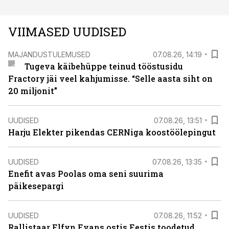
VIIMASED UUDISED
MAJANDUSTULEMUSED
07.08.26, 14:19
Tugeva käibehüppe teinud tööstusidu
Fractory jäi veel kahjumisse. “Selle aasta siht on
20 miljonit”
UUDISED
07.08.26, 13:51
Harju Elekter pikendas CERNiga koostöölepingut
UUDISED
07.08.26, 13:35
Enefit avas Poolas oma seni suurima
päikesepargi
UUDISED
07.08.26, 11:52
Rallistaar Elfyn Evans ostis Eestis toodetud