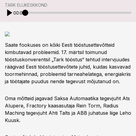
TARK ELUKESKKOND
00:00
Saate fookuses on kõiki Eesti tööstusettevõtteid
kimbutavad probleemid. 17. märtsil toimunud
tööstuskonverentsil „Tark tööstus“ tehtud intervjuudes
räägivad Eesti tööstusettevõtete juhid, kuidas kasvavad
toormehinnad, probleemid tarneahelatega, energiakriis
ja töötajate puudus nende tegevust mõjutanud on.
Oma mõtteid jagavad Saksa Automaatika tegevjuht Ats
Alupere, Fractory kaasasutaja Rein Torm, Radius
Maching tegevjuht Ahti Talts ja ABB juhatuse liige Leho
Kuusk.