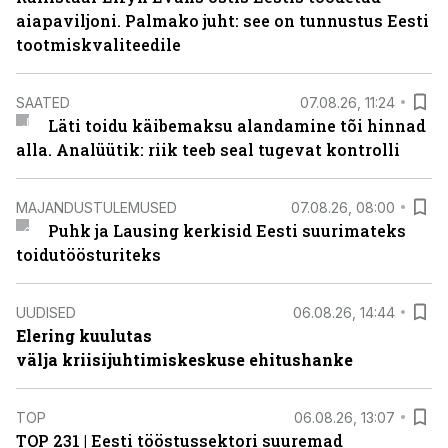
aiapaviljoni. Palmako juht: see on tunnustus Eesti
tootmiskvaliteedile
SAATED
07.08.26, 11:24
Läti toidu käibemaksu alandamine tõi hinnad
alla. Analüütik: riik teeb seal tugevat kontrolli
MAJANDUSTULEMUSED
07.08.26, 08:00
Puhk ja Lausing kerkisid Eesti suurimateks
toidutöösturiteks
UUDISED
06.08.26, 14:44
Elering kuulutas
välja kriisijuhtimiskeskuse ehitushanke
TOP
06.08.26, 13:07
TOP 231 | Eesti tööstussektori suuremad