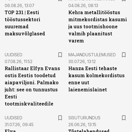
06.08.26, 13:07
04.08.26, 08:13
TOP 231 | Eesti
Kehra metallitööstus
tööstussektori
mitmekordistas kasumi
suuremad
ja uus tootmishoone
maksuvõlglased
valmib plaanitust
varem
UUDISED
MAJANDUSTULEMUSED
07.08.26, 11:52
30.07.26, 13:12
Rallistaar Elfyn Evans
Hanza Eesti tehaste
ostis Eestis toodetud
kasum kolmekordistus
aiapaviljoni. Palmako
enne uut
juht: see on tunnustus
laienemislainet
Eesti
tootmiskvaliteedile
ST
UUDISED
SISUTURUNDUS
31.07.26, 09:45
26.06.26, 13:15
Elva
Tõstelahendused