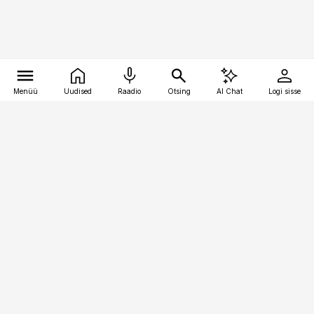
Menüü
Uudised
Raadio
Otsing
AI Chat
Logi sisse
Vana-Lõuna 39/1, 19094 Tallinn
(+372) 667 0111
toostusuudised@toostusuudised.ee
Telli
Reklaam
Firmast
Sisu kasutamisõigused
Ajakirjaniku
eetikakoodeks