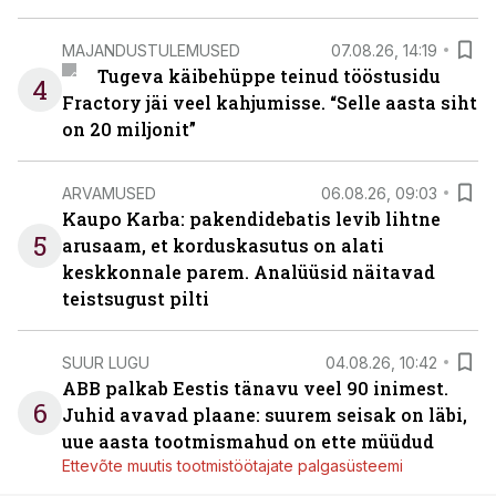
MAJANDUSTULEMUSED
07.08.26, 14:19
Tugeva käibehüppe teinud tööstusidu
4
Fractory jäi veel kahjumisse. “Selle aasta siht
on 20 miljonit”
ARVAMUSED
06.08.26, 09:03
Kaupo Karba: pakendidebatis levib lihtne
5
arusaam, et korduskasutus on alati
keskkonnale parem. Analüüsid näitavad
teistsugust pilti
SUUR LUGU
04.08.26, 10:42
ABB palkab Eestis tänavu veel 90 inimest.
6
Juhid avavad plaane: suurem seisak on läbi,
uue aasta tootmismahud on ette müüdud
Ettevõte muutis tootmistöötajate palgasüsteemi