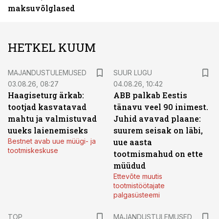
maksuvõlglased
HETKEL KUUM
MAJANDUSTULEMUSED
SUUR LUGU
03.08.26, 08:27
04.08.26, 10:42
Haagiseturg ärkab:
ABB palkab Eestis
tootjad kasvatavad
tänavu veel 90 inimest.
mahtu ja valmistuvad
Juhid avavad plaane:
uueks laienemiseks
suurem seisak on läbi,
Bestnet avab uue müügi- ja
uue aasta
tootmiskeskuse
tootmismahud on ette
müüdud
Ettevõte muutis
tootmistöötajate
palgasüsteemi
TOP
MAJANDUSTULEMUSED