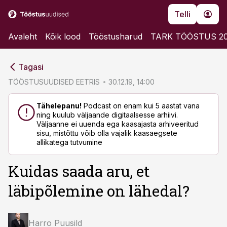
Telli
Avaleht
Kõik lood
Tööstusharud
TARK TÖÖSTUS 2
cebook
cebook
Tagasi
Twitter)
Twitter)
TÖÖSTUSUUDISED EETRIS
30.12.19, 14:00
kedIn
kedIn
Tähelepanu!
Podcast on enam kui 5 aastat vana
ning kuulub väljaande digitaalsesse arhiivi.
ail
ail
Väljaanne ei uuenda ega kaasajasta arhiveeritud
sisu, mistõttu võib olla vajalik kaasaegsete
k
k
allikatega tutvumine
Kuidas saada aru, et
läbipõlemine on lähedal?
Harro Puusild