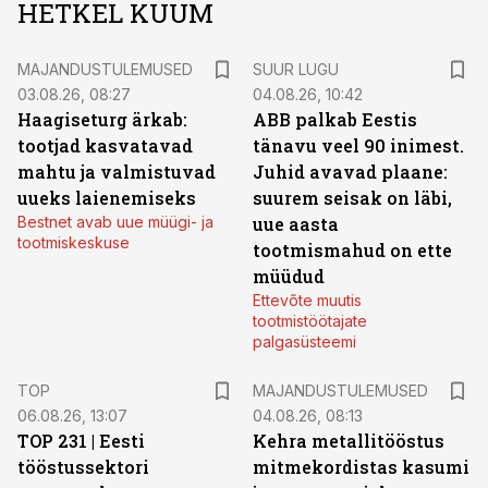
HETKEL KUUM
MAJANDUSTULEMUSED
SUUR LUGU
03.08.26, 08:27
04.08.26, 10:42
Haagiseturg ärkab:
ABB palkab Eestis
tootjad kasvatavad
tänavu veel 90 inimest.
mahtu ja valmistuvad
Juhid avavad plaane:
uueks laienemiseks
suurem seisak on läbi,
Bestnet avab uue müügi- ja
uue aasta
tootmiskeskuse
tootmismahud on ette
müüdud
Ettevõte muutis
tootmistöötajate
palgasüsteemi
TOP
MAJANDUSTULEMUSED
06.08.26, 13:07
04.08.26, 08:13
TOP 231 | Eesti
Kehra metallitööstus
tööstussektori
mitmekordistas kasumi