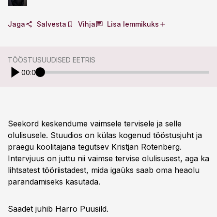
Jaga
Salvesta
Vihja
Lisa lemmikuks
TÖÖSTUSUUDISED EETRIS
00:00
Seekord keskendume vaimsele tervisele ja selle
olulisusele. Stuudios on külas kogenud tööstusjuht ja
praegu koolitajana tegutsev Kristjan Rotenberg.
Intervjuus on juttu nii vaimse tervise olulisusest, aga ka
lihtsatest tööriistadest, mida igaüks saab oma heaolu
parandamiseks kasutada.
Saadet juhib Harro Puusild.