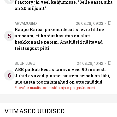
Fractory jäi veel kahjumisse. “Selle aasta siht
on 20 miljonit”
ARVAMUSED
06.08.26, 09:03
Kaupo Karba: pakendidebatis levib lihtne
5
arusaam, et korduskasutus on alati
keskkonnale parem. Analüüsid näitavad
teistsugust pilti
SUUR LUGU
04.08.26, 10:42
ABB palkab Eestis tänavu veel 90 inimest.
6
Juhid avavad plaane: suurem seisak on läbi,
uue aasta tootmismahud on ette müüdud
Ettevõte muutis tootmistöötajate palgasüsteemi
VIIMASED UUDISED