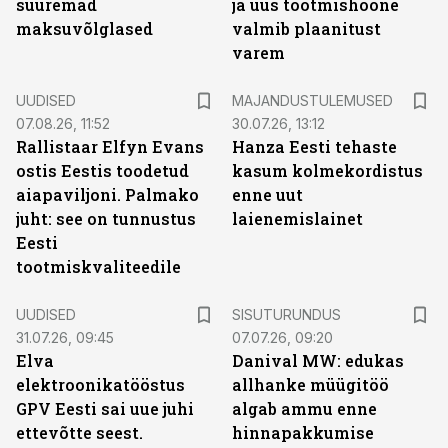
suuremad
ja uus tootmishoone
maksuvõlglased
valmib plaanitust
varem
UUDISED
MAJANDUSTULEMUSED
07.08.26, 11:52
30.07.26, 13:12
Rallistaar Elfyn Evans
Hanza Eesti tehaste
ostis Eestis toodetud
kasum kolmekordistus
aiapaviljoni. Palmako
enne uut
juht: see on tunnustus
laienemislainet
Eesti
tootmiskvaliteedile
ST
UUDISED
SISUTURUNDUS
31.07.26, 09:45
07.07.26, 09:20
Elva
Danival MW: edukas
elektroonikatööstus
allhanke müügitöö
GPV Eesti sai uue juhi
algab ammu enne
ettevõtte seest.
hinnapakkumise