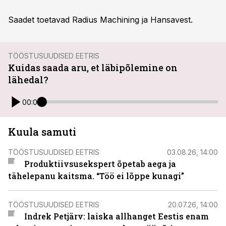
Saadet toetavad Radius Machining ja Hansavest.
TÖÖSTUSUUDISED EETRIS
Kuidas saada aru, et läbipõlemine on
lähedal?
00:00
Kuula samuti
TÖÖSTUSUUDISED EETRIS
03.08.26, 14:00
Produktiivsusekspert õpetab aega ja
tähelepanu kaitsma. “Töö ei lõppe kunagi”
TÖÖSTUSUUDISED EETRIS
20.07.26, 14:00
Indrek Petjärv: laiska allhanget Eestis enam