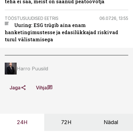
teha ei saa, meist on saanud peatöövõtja
TÖÖSTUSUUDISED EETRIS
06.07.26, 13:55
Uuring: ESG trügib aina enam
hanketingimustesse ja edasilükkajad riskivad
turul välistamisega
Harro Puusild
Jaga
Vihja
24H
72H
Nädal