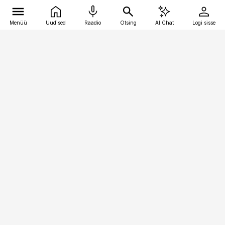
Menüü
Uudised
Raadio
Otsing
AI Chat
Logi sisse
Vana-Lõuna 39/1, 19094 Tallinn
(+372) 667 0111
toostusuudised@toostusuudised.ee
Telli
Reklaam
Firmast
Sisu kasutamisõigused
Ajakirjaniku
eetikakoodeks
Üldtingimused
Privaatsustingimused
Küpsiste poliitika
KKK
Eesti Meediaettevõtete
Eelistuste haldamine