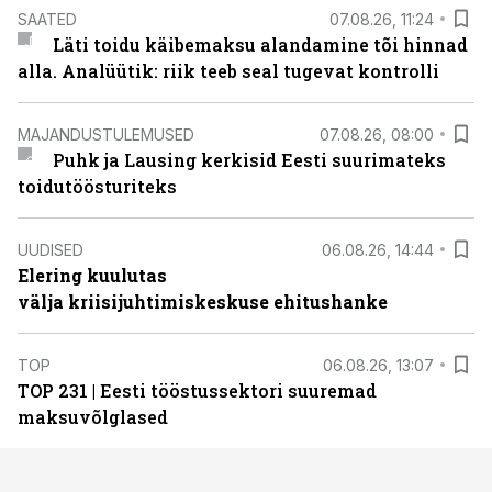
SAATED
07.08.26, 11:24
Läti toidu käibemaksu alandamine tõi hinnad
alla. Analüütik: riik teeb seal tugevat kontrolli
MAJANDUSTULEMUSED
07.08.26, 08:00
Puhk ja Lausing kerkisid Eesti suurimateks
toidutöösturiteks
UUDISED
06.08.26, 14:44
Elering kuulutas
välja kriisijuhtimiskeskuse ehitushanke
TOP
06.08.26, 13:07
TOP 231 | Eesti tööstussektori suuremad
maksuvõlglased