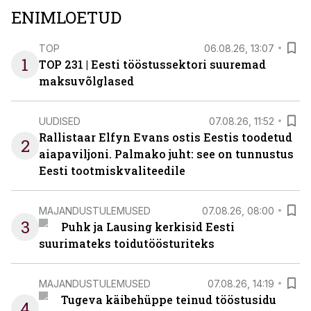
ENIMLOETUD
TOP
06.08.26, 13:07
1
TOP 231 | Eesti tööstussektori suuremad
maksuvõlglased
UUDISED
07.08.26, 11:52
Rallistaar Elfyn Evans ostis Eestis toodetud
2
aiapaviljoni. Palmako juht: see on tunnustus
Eesti tootmiskvaliteedile
MAJANDUSTULEMUSED
07.08.26, 08:00
3
Puhk ja Lausing kerkisid Eesti
suurimateks toidutöösturiteks
MAJANDUSTULEMUSED
07.08.26, 14:19
Tugeva käibehüppe teinud tööstusidu
4