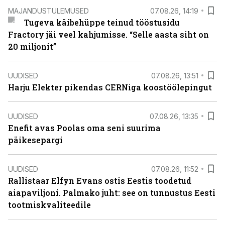
MAJANDUSTULEMUSED
07.08.26, 14:19
Tugeva käibehüppe teinud tööstusidu
Fractory jäi veel kahjumisse. “Selle aasta siht on
20 miljonit”
UUDISED
07.08.26, 13:51
Harju Elekter pikendas CERNiga koostöölepingut
UUDISED
07.08.26, 13:35
Enefit avas Poolas oma seni suurima
päikesepargi
UUDISED
07.08.26, 11:52
Rallistaar Elfyn Evans ostis Eestis toodetud
aiapaviljoni. Palmako juht: see on tunnustus Eesti
tootmiskvaliteedile