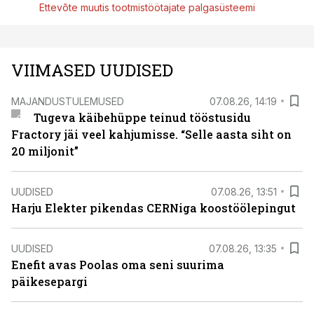
Ettevõte muutis tootmistöötajate palgasüsteemi
VIIMASED UUDISED
MAJANDUSTULEMUSED
07.08.26, 14:19
Tugeva käibehüppe teinud tööstusidu
Fractory jäi veel kahjumisse. “Selle aasta siht on
20 miljonit”
UUDISED
07.08.26, 13:51
Harju Elekter pikendas CERNiga koostöölepingut
UUDISED
07.08.26, 13:35
Enefit avas Poolas oma seni suurima
päikesepargi