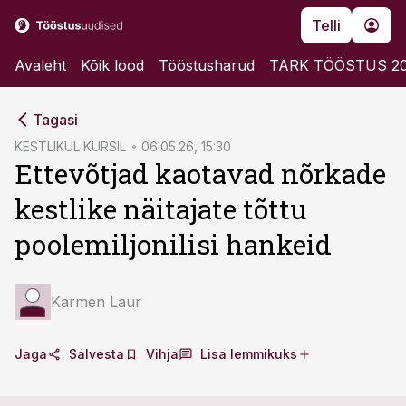
Telli
Avaleht
Kõik lood
Tööstusharud
TARK TÖÖSTUS 2
cebook
cebook
Tagasi
Twitter)
Twitter)
KESTLIKUL KURSIL
06.05.26, 15:30
Ettevõtjad kaotavad nõrkade
kedIn
kedIn
kestlike näitajate tõttu
ail
ail
poolemiljonilisi hankeid
k
k
Karmen Laur
Jaga
Salvesta
Vihja
Lisa lemmikuks