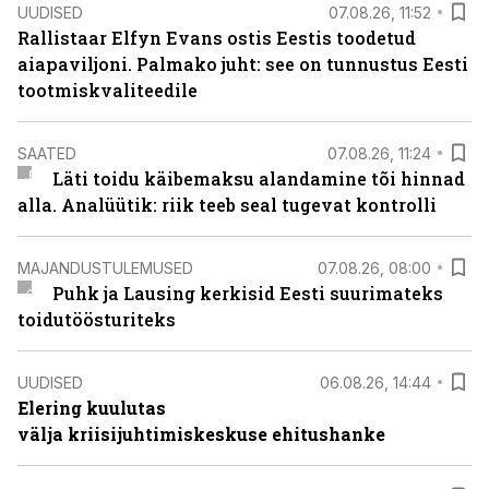
UUDISED
07.08.26, 11:52
Rallistaar Elfyn Evans ostis Eestis toodetud
aiapaviljoni. Palmako juht: see on tunnustus Eesti
tootmiskvaliteedile
SAATED
07.08.26, 11:24
Läti toidu käibemaksu alandamine tõi hinnad
alla. Analüütik: riik teeb seal tugevat kontrolli
MAJANDUSTULEMUSED
07.08.26, 08:00
Puhk ja Lausing kerkisid Eesti suurimateks
toidutöösturiteks
UUDISED
06.08.26, 14:44
Elering kuulutas
välja kriisijuhtimiskeskuse ehitushanke