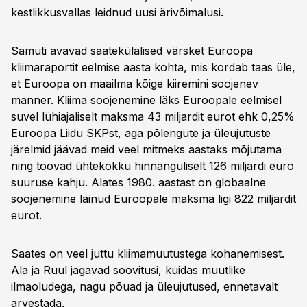
kestlikkusvallas leidnud uusi ärivõimalusi.
Samuti avavad saatekülalised värsket Euroopa
kliimaraportit eelmise aasta kohta, mis kordab taas üle,
et Euroopa on maailma kõige kiiremini soojenev
manner. Kliima soojenemine läks Euroopale eelmisel
suvel lühiajaliselt maksma 43 miljardit eurot ehk 0,25%
Euroopa Liidu SKPst, aga põlengute ja üleujutuste
järelmid jäävad meid veel mitmeks aastaks mõjutama
ning toovad ühtekokku hinnanguliselt 126 miljardi euro
suuruse kahju. Alates 1980. aastast on globaalne
soojenemine läinud Euroopale maksma ligi 822 miljardit
eurot.
Saates on veel juttu kliimamuutustega kohanemisest.
Ala ja Ruul jagavad soovitusi, kuidas muutlike
ilmaoludega, nagu põuad ja üleujutused, ennetavalt
arvestada.