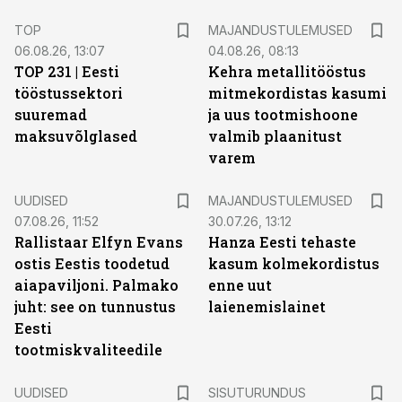
TOP
MAJANDUSTULEMUSED
06.08.26, 13:07
04.08.26, 08:13
TOP 231 | Eesti
Kehra metallitööstus
tööstussektori
mitmekordistas kasumi
suuremad
ja uus tootmishoone
maksuvõlglased
valmib plaanitust
varem
UUDISED
MAJANDUSTULEMUSED
07.08.26, 11:52
30.07.26, 13:12
Rallistaar Elfyn Evans
Hanza Eesti tehaste
ostis Eestis toodetud
kasum kolmekordistus
aiapaviljoni. Palmako
enne uut
juht: see on tunnustus
laienemislainet
Eesti
tootmiskvaliteedile
ST
UUDISED
SISUTURUNDUS