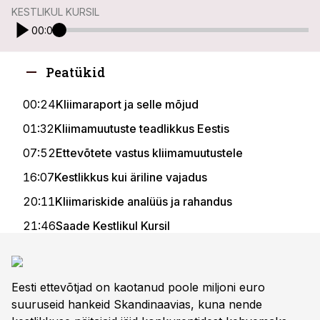
KESTLIKUL KURSIL
00:00
Peatükid
00:24
Kliimaraport ja selle mõjud
01:32
Kliimamuutuste teadlikkus Eestis
07:52
Ettevõtete vastus kliimamuutustele
16:07
Kestlikkus kui äriline vajadus
20:11
Kliimariskide analüüs ja rahandus
21:46
Saade Kestlikul Kursil
21:53
Kliimaseis ja Majandus Euroopas
26:52
Kestlikud Innovatsioonilahendused Eestis
Eesti ettevõtjad on kaotanud poole miljoni euro
29:52
Metsade Olukord ja Kliimamuutused
suuruseid hankeid Skandinaavias, kuna nende