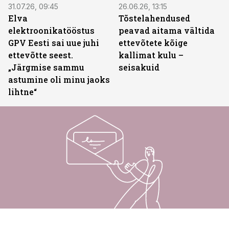
31.07.26, 09:45
26.06.26, 13:15
Elva
Tõstelahendused
elektroonikatööstus
peavad aitama vältida
GPV Eesti sai uue juhi
ettevõtete kõige
ettevõtte seest.
kallimat kulu –
„Järgmise sammu
seisakuid
astumine oli minu jaoks
lihtne“