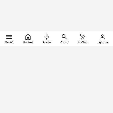
Menüü
Uudised
Raadio
Otsing
AI Chat
Logi sisse
Vana-Lõuna 39/1, 19094 Tallinn
(+372) 667 0111
toostusuudised@toostusuudised.ee
Telli
Reklaam
Firmast