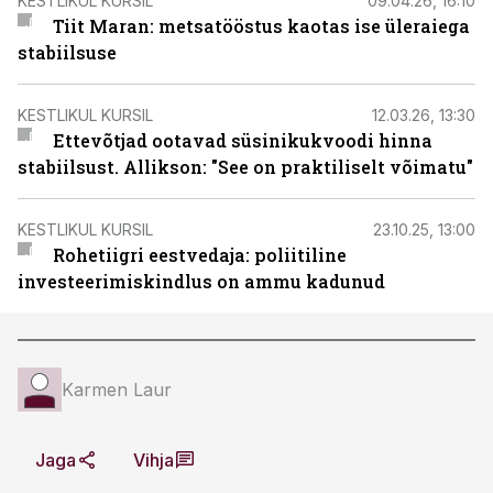
KESTLIKUL KURSIL
09.04.26, 16:10
Tiit Maran: metsatööstus kaotas ise üleraiega
stabiilsuse
KESTLIKUL KURSIL
12.03.26, 13:30
Ettevõtjad ootavad süsinikukvoodi hinna
stabiilsust. Allikson: "See on praktiliselt võimatu"
KESTLIKUL KURSIL
23.10.25, 13:00
Rohetiigri eestvedaja: poliitiline
investeerimiskindlus on ammu kadunud
Karmen Laur
Jaga
Vihja