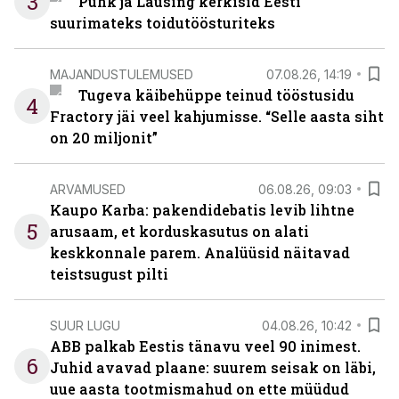
3
Puhk ja Lausing kerkisid Eesti
suurimateks toidutöösturiteks
MAJANDUSTULEMUSED
07.08.26, 14:19
Tugeva käibehüppe teinud tööstusidu
4
Fractory jäi veel kahjumisse. “Selle aasta siht
on 20 miljonit”
ARVAMUSED
06.08.26, 09:03
Kaupo Karba: pakendidebatis levib lihtne
5
arusaam, et korduskasutus on alati
keskkonnale parem. Analüüsid näitavad
teistsugust pilti
SUUR LUGU
04.08.26, 10:42
ABB palkab Eestis tänavu veel 90 inimest.
6
Juhid avavad plaane: suurem seisak on läbi,
uue aasta tootmismahud on ette müüdud