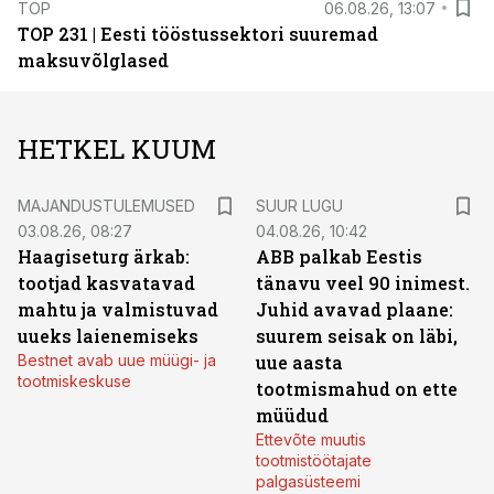
TOP
06.08.26, 13:07
TOP 231 | Eesti tööstussektori suuremad
maksuvõlglased
HETKEL KUUM
MAJANDUSTULEMUSED
SUUR LUGU
03.08.26, 08:27
04.08.26, 10:42
Haagiseturg ärkab:
ABB palkab Eestis
tootjad kasvatavad
tänavu veel 90 inimest.
mahtu ja valmistuvad
Juhid avavad plaane:
uueks laienemiseks
suurem seisak on läbi,
Bestnet avab uue müügi- ja
uue aasta
tootmiskeskuse
tootmismahud on ette
müüdud
Ettevõte muutis
tootmistöötajate
palgasüsteemi