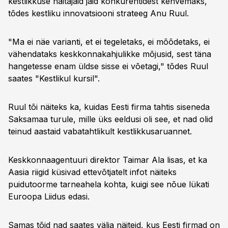
kestlikkuse näitajaid jäid konkurentidest kehvemaks,
32:52
Kohandumine Kliimamuutuste Mõjudele
tõdes kestliku innovatsiooni strateeg Anu Ruul.
36:05
Soovitused Kohandumiseks
42:00
Kokkuvõte ja Tuleviku Perspektiivid
"Ma ei näe varianti, et ei tegeletaks, ei mõõdetaks, ei
vähendataks keskkonnakahjulikke mõjusid, sest täna
hangetesse enam üldse sisse ei võetagi," tõdes Ruul
saates "Kestlikul kursil".
Ruul tõi näiteks ka, kuidas Eesti firma tahtis siseneda
Saksamaa turule, mille üks eeldusi oli see, et nad olid
teinud aastaid vabatahtlikult kestlikkusaruannet.
Keskkonnaagentuuri direktor Taimar Ala lisas, et ka
Aasia riigid küsivad ettevõtjatelt infot näiteks
puidutoorme tarneahela kohta, kuigi see nõue lükati
Euroopa Liidus edasi.
Samas tõid nad saates välja näiteid, kus Eesti firmad on