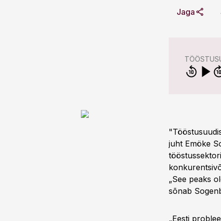
Jaga
TÖÖSTUSU
"Tööstusuudise
juht Emöke So
tööstussektori
konkurentsivõ
„See peaks ol
sõnab Sogenbi
„Eesti problee