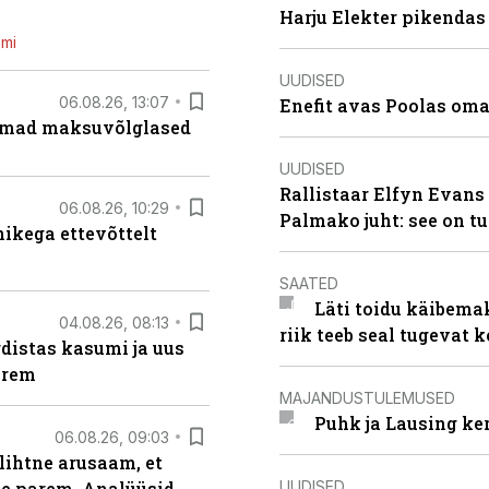
Harju Elekter pikenda
emi
UUDISED
06.08.26, 13:07
Enefit avas Poolas oma
uremad maksuvõlglased
UUDISED
Rallistaar Elfyn Evans 
06.08.26, 10:29
Palmako juht: see on t
kega ettevõttelt
SAATED
Läti toidu käibema
04.08.26, 08:13
riik teeb seal tugevat k
distas kasumi ja uus
arem
MAJANDUSTULEMUSED
Puhk ja Lausing ke
06.08.26, 09:03
lihtne arusaam, et
UUDISED
le parem. Analüüsid