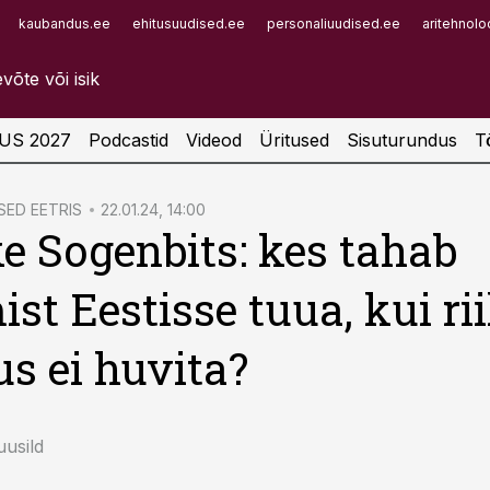
kaubandus.ee
ehitusuudised.ee
personaliuudised.ee
aritehnolo
Infopank
Radar
US 2027
Podcastid
Videod
Üritused
Sisuturundus
T
ED EETRIS
22.01.24, 14:00
 Sogenbits: kes tahab
ist Eestisse tuua, kui rii
us ei huvita?
usild