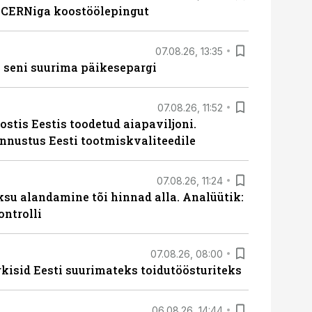
s CERNiga koostöölepingut
07.08.26, 13:35
 seni suurima päikesepargi
07.08.26, 11:52
ostis Eestis toodetud aiapaviljoni.
unnustus Eesti tootmiskvaliteedile
07.08.26, 11:24
ksu alandamine tõi hinnad alla. Analüütik:
ontrolli
07.08.26, 08:00
rkisid Eesti suurimateks toidutöösturiteks
06.08.26, 14:44