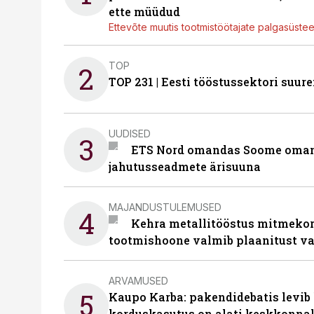
ette müüdud
Ettevõte muutis tootmistöötajate palgasüste
TOP
2
TOP 231 | Eesti tööstussektori su
UUDISED
3
ETS Nord omandas Soome omani
jahutusseadmete ärisuuna
MAJANDUSTULEMUSED
4
Kehra metallitööstus mitmekor
tootmishoone valmib plaanitust v
ARVAMUSED
5
Kaupo Karba: pakendidebatis levib 
korduskasutus on alati keskkonna