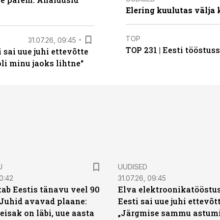
Elering kuulutas välja
TOP
31.07.26, 09:45
TOP 231 | Eesti tööstu
sai uue juhi ettevõtte
i minu jaoks lihtne“
U
UUDISED
0:42
31.07.26, 09:45
ab Eestis tänavu veel 90
Elva elektroonikatööstu
 Juhid avavad plaane:
Eesti sai uue juhi ettevõt
eisak on läbi, uue aasta
„Järgmise sammu astumi