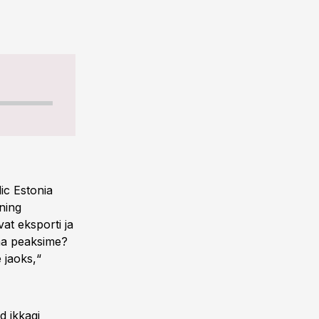
ic Estonia
ning
at eksporti ja
ma peaksime?
 jaoks,“
d ikkagi