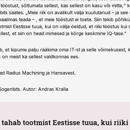
ööstust, sõltumata sellest, kas sellest on kasu või mitte,“ 
ts saates. „Meie riik on avalikult välja kuulutanud – ja se
ailmas teada – , et meie tööstust ei toeta. Siin tekib põhik
mist Eestisse tuua, kui on välja öeldud, et riiki tööstus kui s
llest, et siin on head inimesed ja kõrge keskmine IQ-tase.“
ab, et kipume palju rääkima oma IT-st ja selle võimekusest,
es on meist ka sellest valdkonnas ees.
ad Radius Machining ja Hansavest.
ogenbits. Autor: Andras Kralla
tahab tootmist Eestisse tuua, kui riiki