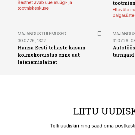
Bestnet avab uue müügi- ja
tootmis
tootmiskeskuse
Ettevõte mu
palgasüste
MAJANDUSTULEMUSED
MAJANDU
30.07.26, 13:12
31.07.26, 0
Hanza Eesti tehaste kasum
Autotöös
kolmekordistus enne uut
tarnijaid
laienemislainet
LIITU UUDIS
Telli uudiskiri ning saad oma postkas