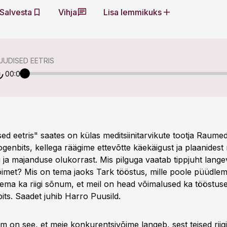
Salvesta
Vihja
Lisa lemmikuks
UDISED EETRIS
00:00
d eetris" saates on külas meditsiinitarvikute tootja Raumed
genbits, kellega räägime ettevõtte käekäigust ja plaanidest 
 ja majanduse olukorrast. Mis pilguga vaatab tippjuht langev
imet? Mis on tema jaoks Tark tööstus, mille poole püüdle
ema ka riigi sõnum, et meil on head võimalused ka tööstuse
ts. Saadet juhib Harro Puusild.
m on see, et meie konkurentsivõime langeb, sest teised riigi