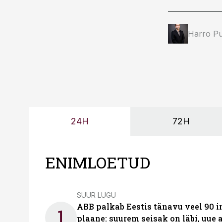
Harro Pu
24H
72H
ENIMLOETUD
SUUR LUGU
ABB palkab Eestis tänavu veel 90 
1
plaane: suurem seisak on läbi, uue