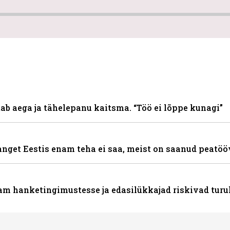
ab aega ja tähelepanu kaitsma. “Töö ei lõppe kunagi”
hanget Eestis enam teha ei saa, meist on saanud peatöö
nam hanketingimustesse ja edasilükkajad riskivad turu