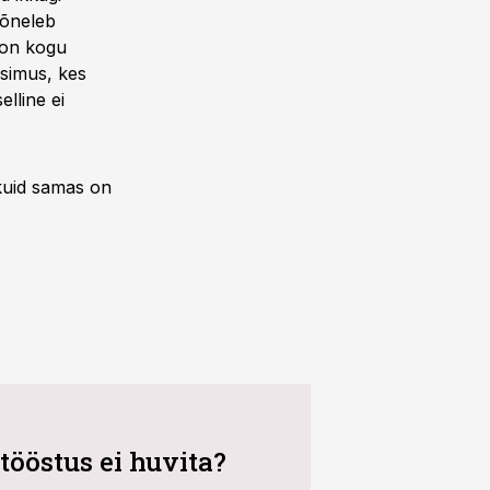
kõneleb
e on kogu
üsimus, kes
elline ei
 kuid samas on
 tööstus ei huvita?