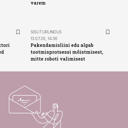
varem
ST
SISUTURUNDUS
13.07.26, 14:36
ktori
Pakendamisliini edu algab
ed
tootmisprotsessi mõistmisest,
mitte roboti valimisest