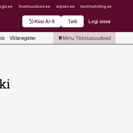
Iseteenindus
ogia.ee
finantsuudised.ee
aripaev.ee
bestmarketing.ee
finantsu
Telli Tööstusuudised
Küsi AI-lt
Telli
Logi sisse
öö
Võlaregister
Minu Tööstusuudised
ki