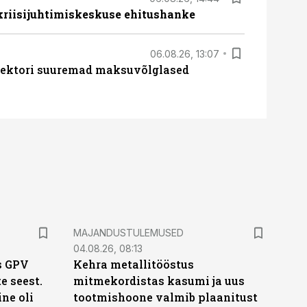
 kriisijuhtimiskeskuse ehitushanke
06.08.26, 13:07
ssektori suuremad maksuvõlglased
MAJANDUSTULEMUSED
04.08.26, 08:13
s GPV
Kehra metallitööstus
te seest.
mitmekordistas kasumi ja uus
ne oli
tootmishoone valmib plaanitust