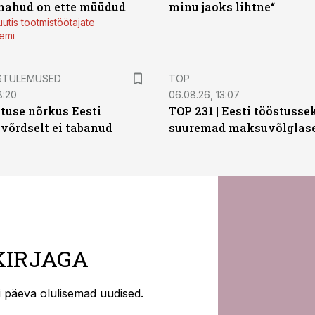
mahud on ette müüdud
minu jaoks lihtne“
utis tootmistöötajate
emi
STULEMUSED
TOP
8:20
06.08.26, 13:07
tuse nõrkus Eesti
TOP 231 | Eesti tööstusse
 võrdselt ei tabanud
suuremad maksuvõlglas
KIRJAGA
ti päeva olulisemad uudised.