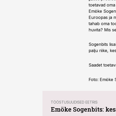
toetavad oma t
Emöke Sogenbi
Euroopas ja ma
tahab oma toot
huvita? Mis se
Sogenbits lis
palju riike, k
Saadet toetav
Foto: Emöke S
TÖÖSTUSUUDISED EETRIS
Emöke Sogenbits: kes 