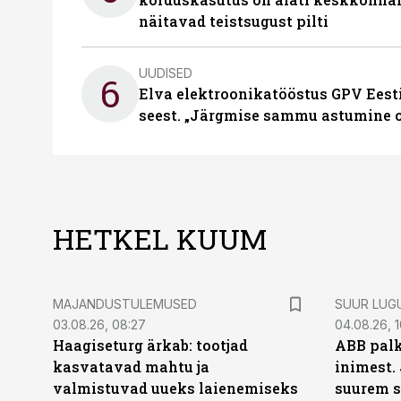
näitavad teistsugust pilti
UUDISED
6
Elva elektroonikatööstus GPV Eesti 
seest. „Järgmise sammu astumine ol
HETKEL KUUM
MAJANDUSTULEMUSED
SUUR LUG
03.08.26, 08:27
04.08.26, 1
Haagiseturg ärkab: tootjad
ABB palk
kasvatavad mahtu ja
inimest.
valmistuvad uueks laienemiseks
suurem s