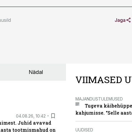
usild
Jaga
Nädal
VIIMASED U
MAJANDUSTULEMUSED
Tugeva käibehüppe 
kahjumisse. “Selle aast
04.08.26, 10:42
inimest. Juhid avavad
 aasta tootmismahud on
UUDISED