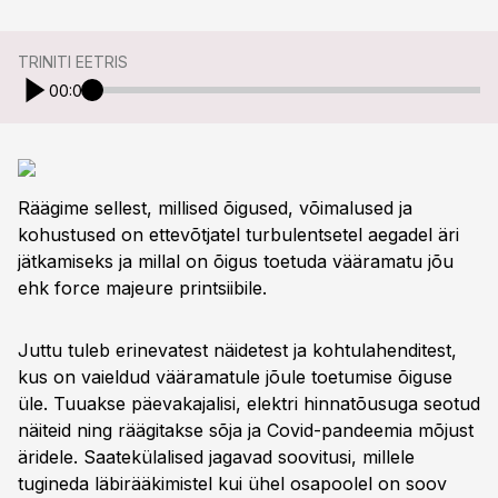
TRINITI EETRIS
00:00
Räägime sellest, millised õigused, võimalused ja
kohustused on ettevõtjatel turbulentsetel aegadel äri
jätkamiseks ja millal on õigus toetuda vääramatu jõu
ehk force majeure printsiibile.
Juttu tuleb erinevatest näidetest ja kohtulahenditest,
kus on vaieldud vääramatule jõule toetumise õiguse
üle. Tuuakse päevakajalisi, elektri hinnatõusuga seotud
näiteid ning räägitakse sõja ja Covid-pandeemia mõjust
äridele. Saatekülalised jagavad soovitusi, millele
tugineda läbirääkimistel kui ühel osapoolel on soov