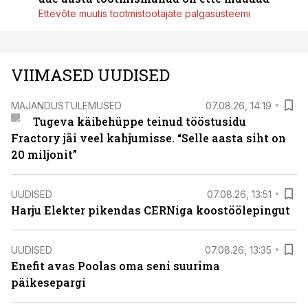
Ettevõte muutis tootmistöötajate palgasüsteemi
VIIMASED UUDISED
MAJANDUSTULEMUSED
07.08.26, 14:19
Tugeva käibehüppe teinud tööstusidu
Fractory jäi veel kahjumisse. “Selle aasta siht on
20 miljonit”
UUDISED
07.08.26, 13:51
Harju Elekter pikendas CERNiga koostöölepingut
UUDISED
07.08.26, 13:35
Enefit avas Poolas oma seni suurima
päikesepargi