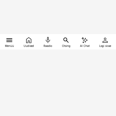
Menüü
Uudised
Raadio
Otsing
AI Chat
Logi sisse
Vana-Lõuna 39/1, 19094 Tallinn
(+372) 667 0111
toostusuudised@toostusuudised.ee
Telli
Reklaam
Firmast