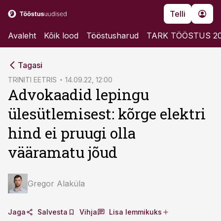
Telli
Avaleht
Kõik lood
Tööstusharud
TARK TÖÖSTUS 2
cebook
cebook
Tagasi
Twitter)
Twitter)
TRINITI EETRIS
14.09.22, 12:00
Advokaadid lepingu
kedIn
kedIn
ülesütlemisest: kõrge elektri
ail
ail
hind ei pruugi olla
k
k
vääramatu jõud
Gregor Alaküla
Jaga
Salvesta
Vihja
Lisa lemmikuks