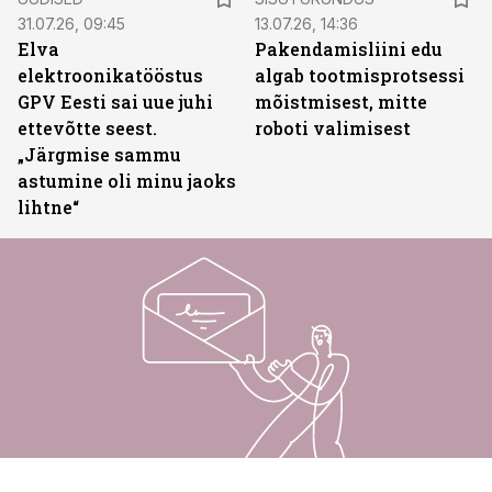
31.07.26, 09:45
13.07.26, 14:36
Elva
Pakendamisliini edu
elektroonikatööstus
algab tootmisprotsessi
GPV Eesti sai uue juhi
mõistmisest, mitte
ettevõtte seest.
roboti valimisest
„Järgmise sammu
astumine oli minu jaoks
lihtne“