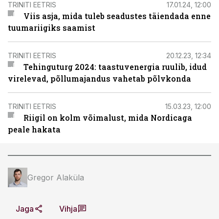
TRINITI EETRIS
17.01.24, 12:00
Viis asja, mida tuleb seadustes täiendada enne
tuumariigiks saamist
TRINITI EETRIS
20.12.23, 12:34
Tehinguturg 2024: taastuvenergia ruulib, idud
virelevad, põllumajandus vahetab põlvkonda
TRINITI EETRIS
15.03.23, 12:00
Riigil on kolm võimalust, mida Nordicaga
peale hakata
Gregor Alaküla
Jaga
Vihja