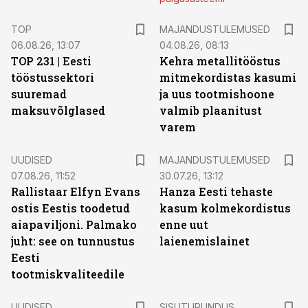
TOP
MAJANDUSTULEMUSED
06.08.26, 13:07
04.08.26, 08:13
TOP 231 | Eesti
Kehra metallitööstus
tööstussektori
mitmekordistas kasumi
suuremad
ja uus tootmishoone
maksuvõlglased
valmib plaanitust
varem
UUDISED
MAJANDUSTULEMUSED
07.08.26, 11:52
30.07.26, 13:12
Rallistaar Elfyn Evans
Hanza Eesti tehaste
ostis Eestis toodetud
kasum kolmekordistus
aiapaviljoni. Palmako
enne uut
juht: see on tunnustus
laienemislainet
Eesti
tootmiskvaliteedile
ST
UUDISED
SISUTURUNDUS