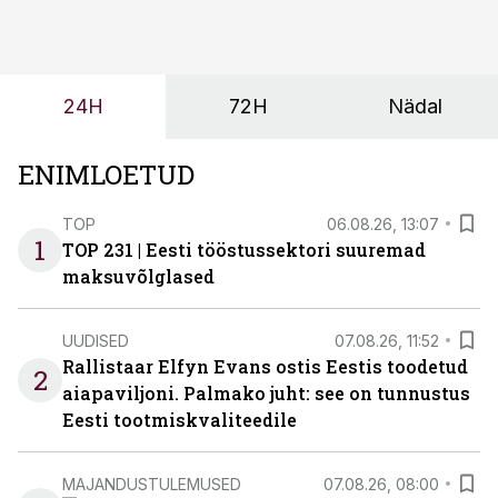
24H
72H
Nädal
ENIMLOETUD
TOP
06.08.26, 13:07
1
TOP 231 | Eesti tööstussektori suuremad
maksuvõlglased
UUDISED
07.08.26, 11:52
Rallistaar Elfyn Evans ostis Eestis toodetud
2
aiapaviljoni. Palmako juht: see on tunnustus
Eesti tootmiskvaliteedile
MAJANDUSTULEMUSED
07.08.26, 08:00