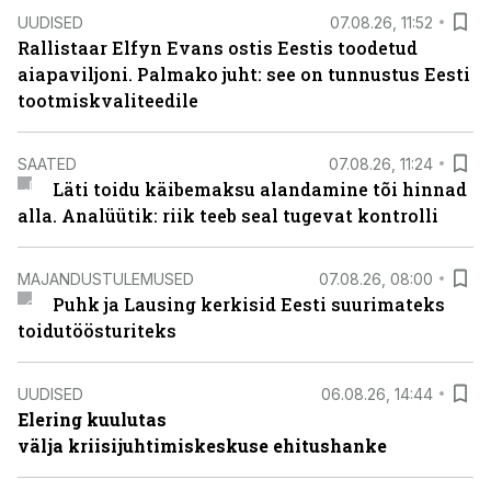
UUDISED
07.08.26, 11:52
Rallistaar Elfyn Evans ostis Eestis toodetud
aiapaviljoni. Palmako juht: see on tunnustus Eesti
tootmiskvaliteedile
SAATED
07.08.26, 11:24
Läti toidu käibemaksu alandamine tõi hinnad
alla. Analüütik: riik teeb seal tugevat kontrolli
MAJANDUSTULEMUSED
07.08.26, 08:00
Puhk ja Lausing kerkisid Eesti suurimateks
toidutöösturiteks
UUDISED
06.08.26, 14:44
Elering kuulutas
välja kriisijuhtimiskeskuse ehitushanke