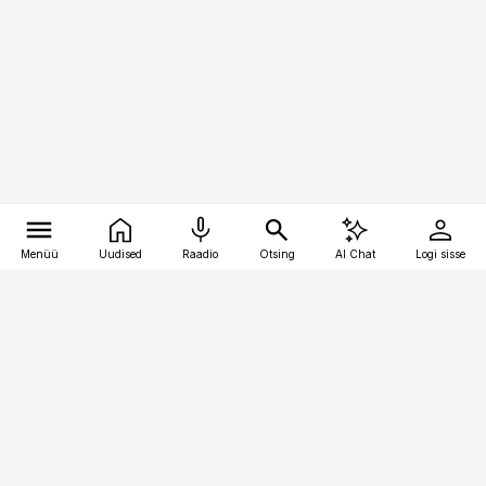
Menüü
Uudised
Raadio
Otsing
AI Chat
Logi sisse
Vana-Lõuna 39/1, 19094 Tallinn
(+372) 667 0111
toostusuudised@toostusuudised.ee
Telli
Reklaam