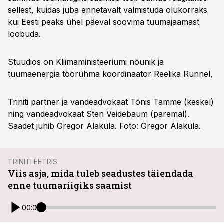
sellest, kuidas juba ennetavalt valmistuda olukorraks
kui Eesti peaks ühel päeval soovima tuumajaamast
loobuda.
Stuudios on Kliimaministeeriumi nõunik ja
tuumaenergia töörühma koordinaator Reelika Runnel,
Triniti partner ja vandeadvokaat Tõnis Tamme (keskel)
ning vandeadvokaat Sten Veidebaum (paremal).
Saadet juhib Gregor Alaküla. Foto: Gregor Alaküla.
TRINITI EETRIS
Viis asja, mida tuleb seadustes täiendada
enne tuumariigiks saamist
00:00