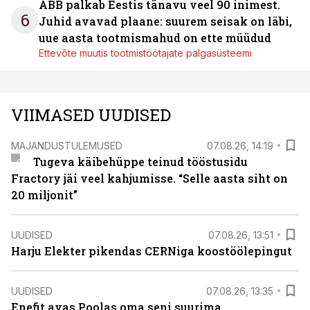
ABB palkab Eestis tänavu veel 90 inimest.
6
Juhid avavad plaane: suurem seisak on läbi,
uue aasta tootmismahud on ette müüdud
Ettevõte muutis tootmistöötajate palgasüsteemi
VIIMASED UUDISED
MAJANDUSTULEMUSED
07.08.26, 14:19
Tugeva käibehüppe teinud tööstusidu
Fractory jäi veel kahjumisse. “Selle aasta siht on
20 miljonit”
UUDISED
07.08.26, 13:51
Harju Elekter pikendas CERNiga koostöölepingut
UUDISED
07.08.26, 13:35
Enefit avas Poolas oma seni suurima