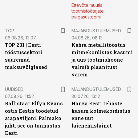
Ettevõte muutis
tootmistöötajate
palgasüsteemi
TOP
MAJANDUSTULEMUSED
06.08.26, 13:07
04.08.26, 08:13
TOP 231 | Eesti
Kehra metallitööstus
tööstussektori
mitmekordistas kasumi
suuremad
ja uus tootmishoone
maksuvõlglased
valmib plaanitust
varem
UUDISED
MAJANDUSTULEMUSED
07.08.26, 11:52
30.07.26, 13:12
Rallistaar Elfyn Evans
Hanza Eesti tehaste
ostis Eestis toodetud
kasum kolmekordistus
aiapaviljoni. Palmako
enne uut
juht: see on tunnustus
laienemislainet
Eesti