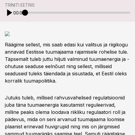
TRINITI EETRIS
00:00
Räägime sellest, mis saab edasi kui valitsus ja riigikogu
annavad Eestisse tuumajaama rajamisele rohelise tule.
Täpsemalt tuleb juttu hiljuti valminud tuumaenergia ja -
ohutuse seaduse eelnõust ning sellest, milliseid
seaduseid tuleks täiendada ja sisustada, et Eestil oleks
korralik tuumapoliitika.
Jutuks tuleb, millised rahvusvahelised regulatsioonid
juba täna tuumaenergia kasutamist reguleerivad,
milline peaks olema loodava riikliku regulaatori roll ja
pädevus, mida on seni arvanud tuumajaama loomise
plaanist erinevad huvigrupid ning mis on järgmised
sammud tuumariigiks saamise teel. Samuti räägitakse