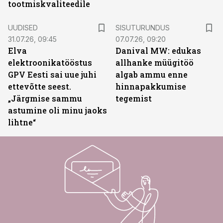
tootmiskvaliteedile
ST
UUDISED
SISUTURUNDUS
31.07.26, 09:45
07.07.26, 09:20
Elva
Danival MW: edukas
elektroonikatööstus
allhanke müügitöö
GPV Eesti sai uue juhi
algab ammu enne
ettevõtte seest.
hinnapakkumise
„Järgmise sammu
tegemist
astumine oli minu jaoks
lihtne“