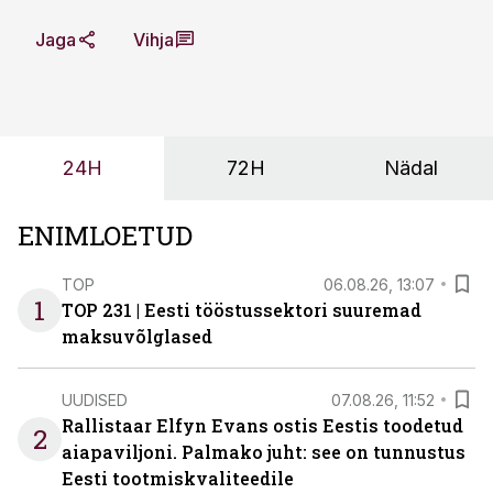
Jaga
Vihja
24H
72H
Nädal
ENIMLOETUD
TOP
06.08.26, 13:07
1
TOP 231 | Eesti tööstussektori suuremad
maksuvõlglased
UUDISED
07.08.26, 11:52
Rallistaar Elfyn Evans ostis Eestis toodetud
2
aiapaviljoni. Palmako juht: see on tunnustus
Eesti tootmiskvaliteedile