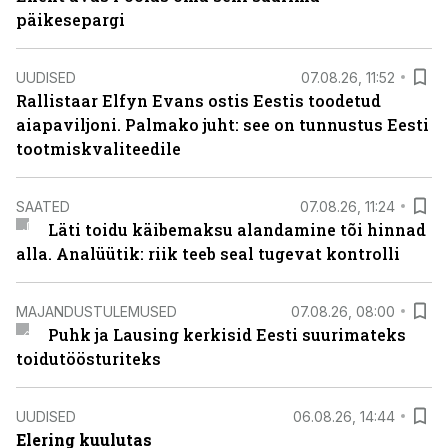
päikesepargi
UUDISED
07.08.26, 11:52
Rallistaar Elfyn Evans ostis Eestis toodetud
aiapaviljoni. Palmako juht: see on tunnustus Eesti
tootmiskvaliteedile
SAATED
07.08.26, 11:24
Läti toidu käibemaksu alandamine tõi hinnad
alla. Analüütik: riik teeb seal tugevat kontrolli
MAJANDUSTULEMUSED
07.08.26, 08:00
Puhk ja Lausing kerkisid Eesti suurimateks
toidutöösturiteks
UUDISED
06.08.26, 14:44
Elering kuulutas