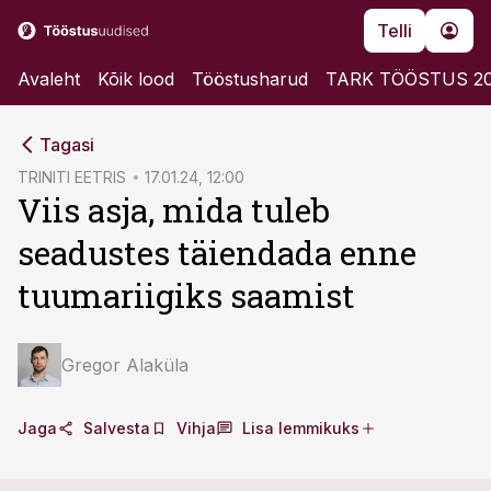
Telli
Avaleht
Kõik lood
Tööstusharud
TARK TÖÖSTUS 2
cebook
cebook
Tagasi
Twitter)
Twitter)
TRINITI EETRIS
17.01.24, 12:00
Viis asja, mida tuleb
kedIn
kedIn
seadustes täiendada enne
ail
ail
tuumariigiks saamist
k
k
Gregor Alaküla
Jaga
Salvesta
Vihja
Lisa lemmikuks