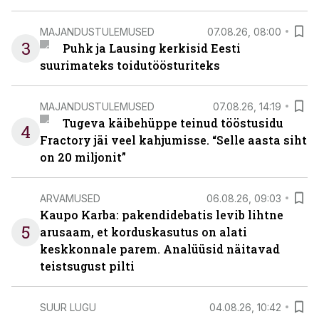
MAJANDUSTULEMUSED
07.08.26, 08:00
3
Puhk ja Lausing kerkisid Eesti
suurimateks toidutöösturiteks
MAJANDUSTULEMUSED
07.08.26, 14:19
Tugeva käibehüppe teinud tööstusidu
4
Fractory jäi veel kahjumisse. “Selle aasta siht
on 20 miljonit”
ARVAMUSED
06.08.26, 09:03
Kaupo Karba: pakendidebatis levib lihtne
5
arusaam, et korduskasutus on alati
keskkonnale parem. Analüüsid näitavad
teistsugust pilti
SUUR LUGU
04.08.26, 10:42