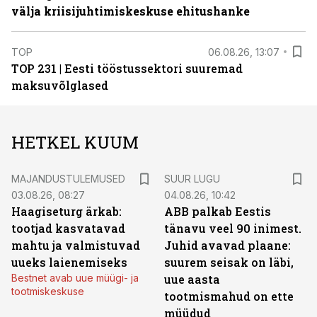
välja kriisijuhtimiskeskuse ehitushanke
TOP
06.08.26, 13:07
TOP 231 | Eesti tööstussektori suuremad
maksuvõlglased
HETKEL KUUM
MAJANDUSTULEMUSED
SUUR LUGU
03.08.26, 08:27
04.08.26, 10:42
Haagiseturg ärkab:
ABB palkab Eestis
tootjad kasvatavad
tänavu veel 90 inimest.
mahtu ja valmistuvad
Juhid avavad plaane:
uueks laienemiseks
suurem seisak on läbi,
Bestnet avab uue müügi- ja
uue aasta
tootmiskeskuse
tootmismahud on ette
müüdud