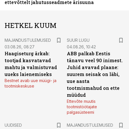
ettevõttelt jahutusseadmete ärisuuna
HETKEL KUUM
MAJANDUSTULEMUSED
SUUR LUGU
03.08.26, 08:27
04.08.26, 10:42
Haagiseturg ärkab:
ABB palkab Eestis
tootjad kasvatavad
tänavu veel 90 inimest.
mahtu ja valmistuvad
Juhid avavad plaane:
uueks laienemiseks
suurem seisak on läbi,
Bestnet avab uue müügi- ja
uue aasta
tootmiskeskuse
tootmismahud on ette
müüdud
Ettevõte muutis
tootmistöötajate
palgasüsteemi
UUDISED
MAJANDUSTULEMUSED