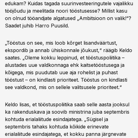
edukam? Kuidas tagada suurinvesteeringutele vajalikku
tööjõudu ja meelitada noori tööstusesse? Millist kasu
on olnud tööandjate algatused „Ambitsioon on valik!“?
Saadet juhib Harro Puusild.
„Tööstus on see, mis loob kõrget lisandväärtust,
ekspordib ja annab ühiskonnale jõukust,“ räägib Keldo
saates. „Oleme kokku leppinud, et tööstuspoliitika –
alustades uue valdkonnaga ehk kaitsetööstusega ja
kõigega, mis puudutab uue aja rohelist ja puhast
tööstust – on kindlasti prioriteet. Tööstus on kindlasti
see valdkond, mis on sellele valitsusele prioriteet.“
Keldo lisas, et tööstuspoliitika saab selle aasta jooksul
ka rakenduskava ja soovib ministrina juba septembris
kohtuda erialaliitude esindajatega. „Sügisel ja
septembris tahaks kohtuda kõikide erinevate
erialaliitude esindajatega, et kokku panna järgnevate