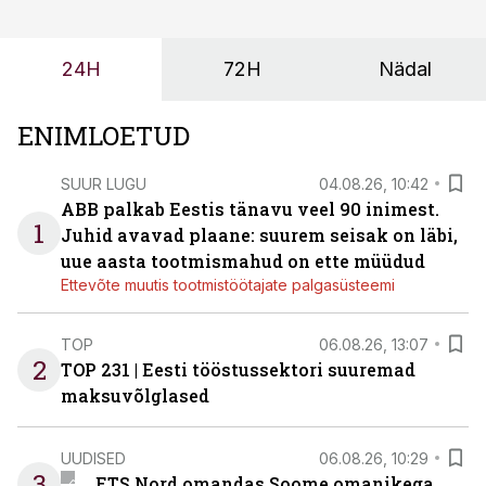
24H
72H
Nädal
ENIMLOETUD
SUUR LUGU
04.08.26, 10:42
ABB palkab Eestis tänavu veel 90 inimest.
1
Juhid avavad plaane: suurem seisak on läbi,
uue aasta tootmismahud on ette müüdud
Ettevõte muutis tootmistöötajate palgasüsteemi
TOP
06.08.26, 13:07
2
TOP 231 | Eesti tööstussektori suuremad
maksuvõlglased
UUDISED
06.08.26, 10:29
3
ETS Nord omandas Soome omanikega