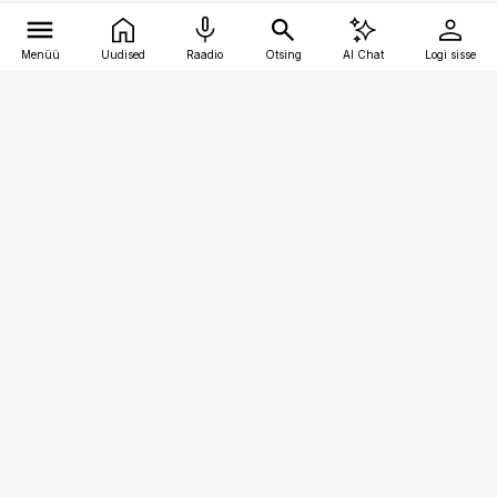
Menüü
Uudised
Raadio
Otsing
AI Chat
Logi sisse
Vana-Lõuna 39/1, 19094 Tallinn
(+372) 667 0111
toostusuudised@toostusuudised.ee
Telli
Reklaam
Firmast
Sisu kasutamisõigused
Ajakirjaniku
eetikakoodeks
Üldtingimused
Privaatsustingimused
Küpsiste poliitika
KKK
Eesti Meediaettevõtete
Eelistuste haldamine