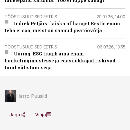
tähelepanu kaitsma. “Töö ei lõppe kunagi”
TÖÖSTUSUUDISED EETRIS
20.07.26, 14:00
Indrek Petjärv: laiska allhanget Eestis enam
teha ei saa, meist on saanud peatöövõtja
TÖÖSTUSUUDISED EETRIS
06.07.26, 13:55
Uuring: ESG trügib aina enam
hanketingimustesse ja edasilükkajad riskivad
turul välistamisega
Harro Puusild
Jaga
Vihja