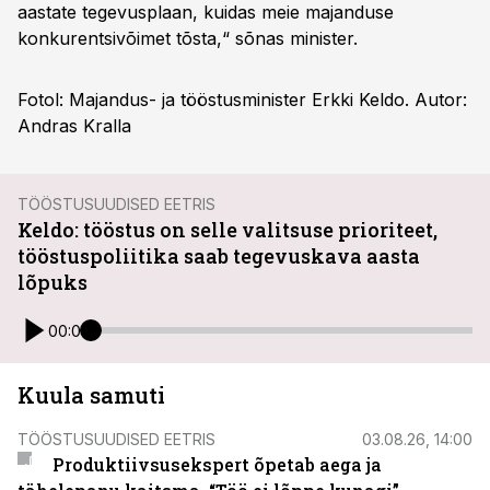
aastate tegevusplaan, kuidas meie majanduse
konkurentsivõimet tõsta,“ sõnas minister.
Fotol: Majandus- ja tööstusminister Erkki Keldo. Autor:
Andras Kralla
TÖÖSTUSUUDISED EETRIS
Keldo: tööstus on selle valitsuse prioriteet,
tööstuspoliitika saab tegevuskava aasta
lõpuks
00:00
Kuula samuti
TÖÖSTUSUUDISED EETRIS
03.08.26, 14:00
Produktiivsusekspert õpetab aega ja