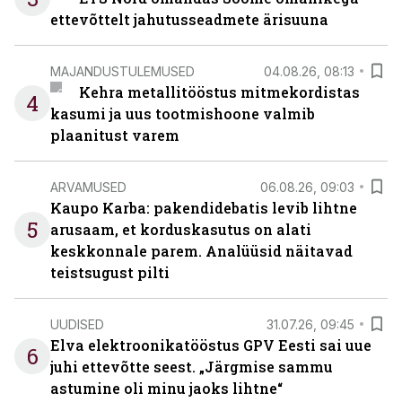
ettevõttelt jahutusseadmete ärisuuna
MAJANDUSTULEMUSED
04.08.26, 08:13
Kehra metallitööstus mitmekordistas
4
kasumi ja uus tootmishoone valmib
plaanitust varem
ARVAMUSED
06.08.26, 09:03
Kaupo Karba: pakendidebatis levib lihtne
5
arusaam, et korduskasutus on alati
keskkonnale parem. Analüüsid näitavad
teistsugust pilti
UUDISED
31.07.26, 09:45
Elva elektroonikatööstus GPV Eesti sai uue
6
juhi ettevõtte seest. „Järgmise sammu
astumine oli minu jaoks lihtne“