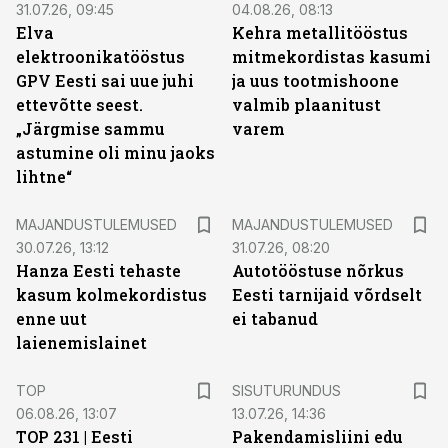
31.07.26, 09:45
04.08.26, 08:13
Elva
Kehra metallitööstus
elektroonikatööstus
mitmekordistas kasumi
GPV Eesti sai uue juhi
ja uus tootmishoone
ettevõtte seest.
valmib plaanitust
„Järgmise sammu
varem
astumine oli minu jaoks
lihtne“
MAJANDUSTULEMUSED
MAJANDUSTULEMUSED
30.07.26, 13:12
31.07.26, 08:20
Hanza Eesti tehaste
Autotööstuse nõrkus
kasum kolmekordistus
Eesti tarnijaid võrdselt
enne uut
ei tabanud
laienemislainet
ST
TOP
SISUTURUNDUS
06.08.26, 13:07
13.07.26, 14:36
TOP 231 | Eesti
Pakendamisliini edu