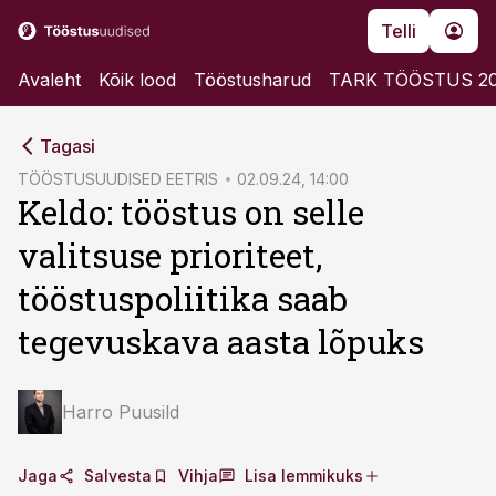
Telli
Avaleht
Kõik lood
Tööstusharud
TARK TÖÖSTUS 2
cebook
cebook
Tagasi
Twitter)
Twitter)
TÖÖSTUSUUDISED EETRIS
02.09.24, 14:00
Keldo: tööstus on selle
kedIn
kedIn
valitsuse prioriteet,
ail
ail
tööstuspoliitika saab
k
k
tegevuskava aasta lõpuks
Harro Puusild
Jaga
Salvesta
Vihja
Lisa lemmikuks