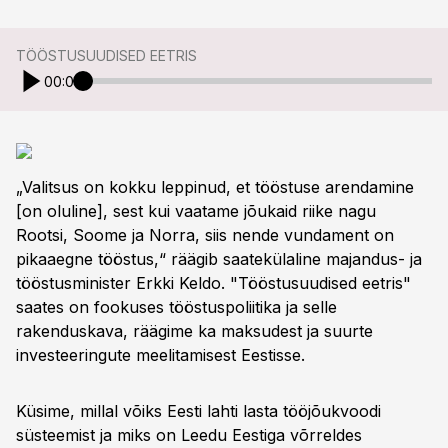
TÖÖSTUSUUDISED EETRIS
00:00
„Valitsus on kokku leppinud, et tööstuse arendamine
[on oluline], sest kui vaatame jõukaid riike nagu
Rootsi, Soome ja Norra, siis nende vundament on
pikaaegne tööstus,“ räägib saatekülaline majandus- ja
tööstusminister Erkki Keldo. "Tööstusuudised eetris"
saates on fookuses tööstuspoliitika ja selle
rakenduskava, räägime ka maksudest ja suurte
investeeringute meelitamisest Eestisse.
Küsime, millal võiks Eesti lahti lasta tööjõukvoodi
süsteemist ja miks on Leedu Eestiga võrreldes