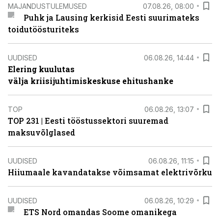
MAJANDUSTULEMUSED
07.08.26, 08:00
Puhk ja Lausing kerkisid Eesti suurimateks
toidutöösturiteks
UUDISED
06.08.26, 14:44
Elering kuulutas
välja kriisijuhtimiskeskuse ehitushanke
TOP
06.08.26, 13:07
TOP 231 | Eesti tööstussektori suuremad
maksuvõlglased
UUDISED
06.08.26, 11:15
Hiiumaale kavandatakse võimsamat elektrivõrku
UUDISED
06.08.26, 10:29
ETS Nord omandas Soome omanikega