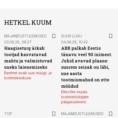
HETKEL KUUM
MAJANDUSTULEMUSED
SUUR LUGU
03.08.26, 08:27
04.08.26, 10:42
Haagiseturg ärkab:
ABB palkab Eestis
tootjad kasvatavad
tänavu veel 90 inimest.
mahtu ja valmistuvad
Juhid avavad plaane:
uueks laienemiseks
suurem seisak on läbi,
Bestnet avab uue müügi- ja
uue aasta
tootmiskeskuse
tootmismahud on ette
müüdud
Ettevõte muutis
tootmistöötajate
palgasüsteemi
TOP
MAJANDUSTULEMUSED