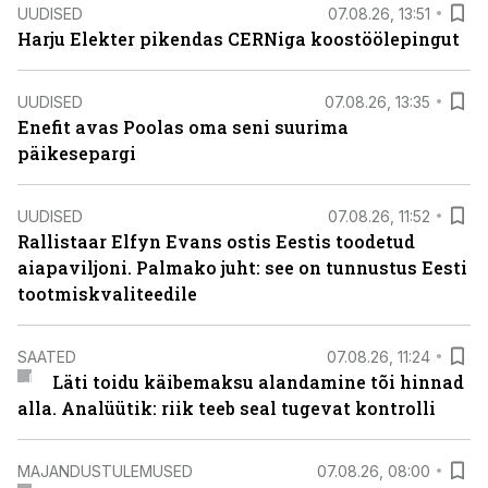
UUDISED
07.08.26, 13:51
Harju Elekter pikendas CERNiga koostöölepingut
UUDISED
07.08.26, 13:35
Enefit avas Poolas oma seni suurima
päikesepargi
UUDISED
07.08.26, 11:52
Rallistaar Elfyn Evans ostis Eestis toodetud
aiapaviljoni. Palmako juht: see on tunnustus Eesti
tootmiskvaliteedile
SAATED
07.08.26, 11:24
Läti toidu käibemaksu alandamine tõi hinnad
alla. Analüütik: riik teeb seal tugevat kontrolli
MAJANDUSTULEMUSED
07.08.26, 08:00