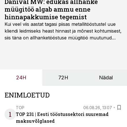
Danival MW: edukas allhanke
ettevõtte hinnangul mööbli­tööstuses kaasa ühe olulise
müügitöö algab ammu enne
muutuse.
hinnapakkumise tegemist
Kui veel viis aastat tagasi piisas metallitööstustel uue
kliendi leidmiseks heast hinnast ja mõnest kohtumisest,
siis täna on allhanketööstuse müügitöö muutunud
märksa pikemaks ja süsteemsemaks. Konkurents on
kasvanud, kliendid kaaluvad otsuseid põhjalikumalt
ning partnerit ei valita enam ainult tootmisvõimekuse
või hinnakirja järgi.
24H
72H
Nädal
ENIMLOETUD
TOP
06.08.26, 13:07
1
TOP 231 | Eesti tööstussektori suuremad
maksuvõlglased