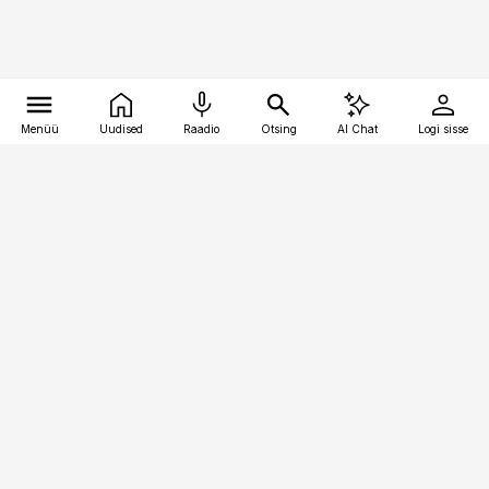
Menüü
Uudised
Raadio
Otsing
AI Chat
Logi sisse
Vana-Lõuna 39/1, 19094 Tallinn
(+372) 667 0111
toostusuudised@toostusuudised.ee
Telli
Reklaam
Firmast
Sisu kasutamisõigused
Ajakirjaniku
eetikakoodeks