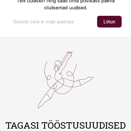
Telli uudiskiri ning saad oma postkasti päeva
olulisemad uudised.
Liitun
TAGASI TÖÖSTUSUUDISED