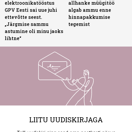
elektroonikatööstus
allhanke müügitöö
GPV Eesti sai uue juhi
algab ammu enne
ettevõtte seest.
hinnapakkumise
„Järgmise sammu
tegemist
astumine oli minu jaoks
lihtne“
LIITU UUDISKIRJAGA