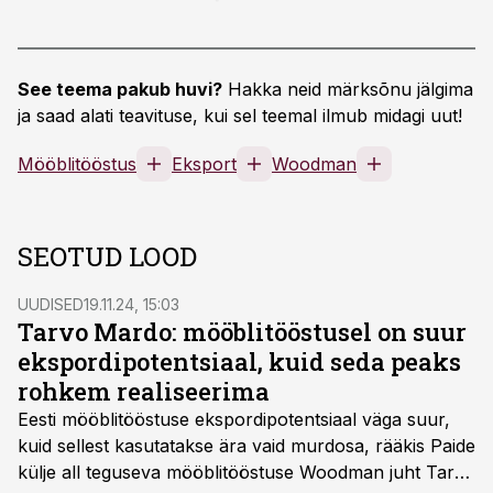
See teema pakub huvi?
Hakka neid märksõnu jälgima
ja saad alati teavituse, kui sel teemal ilmub midagi uut!
Mööblitööstus
Eksport
Woodman
SEOTUD LOOD
UUDISED
19.11.24, 15:03
Tarvo Mardo: mööblitööstusel on suur
ekspordipotentsiaal, kuid seda peaks
rohkem realiseerima
Eesti mööblitööstuse ekspordipotentsiaal väga suur,
kuid sellest kasutatakse ära vaid murdosa, rääkis Paide
külje all teguseva mööblitööstuse Woodman juht Tarvo