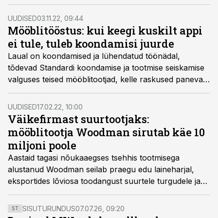
Mardo konverentsil Tööstuse äriplaan 2025.
UUDISED
03.11.22, 09:44
Mööblitööstus: kui keegi kuskilt appi
ei tule, tuleb koondamisi juurde
Laual on koondamised ja lühendatud töönädal,
tõdevad Standardi koondamise ja tootmise seiskamise
valguses teised mööblitootjad, kelle raskused panevad
keerulisse seisu ka nendega seotud tootmised, kirjutab
Äripäev.
UUDISED
17.02.22, 10:00
Väikefirmast suurtootjaks:
mööblitootja Woodman sirutab käe 10
miljoni poole
Aastaid tagasi nõukaaegses tsehhis tootmisega
alustanud Woodman seilab praegu edu laineharjal,
eksportides lõviosa toodangust suurtele turgudele ja
sihtides juba 10 miljoni euro suurust käivet. Edu taustal
tuleb aga hakkama saada selliste kõigile tuntud
SISUTURUNDUS
07.07.26, 09:20
ST
probleemidega nagu materjali- ja tööjõukriis, mis toob