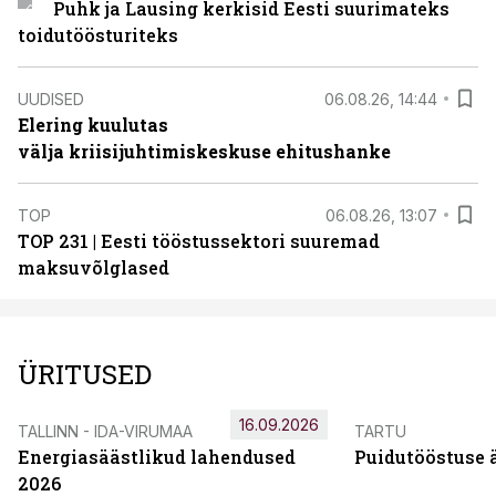
Puhk ja Lausing kerkisid Eesti suurimateks
toidutöösturiteks
UUDISED
06.08.26, 14:44
Elering kuulutas
välja kriisijuhtimiskeskuse ehitushanke
TOP
06.08.26, 13:07
TOP 231 | Eesti tööstussektori suuremad
maksuvõlglased
ÜRITUSED
16.09.2026
TALLINN - IDA-VIRUMAA
TARTU
Energiasäästlikud lahendused
Puidutööstuse 
2026