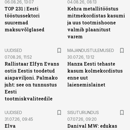
06.08.26, 13:07
04.08.26, 08:13
TOP 231 | Eesti
Kehra metallitööstus
tööstussektori
mitmekordistas kasumi
suuremad
ja uus tootmishoone
maksuvõlglased
valmib plaanitust
varem
UUDISED
MAJANDUSTULEMUSED
07.08.26, 11:52
30.07.26, 13:12
Rallistaar Elfyn Evans
Hanza Eesti tehaste
ostis Eestis toodetud
kasum kolmekordistus
aiapaviljoni. Palmako
enne uut
juht: see on tunnustus
laienemislainet
Eesti
tootmiskvaliteedile
ST
UUDISED
SISUTURUNDUS
31.07.26, 09:45
07.07.26, 09:20
Elva
Danival MW: edukas