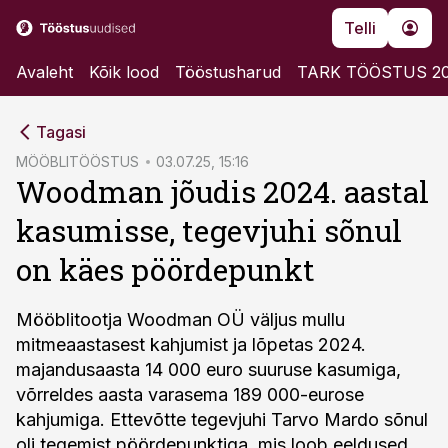
Telli
Avaleht
Kõik lood
Tööstusharud
TARK TÖÖSTUS 2
cebook
Tagasi
Twitter)
MÖÖBLITÖÖSTUS
03.07.25, 15:16
Woodman jõudis 2024. aastal
kedIn
kasumisse, tegevjuhi sõnul
ail
on käes pöördepunkt
k
Mööblitootja Woodman OÜ väljus mullu
mitmeaastasest kahjumist ja lõpetas 2024.
majandusaasta 14 000 euro suuruse kasumiga,
võrreldes aasta varasema 189 000-eurose
kahjumiga. Ettevõtte tegevjuhi Tarvo Mardo sõnul
oli tegemist pöördepunktiga, mis loob eeldused