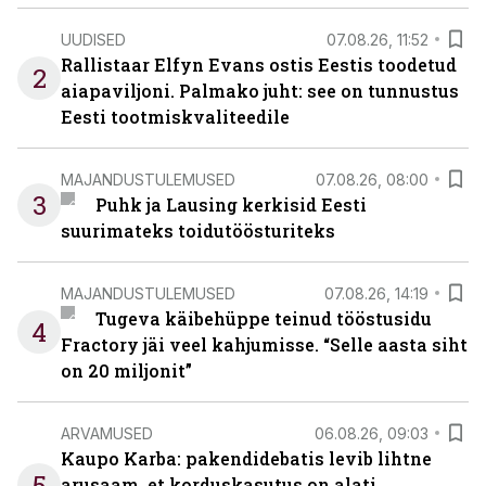
UUDISED
07.08.26, 11:52
Rallistaar Elfyn Evans ostis Eestis toodetud
2
aiapaviljoni. Palmako juht: see on tunnustus
Eesti tootmiskvaliteedile
MAJANDUSTULEMUSED
07.08.26, 08:00
3
Puhk ja Lausing kerkisid Eesti
suurimateks toidutöösturiteks
MAJANDUSTULEMUSED
07.08.26, 14:19
Tugeva käibehüppe teinud tööstusidu
4
Fractory jäi veel kahjumisse. “Selle aasta siht
on 20 miljonit”
ARVAMUSED
06.08.26, 09:03
Kaupo Karba: pakendidebatis levib lihtne
5
arusaam, et korduskasutus on alati