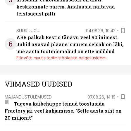
keskkonnale parem. Analüüsid näitavad
teistsugust pilti
SUUR LUGU
04.08.26, 10:42
ABB palkab Eestis tänavu veel 90 inimest.
6
Juhid avavad plaane: suurem seisak on läbi,
uue aasta tootmismahud on ette müüdud
Ettevõte muutis tootmistöötajate palgasüsteemi
VIIMASED UUDISED
MAJANDUSTULEMUSED
07.08.26, 14:19
Tugeva käibehüppe teinud tööstusidu
Fractory jäi veel kahjumisse. “Selle aasta siht on
20 miljonit”