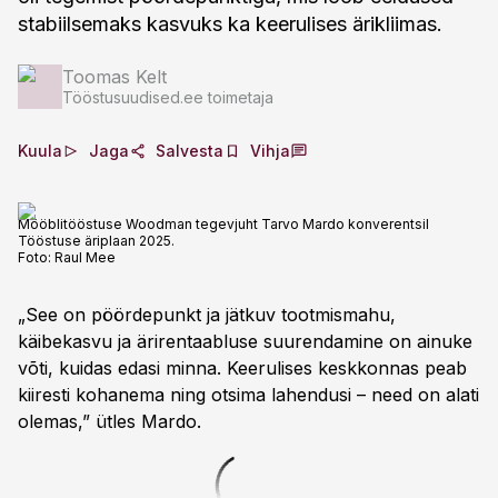
stabiilsemaks kasvuks ka keerulises ärikliimas.
Toomas Kelt
Tööstusuudised.ee toimetaja
Kuula
Jaga
Salvesta
Vihja
Mööblitööstuse Woodman tegevjuht Tarvo Mardo konverentsil
Tööstuse äriplaan 2025.
Foto:
Raul Mee
„See on pöördepunkt ja jätkuv tootmismahu,
käibekasvu ja ärirentaabluse suurendamine on ainuke
võti, kuidas edasi minna. Keerulises keskkonnas peab
kiiresti kohanema ning otsima lahendusi – need on alati
olemas,” ütles Mardo.