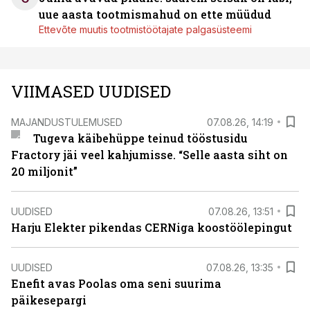
uue aasta tootmismahud on ette müüdud
Ettevõte muutis tootmistöötajate palgasüsteemi
VIIMASED UUDISED
MAJANDUSTULEMUSED
07.08.26, 14:19
Tugeva käibehüppe teinud tööstusidu
Fractory jäi veel kahjumisse. “Selle aasta siht on
20 miljonit”
UUDISED
07.08.26, 13:51
Harju Elekter pikendas CERNiga koostöölepingut
UUDISED
07.08.26, 13:35
Enefit avas Poolas oma seni suurima
päikesepargi