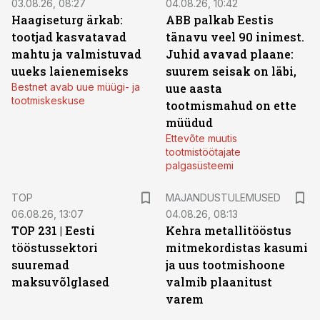
03.08.26, 08:27
04.08.26, 10:42
Haagiseturg ärkab:
ABB palkab Eestis
tootjad kasvatavad
tänavu veel 90 inimest.
mahtu ja valmistuvad
Juhid avavad plaane:
uueks laienemiseks
suurem seisak on läbi,
Bestnet avab uue müügi- ja
uue aasta
tootmiskeskuse
tootmismahud on ette
müüdud
Ettevõte muutis
tootmistöötajate
palgasüsteemi
TOP
MAJANDUSTULEMUSED
06.08.26, 13:07
04.08.26, 08:13
TOP 231 | Eesti
Kehra metallitööstus
tööstussektori
mitmekordistas kasumi
suuremad
ja uus tootmishoone
maksuvõlglased
valmib plaanitust
varem