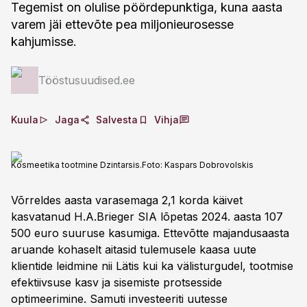
Tegemist on olulise pöördepunktiga, kuna aasta
varem jäi ettevõte pea miljonieurosesse
kahjumisse.
Tööstusuudised.ee
Kuula
Jaga
Salvesta
Vihja
Kosmeetika tootmine Dzintarsis.
Foto:
Kaspars Dobrovolskis
Võrreldes aasta varasemaga 2,1 korda käivet
kasvatanud H.A.Brieger SIA lõpetas 2024. aasta 107
500 euro suuruse kasumiga. Ettevõtte majandusaasta
aruande kohaselt aitasid tulemusele kaasa uute
klientide leidmine nii Lätis kui ka välisturgudel, tootmise
efektiivsuse kasv ja sisemiste protsesside
optimeerimine. Samuti investeeriti uutesse