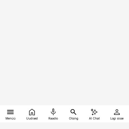
Menüü
Uudised
Raadio
Otsing
AI Chat
Logi sisse