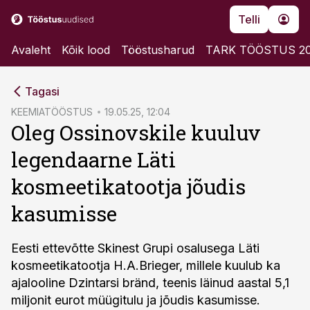
Telli
Avaleht
Kõik lood
Tööstusharud
TARK TÖÖSTUS 2
cebook
Tagasi
Twitter)
KEEMIATÖÖSTUS
19.05.25, 12:04
Oleg Ossinovskile kuuluv
kedIn
legendaarne Läti
ail
kosmeetikatootja jõudis
k
kasumisse
Eesti ettevõtte Skinest Grupi osalusega Läti
kosmeetikatootja H.A.Brieger, millele kuulub ka
ajalooline Dzintarsi bränd, teenis läinud aastal 5,1
miljonit eurot müügitulu ja jõudis kasumisse.