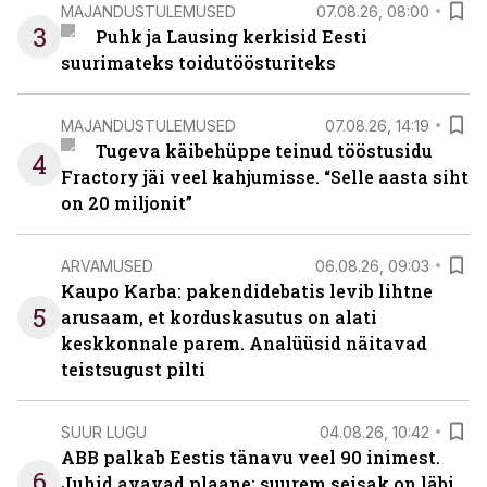
MAJANDUSTULEMUSED
07.08.26, 08:00
3
Puhk ja Lausing kerkisid Eesti
suurimateks toidutöösturiteks
MAJANDUSTULEMUSED
07.08.26, 14:19
Tugeva käibehüppe teinud tööstusidu
4
Fractory jäi veel kahjumisse. “Selle aasta siht
on 20 miljonit”
ARVAMUSED
06.08.26, 09:03
Kaupo Karba: pakendidebatis levib lihtne
5
arusaam, et korduskasutus on alati
keskkonnale parem. Analüüsid näitavad
teistsugust pilti
SUUR LUGU
04.08.26, 10:42
ABB palkab Eestis tänavu veel 90 inimest.
6
Juhid avavad plaane: suurem seisak on läbi,