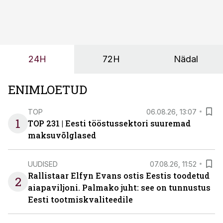
olemasolevasse keskkonda, aitaks vähendada
tööjõuvajadust ning oleks valmis ka ettevõtte
tulevasteks arenguteks. Lihtsalt roboti lisamine
enamasti oodatud tulemust ei too, nendib tootmise ja
tööstuse automatiseerimislahenduste arendaja Smitech
24H
72H
Nädal
OÜ tegevjuht Sander Mitendorf.
ENIMLOETUD
TOP
06.08.26, 13:07
1
TOP 231 | Eesti tööstussektori suuremad
maksuvõlglased
UUDISED
07.08.26, 11:52
Rallistaar Elfyn Evans ostis Eestis toodetud
2
aiapaviljoni. Palmako juht: see on tunnustus
Eesti tootmiskvaliteedile