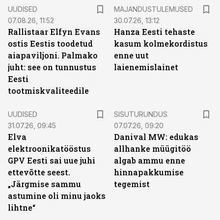
UUDISED
MAJANDUSTULEMUSED
07.08.26, 11:52
30.07.26, 13:12
Rallistaar Elfyn Evans
Hanza Eesti tehaste
ostis Eestis toodetud
kasum kolmekordistus
aiapaviljoni. Palmako
enne uut
juht: see on tunnustus
laienemislainet
Eesti
tootmiskvaliteedile
ST
UUDISED
SISUTURUNDUS
31.07.26, 09:45
07.07.26, 09:20
Elva
Danival MW: edukas
elektroonikatööstus
allhanke müügitöö
GPV Eesti sai uue juhi
algab ammu enne
ettevõtte seest.
hinnapakkumise
„Järgmise sammu
tegemist
astumine oli minu jaoks
lihtne“