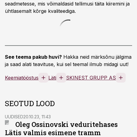
seadmetesse, mis võimaldasid tellimusi täita kiiremini ja
ühtlasemalt kõrge kvaliteediga.
See teema pakub huvi?
Hakka neid märksõnu jälgima
ja saad alati teavituse, kui sel teemal ilmub midagi uut!
Keemiatööstus
Läti
SKINEST GRUPP AS
SEOTUD LOOD
UUDISED
20.10.23, 11:43
Oleg Ossinovski veduritehases
Lätis valmis esimene tramm