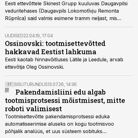
Eesti ettevõttele Skinest Grupp kuuluvas Daugavpilsi
veduritehases (Daugavpils Lokomotīvju Remonta
Rūpnīca) said valmis esimene tramm neljast, mis
hakkavad Daugavpilsi linna elanikke teenindama kohe
pärast 250 kilomeetri pikkuse testimisperioodi läbimist.
UUDISED
22.04.19, 17:04
Ossinovski: tootmisettevõtted
hakkavad Eestist lahkuma
Eesti kaotab hinnavõitluses Lätile ja Leedule, arvab
ettevõtja Oleg Ossinovski.
SISUTURUNDUS
13.07.26, 14:36
ST
Pakendamisliini edu algab
tootmisprotsessi mõistmisest, mitte
roboti valimisest
Tootmisettevõtte pakendamisprotsessi eduka
automatiseerimise aluseks on kogu tootmisvoo
põhjalik analüüs, et uus süsteem sobituks