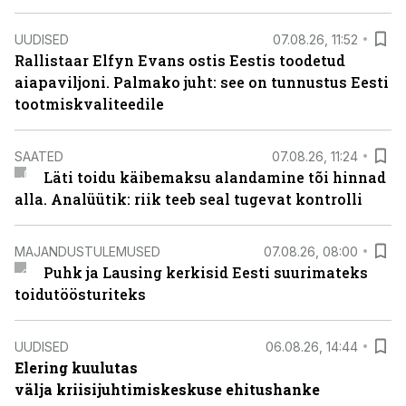
UUDISED
07.08.26, 11:52
Rallistaar Elfyn Evans ostis Eestis toodetud
aiapaviljoni. Palmako juht: see on tunnustus Eesti
tootmiskvaliteedile
SAATED
07.08.26, 11:24
Läti toidu käibemaksu alandamine tõi hinnad
alla. Analüütik: riik teeb seal tugevat kontrolli
MAJANDUSTULEMUSED
07.08.26, 08:00
Puhk ja Lausing kerkisid Eesti suurimateks
toidutöösturiteks
UUDISED
06.08.26, 14:44
Elering kuulutas
välja kriisijuhtimiskeskuse ehitushanke