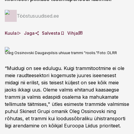
Tööstusuudised.ee
Kuula
Jaga
Salvesta
Vihja
Oleg Ossinovski Daugavpilsis uhiuue trammi "roolis."
Foto:
DLRR
“Muidugi on see edulugu. Kuigi trammitootmine ei ole
meie raudteesektori kogemuste juures iseenesest
midagi nii erilist, siis teisest küljest on see kõik meie
jaoks ikkagi uus. Oleme valmis ehitanud kaasaegse
trammi ja valmis edaspidi osalema ka mahukamate
tellimuste täitmises," ütles esimeste trammide valmimise
puhul Skinest Grupi omanik Oleg Ossinovski ning
rõhutas, et trammi kui loodussõbraliku ühistransporti
liigi arendamine on kõikjal Euroopa Liidus prioriteet.