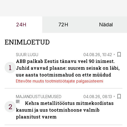
tulevasteks arenguteks. Lihtsalt roboti lisamine
enamasti oodatud tulemust ei too, nendib tootmise ja
tööstuse automatiseerimislahenduste arendaja Smitech
24H
72H
Nädal
OÜ tegevjuht Sander Mitendorf.
ENIMLOETUD
SUUR LUGU
04.08.26, 10:42
ABB palkab Eestis tänavu veel 90 inimest.
1
Juhid avavad plaane: suurem seisak on läbi,
uue aasta tootmismahud on ette müüdud
Ettevõte muutis tootmistöötajate palgasüsteemi
MAJANDUSTULEMUSED
04.08.26, 08:13
Kehra metallitööstus mitmekordistas
2
kasumi ja uus tootmishoone valmib
plaanitust varem