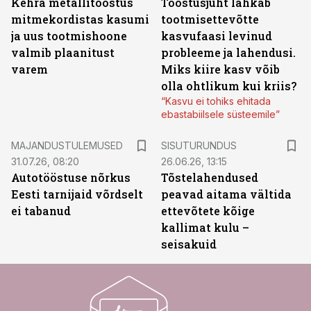
Kehra metallitööstus
Tööstusjuht lahkab
mitmekordistas kasumi
tootmisettevõtte
ja uus tootmishoone
kasvufaasi levinud
valmib plaanitust
probleeme ja lahendusi.
varem
Miks kiire kasv võib
olla ohtlikum kui kriis?
“Kasvu ei tohiks ehitada
ebastabiilsele süsteemile”
ST
MAJANDUSTULEMUSED
SISUTURUNDUS
31.07.26, 08:20
26.06.26, 13:15
Autotööstuse nõrkus
Tõstelahendused
Eesti tarnijaid võrdselt
peavad aitama vältida
ei tabanud
ettevõtete kõige
kallimat kulu –
seisakuid