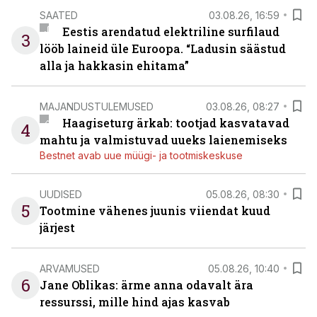
SAATED
03.08.26, 16:59
Eestis arendatud elektriline surfilaud
3
lööb laineid üle Euroopa. “Ladusin säästud
alla ja hakkasin ehitama”
MAJANDUSTULEMUSED
03.08.26, 08:27
Haagiseturg ärkab: tootjad kasvatavad
4
mahtu ja valmistuvad uueks laienemiseks
Bestnet avab uue müügi- ja tootmiskeskuse
UUDISED
05.08.26, 08:30
5
Tootmine vähenes juunis viiendat kuud
järjest
ARVAMUSED
05.08.26, 10:40
6
Jane Oblikas: ärme anna odavalt ära
ressurssi, mille hind ajas kasvab