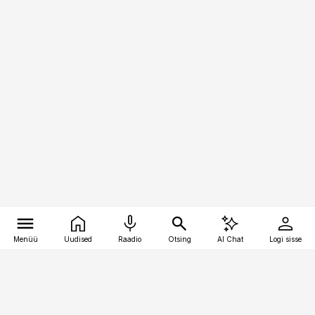
Menüü
Uudised
Raadio
Otsing
AI Chat
Logi sisse
Vana-Lõuna 39/1, 19094 Tallinn