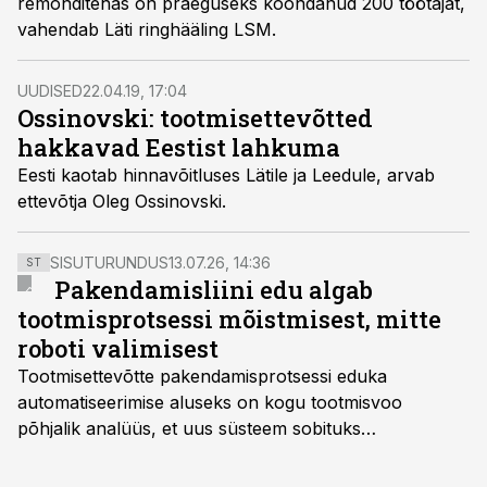
remonditehas on praeguseks koondanud 200 töötajat,
vahendab Läti ringhääling LSM.
UUDISED
22.04.19, 17:04
Ossinovski: tootmisettevõtted
hakkavad Eestist lahkuma
Eesti kaotab hinnavõitluses Lätile ja Leedule, arvab
ettevõtja Oleg Ossinovski.
SISUTURUNDUS
13.07.26, 14:36
ST
Pakendamisliini edu algab
tootmisprotsessi mõistmisest, mitte
roboti valimisest
Tootmisettevõtte pakendamisprotsessi eduka
automatiseerimise aluseks on kogu tootmisvoo
põhjalik analüüs, et uus süsteem sobituks
olemasolevasse keskkonda, aitaks vähendada
tööjõuvajadust ning oleks valmis ka ettevõtte