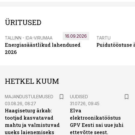
ÜRITUSED
16.09.2026
TALLINN - IDA-VIRUMAA
TARTU
Energiasäästlikud lahendused
Puidutööstuse 
2026
HETKEL KUUM
MAJANDUSTULEMUSED
UUDISED
03.08.26, 08:27
31.07.26, 09:45
Haagiseturg ärkab:
Elva
tootjad kasvatavad
elektroonikatööstus
mahtu ja valmistuvad
GPV Eesti sai uue juhi
uueks laienemiseks
ettevõtte seest.