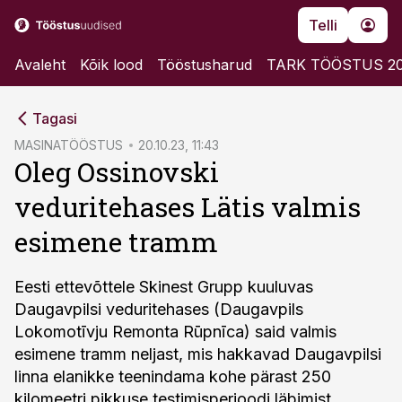
Telli
Avaleht
Kõik lood
Tööstusharud
TARK TÖÖSTUS 2
cebook
Tagasi
Twitter)
MASINATÖÖSTUS
20.10.23, 11:43
Oleg Ossinovski
kedIn
veduritehases Lätis valmis
ail
esimene tramm
k
Eesti ettevõttele Skinest Grupp kuuluvas
Daugavpilsi veduritehases (Daugavpils
Lokomotīvju Remonta Rūpnīca) said valmis
esimene tramm neljast, mis hakkavad Daugavpilsi
linna elanikke teenindama kohe pärast 250
kilomeetri pikkuse testimisperioodi läbimist.