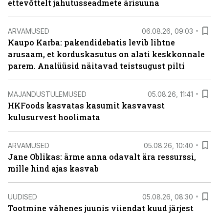
ettevõttelt jahutusseadmete ärisuuna
ARVAMUSED
06.08.26, 09:03
Kaupo Karba: pakendidebatis levib lihtne
arusaam, et korduskasutus on alati keskkonnale
parem. Analüüsid näitavad teistsugust pilti
MAJANDUSTULEMUSED
05.08.26, 11:41
HKFoods kasvatas kasumit kasvavast
kulusurvest hoolimata
ARVAMUSED
05.08.26, 10:40
Jane Oblikas: ärme anna odavalt ära ressurssi,
mille hind ajas kasvab
UUDISED
05.08.26, 08:30
Tootmine vähenes juunis viiendat kuud järjest