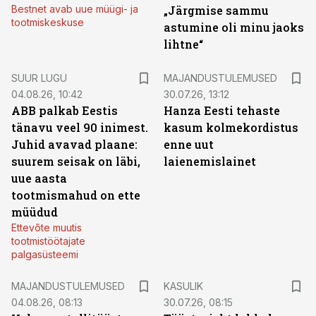
Bestnet avab uue müügi- ja
„Järgmise sammu
tootmiskeskuse
astumine oli minu jaoks
lihtne“
SUUR LUGU
MAJANDUSTULEMUSED
04.08.26, 10:42
30.07.26, 13:12
ABB palkab Eestis
Hanza Eesti tehaste
tänavu veel 90 inimest.
kasum kolmekordistus
Juhid avavad plaane:
enne uut
suurem seisak on läbi,
laienemislainet
uue aasta
tootmismahud on ette
müüdud
Ettevõte muutis
tootmistöötajate
palgasüsteemi
MAJANDUSTULEMUSED
KASULIK
04.08.26, 08:13
30.07.26, 08:15