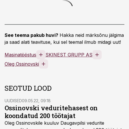
See teema pakub huvi?
Hakka neid märksõnu jälgima
ja saad alati teavituse, kui sel teemal ilmub midagi uut!
Masinatööstus
SKINEST GRUPP AS
Oleg Ossinovski
SEOTUD LOOD
UUDISED
09.05.22, 09:18
Ossinovski veduritehasest on
koondatud 200 töötajat
Oleg Ossinovskile kuuluv Daugavpilsi vedurite