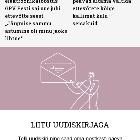
elektroonikatööstus
peavad aitama vältida
GPV Eesti sai uue juhi
ettevõtete kõige
ettevõtte seest.
kallimat kulu –
„Järgmise sammu
seisakuid
astumine oli minu jaoks
lihtne“
LIITU UUDISKIRJAGA
Telli uudiskiri ning saad oma postkasti päeva