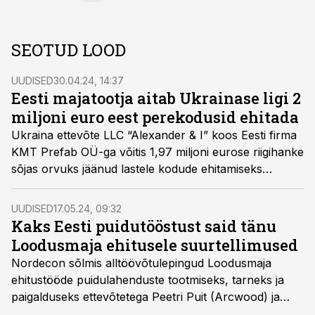
SEOTUD LOOD
UUDISED
30.04.24, 14:37
Eesti majatootja aitab Ukrainase ligi 2
miljoni euro eest perekodusid ehitada
Ukraina ettevõte LLC “Alexander & I” koos Eesti firma
KMT Prefab OÜ-ga võitis 1,97 miljoni eurose riigihanke
sõjas orvuks jäänud lastele kodude ehitamiseks
Žõtomõri oblastisse Ukrainas.
UUDISED
17.05.24, 09:32
Kaks Eesti puidutööstust said tänu
Loodusmaja ehitusele suurtellimused
Nordecon sõlmis alltöövõtulepingud Loodusmaja
ehitustööde puidulahenduste tootmiseks, tarneks ja
paigalduseks ettevõtetega Peetri Puit (Arcwood) ja
EstNor.