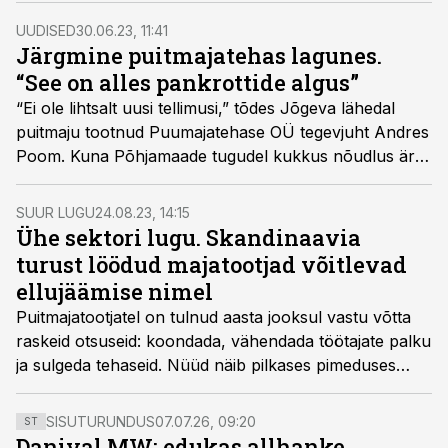
UUDISED
30.06.23, 11:41
Järgmine puitmajatehas lagunes.
“See on alles pankrottide algus”
“Ei ole lihtsalt uusi tellimusi,” tõdes Jõgeva lähedal
puitmaju tootnud Puumajatehase OÜ tegevjuht Andres
Poom. Kuna Põhjamaade tugudel kukkus nõudlus ära,
pani majatootja oma tootmisliinid lõplikult seisma,
koondas töötajad ja andis pankrotiavalduse sisse.
SUUR LUGU
24.08.23, 14:15
Ühe sektori lugu. Skandinaavia
turust löödud majatootjad võitlevad
ellujäämise nimel
Puitmajatootjatel on tulnud aasta jooksul vastu võtta
raskeid otsuseid: koondada, vähendada töötajate palku
ja sulgeda tehaseid. Nüüd näib pilkases pimeduses
paistvat ka valguskiiri.
SISUTURUNDUS
07.07.26, 09:20
ST
Danival MW: edukas allhanke