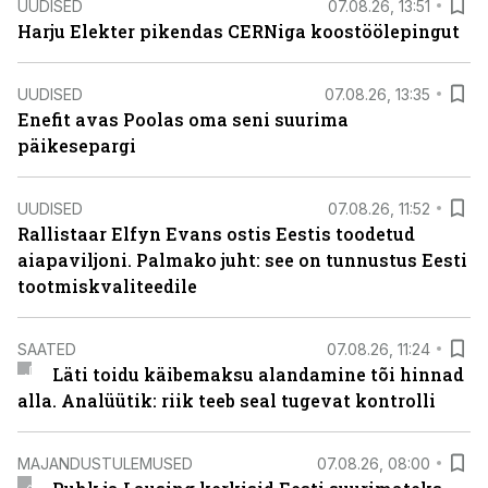
UUDISED
07.08.26, 13:51
Harju Elekter pikendas CERNiga koostöölepingut
UUDISED
07.08.26, 13:35
Enefit avas Poolas oma seni suurima
päikesepargi
UUDISED
07.08.26, 11:52
Rallistaar Elfyn Evans ostis Eestis toodetud
aiapaviljoni. Palmako juht: see on tunnustus Eesti
tootmiskvaliteedile
SAATED
07.08.26, 11:24
Läti toidu käibemaksu alandamine tõi hinnad
alla. Analüütik: riik teeb seal tugevat kontrolli
MAJANDUSTULEMUSED
07.08.26, 08:00