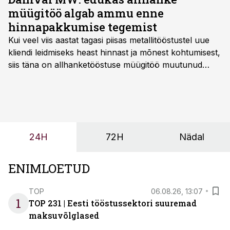
müügitöö algab ammu enne
hinnapakkumise tegemist
Kui veel viis aastat tagasi piisas metallitööstustel uue
kliendi leidmiseks heast hinnast ja mõnest kohtumisest,
siis täna on allhanketööstuse müügitöö muutunud
märksa pikemaks ja süsteemsemaks. Konkurents on
kasvanud, kliendid kaaluvad otsuseid põhjalikumalt
ning partnerit ei valita enam ainult tootmisvõimekuse
või hinnakirja järgi.
24H
72H
Nädal
ENIMLOETUD
TOP
06.08.26, 13:07
1
TOP 231 | Eesti tööstussektori suuremad
maksuvõlglased