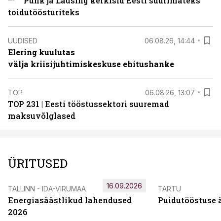
Puhk ja Lausing kerkisid Eesti suurimateks
toidutöösturiteks
UUDISED
06.08.26, 14:44
Elering kuulutas
välja kriisijuhtimiskeskuse ehitushanke
TOP
06.08.26, 13:07
TOP 231 | Eesti tööstussektori suuremad
maksuvõlglased
ÜRITUSED
16.09.2026
TALLINN - IDA-VIRUMAA
TARTU
Energiasäästlikud lahendused
Puidutööstuse 
2026