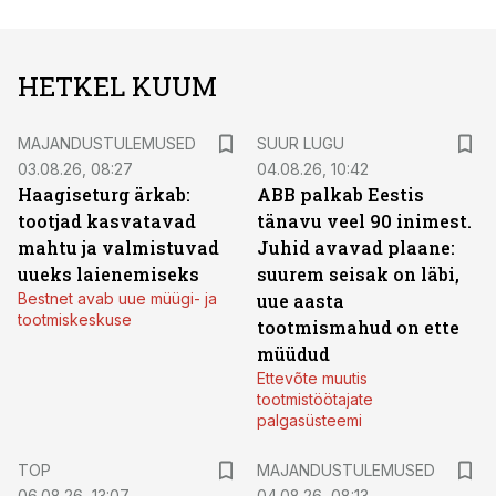
HETKEL KUUM
MAJANDUSTULEMUSED
SUUR LUGU
03.08.26, 08:27
04.08.26, 10:42
Haagiseturg ärkab:
ABB palkab Eestis
tootjad kasvatavad
tänavu veel 90 inimest.
mahtu ja valmistuvad
Juhid avavad plaane:
uueks laienemiseks
suurem seisak on läbi,
Bestnet avab uue müügi- ja
uue aasta
tootmiskeskuse
tootmismahud on ette
müüdud
Ettevõte muutis
tootmistöötajate
palgasüsteemi
TOP
MAJANDUSTULEMUSED
06.08.26, 13:07
04.08.26, 08:13