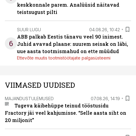
keskkonnale parem. Analüüsid näitavad
teistsugust pilti
SUUR LUGU
04.08.26, 10:42
ABB palkab Eestis tänavu veel 90 inimest.
6
Juhid avavad plaane: suurem seisak on läbi,
uue aasta tootmismahud on ette müüdud
Ettevõte muutis tootmistöötajate palgasüsteemi
VIIMASED UUDISED
MAJANDUSTULEMUSED
07.08.26, 14:19
Tugeva käibehüppe teinud tööstusidu
Fractory jäi veel kahjumisse. “Selle aasta siht on
20 miljonit”