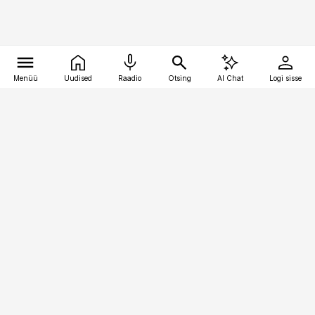
Menüü
Uudised
Raadio
Otsing
AI Chat
Logi sisse
Vana-Lõuna 39/1, 19094 Tallinn
(+372) 667 0111
toostusuudised@toostusuudised.ee
Telli
Reklaam
Firmast
Sisu kasutamisõigused
Ajakirjaniku
eetikakoodeks
Üldtingimused
Privaatsustingimused