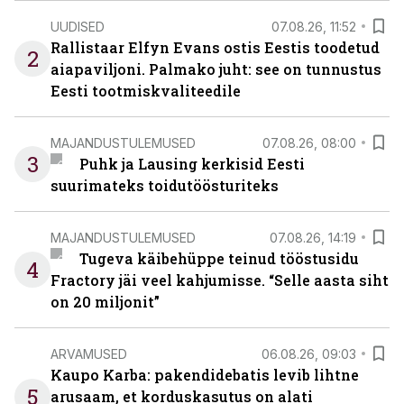
UUDISED
07.08.26, 11:52
Rallistaar Elfyn Evans ostis Eestis toodetud
2
aiapaviljoni. Palmako juht: see on tunnustus
Eesti tootmiskvaliteedile
MAJANDUSTULEMUSED
07.08.26, 08:00
3
Puhk ja Lausing kerkisid Eesti
suurimateks toidutöösturiteks
MAJANDUSTULEMUSED
07.08.26, 14:19
Tugeva käibehüppe teinud tööstusidu
4
Fractory jäi veel kahjumisse. “Selle aasta siht
on 20 miljonit”
ARVAMUSED
06.08.26, 09:03
Kaupo Karba: pakendidebatis levib lihtne
5
arusaam, et korduskasutus on alati