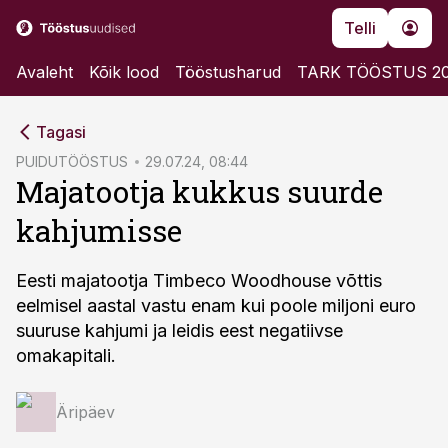
Telli
Avaleht
Kõik lood
Tööstusharud
TARK TÖÖSTUS 2
cebook
Tagasi
Twitter)
PUIDUTÖÖSTUS
29.07.24, 08:44
Majatootja kukkus suurde
kedIn
kahjumisse
ail
k
Eesti majatootja Timbeco Woodhouse võttis
eelmisel aastal vastu enam kui poole miljoni euro
suuruse kahjumi ja leidis eest negatiivse
omakapitali.
Äripäev