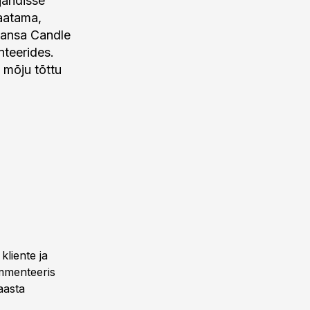
jandisse
vaatama,
 Hansa Candle
nteerides.
e mõju tõttu
kliente ja
mmenteeris
aasta