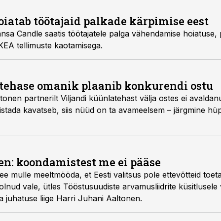
iatab töötajaid palkade kärpimise eest
Hansa Candle saatis töötajatele palga vähendamise hoiatuse
 IKEA tellimuste kaotamisega.
tehase omanik plaanib konkurendi ostu
nen partnerilt Viljandi küünlatehast välja ostes ei avaldanud
stada kavatseb, siis nüüd on ta avameelsem – järgmine hü
en: koondamistest me ei pääse
ee mulle meeltmööda, et Eesti valitsus pole ettevõtteid toet
lnud vale, ütles Tööstusuudiste arvamusliidrite küsitlusele
 juhatuse liige Harri Juhani Aaltonen.