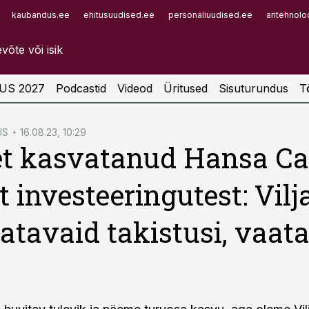
kaubandus.ee
ehitusuudised.ee
personaliuudised.ee
aritehnolo
Infopank
Radar
US 2027
Podcastid
Videod
Üritused
Sisuturundus
T
US
16.08.23, 10:29
t kasvatanud Hansa Ca
t investeeringutest: Vilj
latavaid takistusi, vaa