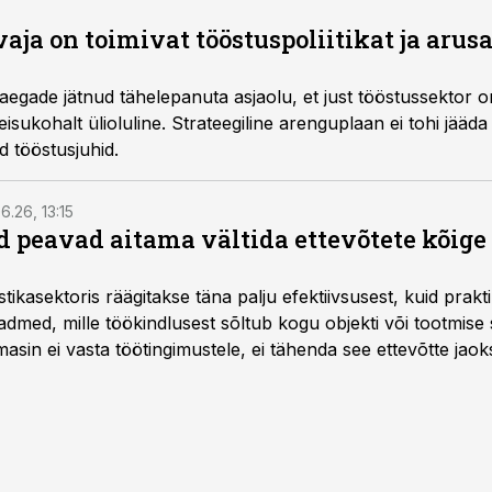
 vaja on toimivat tööstuspoliitikat ja aru
i aegade jätnud tähelepanuta asjaolu, et just tööstussektor 
isukohalt ülioluline. Strateegiline arenguplaan ei tohi jääda 
ad tööstusjuhid.
6.26, 13:15
 peavad aitama vältida ettevõtete kõige
istikasektoris räägitakse täna palju efektiivsusest, kuid pra
dmed, mille töökindlusest sõltub kogu objekti või tootmise 
asin ei vasta töötingimustele, ei tähenda see ettevõtte jaoks 
rahalist kulu, venivaid tähtaegu ja suuremaid riske tööohutu