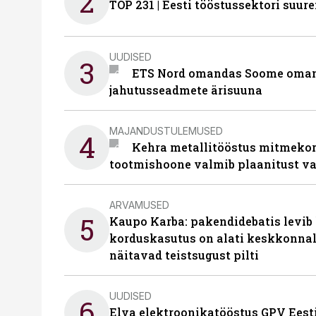
2
TOP 231 | Eesti tööstussektori su
UUDISED
3
ETS Nord omandas Soome omani
jahutusseadmete ärisuuna
MAJANDUSTULEMUSED
4
Kehra metallitööstus mitmekor
tootmishoone valmib plaanitust v
ARVAMUSED
5
Kaupo Karba: pakendidebatis levib 
korduskasutus on alati keskkonna
näitavad teistsugust pilti
UUDISED
6
Elva elektroonikatööstus GPV Eesti 