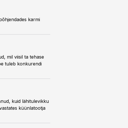
, põhjendades karmi
, mil viisil ta tehase
pe tuleb konkurendi
anud, kuid lähitulevikku
 vastates küünlatootja