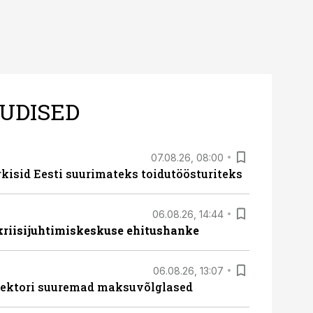
UDISED
07.08.26, 08:00
rkisid Eesti suurimateks toidutöösturiteks
06.08.26, 14:44
 kriisijuhtimiskeskuse ehitushanke
06.08.26, 13:07
ssektori suuremad maksuvõlglased