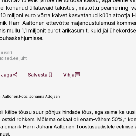
 huvitav tulevik ja näeme turuosa kasvu, aga oleme Vil
sel kohanud üllatavaid takistusi, mistõttu peame ringi 
 10 miljoni euro võrra käivet kasvatanud küünlatootja
manik Harri Aaltonen ettevõtte majandustulemusi komme
is mullu 1,1 miljonit eurot ärikasumit, kuid jäi ühekords
a puhaskahjumisse.
usild
dised.ee juht
Jaga
Salvesta
Vihja
i Aaltonen.
Foto:
Johanna Adojaan
li käibe tõusu suur põhjus hindade tõus, aga saime ka uusi 
id ostsid rohkem. Mõlema oskaal oli enam-vähem 50%,“ ko
t ja omanik Harri Juhani Aaltonen Tööstusuudistele eelmise 
musi.