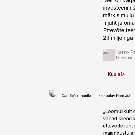
Meil on väga
investeerimi
märkis mullu
´i juht ja o
Ettevõte teen
2,1 miljonig
Harro Pu
Tööstusuu
Kuula
Hansa Candle´i omanike hulka kuuluv Harri Juhan
„Loomulikult o
vanad kliend
ettevõtte juh
majandustule