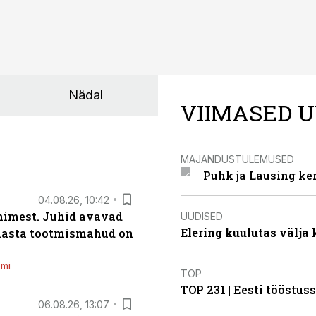
Nädal
VIIMASED U
MAJANDUSTULEMUSED
Puhk ja Lausing ke
04.08.26, 10:42
inimest. Juhid avavad
UUDISED
Elering kuulutas välja
 aasta tootmismahud on
emi
TOP
TOP 231 | Eesti tööstu
06.08.26, 13:07