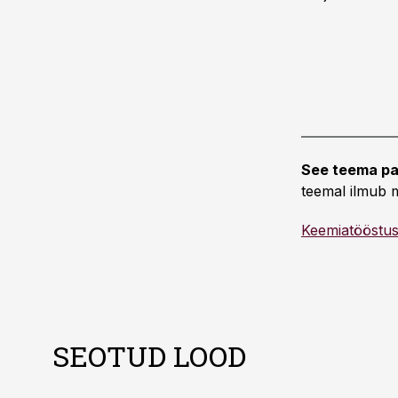
See teema pa
teemal ilmub m
Keemiatööstu
SEOTUD LOOD