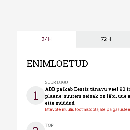
24H
72H
ENIMLOETUD
SUUR LUGU
ABB palkab Eestis tänavu veel 90 
1
plaane: suurem seisak on läbi, uue
ette müüdud
Ettevõte muutis tootmistöötajate palgasüste
TOP