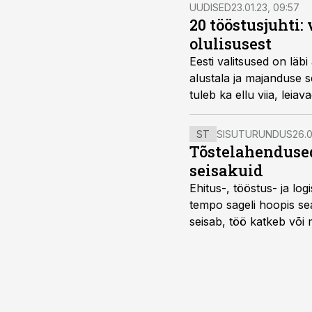
UUDISED
23.01.23, 09:57
20 tööstusjuhti:
olulisusest
Eesti valitsused on läb
alustala ja majanduse se
tuleb ka ellu viia, leiav
ST
SISUTURUNDUS
26.0
Tõstelahendused
seisakuid
Ehitus-, tööstus- ja log
tempo sageli hoopis sea
seisab, töö katkeb või m
probleemi, vaid otsest 