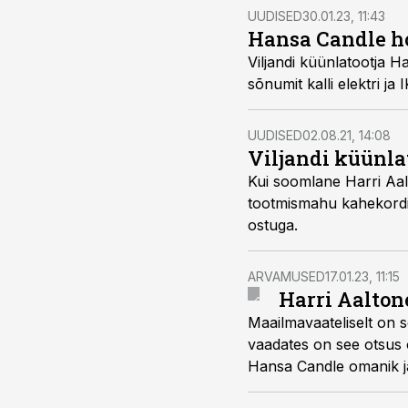
UUDISED
30.01.23, 11:43
Hansa Candle ho
Viljandi küünlatootja 
sõnumit kalli elektri ja
UUDISED
02.08.21, 14:08
Viljandi küünla
Kui soomlane Harri Aalto
tootmismahu kahekordi
ostuga.
ARVAMUSED
17.01.23, 11:15
Harri Aalton
Maailmavaateliselt on s
vaadates on see otsus o
Hansa Candle omanik ja