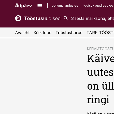
pollumajandus.ee
logistikauudised.ee
kaubandus.ee
imelineajalugu.ee
kinnisvarauudised.ee
imelineteadus.ee
Avaleht
Kõik lood
Tööstusharud
TARK TÖÖST
cebook
KEEMIATÖÖST
Käive
Twitter)
kedIn
uutes
ail
on ül
k
ringi