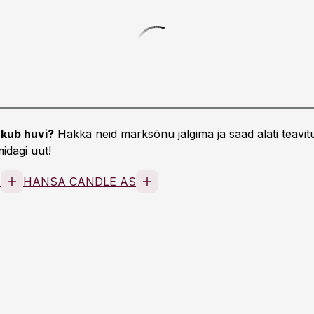
kub huvi?
Hakka neid märksõnu jälgima ja saad alati teavitu
idagi uut!
s
HANSA CANDLE AS