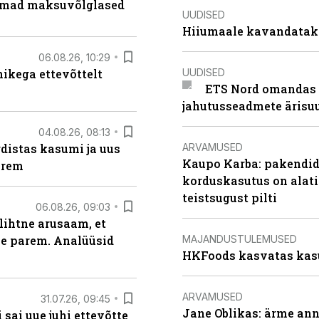
uremad maksuvõlglased
UUDISED
Hiiumaale kavandatak
06.08.26, 10:29
UUDISED
kega ettevõttelt
ETS Nord omandas 
jahutusseadmete ärisu
04.08.26, 08:13
ARVAMUSED
distas kasumi ja uus
Kaupo Karba: pakendide
arem
korduskasutus on alat
teistsugust pilti
06.08.26, 09:03
lihtne arusaam, et
MAJANDUSTULEMUSED
le parem. Analüüsid
HKFoods kasvatas kas
ARVAMUSED
31.07.26, 09:45
Jane Oblikas: ärme anna
sai uue juhi ettevõtte