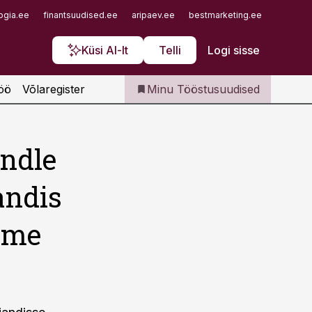
Iseteenindus
ogia.ee
finantsuudised.ee
aripaev.ee
bestmarketing.ee
finantsu
Telli Tööstusuudised
Küsi AI-lt
Telli
Logi sisse
öö
Võlaregister
Minu Tööstusuudised
ndle
andis
tame