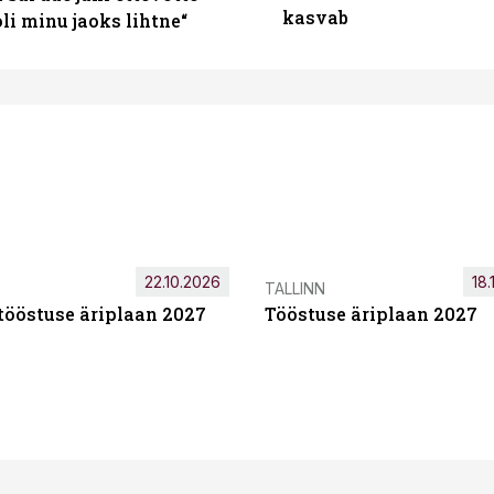
kasvab
i minu jaoks lihtne“
22.10.2026
18.
TALLINN
tööstuse äriplaan 2027
Tööstuse äriplaan 2027