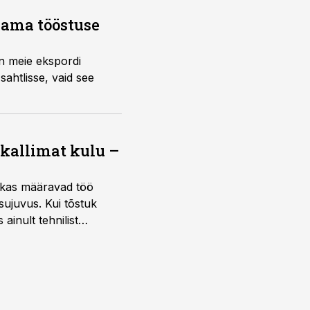
saama tööstuse
on meie ekspordi
sahtlisse, vaid see
 kallimat kulu –
ktikas määravad töö
sujuvus. Kui tõstuk
ainult tehnilist
sele.