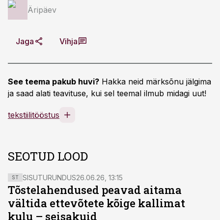
Äripäev
Jaga
Vihja
See teema pakub huvi?
Hakka neid märksõnu jälgima
ja saad alati teavituse, kui sel teemal ilmub midagi uut!
tekstiilitööstus
SEOTUD LOOD
SISUTURUNDUS
26.06.26, 13:15
ST
Tõstelahendused peavad aitama
vältida ettevõtete kõige kallimat
kulu – seisakuid