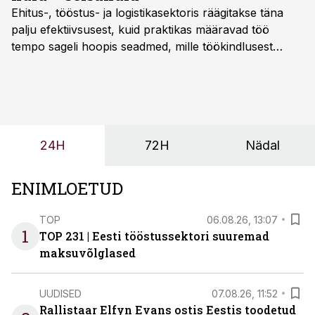
Ehitus-, tööstus- ja logistikasektoris räägitakse täna
palju efektiivsusest, kuid praktikas määravad töö
tempo sageli hoopis seadmed, mille töökindlusest
sõltub kogu objekti või tootmise sujuvus. Kui tõstuk
seisab, töö katkeb või masin ei vasta töötingimustele,
ei tähenda see ettevõtte jaoks ainult tehnilist
probleemi, vaid otsest rahalist kulu, venivaid tähtaegu
ja suuremaid riske tööohutusele.
24H
72H
Nädal
ENIMLOETUD
TOP
06.08.26, 13:07
1
TOP 231 | Eesti tööstussektori suuremad
maksuvõlglased
UUDISED
07.08.26, 11:52
Rallistaar Elfyn Evans ostis Eestis toodetud