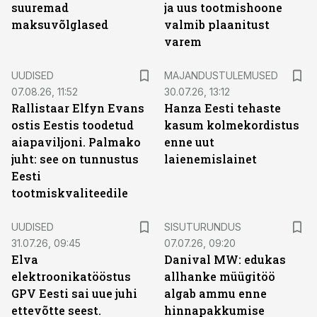
suuremad
ja uus tootmishoone
maksuvõlglased
valmib plaanitust
varem
UUDISED
MAJANDUSTULEMUSED
07.08.26, 11:52
30.07.26, 13:12
Rallistaar Elfyn Evans
Hanza Eesti tehaste
ostis Eestis toodetud
kasum kolmekordistus
aiapaviljoni. Palmako
enne uut
juht: see on tunnustus
laienemislainet
Eesti
tootmiskvaliteedile
ST
UUDISED
SISUTURUNDUS
31.07.26, 09:45
07.07.26, 09:20
Elva
Danival MW: edukas
elektroonikatööstus
allhanke müügitöö
GPV Eesti sai uue juhi
algab ammu enne
ettevõtte seest.
hinnapakkumise