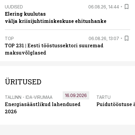
UUDISED
06.08.26, 14:44
Elering kuulutas
välja kriisijuhtimiskeskuse ehitushanke
TOP
06.08.26, 13:07
TOP 231 | Eesti tööstussektori suuremad
maksuvõlglased
ÜRITUSED
16.09.2026
TALLINN - IDA-VIRUMAA
TARTU
Energiasäästlikud lahendused
Puidutööstuse 
2026