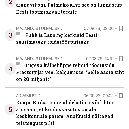
2
aiapaviljoni. Palmako juht: see on tunnustus
Eesti tootmiskvaliteedile
MAJANDUSTULEMUSED
07.08.26, 08:00
3
Puhk ja Lausing kerkisid Eesti
suurimateks toidutöösturiteks
MAJANDUSTULEMUSED
07.08.26, 14:19
Tugeva käibehüppe teinud tööstusidu
4
Fractory jäi veel kahjumisse. “Selle aasta siht
on 20 miljonit”
ARVAMUSED
06.08.26, 09:03
Kaupo Karba: pakendidebatis levib lihtne
5
arusaam, et korduskasutus on alati
keskkonnale parem. Analüüsid näitavad
teistsugust pilti