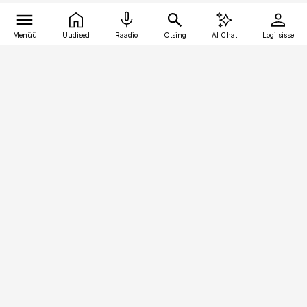
Menüü
Uudised
Raadio
Otsing
AI Chat
Logi sisse
Vana-Lõuna 39/1, 19094 Tallinn
(+372) 667 0111
toostusuudised@toostusuudised.ee
Telli
Reklaam
Firmast
Sisu kasutamisõigused
Ajakirjaniku
eetikakoodeks
Üldtingimused
Privaatsustingimused
Küpsiste poliitika
KKK
Eesti Meediaettevõtete
Eelistuste haldamine