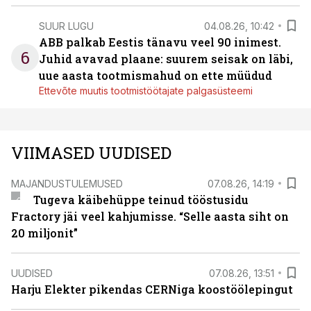
SUUR LUGU
04.08.26, 10:42
ABB palkab Eestis tänavu veel 90 inimest.
6
Juhid avavad plaane: suurem seisak on läbi,
uue aasta tootmismahud on ette müüdud
Ettevõte muutis tootmistöötajate palgasüsteemi
VIIMASED UUDISED
MAJANDUSTULEMUSED
07.08.26, 14:19
Tugeva käibehüppe teinud tööstusidu
Fractory jäi veel kahjumisse. “Selle aasta siht on
20 miljonit”
UUDISED
07.08.26, 13:51
Harju Elekter pikendas CERNiga koostöölepingut