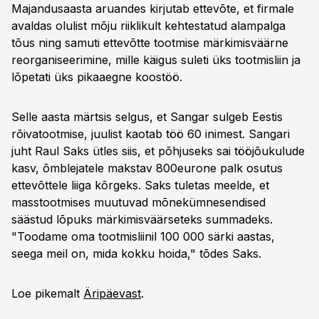
Majandusaasta aruandes kirjutab ettevõte, et firmale
avaldas olulist mõju riiklikult kehtestatud alampalga
tõus ning samuti ettevõtte tootmise märkimisväärne
reorganiseerimine, mille käigus suleti üks tootmisliin ja
lõpetati üks pikaaegne koostöö.
Selle aasta märtsis selgus, et Sangar sulgeb Eestis
rõivatootmise, juulist kaotab töö 60 inimest. Sangari
juht Raul Saks ütles siis, et põhjuseks sai tööjõukulude
kasv, õmblejatele makstav 800eurone palk osutus
ettevõttele liiga kõrgeks. Saks tuletas meelde, et
masstootmises muutuvad mõnekümnesendised
säästud lõpuks märkimisväärseteks summadeks.
"Toodame oma tootmisliinil 100 000 särki aastas,
seega meil on, mida kokku hoida," tõdes Saks.
Loe pikemalt
Äripäevast
.