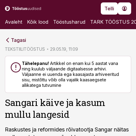
Telli
Avaleht
Kõik lood
Tööstusharud
TARK TÖÖSTUS 2
cebook
cebook
Tagasi
Twitter)
Twitter)
TEKSTIILITÖÖSTUS
29.05.19, 11:09
kedIn
kedIn
Tähelepanu!
Artikkel on enam kui 5 aastat vana
ning kuulub väljaande digitaalsesse arhiivi.
ail
ail
Väljaanne ei uuenda ega kaasajasta arhiveeritud
sisu, mistõttu võib olla vajalik kaasaegsete
k
k
allikatega tutvumine
Sangari käive ja kasum
mullu langesid
Raskustes ja reformides rõivatootja Sangar näitas