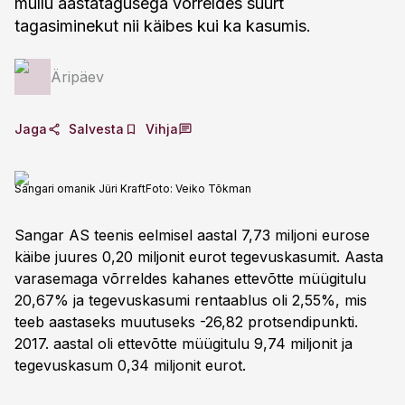
mullu aastatagusega võrreldes suurt
tagasiminekut nii käibes kui ka kasumis.
Äripäev
Jaga
Salvesta
Vihja
Sangari omanik Jüri Kraft
Foto:
Veiko Tõkman
Sangar AS teenis eelmisel aastal 7,73 miljoni eurose
käibe juures 0,20 miljonit eurot tegevuskasumit. Aasta
varasemaga võrreldes kahanes ettevõtte müügitulu
20,67% ja tegevuskasumi rentaablus oli 2,55%, mis
teeb aastaseks muutuseks -26,82 protsendipunkti.
2017. aastal oli ettevõtte müügitulu 9,74 miljonit ja
tegevuskasum 0,34 miljonit eurot.