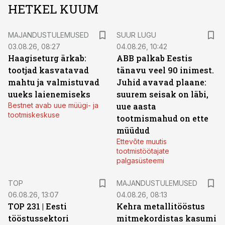
HETKEL KUUM
MAJANDUSTULEMUSED
SUUR LUGU
03.08.26, 08:27
04.08.26, 10:42
Haagiseturg ärkab:
ABB palkab Eestis
tootjad kasvatavad
tänavu veel 90 inimest.
mahtu ja valmistuvad
Juhid avavad plaane:
uueks laienemiseks
suurem seisak on läbi,
Bestnet avab uue müügi- ja
uue aasta
tootmiskeskuse
tootmismahud on ette
müüdud
Ettevõte muutis
tootmistöötajate
palgasüsteemi
TOP
MAJANDUSTULEMUSED
06.08.26, 13:07
04.08.26, 08:13
TOP 231 | Eesti
Kehra metallitööstus
tööstussektori
mitmekordistas kasumi