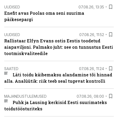
UUDISED
07.08.26, 13:35
Enefit avas Poolas oma seni suurima
päikesepargi
UUDISED
07.08.26, 11:52
Rallistaar Elfyn Evans ostis Eestis toodetud
aiapaviljoni. Palmako juht: see on tunnustus Eesti
tootmiskvaliteedile
SAATED
07.08.26, 11:24
Läti toidu käibemaksu alandamine tõi hinnad
alla. Analüütik: riik teeb seal tugevat kontrolli
MAJANDUSTULEMUSED
07.08.26, 08:00
Puhk ja Lausing kerkisid Eesti suurimateks
toidutöösturiteks