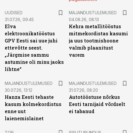
UUDISED
MAJANDUSTULEMUSED
31.07.26, 09:45
04.08.26, 08:13
Elva
Kehra metallitööstus
elektroonikatööstus
mitmekordistas kasumi
GPV Eesti sai uue juhi
ja uus tootmishoone
ettevõtte seest.
valmib plaanitust
„Järgmise sammu
varem
astumine oli minu jaoks
lihtne“
MAJANDUSTULEMUSED
MAJANDUSTULEMUSED
30.07.26, 13:12
31.07.26, 08:20
Hanza Eesti tehaste
Autotööstuse nõrkus
kasum kolmekordistus
Eesti tarnijaid võrdselt
enne uut
ei tabanud
laienemislainet
ST
TOP
SISUTURUNDUS