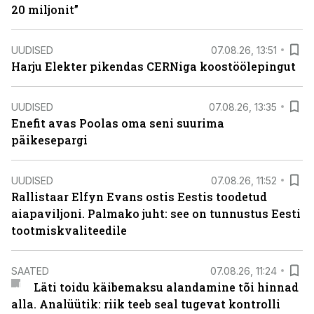
20 miljonit”
UUDISED
07.08.26, 13:51
Harju Elekter pikendas CERNiga koostöölepingut
UUDISED
07.08.26, 13:35
Enefit avas Poolas oma seni suurima
päikesepargi
UUDISED
07.08.26, 11:52
Rallistaar Elfyn Evans ostis Eestis toodetud
aiapaviljoni. Palmako juht: see on tunnustus Eesti
tootmiskvaliteedile
SAATED
07.08.26, 11:24
Läti toidu käibemaksu alandamine tõi hinnad
alla. Analüütik: riik teeb seal tugevat kontrolli