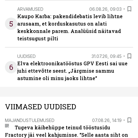
ARVAMUSED
06.08.26, 09:03
Kaupo Karba: pakendidebatis levib lihtne
5
arusaam, et korduskasutus on alati
keskkonnale parem. Analüüsid näitavad
teistsugust pilti
UUDISED
31.07.26, 09:45
Elva elektroonikatööstus GPV Eesti sai uue
6
juhi ettevõtte seest. „Järgmise sammu
astumine oli minu jaoks lihtne“
VIIMASED UUDISED
MAJANDUSTULEMUSED
07.08.26, 14:19
Tugeva käibehüppe teinud tööstusidu
Fractory jäi veel kahjumisse. “Selle aasta siht on