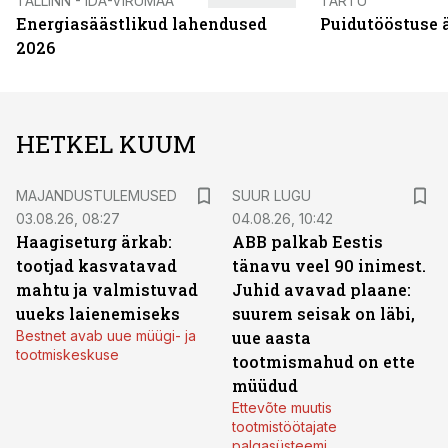
TALLINN - IDA-VIRUMAA
TARTU
Energiasäästlikud lahendused
Puidutööstuse 
2026
HETKEL KUUM
MAJANDUSTULEMUSED
SUUR LUGU
03.08.26, 08:27
04.08.26, 10:42
Haagiseturg ärkab:
ABB palkab Eestis
tootjad kasvatavad
tänavu veel 90 inimest.
mahtu ja valmistuvad
Juhid avavad plaane:
uueks laienemiseks
suurem seisak on läbi,
Bestnet avab uue müügi- ja
uue aasta
tootmiskeskuse
tootmismahud on ette
müüdud
Ettevõte muutis
tootmistöötajate
palgasüsteemi