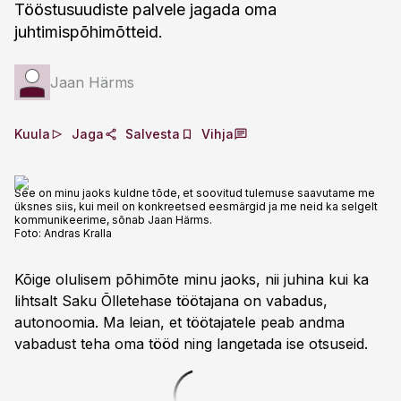
Tööstusuudiste palvele jagada oma
juhtimispõhimõtteid.
Jaan Härms
Kuula
Jaga
Salvesta
Vihja
See on minu jaoks kuldne tõde, et soovitud tulemuse saavutame me
üksnes siis, kui meil on konkreetsed eesmärgid ja me neid ka selgelt
kommunikeerime, sõnab Jaan Härms.
Foto:
Andras Kralla
Kõige olulisem põhimõte minu jaoks, nii juhina kui ka
lihtsalt Saku Õlletehase töötajana on vabadus,
autonoomia. Ma leian, et töötajatele peab andma
vabadust teha oma tööd ning langetada ise otsuseid.