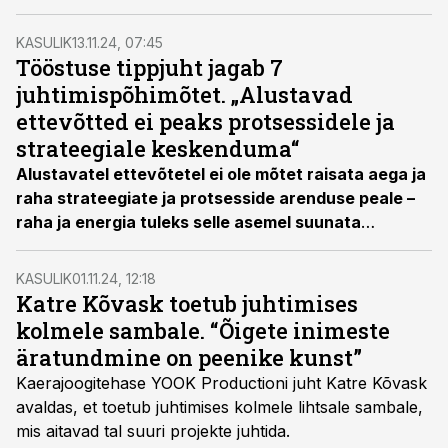
KASULIK
13.11.24, 07:45
Tööstuse tippjuht jagab 7
juhtimispõhimõtet. „Alustavad
ettevõtted ei peaks protsessidele ja
strateegiale keskenduma“
Alustavatel ettevõtetel ei ole mõtet raisata aega ja
raha strateegiate ja protsesside arenduse peale –
raha ja energia tuleks selle asemel suunata
tootesse ja müüki, jagab biotehnoloogia ettevõtte
Repligen Corporationi asepresident ja Eesti haru
KASULIK
01.11.24, 12:18
juht Madis Unt üht oma põhimõtetest.
Katre Kõvask toetub juhtimises
kolmele sambale. “Õigete inimeste
äratundmine on peenike kunst”
Kaerajoogitehase YOOK Productioni juht Katre Kõvask
avaldas, et toetub juhtimises kolmele lihtsale sambale,
mis aitavad tal suuri projekte juhtida.