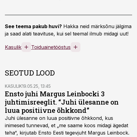
See teema pakub huvi?
Hakka neid märksõnu jälgima
ja saad alati teavituse, kui sel teemal ilmub midagi uut!
Kasulik
Toiduainetööstus
SEOTUD LOOD
KASULIK
19.05.25, 13:45
Ensto juhi Margus Leinbocki 3
juhtimisreeglit. “Juhi ülesanne on
luua positiivne õhkkond”
Juhi ülesanne on luua positiivne õhkkond, kus
inimesed tunnevad, et „me saame koos midagi ägedat
teha“, kirjutab Ensto Eesti tegevjuht Margus Leinbock.