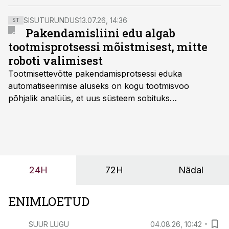
SISUTURUNDUS
13.07.26, 14:36
ST
Pakendamisliini edu algab
tootmisprotsessi mõistmisest, mitte
roboti valimisest
Tootmisettevõtte pakendamisprotsessi eduka
automatiseerimise aluseks on kogu tootmisvoo
põhjalik analüüs, et uus süsteem sobituks
olemasolevasse keskkonda, aitaks vähendada
tööjõuvajadust ning oleks valmis ka ettevõtte
tulevasteks arenguteks. Lihtsalt roboti lisamine
enamasti oodatud tulemust ei too, nendib tootmise ja
tööstuse automatiseerimislahenduste arendaja Smitech
24H
72H
Nädal
OÜ tegevjuht Sander Mitendorf.
ENIMLOETUD
SUUR LUGU
04.08.26, 10:42