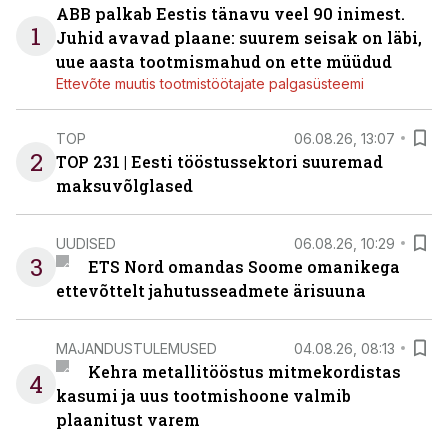
ABB palkab Eestis tänavu veel 90 inimest.
1
Juhid avavad plaane: suurem seisak on läbi,
uue aasta tootmismahud on ette müüdud
Ettevõte muutis tootmistöötajate palgasüsteemi
TOP
06.08.26, 13:07
2
TOP 231 | Eesti tööstussektori suuremad
maksuvõlglased
UUDISED
06.08.26, 10:29
3
ETS Nord omandas Soome omanikega
ettevõttelt jahutusseadmete ärisuuna
MAJANDUSTULEMUSED
04.08.26, 08:13
Kehra metallitööstus mitmekordistas
4
kasumi ja uus tootmishoone valmib
plaanitust varem