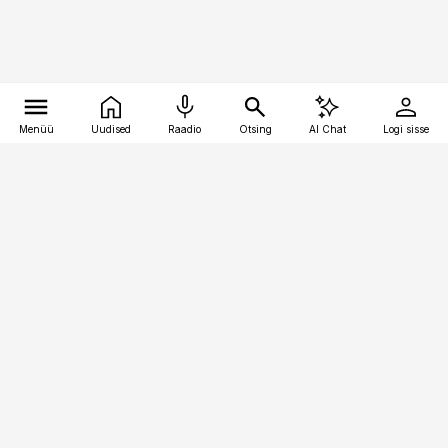
Menüü
Uudised
Raadio
Otsing
AI Chat
Logi sisse
Vana-Lõuna 39/1, 19094 Tallinn
(+372) 667 0111
toostusuudised@toostusuudised.ee
Telli
Reklaam
Firmast
Sisu kasutamisõigused
Ajakirjaniku
eetikakoodeks