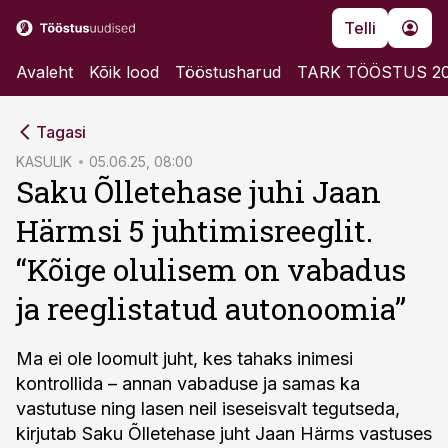
Telli
Avaleht
Kõik lood
Tööstusharud
TARK TÖÖSTUS 2
cebook
Tagasi
Twitter)
KASULIK
05.06.25, 08:00
Saku Õlletehase juhi Jaan
kedIn
Härmsi 5 juhtimisreeglit.
ail
“Kõige olulisem on vabadus
k
ja reeglistatud autonoomia”
Ma ei ole loomult juht, kes tahaks inimesi
kontrollida – annan vabaduse ja samas ka
vastutuse ning lasen neil iseseisvalt tegutseda,
kirjutab Saku Õlletehase juht Jaan Härms vastuses